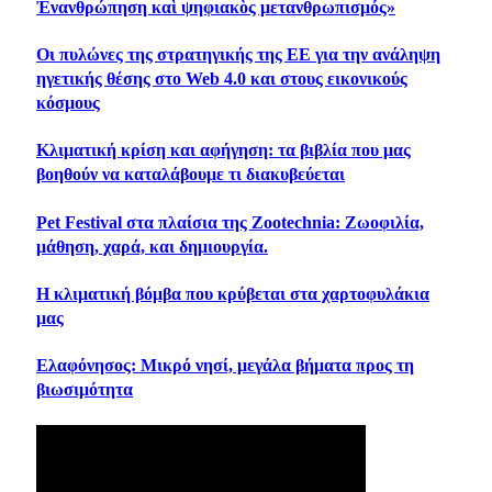
Ἐνανθρώπηση καὶ ψηφιακὸς μετανθρωπισμός»
Οι πυλώνες της στρατηγικής της ΕΕ για την ανάληψη
ηγετικής θέσης στο Web 4.0 και στους εικονικούς
κόσμους
Κλιματική κρίση και αφήγηση: τα βιβλία που μας
βοηθούν να καταλάβουμε τι διακυβεύεται
Pet Festival στα πλαίσια της Zootechnia: Ζωοφιλία,
μάθηση, χαρά, και δημιουργία.
Η κλιματική βόμβα που κρύβεται στα χαρτοφυλάκια
μας
Ελαφόνησος: Μικρό νησί, μεγάλα βήματα προς τη
βιωσιμότητα