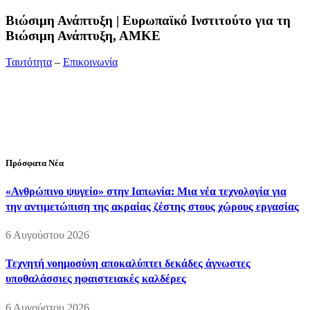
Bιώσιμη Ανάπτυξη | Ευρωπαϊκό Ινστιτούτο για τη
Βιώσιμη Ανάπτυξη, ΑΜΚΕ
Ταυτότητα
–
Επικοινωνία
Διεύθυνση:
19ης Μαΐου 52, Τ.Θ. 60256, Θέρμη, 57001
Θεσσαλονίκη
Τηλέφωνο:
2310210777
Fax:
2310210417
E-mail:
info@viosimi.gr
Πρόσφατα Νέα
«Ανθρώπινο ψυγείο» στην Ιαπωνία: Μια νέα τεχνολογία για
την αντιμετώπιση της ακραίας ζέστης στους χώρους εργασίας
6 Αυγούστου 2026
Τεχνητή νοημοσύνη αποκαλύπτει δεκάδες άγνωστες
υποθαλάσσιες ηφαιστειακές καλδέρες
6 Αυγούστου 2026