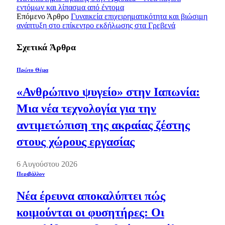
εντόμων και λίπασμα από έντομα
Επόμενο Άρθρο
Γυναικεία επιχειρηματικότητα και βιώσιμη
ανάπτυξη στο επίκεντρο εκδήλωσης στα Γρεβενά
Σχετικά
Άρθρα
Πρώτο Θέμα
«Ανθρώπινο ψυγείο» στην Ιαπωνία:
Μια νέα τεχνολογία για την
αντιμετώπιση της ακραίας ζέστης
στους χώρους εργασίας
6 Αυγούστου 2026
Περιβάλλον
Νέα έρευνα αποκαλύπτει πώς
κοιμούνται οι φυσητήρες: Οι