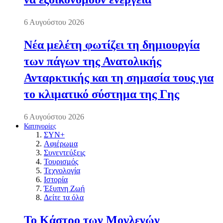
6 Αυγούστου 2026
Νέα μελέτη φωτίζει τη δημιουργία
των πάγων της Ανατολικής
Ανταρκτικής και τη σημασία τους για
το κλιματικό σύστημα της Γης
6 Αυγούστου 2026
Κατηγορίες
ΣΥΝ+
Αφιέρωμα
Συνεντεύξεις
Τουρισμός
Τεχνολογία
Ιστορία
Έξυπνη Ζωή
Δείτε τα όλα
Το Κάστρο των Μογλενών