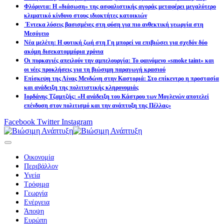
Φλόριντα: Η «διάσωση» της ασφαλιστικής αγοράς μεταφέρει μεγαλύτερο
κλιματικό κίνδυνο στους ιδιοκτήτες κατοικιών
Έντεκα λύσεις βασισμένες στη φύση για πιο ανθεκτική γεωργία στη
Μεσόγειο
Νέα μελέτη: Η φυτική ζωή στη Γη μπορεί να επιβιώσει για σχεδόν δύο
ακόμη δισεκατομμύρια χρόνια
Οι πυρκαγιές απειλούν την αμπελουργία: Το φαινόμενο «smoke taint» και
οι νέες προκλήσεις για τη βιώσιμη παραγωγή κρασιού
Επίσκεψη της Λίνας Μενδώνη στην Καστοριά: Στο επίκεντρο η προστασία
και ανάδειξη της πολιτιστικής κληρονομιάς
Ιορδάνης Τζαμτζής: «Η ανάδειξη του Κάστρου των Μογλενών αποτελεί
επένδυση στον πολιτισμό και την ανάπτυξη της Πέλλας»
Facebook
Twitter
Instagram
Οικονομία
Περιβάλλον
Υγεία
Τρόφιμα
Γεωργία
Ενέργεια
Άποψη
Ευρώπη