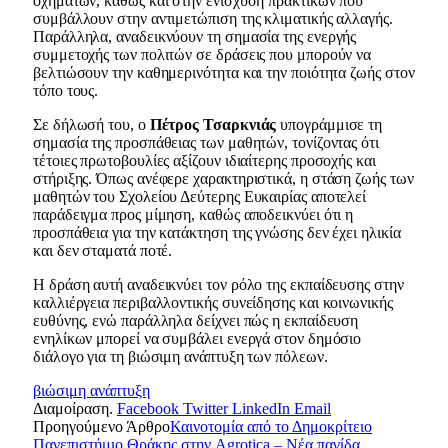
οχημάτων, καθώς και στην ενίσχυση πρακτικών που
συμβάλλουν στην αντιμετώπιση της κλιματικής αλλαγής.
Παράλληλα, αναδεικνύουν τη σημασία της ενεργής
συμμετοχής των πολιτών σε δράσεις που μπορούν να
βελτιώσουν την καθημερινότητα και την ποιότητα ζωής στον
τόπο τους.
Σε δήλωσή του, ο
Πέτρος Τσαρκνιάς
υπογράμμισε τη
σημασία της προσπάθειας των μαθητών, τονίζοντας ότι
τέτοιες πρωτοβουλίες αξίζουν ιδιαίτερης προσοχής και
στήριξης. Όπως ανέφερε χαρακτηριστικά, η στάση ζωής των
μαθητών του Σχολείου Δεύτερης Ευκαιρίας αποτελεί
παράδειγμα προς μίμηση, καθώς αποδεικνύει ότι η
προσπάθεια για την κατάκτηση της γνώσης δεν έχει ηλικία
και δεν σταματά ποτέ.
Η δράση αυτή αναδεικνύει τον ρόλο της εκπαίδευσης στην
καλλιέργεια περιβαλλοντικής συνείδησης και κοινωνικής
ευθύνης, ενώ παράλληλα δείχνει πώς η εκπαίδευση
ενηλίκων μπορεί να συμβάλει ενεργά στον δημόσιο
διάλογο για τη βιώσιμη ανάπτυξη των πόλεων.
βιώσιμη ανάπτυξη
Διαμοίραση.
Facebook
Twitter
LinkedIn
Email
Προηγούμενο Άρθρο
Καινοτομία από το Δημοκρίτειο
Πανεπιστήμιο Θράκης στην Agrotica – Νέα παγίδα