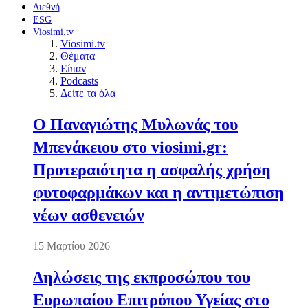
Διεθνή
ESG
Viosimi.tv
Viosimi.tv
Θέματα
Είπαν
Podcasts
Δείτε τα όλα
Ο Παναγιώτης Μυλωνάς του
Μπενάκειου στο viosimi.gr:
Προτεραιότητα η ασφαλής χρήση
φυτοφαρμάκων και η αντιμετώπιση
νέων ασθενειών
15 Μαρτίου 2026
Δηλώσεις της εκπροσώπου του
Ευρωπαίου Επιτρόπου Υγείας στο