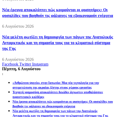
Νέα έρευνα αποκαλύπτει πώς κοιμούνται οι φυσητήρες: Οι
φυσαλίδες που βοηθούν τις φάλαινες να εξοικονομούν ενέργεια
6 Αυγούστου 2026
Νέα μελέτη φωτίζει τη δημιουργία των πάγων της Ανατολικής
Ανταρκτικής και τη σημασία τους για το κλιματικό σύστημα
της Γης
6 Αυγούστου 2026
Facebook
Twitter
Instagram
Πέμπτη, 6 Αυγούστου
:
«Ανθρώπινο ψυγείο» στην Ιαπωνία: Μια νέα τεχνολογία για την
αντιμετώπιση της ακραίας ζέστης στους χώρους εργασίας
Τεχνητή νοημοσύνη αποκαλύπτει δεκάδες άγνωστες υποθαλάσσιες
ηφαιστειακές καλδέρες
Νέα έρευνα αποκαλύπτει πώς κοιμούνται οι φυσητήρες: Οι φυσαλίδες που
βοηθούν τις φάλαινες να εξοικονομούν ενέργεια
Νέα μελέτη φωτίζει τη δημιουργία των πάγων της Ανατολικής
Ανταρκτικής και τη σημασία τους για το κλιματικό σύστημα της Γης