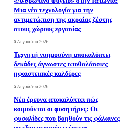
«Ανθρώπινο ψυγείο» στην Ιαπωνία:
Μια νέα τεχνολογία για την
αντιμετώπιση της ακραίας ζέστης
στους χώρους εργασίας
6 Αυγούστου 2026
Τεχνητή νοημοσύνη αποκαλύπτει
δεκάδες άγνωστες υποθαλάσσιες
ηφαιστειακές καλδέρες
6 Αυγούστου 2026
Νέα έρευνα αποκαλύπτει πώς
κοιμούνται οι φυσητήρες: Οι
φυσαλίδες που βοηθούν τις φάλαινες
να εξοικονομούν ενέργεια