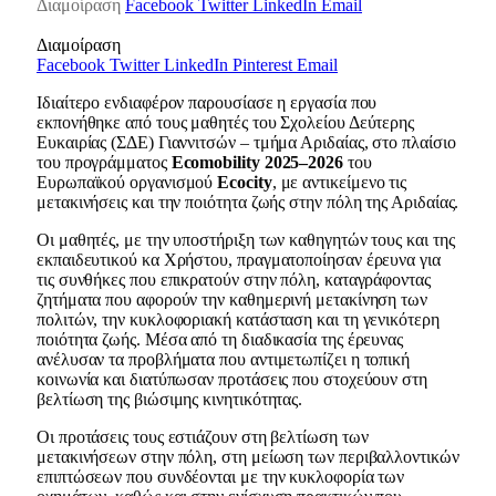
Διαμοίραση
Facebook
Twitter
LinkedIn
Email
Διαμοίραση
Facebook
Twitter
LinkedIn
Pinterest
Email
Ιδιαίτερο ενδιαφέρον παρουσίασε η εργασία που
εκπονήθηκε από τους μαθητές του Σχολείου Δεύτερης
Ευκαιρίας (ΣΔΕ) Γιαννιτσών – τμήμα Αριδαίας, στο πλαίσιο
του προγράμματος
Ecomobility 2025–2026
του
Ευρωπαϊκού οργανισμού
Ecocity
, με αντικείμενο τις
μετακινήσεις και την ποιότητα ζωής στην πόλη της Αριδαίας.
Οι μαθητές, με την υποστήριξη των καθηγητών τους και της
εκπαιδευτικού κα Χρήστου, πραγματοποίησαν έρευνα για
τις συνθήκες που επικρατούν στην πόλη, καταγράφοντας
ζητήματα που αφορούν την καθημερινή μετακίνηση των
πολιτών, την κυκλοφοριακή κατάσταση και τη γενικότερη
ποιότητα ζωής. Μέσα από τη διαδικασία της έρευνας
ανέλυσαν τα προβλήματα που αντιμετωπίζει η τοπική
κοινωνία και διατύπωσαν προτάσεις που στοχεύουν στη
βελτίωση της βιώσιμης κινητικότητας.
Οι προτάσεις τους εστιάζουν στη βελτίωση των
μετακινήσεων στην πόλη, στη μείωση των περιβαλλοντικών
επιπτώσεων που συνδέονται με την κυκλοφορία των