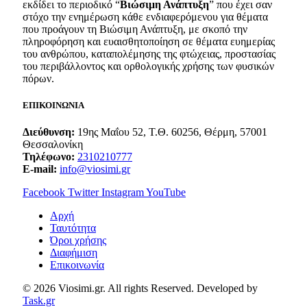
εκδίδει το περιοδικό “
Βιώσιμη Ανάπτυξη
” που έχει σαν
στόχο την ενημέρωση κάθε ενδιαφερόμενου για θέματα
που προάγουν τη Βιώσιμη Ανάπτυξη, με σκοπό την
πληροφόρηση και ευαισθητοποίηση σε θέματα ευημερίας
του ανθρώπου, καταπολέμησης της φτώχειας, προστασίας
του περιβάλλοντος και ορθολογικής χρήσης των φυσικών
πόρων.
ΕΠΙΚΟΙΝΩΝΙΑ
Διεύθυνση:
19ης Μαΐου 52, Τ.Θ. 60256, Θέρμη, 57001
Θεσσαλονίκη
Τηλέφωνο:
2310210777
E-mail:
info@viosimi.gr
Facebook
Twitter
Instagram
YouTube
Aρχή
Ταυτότητα
Όροι χρήσης
Διαφήμιση
Επικοινωνία
© 2026 Viosimi.gr. All rights Reserved. Developed by
Task.gr