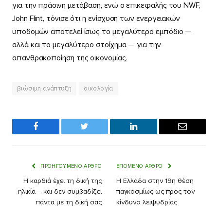
για την πράσινη μετάβαση, ενώ ο επικεφαλής του NWF,
John Flint, τόνισε ότι η ενίσχυση των ενεργειακών
υποδομών αποτελεί ίσως το μεγαλύτερο εμπόδιο —
αλλά και το μεγαλύτερο στοίχημα — για την
απανθρακοποίηση της οικονομίας.
βιώσιμη ανάπτυξη
οικολογία
Facebook
Twitter
LinkedIn
Email
ΠΡΟΗΓΟΎΜΕΝΟ ΆΡΘΡΟ
ΕΠΌΜΕΝΟ ΆΡΘΡΟ
Η καρδιά έχει τη δική της
Η Ελλάδα στην 19η θέση
ηλικία – και δεν συμβαδίζει
παγκοσμίως ως προς τον
πάντα με τη δική σας
κίνδυνο λειψυδρίας