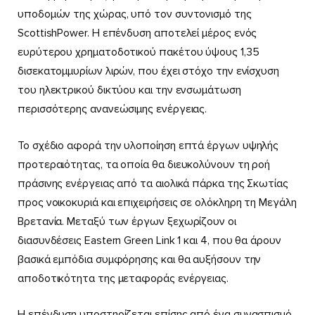
υποδομών της χώρας, υπό τον συντονισμό της
ScottishPower. Η επένδυση αποτελεί μέρος ενός
ευρύτερου χρηματοδοτικού πακέτου ύψους 1,35
δισεκατομμυρίων λιρών, που έχει στόχο την ενίσχυση
του ηλεκτρικού δικτύου και την ενσωμάτωση
περισσότερης ανανεώσιμης ενέργειας.
Το σχέδιο αφορά την υλοποίηση επτά έργων υψηλής
προτεραιότητας, τα οποία θα διευκολύνουν τη ροή
πράσινης ενέργειας από τα αιολικά πάρκα της Σκωτίας
προς νοικοκυριά και επιχειρήσεις σε ολόκληρη τη Μεγάλη
Βρετανία. Μεταξύ των έργων ξεχωρίζουν οι
διασυνδέσεις Eastern Green Link 1 και 4, που θα άρουν
βασικά εμπόδια συμφόρησης και θα αυξήσουν την
αποδοτικότητα της μεταφοράς ενέργειας.
Η επένδυση υποστηρίζεται επίσης από ένα συνασπισμό