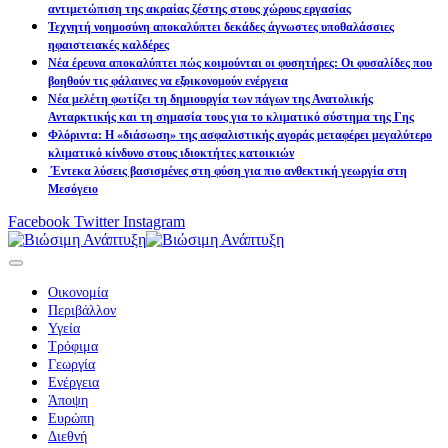
αντιμετώπιση της ακραίας ζέστης στους χώρους εργασίας
Τεχνητή νοημοσύνη αποκαλύπτει δεκάδες άγνωστες υποθαλάσσιες
ηφαιστειακές καλδέρες
Νέα έρευνα αποκαλύπτει πώς κοιμούνται οι φυσητήρες: Οι φυσαλίδες που
βοηθούν τις φάλαινες να εξοικονομούν ενέργεια
Νέα μελέτη φωτίζει τη δημιουργία των πάγων της Ανατολικής
Ανταρκτικής και τη σημασία τους για το κλιματικό σύστημα της Γης
Φλόριντα: Η «διάσωση» της ασφαλιστικής αγοράς μεταφέρει μεγαλύτερο
κλιματικό κίνδυνο στους ιδιοκτήτες κατοικιών
Έντεκα λύσεις βασισμένες στη φύση για πιο ανθεκτική γεωργία στη
Μεσόγειο
Facebook
Twitter
Instagram
Οικονομία
Περιβάλλον
Υγεία
Τρόφιμα
Γεωργία
Ενέργεια
Άποψη
Ευρώπη
Διεθνή