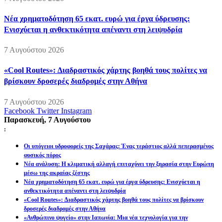
Νέα χρηματοδότηση 65 εκατ. ευρώ για έργα ύδρευσης:
Ενισχύεται η ανθεκτικότητα απέναντι στη λειψυδρία
7 Αυγούστου 2026
«Cool Routes»: Διαδραστικός χάρτης βοηθά τους πολίτες να
βρίσκουν δροσερές διαδρομές στην Αθήνα
7 Αυγούστου 2026
Facebook
Twitter
Instagram
Παρασκευή, 7 Αυγούστου
:
Οι υπόγειοι υδροφορείς της Σαχάρας: Ένας τεράστιος αλλά πεπερασμένος
φυσικός πόρος
Νέα ανάλυση: Η κλιματική αλλαγή επιταχύνει την ξηρασία στην Ευρώπη
μέσω της ακραίας ζέστης
Νέα χρηματοδότηση 65 εκατ. ευρώ για έργα ύδρευσης: Ενισχύεται η
ανθεκτικότητα απέναντι στη λειψυδρία
«Cool Routes»: Διαδραστικός χάρτης βοηθά τους πολίτες να βρίσκουν
δροσερές διαδρομές στην Αθήνα
«Ανθρώπινο ψυγείο» στην Ιαπωνία: Μια νέα τεχνολογία για την