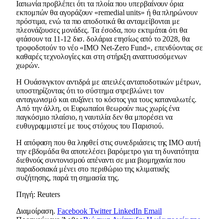
Ιαπωνία προβλέπει ότι τα πλοία που υπερβαίνουν όρια
εκπομπών θα αγοράζουν «remedial units» ή θα πληρώνουν
πρόστιμα, ενώ τα πιο αποδοτικά θα ανταμείβονται με
πλεονάζουσες μονάδες. Τα έσοδα, που εκτιμάται ότι θα
φτάσουν τα 11-12 δισ. δολάρια ετησίως από το 2028, θα
τροφοδοτούν το νέο «IMO Net-Zero Fund», επενδύοντας σε
καθαρές τεχνολογίες και στη στήριξη αναπτυσσόμενων
χωρών.
Η Ουάσινγκτον αντιδρά με απειλές ανταποδοτικών μέτρων,
υποστηρίζοντας ότι το σύστημα στρεβλώνει τον
ανταγωνισμό και αυξάνει το κόστος για τους καταναλωτές.
Από την άλλη, οι Ευρωπαίοι θεωρούν πως χωρίς ένα
παγκόσμιο πλαίσιο, η ναυτιλία δεν θα μπορέσει να
ευθυγραμμιστεί με τους στόχους του Παρισιού.
Η απόφαση που θα ληφθεί στις συνεδριάσεις της IMO αυτή
την εβδομάδα θα αποτελέσει βαρόμετρο για τη δυνατότητα
διεθνούς συντονισμού απέναντι σε μια βιομηχανία που
παραδοσιακά μένει στο περιθώριο της κλιματικής
συζήτησης, παρά τη σημασία της.
Πηγή: Reuters
Διαμοίραση.
Facebook
Twitter
LinkedIn
Email