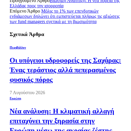
Προηγούμενο Άρθρο
Βιώσιμη Ανάπτυξη: Η νέα πορεία της
Ελλάδας προς την ισορροπία
Επόμενο Άρθρο
Μόλις το 1% των επενδυτικών
ενδιάμεσων δηλώνει ότι εμπιστεύεται πλήρως τις αξιώσεις
των fund managers σχετικά με τη βιωσιμότητα
Σχετικά
Άρθρα
Περιβάλλον
Οι υπόγειοι υδροφορείς της Σαχάρας:
Ένας τεράστιος αλλά πεπερασμένος
φυσικός πόρος
7 Αυγούστου 2026
Ευρώπη
Νέα ανάλυση: Η κλιματική αλλαγή
επιταχύνει την ξηρασία στην
Ευρώπη μέσω της ακραίας ζέστης