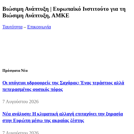
Bιώσιμη Ανάπτυξη | Ευρωπαϊκό Ινστιτούτο για τη
Βιώσιμη Ανάπτυξη, ΑΜΚΕ
Ταυτότητα
–
Επικοινωνία
Διεύθυνση:
19ης Μαΐου 52, Τ.Θ. 60256, Θέρμη, 57001
Θεσσαλονίκη
Τηλέφωνο:
2310210777
Fax:
2310210417
E-mail:
info@viosimi.gr
Πρόσφατα Νέα
Οι υπόγειοι υδροφορείς της Σαχάρας: Ένας τεράστιος αλλά
πεπερασμένος φυσικός πόρος
7 Αυγούστου 2026
Νέα ανάλυση: Η κλιματική αλλαγή επιταχύνει την ξηρασία
στην Ευρώπη μέσω της ακραίας ζέστης
7 Αυγούστου 2026