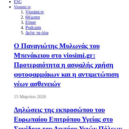
ESG
Viosimi.tv
Viosimi.tv
Θέματα
Είπαν
Podcasts
Δείτε τα όλα
Ο Παναγιώτης Μυλωνάς του
Μπενάκειου στο viosimi.gr:
Προτεραιότητα η ασφαλής χρήση
φυτοφαρμάκων και η αντιμετώπιση
νέων ασθενειών
15 Μαρτίου 2026
Δηλώσεις της εκπροσώπου του
Ευρωπαίου Επιτρόπου Υγείας στο
Συνέδριο του Δικτύου Υγιών Πόλεων