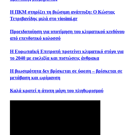
Η ΠΚΜ στηρίζει τη βιώσιμη ανάπτυξη: Ο Κώστας
Τετριβανίδης μιλά στο viosimi.gr
Προειδοποίηση για υποτίμηση του κλιματικού κινδύνου
από επενδυτικό κολοσσό
Η Ευρωπαϊκή Επιτροπή προτείνει κλιματικό στόχο για
το 2040 με ευελιξία και πιστώσεις άνθρακα
Η βιωσιμότητα δεν βρίσκεται σε ύφεση – βρίσκεται σε
μετάβαση και ωρίμανση
Καλά κρατεί η άτυπη μάχη του πληθωρισμού