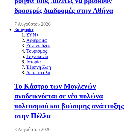
βοηθά τους πολίτες να βρίσκουν
δροσερές διαδρομές στην Αθήνα
7 Αυγούστου 2026
Κατηγορίες
ΣΥΝ+
Αφιέρωμα
Συνεντεύξεις
Τουρισμός
Τεχνολογία
Ιστορία
Έξυπνη Ζωή
Δείτε τα όλα
Το Κάστρο των Μογλενών
αναδεικνύεται σε νέο πυλώνα
πολιτισμού και βιώσιμης ανάπτυξης
στην Πέλλα
3 Αυγούστου 2026