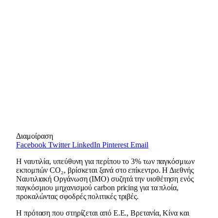
Διαμοίραση
Facebook
Twitter
LinkedIn
Pinterest
Email
Η ναυτιλία, υπεύθυνη για περίπου το 3% των παγκόσμιων
εκπομπών CO₂, βρίσκεται ξανά στο επίκεντρο. Η Διεθνής
Ναυτιλιακή Οργάνωση (IMO) συζητά την υιοθέτηση ενός
παγκόσμιου μηχανισμού carbon pricing για τα πλοία,
προκαλώντας σφοδρές πολιτικές τριβές.
Η πρόταση που στηρίζεται από Ε.Ε., Βρετανία, Κίνα και