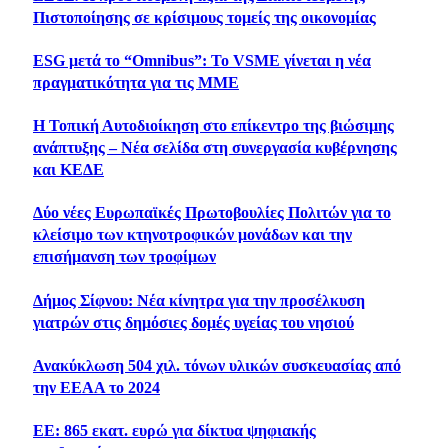
Πιστοποίησης σε κρίσιμους τομείς της οικονομίας
ESG μετά το “Omnibus”: Το VSME γίνεται η νέα
πραγματικότητα για τις ΜΜΕ
Η Τοπική Αυτοδιοίκηση στο επίκεντρο της βιώσιμης
ανάπτυξης – Νέα σελίδα στη συνεργασία κυβέρνησης
και ΚΕΔΕ
Δύο νέες Ευρωπαϊκές Πρωτοβουλίες Πολιτών για το
κλείσιμο των κτηνοτροφικών μονάδων και την
επισήμανση των τροφίμων
Δήμος Σίφνου: Νέα κίνητρα για την προσέλκυση
γιατρών στις δημόσιες δομές υγείας του νησιού
Ανακύκλωση 504 χιλ. τόνων υλικών συσκευασίας από
την ΕΕΑΑ το 2024
ΕΕ: 865 εκατ. ευρώ για δίκτυα ψηφιακής