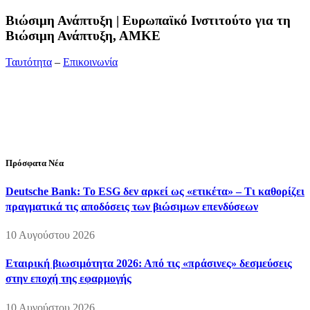
Bιώσιμη Ανάπτυξη | Ευρωπαϊκό Ινστιτούτο για τη
Βιώσιμη Ανάπτυξη, ΑΜΚΕ
Ταυτότητα
–
Επικοινωνία
Διεύθυνση:
19ης Μαΐου 52, Τ.Θ. 60256, Θέρμη, 57001
Θεσσαλονίκη
Τηλέφωνο:
2310210777
Fax:
2310210417
E-mail:
info@viosimi.gr
Πρόσφατα Νέα
Deutsche Bank: Το ESG δεν αρκεί ως «ετικέτα» – Τι καθορίζει
πραγματικά τις αποδόσεις των βιώσιμων επενδύσεων
10 Αυγούστου 2026
Εταιρική βιωσιμότητα 2026: Από τις «πράσινες» δεσμεύσεις
στην εποχή της εφαρμογής
10 Αυγούστου 2026