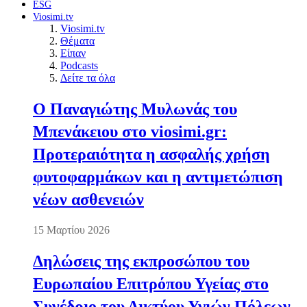
ESG
Viosimi.tv
Viosimi.tv
Θέματα
Είπαν
Podcasts
Δείτε τα όλα
Ο Παναγιώτης Μυλωνάς του
Μπενάκειου στο viosimi.gr:
Προτεραιότητα η ασφαλής χρήση
φυτοφαρμάκων και η αντιμετώπιση
νέων ασθενειών
15 Μαρτίου 2026
Δηλώσεις της εκπροσώπου του
Ευρωπαίου Επιτρόπου Υγείας στο
Συνέδριο του Δικτύου Υγιών Πόλεων