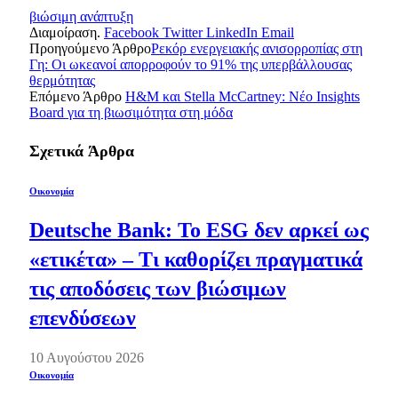
βιώσιμη ανάπτυξη
Διαμοίραση.
Facebook
Twitter
LinkedIn
Email
Προηγούμενο Άρθρο
Ρεκόρ ενεργειακής ανισορροπίας στη
Γη: Οι ωκεανοί απορροφούν το 91% της υπερβάλλουσας
θερμότητας
Επόμενο Άρθρο
H&M και Stella McCartney: Νέο Insights
Board για τη βιωσιμότητα στη μόδα
Σχετικά
Άρθρα
Οικονομία
Deutsche Bank: Το ESG δεν αρκεί ως
«ετικέτα» – Τι καθορίζει πραγματικά
τις αποδόσεις των βιώσιμων
επενδύσεων
10 Αυγούστου 2026
Οικονομία