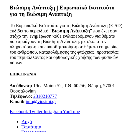
Bιώσιμη Ανάπτυξη | Ευρωπαϊκό Ινστιτούτο
για τη Βιώσιμη Ανάπτυξη
Το Ευρωπαϊκό Ινστιτούτο για τη Βιώσιμη Ανάπτυξη (EISD)
εκδίδει το περιοδικό “
Βιώσιμη Ανάπτυξη
” που έχει σαν
στόχο την ενημέρωση κάθε ενδιαφερόμενου για θέματα
που προάγουν τη Βιώσιμη Ανάπτυξη, με σκοπό την
πληροφόρηση και ευαισθητοποίηση σε θέματα ευημερίας
του ανθρώπου, καταπολέμησης της φτώχειας, προστασίας
του περιβάλλοντος και ορθολογικής χρήσης των φυσικών
πόρων.
ΕΠΙΚΟΙΝΩΝΙΑ
Διεύθυνση:
19ης Μαΐου 52, Τ.Θ. 60256, Θέρμη, 57001
Θεσσαλονίκη
Τηλέφωνο:
2310210777
E-mail:
info@viosimi.gr
Facebook
Twitter
Instagram
YouTube
Aρχή
Ταυτότητα