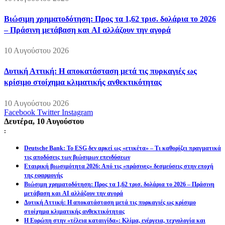
Βιώσιμη χρηματοδότηση: Προς τα 1,62 τρισ. δολάρια το 2026
– Πράσινη μετάβαση και AI αλλάζουν την αγορά
10 Αυγούστου 2026
Δυτική Αττική: Η αποκατάσταση μετά τις πυρκαγιές ως
κρίσιμο στοίχημα κλιματικής ανθεκτικότητας
10 Αυγούστου 2026
Facebook
Twitter
Instagram
Δευτέρα, 10 Αυγούστου
:
Deutsche Bank: Το ESG δεν αρκεί ως «ετικέτα» – Τι καθορίζει πραγματικά
τις αποδόσεις των βιώσιμων επενδύσεων
Εταιρική βιωσιμότητα 2026: Από τις «πράσινες» δεσμεύσεις στην εποχή
της εφαρμογής
Βιώσιμη χρηματοδότηση: Προς τα 1,62 τρισ. δολάρια το 2026 – Πράσινη
μετάβαση και AI αλλάζουν την αγορά
Δυτική Αττική: Η αποκατάσταση μετά τις πυρκαγιές ως κρίσιμο
στοίχημα κλιματικής ανθεκτικότητας
Η Ευρώπη στην «τέλεια καταιγίδα»: Κλίμα, ενέργεια, τεχνολογία και