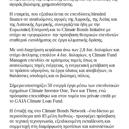
αγοράς βιώσιμης χρηματοδότησης.
Η εταιρεία, που εξειδικεύεται σε επενδύσεις blended
finance σε αναδυόμενες αγορές της Αφρικής, της Ασίας και
της Λατινικής Αμερικής, συνεργάζεται ήδη με την
Ευρωπαϊκή Επιτροπή και το Climate Bonds Initiative με
στόχο να «γεφυρώσει» την πρόσβαση θεσμικών επενδυτών
σταθερού εισοδήματος σε έργα κλιματικής δράσης.
Με υπό διαχείριση κεφάλαια άνω των 2,8 δισ. δολαρίων και
στόχο άντλησης επιπλέον 4 δισ. δολαρίων, η Climate Fund
Managers επενδύει σε κρίσιμους τομείς όπως οι
ανανεώσιμες πηγές ενέργειας, η ενεργειακή μετάβαση και
το πράσινο υδρογόνο, τα έργα ύδατος και αποβλήτων, οι
θαλάσσιες υποδομές και οι βιώσιμες πόλεις.
Σήμερα υποστηρίζει 50 ενεργά έργα μέσω των επενδυτικών
σχημάτων Climate Investor One, Two και Three, ενώ
πρόσφατα επεκτάθηκε και στον τομέα του private credit με
το GAIA Climate Loan Fund.
Η ένταξή της στο Climate Bonds Network –ένα δίκτυο με
περισσότερα από 85 μέλη διεθνώς– προσφέρει πρόσβαση
σε τεχνική τεχνογνωσία, εξειδικευμένη εκπαίδευση και
συμμετοχή στη διαμόρφωση προτύπων και κανονιστικών