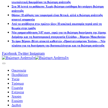
γεωπολιτική δοκιμάζουν τη βιώσιμη ανάπτυξη
Στα 30 λεπτά το ροδάκινο: Χωρίς βιώσιμο εισόδημα δεν υπάρχει βιώσιμη
ανάπτυξη
Θάσος: Η αύξηση του τουρισμού είναι θετική, αλλά η βιώσιμη ανάπτυξη
απαιτεί ισορροπία
Από τα απόβλητα στις πρώτες ύλες: Η κυκλική οικονομία περνά από τη
θεωρία στην πράξη
Νέα χρηματοδότηση 3,07 εκατ. ευρώ για τη βιώσιμη διαχείριση της λίμνης
Δοϊράνης και τη διασυνοριακή συνεργασία Ελλάδας – Βόρειας Μακεδονίας
Το όρος Βέρνον–Βίτσι αποκτά καθεστώς «Προστατευόμενου Τοπίου» – Νέο
πλαίσιο για τη διατήρηση της βιοποικιλότητας και τη βιώσιμη ανάπτυξη
Facebook
Twitter
Instagram
Οικονομία
Περιβάλλον
Υγεία
Τρόφιμα
Γεωργία
Ενέργεια
Άποψη
Ευρώπη
Διεθνή