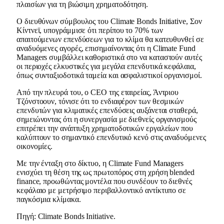
πλαισίων για τη βιώσιμη χρηματοδότηση.
Ο διευθύνων σύμβουλος του Climate Bonds Initiative, Σον
Κίντνεϊ, υπογράμμισε ότι περίπου το 70% των
απαιτούμενων επενδύσεων για το κλίμα θα κατευθυνθεί σε
αναδυόμενες αγορές, επισημαίνοντας ότι η Climate Fund
Managers συμβάλλει καθοριστικά στο να καταστούν αυτές
οι περιοχές ελκυστικές για μεγάλα επενδυτικά κεφάλαια,
όπως συνταξιοδοτικά ταμεία και ασφαλιστικοί οργανισμοί.
Από την πλευρά του, ο CEO της εταιρείας, Άντριου
Τζόνστοουν, τόνισε ότι το ενδιαφέρον των θεσμικών
επενδυτών για κλιματικές επενδύσεις αυξάνεται σταθερά,
σημειώνοντας ότι η συνεργασία με διεθνείς οργανισμούς
επιτρέπει την ανάπτυξη χρηματοδοτικών εργαλείων που
καλύπτουν το σημαντικό επενδυτικό κενό στις αναδυόμενες
οικονομίες.
Με την ένταξη στο δίκτυο, η Climate Fund Managers
ενισχύει τη θέση της ως πρωτοπόρος στη χρήση blended
finance, προωθώντας μοντέλα που συνδέουν το διεθνές
κεφάλαιο με μετρήσιμο περιβαλλοντικό αντίκτυπο σε
παγκόσμια κλίμακα.
Πηγή: Climate Bonds Initiative.