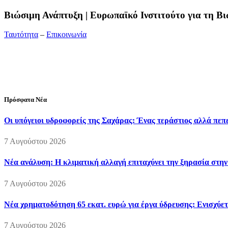
Bιώσιμη Ανάπτυξη | Ευρωπαϊκό Ινστιτούτο για τη 
Ταυτότητα
–
Επικοινωνία
Διεύθυνση:
19ης Μαΐου 52, Τ.Θ. 60256, Θέρμη, 57001 Θεσσαλονί
Τηλέφωνο:
2310210777
Fax:
2310210417
E-mail:
info@viosimi.gr
Πρόσφατα Νέα
Οι υπόγειοι υδροφορείς της Σαχάρας: Ένας τεράστιος αλλά πε
7 Αυγούστου 2026
Νέα ανάλυση: Η κλιματική αλλαγή επιταχύνει την ξηρασία στη
7 Αυγούστου 2026
Νέα χρηματοδότηση 65 εκατ. ευρώ για έργα ύδρευσης: Ενισχύετ
7 Αυγούστου 2026