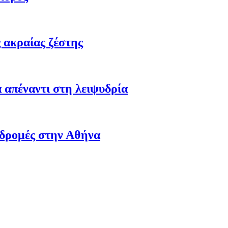
 ακραίας ζέστης
 απέναντι στη λειψυδρία
αδρομές στην Αθήνα