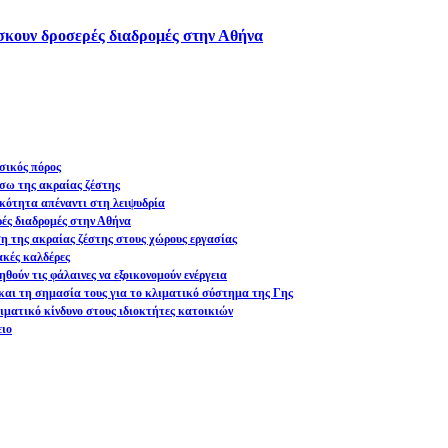
ίσκουν δροσερές διαδρομές στην Αθήνα
σικός πόρος
σω της ακραίας ζέστης
ικότητα απέναντι στη λειψυδρία
ρές διαδρομές στην Αθήνα
ση της ακραίας ζέστης στους χώρους εργασίας
ακές καλδέρες
θούν τις φάλαινες να εξοικονομούν ενέργεια
και τη σημασία τους για το κλιματικό σύστημα της Γης
ματικό κίνδυνο στους ιδιοκτήτες κατοικιών
ειο