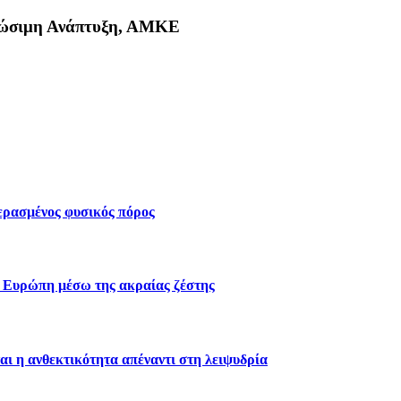
Βιώσιμη Ανάπτυξη, ΑΜΚΕ
κη
περασμένος φυσικός πόρος
ν Ευρώπη μέσω της ακραίας ζέστης
αι η ανθεκτικότητα απέναντι στη λειψυδρία