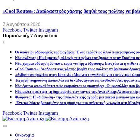
«Cool Routes»: Διαδραστικός χάρτης βοηθά τους πολίτες να βρ
7 Αυγούστου 2026
Facebook
Twitter
Instagram
Παρασκευή, 7 Αυγούστου
:
Οι υπόγειοι υδροφορείς της Σαχάρας: Ένας τεράστιος αλλά πεπερασμένος φυ
Νέα ανάλυση: Η κλιματική αλλαγή επιταχύνει την ξηρασία στην Ευρώπη μέ
Νέα χρηματοδότηση 65 εκατ. ευρώ για έργα ύδρευσης: Ενισχύεται η ανθεκτ
«Cool Routes»: Διαδραστικός χάρτης βοηθά τους πολίτες να βρίσκουν δροσε
«Ανθρώπινο ψυγείο» στην Ιαπωνία: Μια νέα τεχνολογία για την αντιμετώπι
Τεχνητή νοημοσύνη αποκαλύπτει δεκάδες άγνωστες υποθαλάσσιες ηφαιστει
Νέα έρευνα αποκαλύπτει πώς κοιμούνται οι φυσητήρες: Οι φυσαλίδες που βοη
Νέα μελέτη φωτίζει τη δημιουργία των πάγων της Ανατολικής Ανταρκτικής 
Φλόριντα: Η «διάσωση» της ασφαλιστικής αγοράς μεταφέρει μεγαλύτερο κλι
Έντεκα λύσεις βασισμένες στη φύση για πιο ανθεκτική γεωργία στη Μεσόγ
Facebook
Twitter
Instagram
Οικονομία