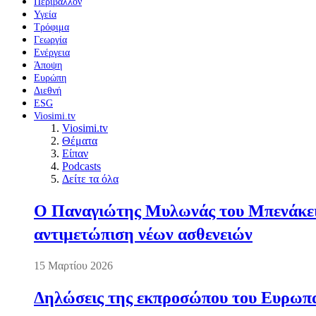
Περιβάλλον
Υγεία
Τρόφιμα
Γεωργία
Ενέργεια
Άποψη
Ευρώπη
Διεθνή
ESG
Viosimi.tv
Viosimi.tv
Θέματα
Είπαν
Podcasts
Δείτε τα όλα
Ο Παναγιώτης Μυλωνάς του Μπενάκειο
αντιμετώπιση νέων ασθενειών
15 Μαρτίου 2026
Δηλώσεις της εκπροσώπου του Ευρωπαί