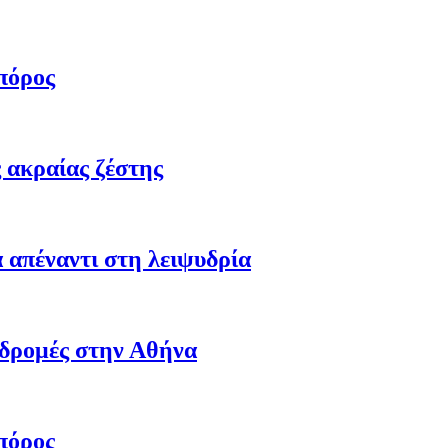
πόρος
 ακραίας ζέστης
 απέναντι στη λειψυδρία
αδρομές στην Αθήνα
πόρος