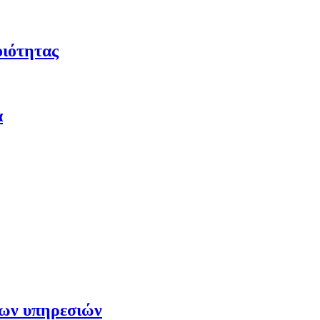
οιότητας
α
των υπηρεσιών