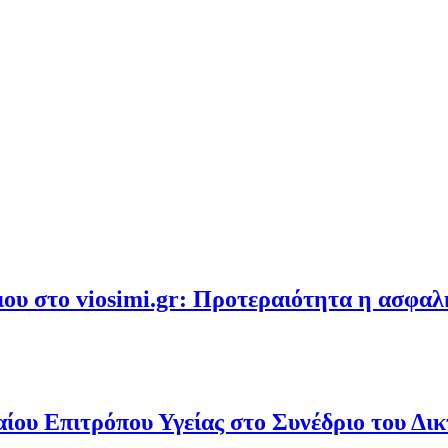
υ στο viosimi.gr: Προτεραιότητα η ασφα
ου Επιτρόπου Υγείας στο Συνέδριο του Δι