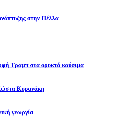
ανάπτυξης στην Πέλλα
ροφή Τραμπ στα ορυκτά καύσιμα
 Κώστα Κυρανάκη
νική γεωργία