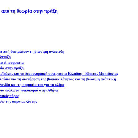
ά από τη θεωρία στην πράξη
ολιτική δοκιμάζουν τη βιώσιμη ανάπτυξη
νάπτυξη
ιτεί ισορροπία
ρία στην πράξη
 Δοϊράνης και τη διασυνοριακή συνεργασία Ελλάδας – Βόρειας Μακεδονίας
αίσιο για τη διατήρηση της βιοποικιλότητας και τη βιώσιμη ανάπτυξη
ανδία και τη σημασία του για το κλίμα
ια ευάλωτα νοικοκυριά στην Αθήνα
σικός πόρος
σω της ακραίας ζέστης