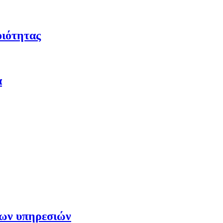
οιότητας
α
των υπηρεσιών