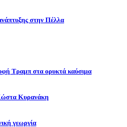
ανάπτυξης στην Πέλλα
ροφή Τραμπ στα ορυκτά καύσιμα
 Κώστα Κυρανάκη
νική γεωργία