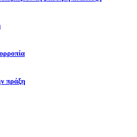
η
σορροπία
ην πράξη