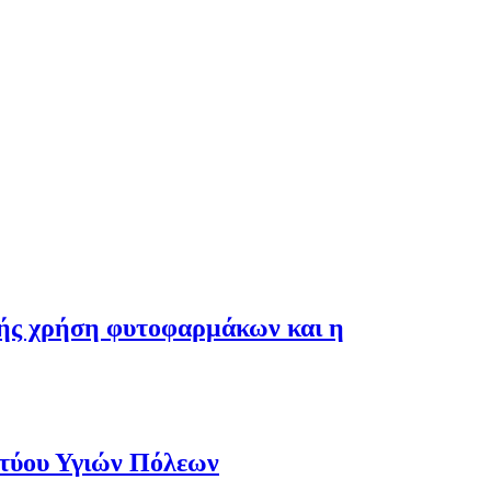
λής χρήση φυτοφαρμάκων και η
κτύου Υγιών Πόλεων