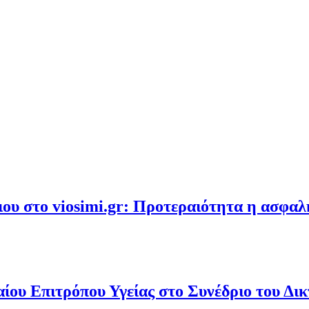
υ στο viosimi.gr: Προτεραιότητα η ασφα
ου Επιτρόπου Υγείας στο Συνέδριο του Δι