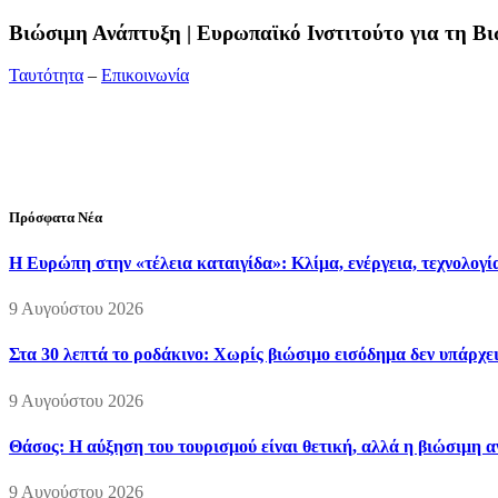
Bιώσιμη Ανάπτυξη | Ευρωπαϊκό Ινστιτούτο για τη 
Ταυτότητα
–
Επικοινωνία
Διεύθυνση:
19ης Μαΐου 52, Τ.Θ. 60256, Θέρμη, 57001 Θεσσαλονί
Τηλέφωνο:
2310210777
Fax:
2310210417
E-mail:
info@viosimi.gr
Πρόσφατα Νέα
Η Ευρώπη στην «τέλεια καταιγίδα»: Κλίμα, ενέργεια, τεχνολογί
9 Αυγούστου 2026
Στα 30 λεπτά το ροδάκινο: Χωρίς βιώσιμο εισόδημα δεν υπάρχε
9 Αυγούστου 2026
Θάσος: Η αύξηση του τουρισμού είναι θετική, αλλά η βιώσιμη 
9 Αυγούστου 2026