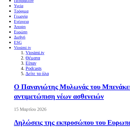
Περιβάλλον
Υγεία
Τρόφιμα
Γεωργία
Ενέργεια
Άποψη
Ευρώπη
Διεθνή
ESG
Viosimi.tv
Viosimi.tv
Θέματα
Είπαν
Podcasts
Δείτε τα όλα
Ο Παναγιώτης Μυλωνάς του Μπενάκειο
αντιμετώπιση νέων ασθενειών
15 Μαρτίου 2026
Δηλώσεις της εκπροσώπου του Ευρωπαί