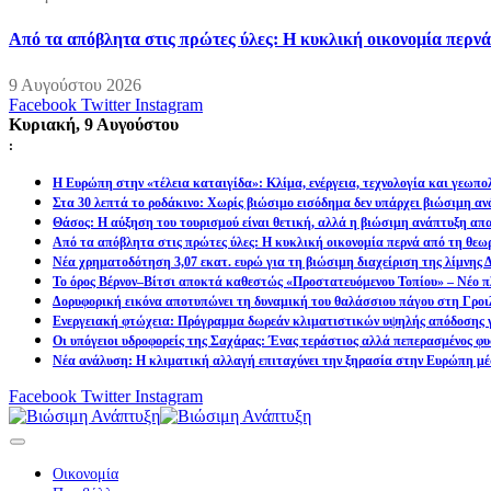
Από τα απόβλητα στις πρώτες ύλες: Η κυκλική οικονομία περν
9 Αυγούστου 2026
Facebook
Twitter
Instagram
Κυριακή, 9 Αυγούστου
:
Η Ευρώπη στην «τέλεια καταιγίδα»: Κλίμα, ενέργεια, τεχνολογία και γεωπ
Στα 30 λεπτά το ροδάκινο: Χωρίς βιώσιμο εισόδημα δεν υπάρχει βιώσιμη α
Θάσος: Η αύξηση του τουρισμού είναι θετική, αλλά η βιώσιμη ανάπτυξη απα
Από τα απόβλητα στις πρώτες ύλες: Η κυκλική οικονομία περνά από τη θεω
Νέα χρηματοδότηση 3,07 εκατ. ευρώ για τη βιώσιμη διαχείριση της λίμνης
Το όρος Βέρνον–Βίτσι αποκτά καθεστώς «Προστατευόμενου Τοπίου» – Νέο πλ
Δορυφορική εικόνα αποτυπώνει τη δυναμική του θαλάσσιου πάγου στη Γροιλ
Ενεργειακή φτώχεια: Πρόγραμμα δωρεάν κλιματιστικών υψηλής απόδοσης γ
Οι υπόγειοι υδροφορείς της Σαχάρας: Ένας τεράστιος αλλά πεπερασμένος φυ
Νέα ανάλυση: Η κλιματική αλλαγή επιταχύνει την ξηρασία στην Ευρώπη μέ
Facebook
Twitter
Instagram
Οικονομία