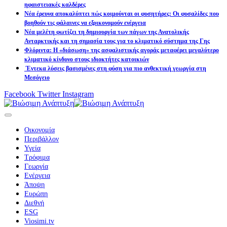
ηφαιστειακές καλδέρες
Νέα έρευνα αποκαλύπτει πώς κοιμούνται οι φυσητήρες: Οι φυσαλίδες που
βοηθούν τις φάλαινες να εξοικονομούν ενέργεια
Νέα μελέτη φωτίζει τη δημιουργία των πάγων της Ανατολικής
Ανταρκτικής και τη σημασία τους για το κλιματικό σύστημα της Γης
Φλόριντα: Η «διάσωση» της ασφαλιστικής αγοράς μεταφέρει μεγαλύτερο
κλιματικό κίνδυνο στους ιδιοκτήτες κατοικιών
Έντεκα λύσεις βασισμένες στη φύση για πιο ανθεκτική γεωργία στη
Μεσόγειο
Facebook
Twitter
Instagram
Οικονομία
Περιβάλλον
Υγεία
Τρόφιμα
Γεωργία
Ενέργεια
Άποψη
Ευρώπη
Διεθνή
ESG
Viosimi.tv