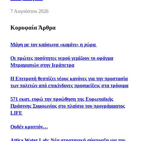
7 Αυγούστου 2026
Κορυφαία Άρθρα
Μάχη με τον καύσωνα «καμίνι» η χώρα
Οι πρώτες ποσότητες νερού γεμίζουν το φράγμα
Μπραμιανών στην Ιεράπετρα
Η Επιτροπή θεσπίζει νέους κανόνες για την προστασία
των πολιτών από επικίνδυνες προσμείξεις στα τρόφιμα
571 εκατ. ευρώ την προώθηση της Ευρωπαϊκής
Πράσινης Συμφωνίας στο πλαίσιο του προγράμματος
LIFE
Ουδέν κρυπτόν…
Attica Water Lab: Νέα στρατηγική σύμπραξη για την