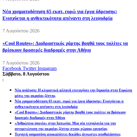
Νέα χρηματοδότηση 65 εκατ. ευρώ για έργα ύδρευσης:
Ενισχύεται η ανθεκτικότητα απέναντι στη λειψυδρία
7 Αυγούστου 2026
«Cool Routes»: Διαδραστικός χάρτης βοηθά τους πολίτες να
βρίσκουν δροσερές διαδρομές στην Αθήνα
7 Αυγούστου 2026
Facebook
Twitter
Instagram
Σάββατο, 8 Αυγούστου
:
Νέα ανάλυση: Η κλιματική αλλαγή επιταχύνει την ξηρασία στην Ευρώπη
μέσω της ακραίας ζέστης
Νέα χρηματοδότηση 65 εκατ. ευρώ για έργα ύδρευσης: Ενισχύεται η
ανθεκτικότητα απέναντι στη λειψυδρία
«Cool Routes»: Διαδραστικός χάρτης βοηθά τους πολίτες να βρίσκουν
δροσερές διαδρομές στην Αθήνα
«Ανθρώπινο ψυγείο» στην Ιαπωνία: Μια νέα τεχνολογία για την
αντιμετώπιση της ακραίας ζέστης στους χώρους εργασίας
Τεχνητή νοημοσύνη αποκαλύπτει δεκάδες άγνωστες υποθαλάσσιες