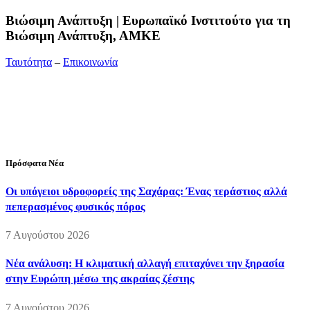
Bιώσιμη Ανάπτυξη | Ευρωπαϊκό Ινστιτούτο για τη
Βιώσιμη Ανάπτυξη, ΑΜΚΕ
Ταυτότητα
–
Επικοινωνία
Διεύθυνση:
19ης Μαΐου 52, Τ.Θ. 60256, Θέρμη, 57001
Θεσσαλονίκη
Τηλέφωνο:
2310210777
Fax:
2310210417
E-mail:
info@viosimi.gr
Πρόσφατα Νέα
Οι υπόγειοι υδροφορείς της Σαχάρας: Ένας τεράστιος αλλά
πεπερασμένος φυσικός πόρος
7 Αυγούστου 2026
Νέα ανάλυση: Η κλιματική αλλαγή επιταχύνει την ξηρασία
στην Ευρώπη μέσω της ακραίας ζέστης
7 Αυγούστου 2026