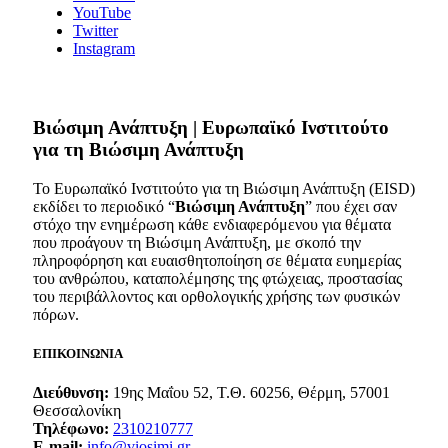
YouTube
Twitter
Instagram
Bιώσιμη Ανάπτυξη | Ευρωπαϊκό Ινστιτούτο
για τη Βιώσιμη Ανάπτυξη
Το Ευρωπαϊκό Ινστιτούτο για τη Βιώσιμη Ανάπτυξη (EISD)
εκδίδει το περιοδικό “
Βιώσιμη Ανάπτυξη
” που έχει σαν
στόχο την ενημέρωση κάθε ενδιαφερόμενου για θέματα
που προάγουν τη Βιώσιμη Ανάπτυξη, με σκοπό την
πληροφόρηση και ευαισθητοποίηση σε θέματα ευημερίας
του ανθρώπου, καταπολέμησης της φτώχειας, προστασίας
του περιβάλλοντος και ορθολογικής χρήσης των φυσικών
πόρων.
ΕΠΙΚΟΙΝΩΝΙΑ
Διεύθυνση:
19ης Μαΐου 52, Τ.Θ. 60256, Θέρμη, 57001
Θεσσαλονίκη
Τηλέφωνο:
2310210777
E-mail:
info@viosimi.gr