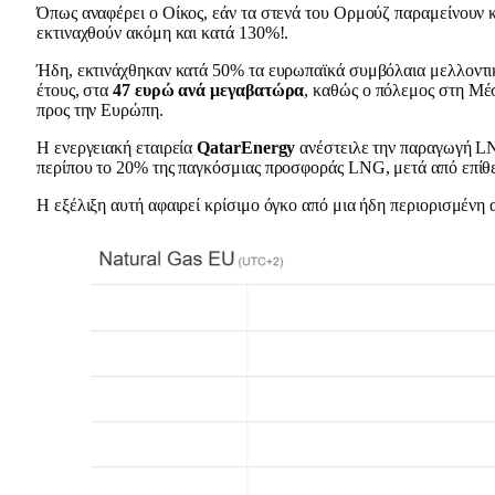
Όπως αναφέρει ο Οίκος, εάν τα στενά του Ορμούζ παραμείνουν κ
εκτιναχθούν ακόμη και κατά 130%!.
Ήδη, εκτινάχθηκαν κατά 50% τα ευρωπαϊκά συμβόλαια μελλοντικ
έτους, στα
47 ευρώ ανά μεγαβατώρα
, καθώς ο πόλεμος στη Μέ
προς την Ευρώπη.
Η ενεργειακή εταιρεία
QatarEnergy
ανέστειλε την παραγωγή LN
περίπου το 20% της παγκόσμιας προσφοράς LNG, μετά από επίθ
Η εξέλιξη αυτή αφαιρεί κρίσιμο όγκο από μια ήδη περιορισμένη 