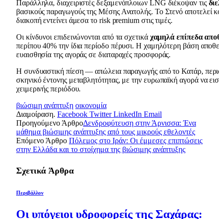
Παράλληλα, διαχειριστές δεξαμενόπλοιων LNG διέκοψαν τις
διε
βασικούς παραγωγούς της Μέσης Ανατολής. Το Στενό αποτελεί κομ
διακοπή εντείνει άμεσα το risk premium στις τιμές.
Οι κίνδυνοι επιδεινώνονται από τα σχετικά
χαμηλά επίπεδα απο
περίπου 40% την ίδια περίοδο πέρυσι. Η χαμηλότερη βάση αποθε
ευαισθησία της αγοράς σε διαταραχές προσφοράς.
Η συνδυαστική πίεση — απώλεια παραγωγής από το Κατάρ, περι
σκηνικό έντονης μεταβλητότητας, με την ευρωπαϊκή αγορά να εισ
χειμερινής περιόδου.
βιώσιμη ανάπτυξη
οικονομία
Διαμοίραση.
Facebook
Twitter
LinkedIn
Email
Προηγούμενο Άρθρο
Δενδροφύτευση στην Άρνισσα: Ένα
μάθημα βιώσιμης ανάπτυξης από τους μικρούς εθελοντές
Επόμενο Άρθρο
Πόλεμος στο Ιράν: Οι έμμεσες επιπτώσεις
στην Ελλάδα και το στοίχημα της βιώσιμης ανάπτυξης
Σχετικά
Άρθρα
Περιβάλλον
Οι υπόγειοι υδροφορείς της Σαχάρας: