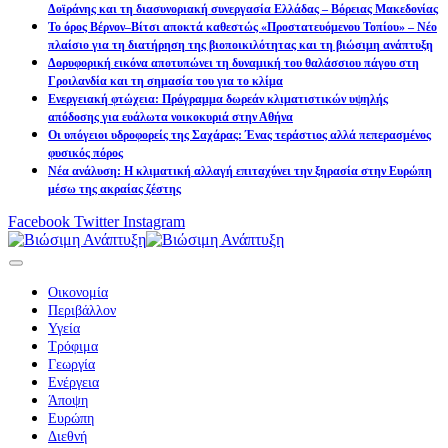
Δοϊράνης και τη διασυνοριακή συνεργασία Ελλάδας – Βόρειας Μακεδονίας
Το όρος Βέρνον–Βίτσι αποκτά καθεστώς «Προστατευόμενου Τοπίου» – Νέο
πλαίσιο για τη διατήρηση της βιοποικιλότητας και τη βιώσιμη ανάπτυξη
Δορυφορική εικόνα αποτυπώνει τη δυναμική του θαλάσσιου πάγου στη
Γροιλανδία και τη σημασία του για το κλίμα
Ενεργειακή φτώχεια: Πρόγραμμα δωρεάν κλιματιστικών υψηλής
απόδοσης για ευάλωτα νοικοκυριά στην Αθήνα
Οι υπόγειοι υδροφορείς της Σαχάρας: Ένας τεράστιος αλλά πεπερασμένος
φυσικός πόρος
Νέα ανάλυση: Η κλιματική αλλαγή επιταχύνει την ξηρασία στην Ευρώπη
μέσω της ακραίας ζέστης
Facebook
Twitter
Instagram
Οικονομία
Περιβάλλον
Υγεία
Τρόφιμα
Γεωργία
Ενέργεια
Άποψη
Ευρώπη
Διεθνή