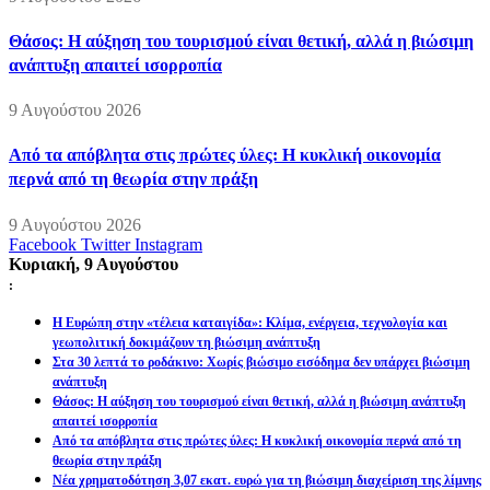
Θάσος: Η αύξηση του τουρισμού είναι θετική, αλλά η βιώσιμη
ανάπτυξη απαιτεί ισορροπία
9 Αυγούστου 2026
Από τα απόβλητα στις πρώτες ύλες: Η κυκλική οικονομία
περνά από τη θεωρία στην πράξη
9 Αυγούστου 2026
Facebook
Twitter
Instagram
Κυριακή, 9 Αυγούστου
:
Η Ευρώπη στην «τέλεια καταιγίδα»: Κλίμα, ενέργεια, τεχνολογία και
γεωπολιτική δοκιμάζουν τη βιώσιμη ανάπτυξη
Στα 30 λεπτά το ροδάκινο: Χωρίς βιώσιμο εισόδημα δεν υπάρχει βιώσιμη
ανάπτυξη
Θάσος: Η αύξηση του τουρισμού είναι θετική, αλλά η βιώσιμη ανάπτυξη
απαιτεί ισορροπία
Από τα απόβλητα στις πρώτες ύλες: Η κυκλική οικονομία περνά από τη
θεωρία στην πράξη
Νέα χρηματοδότηση 3,07 εκατ. ευρώ για τη βιώσιμη διαχείριση της λίμνης