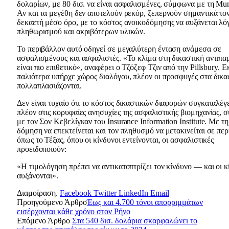
δολαρίων, με 80 δισ. να είναι ασφαλισμένες, σύμφωνα με τη Mu
Αν και τα μεγέθη δεν αποτελούν ρεκόρ, ξεπερνούν σημαντικά το
δεκαετή μέσο όρο, με το κόστος ανοικοδόμησης να αυξάνεται λ
πληθωρισμού και ακριβότερων υλικών.
Το περιβάλλον αυτό οδηγεί σε μεγαλύτερη ένταση ανάμεσα σε
ασφαλισμένους και ασφαλιστές. «Το κλίμα στη δικαστική αντιπ
είναι πιο επιθετικό», αναφέρει ο Τζόζεφ Τζιν από την Pillsbury. Ε
παλιότερα υπήρχε χώρος διαλόγου, πλέον οι προσφυγές στα δικα
πολλαπλασιάζονται.
Δεν είναι τυχαίο ότι το κόστος δικαστικών διαφορών συγκαταλέγ
πλέον στις κορυφαίες ανησυχίες της ασφαλιστικής βιομηχανίας,
με τον Σον Κεβελίγκαν του Insurance Information Institute. Με τη
δόμηση να επεκτείνεται και τον πληθυσμό να μετακινείται σε περ
όπως το Τέξας, όπου οι κίνδυνοι εντείνονται, οι ασφαλιστικές
προειδοποιούν:
«Η τιμολόγηση πρέπει να αντικατοπτρίζει τον κίνδυνο — και οι κ
αυξάνονται
Διαμοίραση.
Facebook
Twitter
LinkedIn
Email
Προηγούμενο Άρθρο
Έως και 4.700 τόνοι απορριμμάτων
εισέρχονται κάθε χρόνο στον Ρήνο
Επόμενο Άρθρο
Στα 540 δισ. δολάρια σκαρφαλώνει το