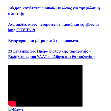
Αύξηση κατώτατου μισθού- Πυλώνας για την βιώσιμη
ανάπτυξη
Ανωμαλίες στους πνεύμονες σε παιδιά και έφηβους με
long COVID-19
Εγρήγορση και μέτρα κατά του καύσωνα
23 Σεπτεμβρίου: Ημέρα βιολογικής παραγωγής –
Εκδηλώσεις του ΥΑΑΤ σε Αθήνα και Θεσσαλονίκη