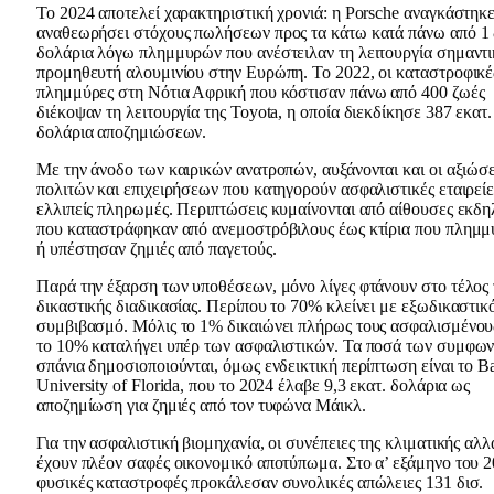
Το 2024 αποτελεί χαρακτηριστική χρονιά: η Porsche αναγκάστηκε
αναθεωρήσει στόχους πωλήσεων προς τα κάτω κατά πάνω από 1 
δολάρια λόγω πλημμυρών που ανέστειλαν τη λειτουργία σημαντ
προμηθευτή αλουμινίου στην Ευρώπη. Το 2022, οι καταστροφικέ
πλημμύρες στη Νότια Αφρική που κόστισαν πάνω από 400 ζωές
διέκοψαν τη λειτουργία της Toyota, η οποία διεκδίκησε 387 εκατ.
δολάρια αποζημιώσεων.
Με την άνοδο των καιρικών ανατροπών, αυξάνονται και οι αξιώσε
πολιτών και επιχειρήσεων που κατηγορούν ασφαλιστικές εταιρείε
ελλιπείς πληρωμές. Περιπτώσεις κυμαίνονται από αίθουσες εκ
που καταστράφηκαν από ανεμοστρόβιλους έως κτίρια που πλημμ
ή υπέστησαν ζημιές από παγετούς.
Παρά την έξαρση των υποθέσεων, μόνο λίγες φτάνουν στο τέλος 
δικαστικής διαδικασίας. Περίπου το 70% κλείνει με εξωδικαστικ
συμβιβασμό. Μόλις το 1% δικαιώνει πλήρως τους ασφαλισμένου
το 10% καταλήγει υπέρ των ασφαλιστικών. Τα ποσά των συμφω
σπάνια δημοσιοποιούνται, όμως ενδεικτική περίπτωση είναι το Ba
University of Florida, που το 2024 έλαβε 9,3 εκατ. δολάρια ως
αποζημίωση για ζημιές από τον τυφώνα Μάικλ.
Για την ασφαλιστική βιομηχανία, οι συνέπειες της κλιματικής αλλ
έχουν πλέον σαφές οικονομικό αποτύπωμα. Στο α’ εξάμηνο του 2
φυσικές καταστροφές προκάλεσαν συνολικές απώλειες 131 δισ.