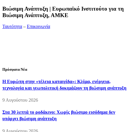
Bιώσιμη Ανάπτυξη | Ευρωπαϊκό Ινστιτούτο για τη
Βιώσιμη Ανάπτυξη, ΑΜΚΕ
Ταυτότητα
–
Επικοινωνία
Διεύθυνση:
19ης Μαΐου 52, Τ.Θ. 60256, Θέρμη, 57001
Θεσσαλονίκη
Τηλέφωνο:
2310210777
Fax:
2310210417
E-mail:
info@viosimi.gr
Πρόσφατα Νέα
Η Ευρώπη στην «τέλεια καταιγίδα»: Κλίμα, ενέργεια,
τεχνολογία και γεωπολιτική δοκιμάζουν τη βιώσιμη ανάπτυξη
9 Αυγούστου 2026
Στα 30 λεπτά το ροδάκινο: Χωρίς βιώσιμο εισόδημα δεν
υπάρχει βιώσιμη ανάπτυξη
9 Αυγούστου 2026