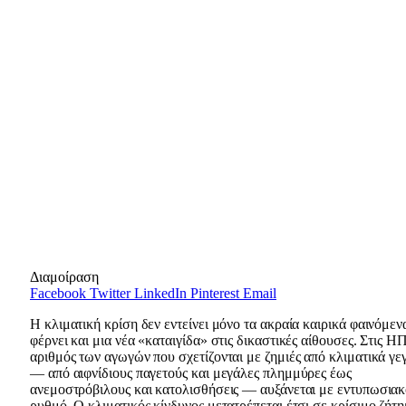
Διαμοίραση
Facebook
Twitter
LinkedIn
Pinterest
Email
Η κλιματική κρίση δεν εντείνει μόνο τα ακραία καιρικά φαινόμεν
φέρνει και μια νέα «καταιγίδα» στις δικαστικές αίθουσες. Στις Η
αριθμός των αγωγών που σχετίζονται με ζημιές από κλιματικά γε
— από αιφνίδιους παγετούς και μεγάλες πλημμύρες έως
ανεμοστρόβιλους και κατολισθήσεις — αυξάνεται με εντυπωσια
ρυθμό. Ο κλιματικός κίνδυνος μετατρέπεται έτσι σε κρίσιμο ζήτη