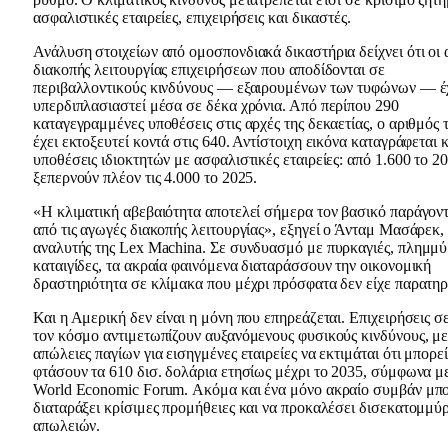
ασφαλιστικές εταιρείες, επιχειρήσεις και δικαστές.
Ανάλυση στοιχείων από ομοσπονδιακά δικαστήρια δείχνει ότι οι
διακοπής λειτουργίας επιχειρήσεων που αποδίδονται σε
περιβαλλοντικούς κινδύνους — εξαιρουμένων των τυφώνων — έ
υπερδιπλασιαστεί μέσα σε δέκα χρόνια. Από περίπου 290
καταγεγραμμένες υποθέσεις στις αρχές της δεκαετίας, ο αριθμός 
έχει εκτοξευτεί κοντά στις 640. Αντίστοιχη εικόνα καταγράφεται κ
υποθέσεις ιδιοκτητών με ασφαλιστικές εταιρείες: από 1.600 το 20
ξεπερνούν πλέον τις 4.000 το 2025.
«Η κλιματική αβεβαιότητα αποτελεί σήμερα τον βασικό παράγον
από τις αγωγές διακοπής λειτουργίας», εξηγεί ο Άνταμ Μασάρεκ,
αναλυτής της Lex Machina. Σε συνδυασμό με πυρκαγιές, πλημμύ
καταιγίδες, τα ακραία φαινόμενα διαταράσσουν την οικονομική
δραστηριότητα σε κλίμακα που μέχρι πρόσφατα δεν είχε παρατηρ
Και η Αμερική δεν είναι η μόνη που επηρεάζεται. Επιχειρήσεις σ
τον κόσμο αντιμετωπίζουν αυξανόμενους φυσικούς κινδύνους, με 
απώλειες παγίων για εισηγμένες εταιρείες να εκτιμάται ότι μπορεί
φτάσουν τα 610 δισ. δολάρια ετησίως μέχρι το 2035, σύμφωνα μ
World Economic Forum. Ακόμα και ένα μόνο ακραίο συμβάν μπο
διαταράξει κρίσιμες προμήθειες και να προκαλέσει δισεκατομμύ
απωλειών.