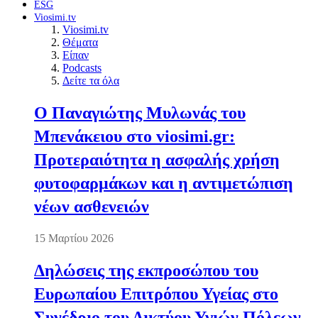
ESG
Viosimi.tv
Viosimi.tv
Θέματα
Είπαν
Podcasts
Δείτε τα όλα
Ο Παναγιώτης Μυλωνάς του
Μπενάκειου στο viosimi.gr:
Προτεραιότητα η ασφαλής χρήση
φυτοφαρμάκων και η αντιμετώπιση
νέων ασθενειών
15 Μαρτίου 2026
Δηλώσεις της εκπροσώπου του
Ευρωπαίου Επιτρόπου Υγείας στο
Συνέδριο του Δικτύου Υγιών Πόλεων