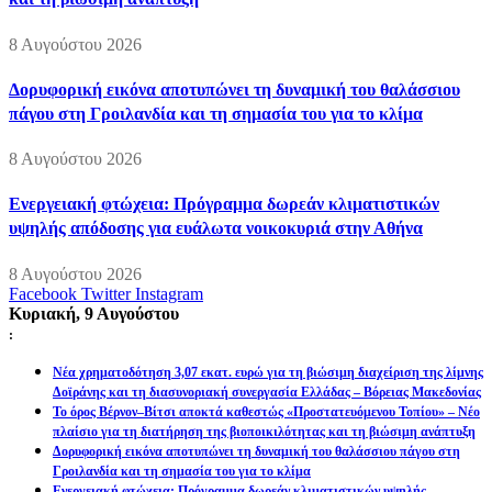
8 Αυγούστου 2026
Δορυφορική εικόνα αποτυπώνει τη δυναμική του θαλάσσιου
πάγου στη Γροιλανδία και τη σημασία του για το κλίμα
8 Αυγούστου 2026
Ενεργειακή φτώχεια: Πρόγραμμα δωρεάν κλιματιστικών
υψηλής απόδοσης για ευάλωτα νοικοκυριά στην Αθήνα
8 Αυγούστου 2026
Facebook
Twitter
Instagram
Κυριακή, 9 Αυγούστου
:
Νέα χρηματοδότηση 3,07 εκατ. ευρώ για τη βιώσιμη διαχείριση της λίμνης
Δοϊράνης και τη διασυνοριακή συνεργασία Ελλάδας – Βόρειας Μακεδονίας
Το όρος Βέρνον–Βίτσι αποκτά καθεστώς «Προστατευόμενου Τοπίου» – Νέο
πλαίσιο για τη διατήρηση της βιοποικιλότητας και τη βιώσιμη ανάπτυξη
Δορυφορική εικόνα αποτυπώνει τη δυναμική του θαλάσσιου πάγου στη
Γροιλανδία και τη σημασία του για το κλίμα
Ενεργειακή φτώχεια: Πρόγραμμα δωρεάν κλιματιστικών υψηλής