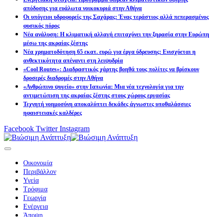
απόδοσης για ευάλωτα νοικοκυριά στην Αθήνα
Οι υπόγειοι υδροφορείς της Σαχάρας: Ένας τεράστιος αλλά πεπερασμένος
φυσικός πόρος
Νέα ανάλυση: Η κλιματική αλλαγή επιταχύνει την ξηρασία στην Ευρώπη
μέσω της ακραίας ζέστης
Νέα χρηματοδότηση 65 εκατ. ευρώ για έργα ύδρευσης: Ενισχύεται η
ανθεκτικότητα απέναντι στη λειψυδρία
«Cool Routes»: Διαδραστικός χάρτης βοηθά τους πολίτες να βρίσκουν
δροσερές διαδρομές στην Αθήνα
«Ανθρώπινο ψυγείο» στην Ιαπωνία: Μια νέα τεχνολογία για την
αντιμετώπιση της ακραίας ζέστης στους χώρους εργασίας
Τεχνητή νοημοσύνη αποκαλύπτει δεκάδες άγνωστες υποθαλάσσιες
ηφαιστειακές καλδέρες
Facebook
Twitter
Instagram
Οικονομία
Περιβάλλον
Υγεία
Τρόφιμα
Γεωργία
Ενέργεια
Άποψη