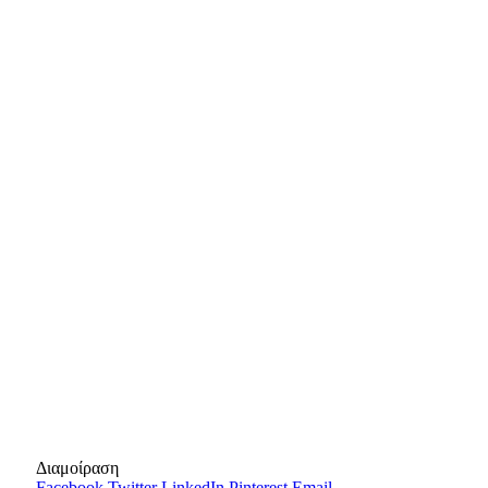
Διαμοίραση
Facebook
Twitter
LinkedIn
Pinterest
Email