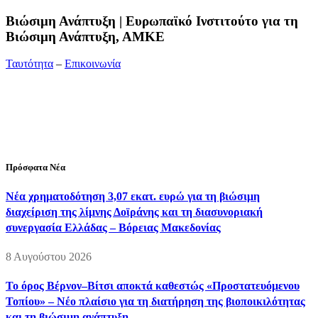
Bιώσιμη Ανάπτυξη | Ευρωπαϊκό Ινστιτούτο για τη
Βιώσιμη Ανάπτυξη, ΑΜΚΕ
Ταυτότητα
–
Επικοινωνία
Διεύθυνση:
19ης Μαΐου 52, Τ.Θ. 60256, Θέρμη, 57001
Θεσσαλονίκη
Τηλέφωνο:
2310210777
Fax:
2310210417
E-mail:
info@viosimi.gr
Πρόσφατα Νέα
Νέα χρηματοδότηση 3,07 εκατ. ευρώ για τη βιώσιμη
διαχείριση της λίμνης Δοϊράνης και τη διασυνοριακή
συνεργασία Ελλάδας – Βόρειας Μακεδονίας
8 Αυγούστου 2026
Το όρος Βέρνον–Βίτσι αποκτά καθεστώς «Προστατευόμενου
Τοπίου» – Νέο πλαίσιο για τη διατήρηση της βιοποικιλότητας
και τη βιώσιμη ανάπτυξη