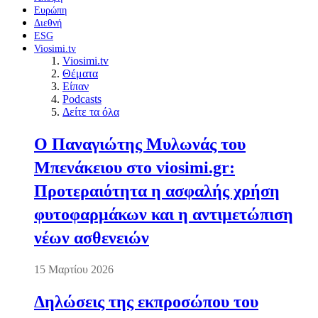
Ευρώπη
Διεθνή
ESG
Viosimi.tv
Viosimi.tv
Θέματα
Είπαν
Podcasts
Δείτε τα όλα
Ο Παναγιώτης Μυλωνάς του
Μπενάκειου στο viosimi.gr:
Προτεραιότητα η ασφαλής χρήση
φυτοφαρμάκων και η αντιμετώπιση
νέων ασθενειών
15 Μαρτίου 2026
Δηλώσεις της εκπροσώπου του