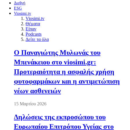
Διεθνή
ESG
Viosimi.tv
Viosimi.tv
Θέματα
Είπαν
Podcasts
Δείτε τα όλα
Ο Παναγιώτης Μυλωνάς του
Μπενάκειου στο viosimi.gr:
Προτεραιότητα η ασφαλής χρήση
φυτοφαρμάκων και η αντιμετώπιση
νέων ασθενειών
15 Μαρτίου 2026
Δηλώσεις της εκπροσώπου του
Ευρωπαίου Επιτρόπου Υγείας στο