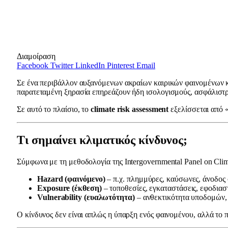
Διαμοίραση
Facebook
Twitter
LinkedIn
Pinterest
Email
Σε ένα περιβάλλον αυξανόμενων ακραίων καιρικών φαινομένων και
παρατεταμένη ξηρασία επηρεάζουν ήδη ισολογισμούς, ασφάλιστρ
Σε αυτό το πλαίσιο, το
climate risk assessment
εξελίσσεται από 
Τι σημαίνει κλιματικός κίνδυνος;
Σύμφωνα με τη μεθοδολογία της Intergovernmental Panel on Cli
Hazard (φαινόμενο)
– π.χ. πλημμύρες, καύσωνες, άνοδος
Exposure (έκθεση)
– τοποθεσίες, εγκαταστάσεις, εφοδιασ
Vulnerability (ευαλωτότητα)
– ανθεκτικότητα υποδομών,
Ο κίνδυνος δεν είναι απλώς η ύπαρξη ενός φαινομένου, αλλά το π