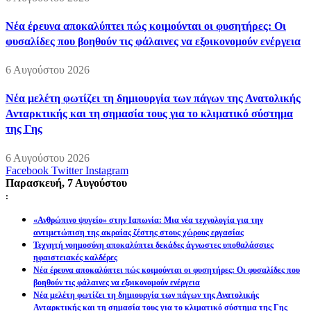
Νέα έρευνα αποκαλύπτει πώς κοιμούνται οι φυσητήρες: Οι
φυσαλίδες που βοηθούν τις φάλαινες να εξοικονομούν ενέργεια
6 Αυγούστου 2026
Νέα μελέτη φωτίζει τη δημιουργία των πάγων της Ανατολικής
Ανταρκτικής και τη σημασία τους για το κλιματικό σύστημα
της Γης
6 Αυγούστου 2026
Facebook
Twitter
Instagram
Παρασκευή, 7 Αυγούστου
:
«Ανθρώπινο ψυγείο» στην Ιαπωνία: Μια νέα τεχνολογία για την
αντιμετώπιση της ακραίας ζέστης στους χώρους εργασίας
Τεχνητή νοημοσύνη αποκαλύπτει δεκάδες άγνωστες υποθαλάσσιες
ηφαιστειακές καλδέρες
Νέα έρευνα αποκαλύπτει πώς κοιμούνται οι φυσητήρες: Οι φυσαλίδες που
βοηθούν τις φάλαινες να εξοικονομούν ενέργεια
Νέα μελέτη φωτίζει τη δημιουργία των πάγων της Ανατολικής
Ανταρκτικής και τη σημασία τους για το κλιματικό σύστημα της Γης