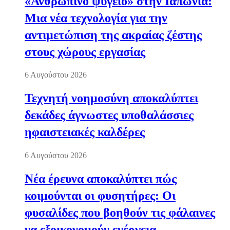
«Ανθρώπινο ψυγείο» στην Ιαπωνία:
Μια νέα τεχνολογία για την
αντιμετώπιση της ακραίας ζέστης
στους χώρους εργασίας
6 Αυγούστου 2026
Τεχνητή νοημοσύνη αποκαλύπτει
δεκάδες άγνωστες υποθαλάσσιες
ηφαιστειακές καλδέρες
6 Αυγούστου 2026
Νέα έρευνα αποκαλύπτει πώς
κοιμούνται οι φυσητήρες: Οι
φυσαλίδες που βοηθούν τις φάλαινες
να εξοικονομούν ενέργεια