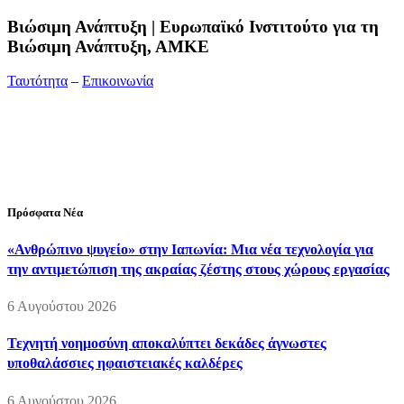
Bιώσιμη Ανάπτυξη | Ευρωπαϊκό Ινστιτούτο για τη
Βιώσιμη Ανάπτυξη, ΑΜΚΕ
Ταυτότητα
–
Επικοινωνία
Διεύθυνση:
19ης Μαΐου 52, Τ.Θ. 60256, Θέρμη, 57001
Θεσσαλονίκη
Τηλέφωνο:
2310210777
Fax:
2310210417
E-mail:
info@viosimi.gr
Πρόσφατα Νέα
«Ανθρώπινο ψυγείο» στην Ιαπωνία: Μια νέα τεχνολογία για
την αντιμετώπιση της ακραίας ζέστης στους χώρους εργασίας
6 Αυγούστου 2026
Τεχνητή νοημοσύνη αποκαλύπτει δεκάδες άγνωστες
υποθαλάσσιες ηφαιστειακές καλδέρες
6 Αυγούστου 2026