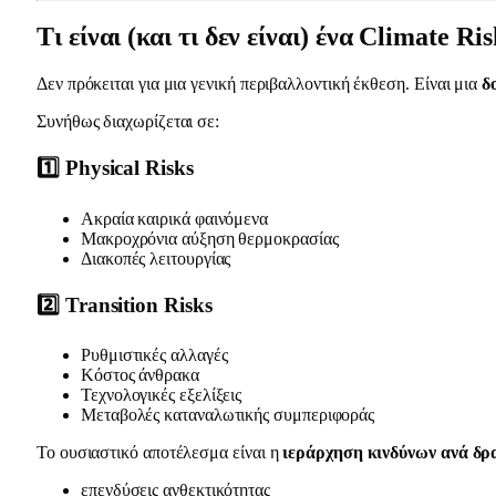
Τι είναι (και τι δεν είναι) ένα Climate R
Δεν πρόκειται για μια γενική περιβαλλοντική έκθεση. Είναι μια
δ
Συνήθως διαχωρίζεται σε:
1️⃣ Physical Risks
Ακραία καιρικά φαινόμενα
Μακροχρόνια αύξηση θερμοκρασίας
Διακοπές λειτουργίας
2️⃣ Transition Risks
Ρυθμιστικές αλλαγές
Κόστος άνθρακα
Τεχνολογικές εξελίξεις
Μεταβολές καταναλωτικής συμπεριφοράς
Το ουσιαστικό αποτέλεσμα είναι η
ιεράρχηση κινδύνων ανά δρα
επενδύσεις ανθεκτικότητας