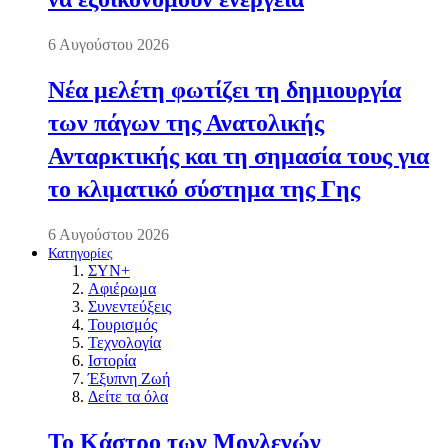
6 Αυγούστου 2026
Νέα μελέτη φωτίζει τη δημιουργία
των πάγων της Ανατολικής
Ανταρκτικής και τη σημασία τους για
το κλιματικό σύστημα της Γης
6 Αυγούστου 2026
Κατηγορίες
ΣΥΝ+
Αφιέρωμα
Συνεντεύξεις
Τουρισμός
Τεχνολογία
Ιστορία
Έξυπνη Ζωή
Δείτε τα όλα
Το Κάστρο των Μογλενών