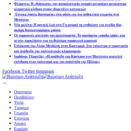
Φλόριντα: Η «διάσωση» της ασφαλιστικής αγοράς μεταφέρει μεγαλύτερο
κλιματικό κίνδυνο στους ιδιοκτήτες κατοικιών
Έντεκα λύσεις βασισμένες στη φύση για πιο ανθεκτική γεωργία στη
Μεσόγειο
Νέα μελέτη: Η φυτική ζωή στη Γη μπορεί να επιβιώσει για σχεδόν δύο
ακόμη δισεκατομμύρια χρόνια
Οι πυρκαγιές απειλούν την αμπελουργία: Το φαινόμενο «smoke taint» και
οι νέες προκλήσεις για τη βιώσιμη παραγωγή κρασιού
Επίσκεψη της Λίνας Μενδώνη στην Καστοριά: Στο επίκεντρο η προστασία
και ανάδειξη της πολιτιστικής κληρονομιάς
Ιορδάνης Τζαμτζής: «Η ανάδειξη του Κάστρου των Μογλενών αποτελεί
επένδυση στον πολιτισμό και την ανάπτυξη της Πέλλας»
Facebook
Twitter
Instagram
Οικονομία
Περιβάλλον
Υγεία
Τρόφιμα
Γεωργία
Ενέργεια
Άποψη
Ευρώπη