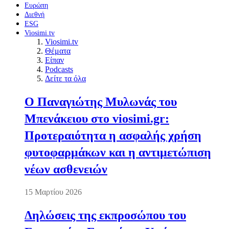
Ευρώπη
Διεθνή
ESG
Viosimi.tv
Viosimi.tv
Θέματα
Είπαν
Podcasts
Δείτε τα όλα
Ο Παναγιώτης Μυλωνάς του
Μπενάκειου στο viosimi.gr:
Προτεραιότητα η ασφαλής χρήση
φυτοφαρμάκων και η αντιμετώπιση
νέων ασθενειών
15 Μαρτίου 2026
Δηλώσεις της εκπροσώπου του