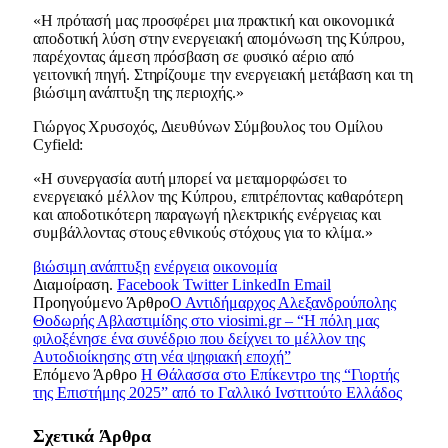
«Η πρότασή μας προσφέρει μια πρακτική και οικονομικά
αποδοτική λύση στην ενεργειακή απομόνωση της Κύπρου,
παρέχοντας άμεση πρόσβαση σε φυσικό αέριο από
γειτονική πηγή. Στηρίζουμε την ενεργειακή μετάβαση και τη
βιώσιμη ανάπτυξη της περιοχής.»
Γιώργος Χρυσοχός, Διευθύνων Σύμβουλος του Ομίλου
Cyfield:
«Η συνεργασία αυτή μπορεί να μεταμορφώσει το
ενεργειακό μέλλον της Κύπρου, επιτρέποντας καθαρότερη
και αποδοτικότερη παραγωγή ηλεκτρικής ενέργειας και
συμβάλλοντας στους εθνικούς στόχους για το κλίμα.»
βιώσιμη ανάπτυξη
ενέργεια
οικονομία
Διαμοίραση.
Facebook
Twitter
LinkedIn
Email
Προηγούμενο Άρθρο
Ο Αντιδήμαρχος Αλεξανδρούπολης
Θοδωρής Αβλαστιμίδης στο viosimi.gr – “Η πόλη μας
φιλοξένησε ένα συνέδριο που δείχνει το μέλλον της
Αυτοδιοίκησης στη νέα ψηφιακή εποχή”
Επόμενο Άρθρο
Η Θάλασσα στο Επίκεντρο της “Γιορτής
της Επιστήμης 2025” από το Γαλλικό Ινστιτούτο Ελλάδος
Σχετικά
Άρθρα