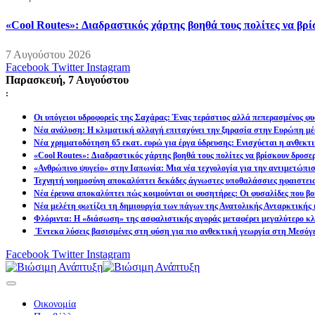
«Cool Routes»: Διαδραστικός χάρτης βοηθά τους πολίτες να βρ
7 Αυγούστου 2026
Facebook
Twitter
Instagram
Παρασκευή, 7 Αυγούστου
:
Οι υπόγειοι υδροφορείς της Σαχάρας: Ένας τεράστιος αλλά πεπερασμένος φυ
Νέα ανάλυση: Η κλιματική αλλαγή επιταχύνει την ξηρασία στην Ευρώπη μέ
Νέα χρηματοδότηση 65 εκατ. ευρώ για έργα ύδρευσης: Ενισχύεται η ανθεκτ
«Cool Routes»: Διαδραστικός χάρτης βοηθά τους πολίτες να βρίσκουν δροσε
«Ανθρώπινο ψυγείο» στην Ιαπωνία: Μια νέα τεχνολογία για την αντιμετώπι
Τεχνητή νοημοσύνη αποκαλύπτει δεκάδες άγνωστες υποθαλάσσιες ηφαιστει
Νέα έρευνα αποκαλύπτει πώς κοιμούνται οι φυσητήρες: Οι φυσαλίδες που βοη
Νέα μελέτη φωτίζει τη δημιουργία των πάγων της Ανατολικής Ανταρκτικής 
Φλόριντα: Η «διάσωση» της ασφαλιστικής αγοράς μεταφέρει μεγαλύτερο κλι
Έντεκα λύσεις βασισμένες στη φύση για πιο ανθεκτική γεωργία στη Μεσόγ
Facebook
Twitter
Instagram
Οικονομία