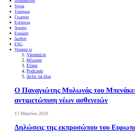
Περιβάλλον
Υγεία
Τρόφιμα
Γεωργία
Ενέργεια
Άποψη
Ευρώπη
Διεθνή
ESG
Viosimi.tv
Viosimi.tv
Θέματα
Είπαν
Podcasts
Δείτε τα όλα
Ο Παναγιώτης Μυλωνάς του Μπενάκειο
αντιμετώπιση νέων ασθενειών
15 Μαρτίου 2026
Δηλώσεις της εκπροσώπου του Ευρωπαί