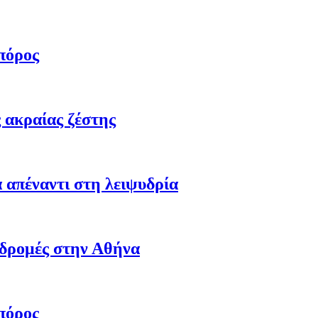
πόρος
 ακραίας ζέστης
 απέναντι στη λειψυδρία
αδρομές στην Αθήνα
πόρος