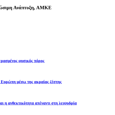
Βιώσιμη Ανάπτυξη, ΑΜΚΕ
κη
περασμένος φυσικός πόρος
ν Ευρώπη μέσω της ακραίας ζέστης
αι η ανθεκτικότητα απέναντι στη λειψυδρία