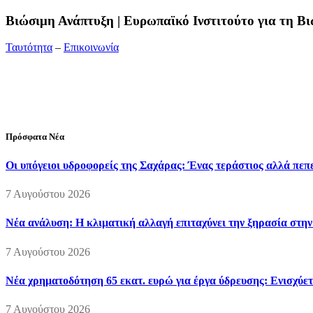
Bιώσιμη Ανάπτυξη | Ευρωπαϊκό Ινστιτούτο για τη 
Ταυτότητα
–
Επικοινωνία
Διεύθυνση:
19ης Μαΐου 52, Τ.Θ. 60256, Θέρμη, 57001 Θεσσαλονί
Τηλέφωνο:
2310210777
Fax:
2310210417
E-mail:
info@viosimi.gr
Πρόσφατα Νέα
Οι υπόγειοι υδροφορείς της Σαχάρας: Ένας τεράστιος αλλά πε
7 Αυγούστου 2026
Νέα ανάλυση: Η κλιματική αλλαγή επιταχύνει την ξηρασία στη
7 Αυγούστου 2026
Νέα χρηματοδότηση 65 εκατ. ευρώ για έργα ύδρευσης: Ενισχύετ
7 Αυγούστου 2026