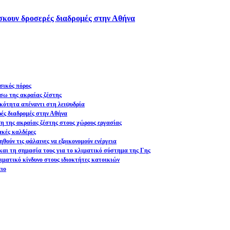
ίσκουν δροσερές διαδρομές στην Αθήνα
σικός πόρος
σω της ακραίας ζέστης
ικότητα απέναντι στη λειψυδρία
ρές διαδρομές στην Αθήνα
ση της ακραίας ζέστης στους χώρους εργασίας
ακές καλδέρες
θούν τις φάλαινες να εξοικονομούν ενέργεια
και τη σημασία τους για το κλιματικό σύστημα της Γης
ματικό κίνδυνο στους ιδιοκτήτες κατοικιών
ειο