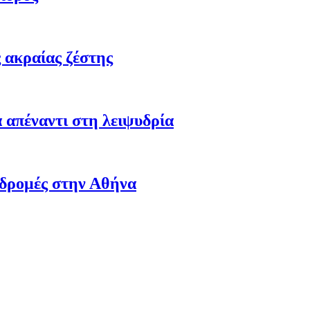
 ακραίας ζέστης
 απέναντι στη λειψυδρία
αδρομές στην Αθήνα