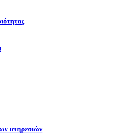
οιότητας
α
των υπηρεσιών