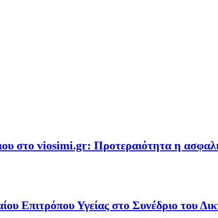
υ στο viosimi.gr: Προτεραιότητα η ασφα
ου Επιτρόπου Υγείας στο Συνέδριο του Δι