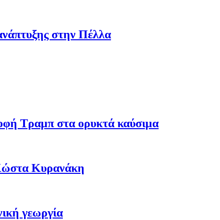
ανάπτυξης στην Πέλλα
ροφή Τραμπ στα ορυκτά καύσιμα
 Κώστα Κυρανάκη
νική γεωργία