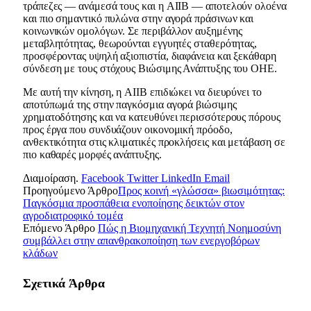
τράπεζες — ανάμεσά τους και η AIIB — αποτελούν ολοένα
και πιο σημαντικό πυλώνα στην αγορά πράσινων και
κοινωνικών ομολόγων. Σε περιβάλλον αυξημένης
μεταβλητότητας, θεωρούνται εγγυητές σταθερότητας,
προσφέροντας υψηλή αξιοπιστία, διαφάνεια και ξεκάθαρη
σύνδεση με τους στόχους Βιώσιμης Ανάπτυξης του ΟΗΕ.
Με αυτή την κίνηση, η AIIB επιδιώκει να διευρύνει το
αποτύπωμά της στην παγκόσμια αγορά βιώσιμης
χρηματοδότησης και να κατευθύνει περισσότερους πόρους
προς έργα που συνδυάζουν οικονομική πρόοδο,
ανθεκτικότητα στις κλιματικές προκλήσεις και μετάβαση σε
πιο καθαρές μορφές ανάπτυξης.
Διαμοίραση.
Facebook
Twitter
LinkedIn
Email
Προηγούμενο Άρθρο
Προς κοινή «γλώσσα» βιωσιμότητας:
Παγκόσμια προσπάθεια ενοποίησης δεικτών στον
αγροδιατροφικό τομέα
Επόμενο Άρθρο
Πώς η Βιομηχανική Τεχνητή Νοημοσύνη
συμβάλλει στην απανθρακοποίηση των ενεργοβόρων
κλάδων
Σχετικά
Άρθρα