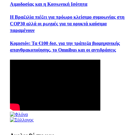
Αιμοδοσίας και η Κοινωνική Ισότητα
Η Βραζιλία πιέζει για πρόωρο κλείσιμο συμφωνίας στη
COP30 αλλά οι ρωγμές για τα ορυκτά καύσιμα
παραμένουν
Κομισιόν: Τα €100 δισ. για την τράπεζα βιομηχανικής
απανθρακοποίησης, το Omnibus και οι αντιδράσεις