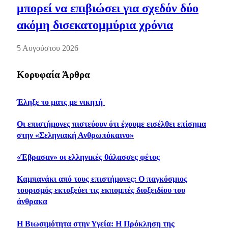
μπορεί να επιβιώσει για σχεδόν δύο
ακόμη δισεκατομμύρια χρόνια
5 Αυγούστου 2026
Κορυφαία Άρθρα
Έληξε το ματς με νικητή
Οι επιστήμονες πιστεύουν ότι έχουμε εισέλθει επίσημα
στην «Σεληνιακή Ανθρωπόκαινο»
«Έβρασαν» οι ελληνικές θάλασσες φέτος
Καμπανάκι από τους επιστήμονες: Ο παγκόσμιος
τουρισμός εκτοξεύει τις εκπομπές διοξειδίου του
άνθρακα
Η Βιωσιμότητα στην Υγεία: Η Πρόκληση της