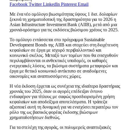
Facebook
Twitter
LinkedIn
Pinterest
Email
Με ένα νέο ομόλογο βιωσιμότητας ύψους 1 δισ. δολαρίων
ξεκινά τη χρηματοδοτική της δραστηριότητα για το 2026 η
Asian Infrastructure Investment Bank (AIIB), μετά από μια
χρονιά-ορόσημο για τις εκδόσεις βιώσιμου χρέους το 2025.
Το ομόλογο εντάσσεται στο πρόγραμμα Sustainable
Development Bonds της AIIB και στοχεύει στη διοχέτευση
κεφαλαίων σε έργα με ισχυρό περιβαλλοντικό και
κοινωνικό σκέλος. Μεταξύ των τομέων που θα ενισχυθούν
περιλαμβάνονται οι ανθεκτικές υποδομές, οι καθαρές
ενεργειακές λύσεις, τα βιώσιμα συστήματα μεταφορών και
έργα με θετικό κοινωνικό αντίκτυπο σε αναδυόμενες
οικονομίες και αναπτυσσόμενες χώρες.
Η νέα έκδοση έρχεται ως συνέχεια της ιδιαίτερα δραστήριας
χρονιάς του 2025, όταν οι αγορές επέδειξαν έντονο
ενδιαφέρον για τίτλους με σαφώς προσδιορισμένη χρήση
κεφαλαίων και αποδείξιμα αποτελέσματα. Η τράπεζα
αξιοποιεί αυτή τη δυναμική για να ενισχύσει περαιτέρω τον
ρόλο της ως βασικός φορέας έκδοσης βιώσιμων
χρηματοδοτήσεων διεθνώς.
Για τα στελέχη της αγοράς, οι πολυμερείς αναπτυξιακές