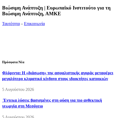
Bιώσιμη Ανάπτυξη | Ευρωπαϊκό Ινστιτούτο για τη
Βιώσιμη Ανάπτυξη, ΑΜΚΕ
Ταυτότητα
–
Επικοινωνία
Διεύθυνση:
19ης Μαΐου 52, Τ.Θ. 60256, Θέρμη, 57001
Θεσσαλονίκη
Τηλέφωνο:
2310210777
Fax:
2310210417
E-mail:
info@viosimi.gr
Πρόσφατα Νέα
Φλόριντα: Η «διάσωση» της ασφαλιστικής αγοράς μεταφέρει
μεγαλύτερο κλιματικό κίνδυνο στους ιδιοκτήτες κατοικιών
5 Αυγούστου 2026
Έντεκα λύσεις βασισμένες στη φύση για πιο ανθεκτική
γεωργία στη Μεσόγειο
5 Αυγούστου 2026