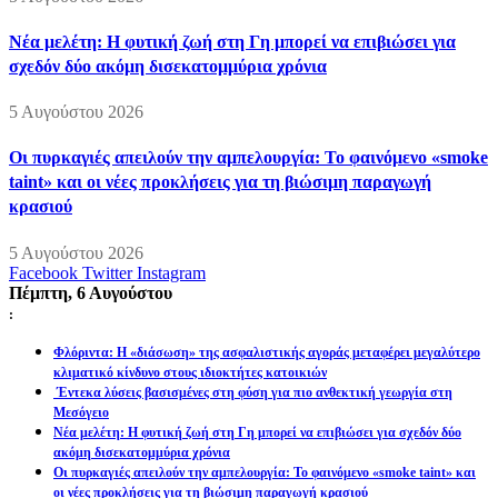
Νέα μελέτη: Η φυτική ζωή στη Γη μπορεί να επιβιώσει για
σχεδόν δύο ακόμη δισεκατομμύρια χρόνια
5 Αυγούστου 2026
Οι πυρκαγιές απειλούν την αμπελουργία: Το φαινόμενο «smoke
taint» και οι νέες προκλήσεις για τη βιώσιμη παραγωγή
κρασιού
5 Αυγούστου 2026
Facebook
Twitter
Instagram
Πέμπτη, 6 Αυγούστου
:
Φλόριντα: Η «διάσωση» της ασφαλιστικής αγοράς μεταφέρει μεγαλύτερο
κλιματικό κίνδυνο στους ιδιοκτήτες κατοικιών
Έντεκα λύσεις βασισμένες στη φύση για πιο ανθεκτική γεωργία στη
Μεσόγειο
Νέα μελέτη: Η φυτική ζωή στη Γη μπορεί να επιβιώσει για σχεδόν δύο
ακόμη δισεκατομμύρια χρόνια
Οι πυρκαγιές απειλούν την αμπελουργία: Το φαινόμενο «smoke taint» και
οι νέες προκλήσεις για τη βιώσιμη παραγωγή κρασιού