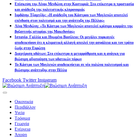
Επίσκεψη της Λίνας Μενδώνη στην Καστοριά: Στο επίκεντρο η προστασία
και ανάδειξη της πολιτιστικής κληρονομιάς
Ιορδάνης Τζαμτζής: «Η ανάδειξη του Κάστρου των Μογλενών αποτελεί
επένδυση στον πολιτισμό και την ανάπτυξη της Πέλλας»
Λίνα Μενδώνη: «Το Κάστρο των Μογλενών αποτελεί κρίσιμο κομμάτι της
βυζαντινής ιστορίας της Μακεδονίας»
Ισπανία, Γαλλία και Ηνωμένο Βασίλειο: Οι μεγάλες πυρκαγιές
αποδεικνύουν ότι η κλιματική αλλαγή απειλεί την ασφάλεια και τον τρόπο
ζωής στην Ευρώπη
Διαχείριση υδάτων: Στο επίκεντρο η μεταρρύθμιση και η ανάγκη για
βιώσιμη αξιοποίηση των υδατικών πόρων
Το Κάστρο των Μογλενών αναδεικνύεται σε νέο πυλώνα πολιτισμού και
βιώσιμης ανάπτυξης στην Πέλλα
Facebook
Twitter
Instagram
Οικονομία
Περιβάλλον
Υγεία
Τρόφιμα
Γεωργία
Ενέργεια
Άποψη