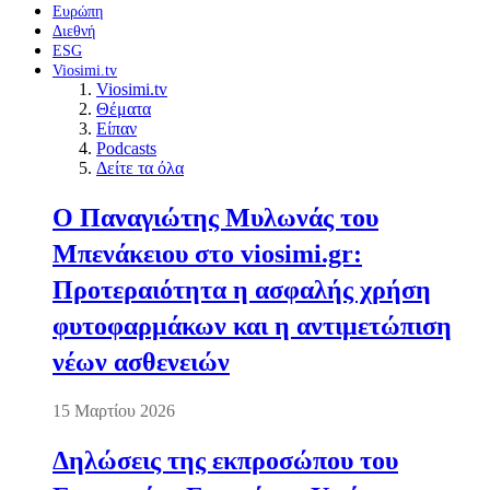
Ευρώπη
Διεθνή
ESG
Viosimi.tv
Viosimi.tv
Θέματα
Είπαν
Podcasts
Δείτε τα όλα
Ο Παναγιώτης Μυλωνάς του
Μπενάκειου στο viosimi.gr:
Προτεραιότητα η ασφαλής χρήση
φυτοφαρμάκων και η αντιμετώπιση
νέων ασθενειών
15 Μαρτίου 2026
Δηλώσεις της εκπροσώπου του