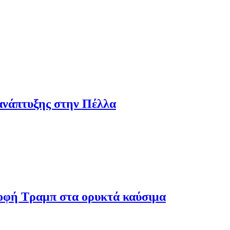
ανάπτυξης στην Πέλλα
ροφή Τραμπ στα ορυκτά καύσιμα