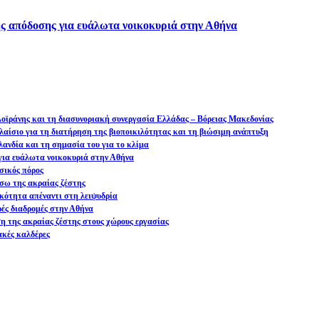
ς απόδοσης για ευάλωτα νοικοκυριά στην Αθήνα
 Δοϊράνης και τη διασυνοριακή συνεργασία Ελλάδας – Βόρειας Μακεδονίας
αίσιο για τη διατήρηση της βιοποικιλότητας και τη βιώσιμη ανάπτυξη
ανδία και τη σημασία του για το κλίμα
ια ευάλωτα νοικοκυριά στην Αθήνα
σικός πόρος
σω της ακραίας ζέστης
ικότητα απέναντι στη λειψυδρία
ρές διαδρομές στην Αθήνα
ση της ακραίας ζέστης στους χώρους εργασίας
ακές καλδέρες