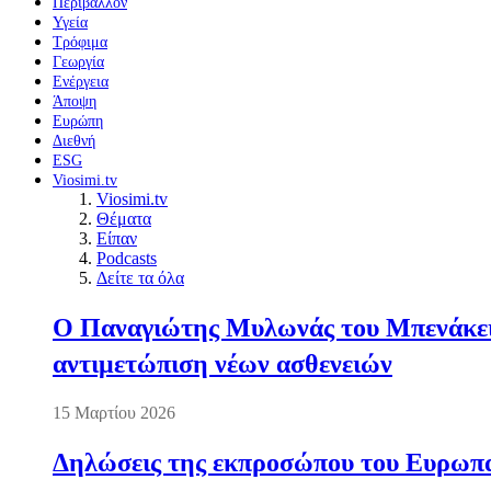
Περιβάλλον
Υγεία
Τρόφιμα
Γεωργία
Ενέργεια
Άποψη
Ευρώπη
Διεθνή
ESG
Viosimi.tv
Viosimi.tv
Θέματα
Είπαν
Podcasts
Δείτε τα όλα
Ο Παναγιώτης Μυλωνάς του Μπενάκειο
αντιμετώπιση νέων ασθενειών
15 Μαρτίου 2026
Δηλώσεις της εκπροσώπου του Ευρωπαί