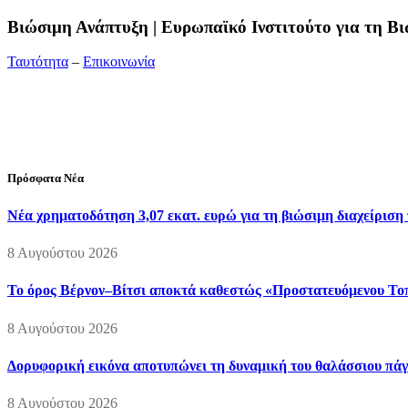
Bιώσιμη Ανάπτυξη | Ευρωπαϊκό Ινστιτούτο για τη 
Ταυτότητα
–
Επικοινωνία
Διεύθυνση:
19ης Μαΐου 52, Τ.Θ. 60256, Θέρμη, 57001 Θεσσαλονί
Τηλέφωνο:
2310210777
Fax:
2310210417
E-mail:
info@viosimi.gr
Πρόσφατα Νέα
Νέα χρηματοδότηση 3,07 εκατ. ευρώ για τη βιώσιμη διαχείριση
8 Αυγούστου 2026
Το όρος Βέρνον–Βίτσι αποκτά καθεστώς «Προστατευόμενου Τοπί
8 Αυγούστου 2026
Δορυφορική εικόνα αποτυπώνει τη δυναμική του θαλάσσιου πάγο
8 Αυγούστου 2026