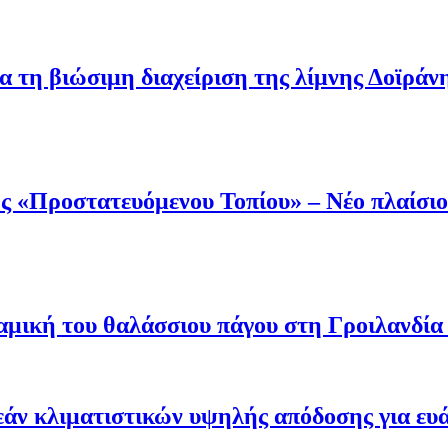
α τη βιώσιμη διαχείριση της λίμνης Δοϊράν
 «Προστατευόμενου Τοπίου» – Νέο πλαίσιο 
μική του θαλάσσιου πάγου στη Γροιλανδία κ
άν κλιματιστικών υψηλής απόδοσης για ευ