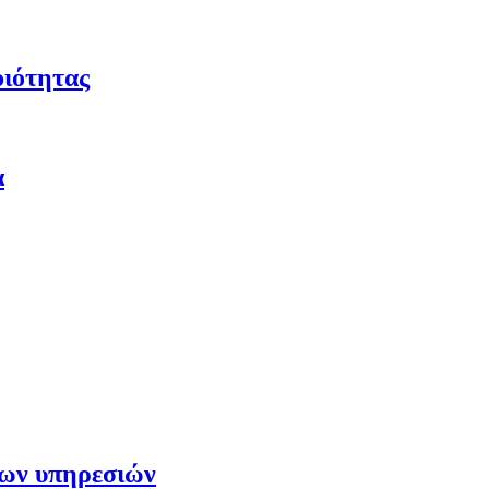
οιότητας
α
των υπηρεσιών