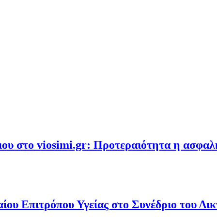
υ στο viosimi.gr: Προτεραιότητα η ασφα
ου Επιτρόπου Υγείας στο Συνέδριο του Δι