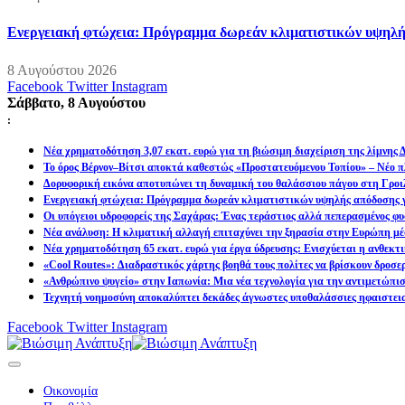
Ενεργειακή φτώχεια: Πρόγραμμα δωρεάν κλιματιστικών υψηλή
8 Αυγούστου 2026
Facebook
Twitter
Instagram
Σάββατο, 8 Αυγούστου
:
Νέα χρηματοδότηση 3,07 εκατ. ευρώ για τη βιώσιμη διαχείριση της λίμνης
Το όρος Βέρνον–Βίτσι αποκτά καθεστώς «Προστατευόμενου Τοπίου» – Νέο πλ
Δορυφορική εικόνα αποτυπώνει τη δυναμική του θαλάσσιου πάγου στη Γροιλ
Ενεργειακή φτώχεια: Πρόγραμμα δωρεάν κλιματιστικών υψηλής απόδοσης γ
Οι υπόγειοι υδροφορείς της Σαχάρας: Ένας τεράστιος αλλά πεπερασμένος φυ
Νέα ανάλυση: Η κλιματική αλλαγή επιταχύνει την ξηρασία στην Ευρώπη μέ
Νέα χρηματοδότηση 65 εκατ. ευρώ για έργα ύδρευσης: Ενισχύεται η ανθεκτ
«Cool Routes»: Διαδραστικός χάρτης βοηθά τους πολίτες να βρίσκουν δροσε
«Ανθρώπινο ψυγείο» στην Ιαπωνία: Μια νέα τεχνολογία για την αντιμετώπι
Τεχνητή νοημοσύνη αποκαλύπτει δεκάδες άγνωστες υποθαλάσσιες ηφαιστει
Facebook
Twitter
Instagram
Οικονομία