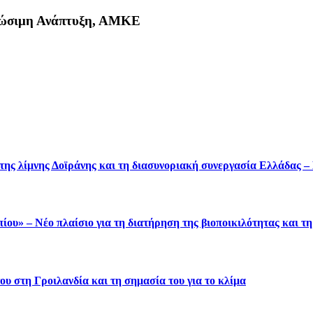
Βιώσιμη Ανάπτυξη, ΑΜΚΕ
κη
 της λίμνης Δοϊράνης και τη διασυνοριακή συνεργασία Ελλάδας 
ου» – Νέο πλαίσιο για τη διατήρηση της βιοποικιλότητας και τ
υ στη Γροιλανδία και τη σημασία του για το κλίμα