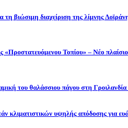
α τη βιώσιμη διαχείριση της λίμνης Δοϊράν
 «Προστατευόμενου Τοπίου» – Νέο πλαίσιο 
μική του θαλάσσιου πάγου στη Γροιλανδία κ
άν κλιματιστικών υψηλής απόδοσης για ευ