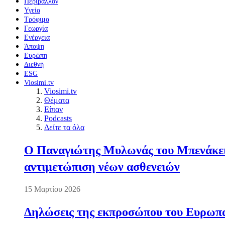
Περιβάλλον
Υγεία
Τρόφιμα
Γεωργία
Ενέργεια
Άποψη
Ευρώπη
Διεθνή
ESG
Viosimi.tv
Viosimi.tv
Θέματα
Είπαν
Podcasts
Δείτε τα όλα
Ο Παναγιώτης Μυλωνάς του Μπενάκειο
αντιμετώπιση νέων ασθενειών
15 Μαρτίου 2026
Δηλώσεις της εκπροσώπου του Ευρωπαί