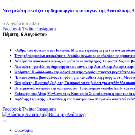
Νέα μελέτη φωτίζει τη δημιουργία των πάγων της Ανατολικής Α
6 Αυγούστου 2026
Facebook
Twitter
Instagram
Πέμπτη, 6 Αυγούστου
:
«Ανθρώπινο ψυγείο» στην Ιαπωνία: Μια νέα τεχνολογία για την αντιμετώπι
Τεχνητή νοημοσύνη αποκαλύπτει δεκάδες άγνωστες υποθαλάσσιες ηφαιστει
Νέα έρευνα αποκαλύπτει πώς κοιμούνται οι φυσητήρες: Οι φυσαλίδες που βοη
Νέα μελέτη φωτίζει τη δημιουργία των πάγων της Ανατολικής Ανταρκτικής 
Φλόριντα: Η «διάσωση» της ασφαλιστικής αγοράς μεταφέρει μεγαλύτερο κλι
Έντεκα λύσεις βασισμένες στη φύση για πιο ανθεκτική γεωργία στη Μεσόγ
Νέα μελέτη: Η φυτική ζωή στη Γη μπορεί να επιβιώσει για σχεδόν δύο ακόμ
Οι πυρκαγιές απειλούν την αμπελουργία: Το φαινόμενο «smoke taint» και οι
Επίσκεψη της Λίνας Μενδώνη στην Καστοριά: Στο επίκεντρο η προστασία κα
Ιορδάνης Τζαμτζής: «Η ανάδειξη του Κάστρου των Μογλενών αποτελεί επένδ
Facebook
Twitter
Instagram
Οικονομία