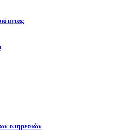
οιότητας
α
των υπηρεσιών