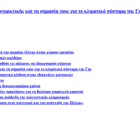
νταρκτικής και τη σημασία τους για το κλιματικό σύστημα της Γ
ση της ακραίας ζέστης στους χώρους εργασίας
ακές καλδέρες
θούν τις φάλαινες να εξοικονομούν ενέργεια
και τη σημασία τους για το κλιματικό σύστημα της Γης
ματικό κίνδυνο στους ιδιοκτήτες κατοικιών
ειο
η δισεκατομμύρια χρόνια
 νέες προκλήσεις για τη βιώσιμη παραγωγή κρασιού
ι ανάδειξη της πολιτιστικής κληρονομιάς
υση στον πολιτισμό και την ανάπτυξη της Πέλλας»