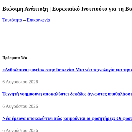
Bιώσιμη Ανάπτυξη | Ευρωπαϊκό Ινστιτούτο για τη 
Ταυτότητα
–
Επικοινωνία
Διεύθυνση:
19ης Μαΐου 52, Τ.Θ. 60256, Θέρμη, 57001 Θεσσαλονί
Τηλέφωνο:
2310210777
Fax:
2310210417
E-mail:
info@viosimi.gr
Πρόσφατα Νέα
«Ανθρώπινο ψυγείο» στην Ιαπωνία: Μια νέα τεχνολογία για την
6 Αυγούστου 2026
Τεχνητή νοημοσύνη αποκαλύπτει δεκάδες άγνωστες υποθαλάσσι
6 Αυγούστου 2026
Νέα έρευνα αποκαλύπτει πώς κοιμούνται οι φυσητήρες: Οι φυσαλ
6 Αυγούστου 2026