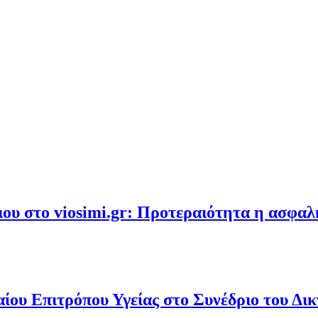
υ στο viosimi.gr: Προτεραιότητα η ασφα
ου Επιτρόπου Υγείας στο Συνέδριο του Δι