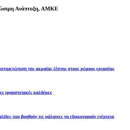
Βιώσιμη Ανάπτυξη, ΑΜΚΕ
κη
 αντιμετώπιση της ακραίας ζέστης στους χώρους εργασίας
ες ηφαιστειακές καλδέρες
ίδες που βοηθούν τις φάλαινες να εξοικονομούν ενέργεια