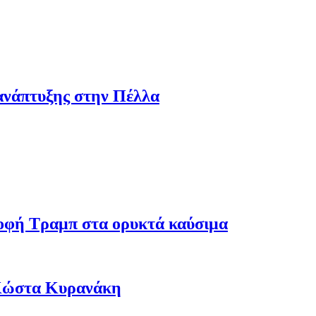
ανάπτυξης στην Πέλλα
ροφή Τραμπ στα ορυκτά καύσιμα
 Κώστα Κυρανάκη