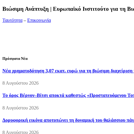
Bιώσιμη Ανάπτυξη | Ευρωπαϊκό Ινστιτούτο για τη 
Ταυτότητα
–
Επικοινωνία
Διεύθυνση:
19ης Μαΐου 52, Τ.Θ. 60256, Θέρμη, 57001 Θεσσαλονί
Τηλέφωνο:
2310210777
Fax:
2310210417
E-mail:
info@viosimi.gr
Πρόσφατα Νέα
Νέα χρηματοδότηση 3,07 εκατ. ευρώ για τη βιώσιμη διαχείριση
8 Αυγούστου 2026
Το όρος Βέρνον–Βίτσι αποκτά καθεστώς «Προστατευόμενου Τοπί
8 Αυγούστου 2026
Δορυφορική εικόνα αποτυπώνει τη δυναμική του θαλάσσιου πάγο
8 Αυγούστου 2026