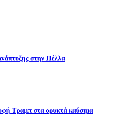
ανάπτυξης στην Πέλλα
ροφή Τραμπ στα ορυκτά καύσιμα