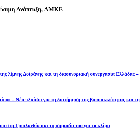
Βιώσιμη Ανάπτυξη, ΑΜΚΕ
κη
 της λίμνης Δοϊράνης και τη διασυνοριακή συνεργασία Ελλάδας 
ου» – Νέο πλαίσιο για τη διατήρηση της βιοποικιλότητας και τ
υ στη Γροιλανδία και τη σημασία του για το κλίμα