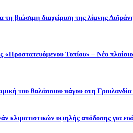
α τη βιώσιμη διαχείριση της λίμνης Δοϊράν
 «Προστατευόμενου Τοπίου» – Νέο πλαίσιο 
μική του θαλάσσιου πάγου στη Γροιλανδία κ
άν κλιματιστικών υψηλής απόδοσης για ευ