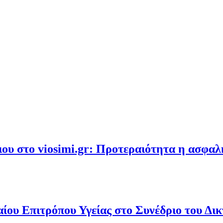
υ στο viosimi.gr: Προτεραιότητα η ασφα
ου Επιτρόπου Υγείας στο Συνέδριο του Δι