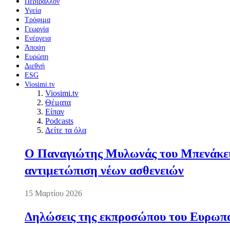
Περιβάλλον
Υγεία
Τρόφιμα
Γεωργία
Ενέργεια
Άποψη
Ευρώπη
Διεθνή
ESG
Viosimi.tv
Viosimi.tv
Θέματα
Είπαν
Podcasts
Δείτε τα όλα
Ο Παναγιώτης Μυλωνάς του Μπενάκειο
αντιμετώπιση νέων ασθενειών
15 Μαρτίου 2026
Δηλώσεις της εκπροσώπου του Ευρωπαί