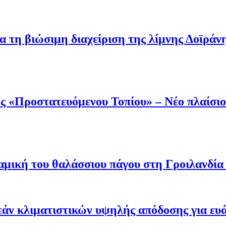
α τη βιώσιμη διαχείριση της λίμνης Δοϊράν
 «Προστατευόμενου Τοπίου» – Νέο πλαίσιο 
μική του θαλάσσιου πάγου στη Γροιλανδία κ
άν κλιματιστικών υψηλής απόδοσης για ευ