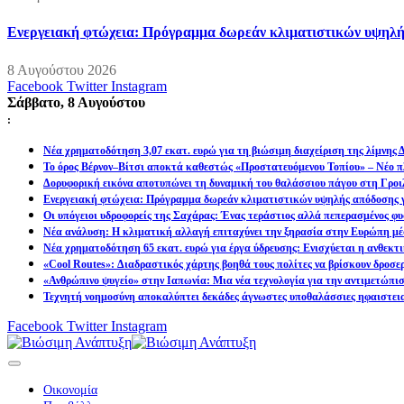
Ενεργειακή φτώχεια: Πρόγραμμα δωρεάν κλιματιστικών υψηλή
8 Αυγούστου 2026
Facebook
Twitter
Instagram
Σάββατο, 8 Αυγούστου
:
Νέα χρηματοδότηση 3,07 εκατ. ευρώ για τη βιώσιμη διαχείριση της λίμνης
Το όρος Βέρνον–Βίτσι αποκτά καθεστώς «Προστατευόμενου Τοπίου» – Νέο πλ
Δορυφορική εικόνα αποτυπώνει τη δυναμική του θαλάσσιου πάγου στη Γροιλ
Ενεργειακή φτώχεια: Πρόγραμμα δωρεάν κλιματιστικών υψηλής απόδοσης γ
Οι υπόγειοι υδροφορείς της Σαχάρας: Ένας τεράστιος αλλά πεπερασμένος φυ
Νέα ανάλυση: Η κλιματική αλλαγή επιταχύνει την ξηρασία στην Ευρώπη μέ
Νέα χρηματοδότηση 65 εκατ. ευρώ για έργα ύδρευσης: Ενισχύεται η ανθεκτ
«Cool Routes»: Διαδραστικός χάρτης βοηθά τους πολίτες να βρίσκουν δροσε
«Ανθρώπινο ψυγείο» στην Ιαπωνία: Μια νέα τεχνολογία για την αντιμετώπι
Τεχνητή νοημοσύνη αποκαλύπτει δεκάδες άγνωστες υποθαλάσσιες ηφαιστει
Facebook
Twitter
Instagram
Οικονομία