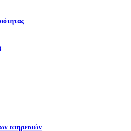
οιότητας
α
των υπηρεσιών