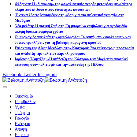
Φλόριντα: Η «διάσωση» της ασφαλιστικής αγοράς μεταφέρει μεγαλύτερο
κλιματικό κίνδυνο στους ιδιοκτήτες κατοικιών
Έντεκα λύσεις βασισμένες στη φύση για πιο ανθεκτική γεωργία στη
Μεσόγειο
Νέα μελέτη: Η φυτική ζωή στη Γη μπορεί να επιβιώσει για σχεδόν δύο
ακόμη δισεκατομμύρια χρόνια
Οι πυρκαγιές απειλούν την αμπελουργία: Το φαινόμενο «smoke taint» και
οι νέες προκλήσεις για τη βιώσιμη παραγωγή κρασιού
Επίσκεψη της Λίνας Μενδώνη στην Καστοριά: Στο επίκεντρο η προστασία
και ανάδειξη της πολιτιστικής κληρονομιάς
Ιορδάνης Τζαμτζής: «Η ανάδειξη του Κάστρου των Μογλενών αποτελεί
επένδυση στον πολιτισμό και την ανάπτυξη της Πέλλας»
Facebook
Twitter
Instagram
Οικονομία
Περιβάλλον
Υγεία
Τρόφιμα
Γεωργία
Ενέργεια
Άποψη
Ευρώπη