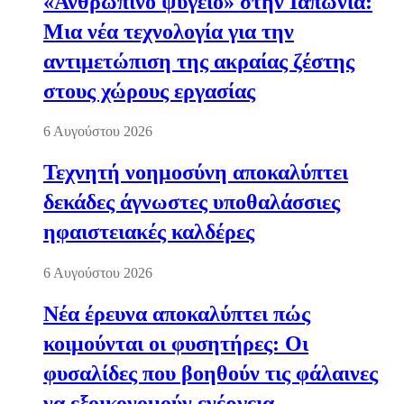
«Ανθρώπινο ψυγείο» στην Ιαπωνία:
Μια νέα τεχνολογία για την
αντιμετώπιση της ακραίας ζέστης
στους χώρους εργασίας
6 Αυγούστου 2026
Τεχνητή νοημοσύνη αποκαλύπτει
δεκάδες άγνωστες υποθαλάσσιες
ηφαιστειακές καλδέρες
6 Αυγούστου 2026
Νέα έρευνα αποκαλύπτει πώς
κοιμούνται οι φυσητήρες: Οι
φυσαλίδες που βοηθούν τις φάλαινες
να εξοικονομούν ενέργεια