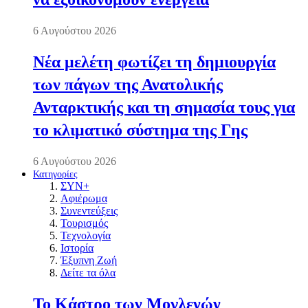
6 Αυγούστου 2026
Νέα μελέτη φωτίζει τη δημιουργία
των πάγων της Ανατολικής
Ανταρκτικής και τη σημασία τους για
το κλιματικό σύστημα της Γης
6 Αυγούστου 2026
Κατηγορίες
ΣΥΝ+
Αφιέρωμα
Συνεντεύξεις
Τουρισμός
Τεχνολογία
Ιστορία
Έξυπνη Ζωή
Δείτε τα όλα
Το Κάστρο των Μογλενών