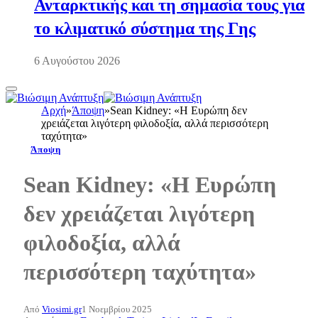
Ανταρκτικής και τη σημασία τους για
το κλιματικό σύστημα της Γης
6 Αυγούστου 2026
Αρχή
»
Άποψη
»
Sean Kidney: «Η Ευρώπη δεν
χρειάζεται λιγότερη φιλοδοξία, αλλά περισσότερη
ταχύτητα»
Άποψη
Sean Kidney: «Η Ευρώπη
δεν χρειάζεται λιγότερη
φιλοδοξία, αλλά
περισσότερη ταχύτητα»
Από
Viosimi.gr
1 Νοεμβρίου 2025