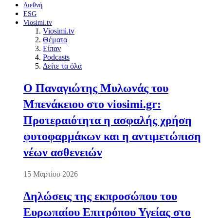
Διεθνή
ESG
Viosimi.tv
Viosimi.tv
Θέματα
Είπαν
Podcasts
Δείτε τα όλα
Ο Παναγιώτης Μυλωνάς του
Μπενάκειου στο viosimi.gr:
Προτεραιότητα η ασφαλής χρήση
φυτοφαρμάκων και η αντιμετώπιση
νέων ασθενειών
15 Μαρτίου 2026
Δηλώσεις της εκπροσώπου του
Ευρωπαίου Επιτρόπου Υγείας στο