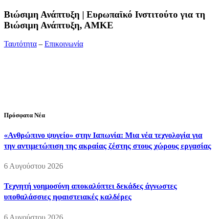
Bιώσιμη Ανάπτυξη | Ευρωπαϊκό Ινστιτούτο για τη
Βιώσιμη Ανάπτυξη, ΑΜΚΕ
Ταυτότητα
–
Επικοινωνία
Διεύθυνση:
19ης Μαΐου 52, Τ.Θ. 60256, Θέρμη, 57001
Θεσσαλονίκη
Τηλέφωνο:
2310210777
Fax:
2310210417
E-mail:
info@viosimi.gr
Πρόσφατα Νέα
«Ανθρώπινο ψυγείο» στην Ιαπωνία: Μια νέα τεχνολογία για
την αντιμετώπιση της ακραίας ζέστης στους χώρους εργασίας
6 Αυγούστου 2026
Τεχνητή νοημοσύνη αποκαλύπτει δεκάδες άγνωστες
υποθαλάσσιες ηφαιστειακές καλδέρες
6 Αυγούστου 2026