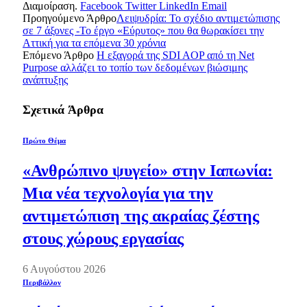
Διαμοίραση.
Facebook
Twitter
LinkedIn
Email
Προηγούμενο Άρθρο
Λειψυδρία: Το σχέδιο αντιμετώπισης
σε 7 άξονες -Το έργο «Εύρυτος» που θα θωρακίσει την
Αττική για τα επόμενα 30 χρόνια
Επόμενο Άρθρο
Η εξαγορά της SDI AOP από τη Net
Purpose αλλάζει το τοπίο των δεδομένων βιώσιμης
ανάπτυξης
Σχετικά
Άρθρα
Πρώτο Θέμα
«Ανθρώπινο ψυγείο» στην Ιαπωνία:
Μια νέα τεχνολογία για την
αντιμετώπιση της ακραίας ζέστης
στους χώρους εργασίας
6 Αυγούστου 2026
Περιβάλλον