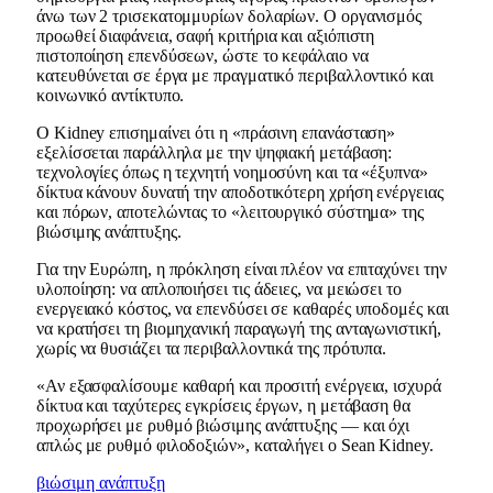
άνω των 2 τρισεκατομμυρίων δολαρίων. Ο οργανισμός
προωθεί διαφάνεια, σαφή κριτήρια και αξιόπιστη
πιστοποίηση επενδύσεων, ώστε το κεφάλαιο να
κατευθύνεται σε έργα με πραγματικό περιβαλλοντικό και
κοινωνικό αντίκτυπο.
Ο Kidney επισημαίνει ότι η «πράσινη επανάσταση»
εξελίσσεται παράλληλα με την ψηφιακή μετάβαση:
τεχνολογίες όπως η τεχνητή νοημοσύνη και τα «έξυπνα»
δίκτυα κάνουν δυνατή την αποδοτικότερη χρήση ενέργειας
και πόρων, αποτελώντας το «λειτουργικό σύστημα» της
βιώσιμης ανάπτυξης.
Για την Ευρώπη, η πρόκληση είναι πλέον να επιταχύνει την
υλοποίηση: να απλοποιήσει τις άδειες, να μειώσει το
ενεργειακό κόστος, να επενδύσει σε καθαρές υποδομές και
να κρατήσει τη βιομηχανική παραγωγή της ανταγωνιστική,
χωρίς να θυσιάζει τα περιβαλλοντικά της πρότυπα.
«Αν εξασφαλίσουμε καθαρή και προσιτή ενέργεια, ισχυρά
δίκτυα και ταχύτερες εγκρίσεις έργων, η μετάβαση θα
προχωρήσει με ρυθμό βιώσιμης ανάπτυξης — και όχι
απλώς με ρυθμό φιλοδοξιών», καταλήγει ο Sean Kidney.
βιώσιμη ανάπτυξη