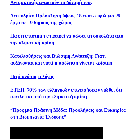
Ανταρκτικής ανακτούν τη δύναμή τους
Λειψυδρία: Πρόσκληση ύψους 18 εκατ. ευρώ για 25
έργα σε 19 δήμους της χώρας
Πώς η επιστήμη επιχειρεί να σώσει τη σοκολάτα από
την κλιματική κρίση
Κατολισθήσεις και Βιώσιμη Ανάπτυξη: Γιατί
αυξάνονται και γιατί η πρόληψη γίνεται κρίσιμη
Περί αγάπης ο λόγος
ΕΤΕΠ: 70% των ελληνικών επιχειρήσεων νιώθει ότι
απειλείται από την κλιματική κρίση
“Προς μια Πράσινη Μόδα: Προκλήσεις και Ευκαιρίες
στη Βιομηχανία Ένδυσης”