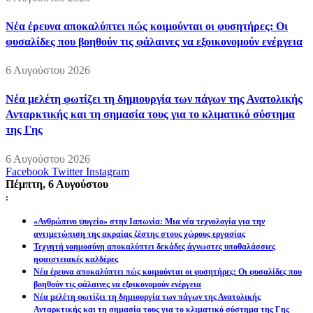
Νέα έρευνα αποκαλύπτει πώς κοιμούνται οι φυσητήρες: Οι
φυσαλίδες που βοηθούν τις φάλαινες να εξοικονομούν ενέργεια
6 Αυγούστου 2026
Νέα μελέτη φωτίζει τη δημιουργία των πάγων της Ανατολικής
Ανταρκτικής και τη σημασία τους για το κλιματικό σύστημα
της Γης
6 Αυγούστου 2026
Facebook
Twitter
Instagram
Πέμπτη, 6 Αυγούστου
:
«Ανθρώπινο ψυγείο» στην Ιαπωνία: Μια νέα τεχνολογία για την
αντιμετώπιση της ακραίας ζέστης στους χώρους εργασίας
Τεχνητή νοημοσύνη αποκαλύπτει δεκάδες άγνωστες υποθαλάσσιες
ηφαιστειακές καλδέρες
Νέα έρευνα αποκαλύπτει πώς κοιμούνται οι φυσητήρες: Οι φυσαλίδες που
βοηθούν τις φάλαινες να εξοικονομούν ενέργεια
Νέα μελέτη φωτίζει τη δημιουργία των πάγων της Ανατολικής
Ανταρκτικής και τη σημασία τους για το κλιματικό σύστημα της Γης