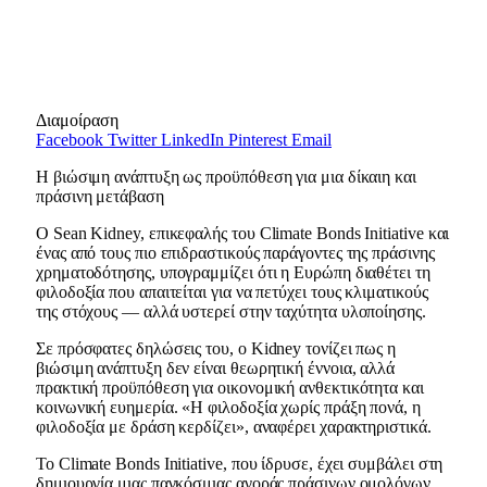
Διαμοίραση
Facebook
Twitter
LinkedIn
Pinterest
Email
Η βιώσιμη ανάπτυξη ως προϋπόθεση για μια δίκαιη και
πράσινη μετάβαση
Ο Sean Kidney, επικεφαλής του Climate Bonds Initiative και
ένας από τους πιο επιδραστικούς παράγοντες της πράσινης
χρηματοδότησης, υπογραμμίζει ότι η Ευρώπη διαθέτει τη
φιλοδοξία που απαιτείται για να πετύχει τους κλιματικούς
της στόχους — αλλά υστερεί στην ταχύτητα υλοποίησης.
Σε πρόσφατες δηλώσεις του, ο Kidney τονίζει πως η
βιώσιμη ανάπτυξη δεν είναι θεωρητική έννοια, αλλά
πρακτική προϋπόθεση για οικονομική ανθεκτικότητα και
κοινωνική ευημερία. «Η φιλοδοξία χωρίς πράξη πονά, η
φιλοδοξία με δράση κερδίζει», αναφέρει χαρακτηριστικά.
Το Climate Bonds Initiative, που ίδρυσε, έχει συμβάλει στη
δημιουργία μιας παγκόσμιας αγοράς πράσινων ομολόγων