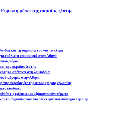
ν Ευρώπη μέσω της ακραίας ζέστης
ανδία και τη σημασία του για το κλίμα
ια ευάλωτα νοικοκυριά στην Αθήνα
σικός πόρος
σω της ακραίας ζέστης
ικότητα απέναντι στη λειψυδρία
ρές διαδρομές στην Αθήνα
ση της ακραίας ζέστης στους χώρους εργασίας
ακές καλδέρες
θούν τις φάλαινες να εξοικονομούν ενέργεια
και τη σημασία τους για το κλιματικό σύστημα της Γης