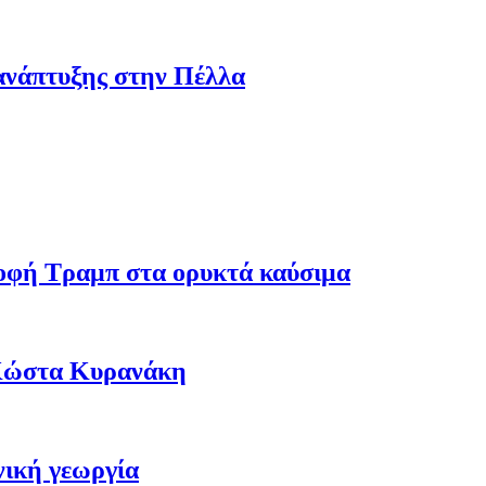
ανάπτυξης στην Πέλλα
ροφή Τραμπ στα ορυκτά καύσιμα
 Κώστα Κυρανάκη
νική γεωργία