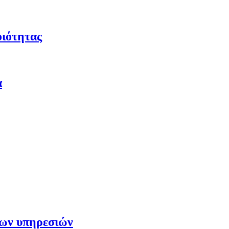
οιότητας
α
των υπηρεσιών