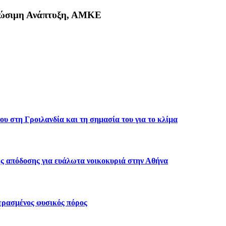
Βιώσιμη Ανάπτυξη, ΑΜΚΕ
κη
υ στη Γροιλανδία και τη σημασία του για το κλίμα
ς απόδοσης για ευάλωτα νοικοκυριά στην Αθήνα
περασμένος φυσικός πόρος