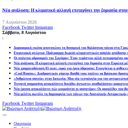
Νέα ανάλυση: Η κλιματική αλλαγή επιταχύνει την ξηρασία στη
7 Αυγούστου 2026
Facebook
Twitter
Instagram
Σάββατο, 8 Αυγούστου
:
Δορυφορική εικόνα αποτυπώνει τη δυναμική του θαλάσσιου πάγου στη Γροιλ
Ενεργειακή φτώχεια: Πρόγραμμα δωρεάν κλιματιστικών υψηλής απόδοσης γ
Οι υπόγειοι υδροφορείς της Σαχάρας: Ένας τεράστιος αλλά πεπερασμένος φυ
Νέα ανάλυση: Η κλιματική αλλαγή επιταχύνει την ξηρασία στην Ευρώπη μέ
Νέα χρηματοδότηση 65 εκατ. ευρώ για έργα ύδρευσης: Ενισχύεται η ανθεκτ
«Cool Routes»: Διαδραστικός χάρτης βοηθά τους πολίτες να βρίσκουν δροσε
«Ανθρώπινο ψυγείο» στην Ιαπωνία: Μια νέα τεχνολογία για την αντιμετώπι
Τεχνητή νοημοσύνη αποκαλύπτει δεκάδες άγνωστες υποθαλάσσιες ηφαιστει
Νέα έρευνα αποκαλύπτει πώς κοιμούνται οι φυσητήρες: Οι φυσαλίδες που βοη
Νέα μελέτη φωτίζει τη δημιουργία των πάγων της Ανατολικής Ανταρκτικής 
Facebook
Twitter
Instagram
Οικονομία