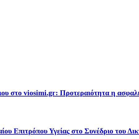
υ στο viosimi.gr: Προτεραιότητα η ασφα
ου Επιτρόπου Υγείας στο Συνέδριο του Δι