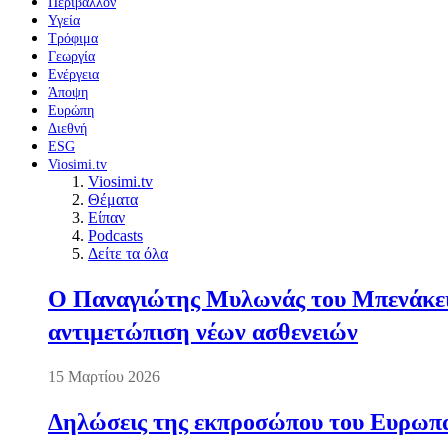
Περιβάλλον
Υγεία
Τρόφιμα
Γεωργία
Ενέργεια
Άποψη
Ευρώπη
Διεθνή
ESG
Viosimi.tv
Viosimi.tv
Θέματα
Είπαν
Podcasts
Δείτε τα όλα
Ο Παναγιώτης Μυλωνάς του Μπενάκειο
αντιμετώπιση νέων ασθενειών
15 Μαρτίου 2026
Δηλώσεις της εκπροσώπου του Ευρωπαί