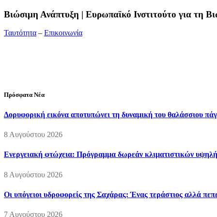
Bιώσιμη Ανάπτυξη | Ευρωπαϊκό Ινστιτούτο για τη 
Ταυτότητα
–
Επικοινωνία
Διεύθυνση:
19ης Μαΐου 52, Τ.Θ. 60256, Θέρμη, 57001 Θεσσαλονί
Τηλέφωνο:
2310210777
Fax:
2310210417
E-mail:
info@viosimi.gr
Πρόσφατα Νέα
Δορυφορική εικόνα αποτυπώνει τη δυναμική του θαλάσσιου πάγο
8 Αυγούστου 2026
Ενεργειακή φτώχεια: Πρόγραμμα δωρεάν κλιματιστικών υψηλή
8 Αυγούστου 2026
Οι υπόγειοι υδροφορείς της Σαχάρας: Ένας τεράστιος αλλά πε
7 Αυγούστου 2026