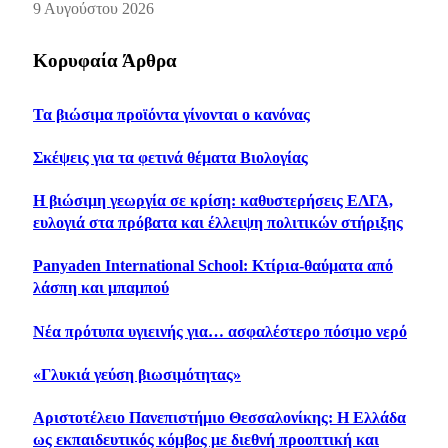
9 Αυγούστου 2026
Κορυφαία Άρθρα
Τα βιώσιμα προϊόντα γίνονται ο κανόνας
Σκέψεις για τα φετινά θέματα Βιολογίας
Η βιώσιμη γεωργία σε κρίση: καθυστερήσεις ΕΛΓΑ,
ευλογιά στα πρόβατα και έλλειψη πολιτικών στήριξης
Panyaden International School: Κτίρια-θαύματα από
λάσπη και μπαμπού
Νέα πρότυπα υγιεινής για… ασφαλέστερο πόσιμο νερό
«Γλυκιά γεύση βιωσιμότητας»
Αριστοτέλειο Πανεπιστήμιο Θεσσαλονίκης: Η Ελλάδα
ως εκπαιδευτικός κόμβος με διεθνή προοπτική και