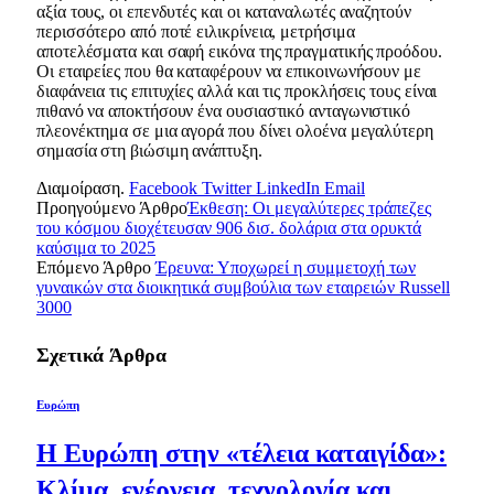
αξία τους, οι επενδυτές και οι καταναλωτές αναζητούν
περισσότερο από ποτέ ειλικρίνεια, μετρήσιμα
αποτελέσματα και σαφή εικόνα της πραγματικής προόδου.
Οι εταιρείες που θα καταφέρουν να επικοινωνήσουν με
διαφάνεια τις επιτυχίες αλλά και τις προκλήσεις τους είναι
πιθανό να αποκτήσουν ένα ουσιαστικό ανταγωνιστικό
πλεονέκτημα σε μια αγορά που δίνει ολοένα μεγαλύτερη
σημασία στη βιώσιμη ανάπτυξη.
Διαμοίραση.
Facebook
Twitter
LinkedIn
Email
Προηγούμενο Άρθρο
Έκθεση: Οι μεγαλύτερες τράπεζες
του κόσμου διοχέτευσαν 906 δισ. δολάρια στα ορυκτά
καύσιμα το 2025
Επόμενο Άρθρο
Έρευνα: Υποχωρεί η συμμετοχή των
γυναικών στα διοικητικά συμβούλια των εταιρειών Russell
3000
Σχετικά
Άρθρα
Ευρώπη
Η Ευρώπη στην «τέλεια καταιγίδα»:
Κλίμα, ενέργεια, τεχνολογία και