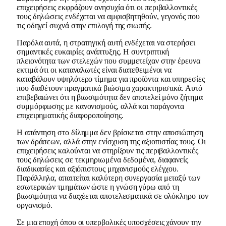
επιχειρήσεις εκφράζουν ανησυχία ότι οι περιβαλλοντικές
τους δηλώσεις ενδέχεται να αμφισβητηθούν, γεγονός που
τις οδηγεί συχνά στην επιλογή της σιωπής.
Παρόλα αυτά, η στρατηγική αυτή ενδέχεται να στερήσει
σημαντικές ευκαιρίες ανάπτυξης. Η συντριπτική
πλειονότητα των στελεχών που συμμετείχαν στην έρευνα
εκτιμά ότι οι καταναλωτές είναι διατεθειμένοι να
καταβάλουν υψηλότερο τίμημα για προϊόντα και υπηρεσίες
που διαθέτουν πραγματικά βιώσιμα χαρακτηριστικά. Αυτό
επιβεβαιώνει ότι η βιωσιμότητα δεν αποτελεί μόνο ζήτημα
συμμόρφωσης με κανονισμούς, αλλά και παράγοντα
επιχειρηματικής διαφοροποίησης.
Η απάντηση στο δίλημμα δεν βρίσκεται στην αποσιώπηση
των δράσεων, αλλά στην ενίσχυση της αξιοπιστίας τους. Οι
επιχειρήσεις καλούνται να στηρίξουν τις περιβαλλοντικές
τους δηλώσεις σε τεκμηριωμένα δεδομένα, διαφανείς
διαδικασίες και αξιόπιστους μηχανισμούς ελέγχου.
Παράλληλα, απαιτείται καλύτερη συνεργασία μεταξύ των
εσωτερικών τμημάτων ώστε η γνώση γύρω από τη
βιωσιμότητα να διαχέεται αποτελεσματικά σε ολόκληρο τον
οργανισμό.
Σε μια εποχή όπου οι υπερβολικές υποσχέσεις χάνουν την