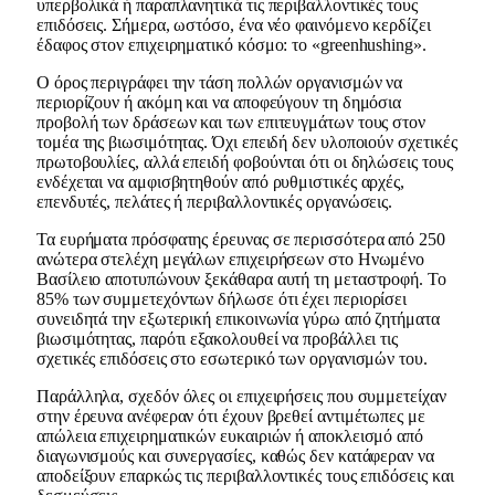
υπερβολικά ή παραπλανητικά τις περιβαλλοντικές τους
επιδόσεις. Σήμερα, ωστόσο, ένα νέο φαινόμενο κερδίζει
έδαφος στον επιχειρηματικό κόσμο: το «greenhushing».
Ο όρος περιγράφει την τάση πολλών οργανισμών να
περιορίζουν ή ακόμη και να αποφεύγουν τη δημόσια
προβολή των δράσεων και των επιτευγμάτων τους στον
τομέα της βιωσιμότητας. Όχι επειδή δεν υλοποιούν σχετικές
πρωτοβουλίες, αλλά επειδή φοβούνται ότι οι δηλώσεις τους
ενδέχεται να αμφισβητηθούν από ρυθμιστικές αρχές,
επενδυτές, πελάτες ή περιβαλλοντικές οργανώσεις.
Τα ευρήματα πρόσφατης έρευνας σε περισσότερα από 250
ανώτερα στελέχη μεγάλων επιχειρήσεων στο Ηνωμένο
Βασίλειο αποτυπώνουν ξεκάθαρα αυτή τη μεταστροφή. Το
85% των συμμετεχόντων δήλωσε ότι έχει περιορίσει
συνειδητά την εξωτερική επικοινωνία γύρω από ζητήματα
βιωσιμότητας, παρότι εξακολουθεί να προβάλλει τις
σχετικές επιδόσεις στο εσωτερικό των οργανισμών του.
Παράλληλα, σχεδόν όλες οι επιχειρήσεις που συμμετείχαν
στην έρευνα ανέφεραν ότι έχουν βρεθεί αντιμέτωπες με
απώλεια επιχειρηματικών ευκαιριών ή αποκλεισμό από
διαγωνισμούς και συνεργασίες, καθώς δεν κατάφεραν να
αποδείξουν επαρκώς τις περιβαλλοντικές τους επιδόσεις και