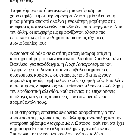
δεσμεύσεις.
Το φαινόμενο αυτό αντανακλά μια αντίφαση που
χαρακτηρίζει τη σημερινή αγορά. Από τη μία πλευρά, η
βιωσιμότητα αποκτά ολοένα μεγαλύτερη βαρύτητα στις
αποφάσεις καταναλωτών, επενδυτών και συνεργατών. Από
την άλλη, οι επιχειρήσεις εμφανίζονται ολοένα πιο
επιφυλακτικές στο να δημοσιοποιούν τις σχετικές
πρωτοβουλίες τους.
Καθοριστικό ρόλο σε αυτή τη στάση διαδραματίζει η
αυστηροποίηση του κανονιστικού πλαισίου. Στο Ηνωμένο
Βασίλειο, για παράδειγμα, η Αρχή Ανταγωνισμού και
Αγορών έχει τη δυνατότητα να επιβάλει σημαντικές
οικονομικές κυρώσεις σε εταιρείες που διατυπώνουν
παραπλανητικούς περιβαλλοντικούς ισχυρισμούς. Επιπλέον,
οι απαιτήσεις διαφάνειας επεκτείνονται πλέον σε ολόκληρη
την εφοδιαστική αλυσίδα, καθιστώντας τις επιχειρήσεις
υπόλογες και για τις πρακτικές των συνεργατών και
προμηθευτών τους.
Η αυστηρότερη εποπτεία θεωρείται απαραίτητη για την
προστασία της αξιοπιστίας της βιώσιμης ανάπτυξης και την
αποτροπή αβάσιμων ισχυρισμών. Ωστόσο, φαίνεται ότι έχει
δημιουργήσει και ένα κλίμα αυξημένης ανασφάλειας.
Σύμφωνα με την έρευνα, σχεδόν εννέα στις δέκα