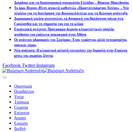
Δοϊράνης και τη διασυνοριακή συνεργασία Ελλάδας – Βόρειας Μακεδονίας
Το όρος Βέρνον–Βίτσι αποκτά καθεστώς «Προστατευόμενου Τοπίου» – Νέο
πλαίσιο για τη διατήρηση της βιοποικιλότητας και τη βιώσιμη ανάπτυξη
Δορυφορική εικόνα αποτυπώνει τη δυναμική του θαλάσσιου πάγου στη
Γροιλανδία και τη σημασία του για το κλίμα
Ενεργειακή φτώχεια: Πρόγραμμα δωρεάν κλιματιστικών υψηλής
απόδοσης για ευάλωτα νοικοκυριά στην Αθήνα
Οι υπόγειοι υδροφορείς της Σαχάρας: Ένας τεράστιος αλλά πεπερασμένος
φυσικός πόρος
Νέα ανάλυση: Η κλιματική αλλαγή επιταχύνει την ξηρασία στην Ευρώπη
μέσω της ακραίας ζέστης
Facebook
Twitter
Instagram
Οικονομία
Περιβάλλον
Υγεία
Τρόφιμα
Γεωργία
Ενέργεια
Άποψη
Ευρώπη
Διεθνή