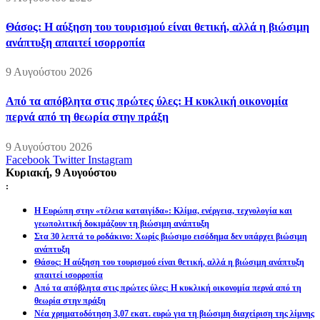
Θάσος: Η αύξηση του τουρισμού είναι θετική, αλλά η βιώσιμη
ανάπτυξη απαιτεί ισορροπία
9 Αυγούστου 2026
Από τα απόβλητα στις πρώτες ύλες: Η κυκλική οικονομία
περνά από τη θεωρία στην πράξη
9 Αυγούστου 2026
Facebook
Twitter
Instagram
Κυριακή, 9 Αυγούστου
:
Η Ευρώπη στην «τέλεια καταιγίδα»: Κλίμα, ενέργεια, τεχνολογία και
γεωπολιτική δοκιμάζουν τη βιώσιμη ανάπτυξη
Στα 30 λεπτά το ροδάκινο: Χωρίς βιώσιμο εισόδημα δεν υπάρχει βιώσιμη
ανάπτυξη
Θάσος: Η αύξηση του τουρισμού είναι θετική, αλλά η βιώσιμη ανάπτυξη
απαιτεί ισορροπία
Από τα απόβλητα στις πρώτες ύλες: Η κυκλική οικονομία περνά από τη
θεωρία στην πράξη
Νέα χρηματοδότηση 3,07 εκατ. ευρώ για τη βιώσιμη διαχείριση της λίμνης