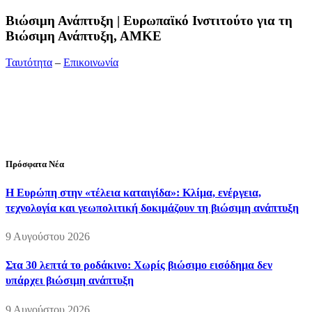
Bιώσιμη Ανάπτυξη | Ευρωπαϊκό Ινστιτούτο για τη
Βιώσιμη Ανάπτυξη, ΑΜΚΕ
Ταυτότητα
–
Επικοινωνία
Διεύθυνση:
19ης Μαΐου 52, Τ.Θ. 60256, Θέρμη, 57001
Θεσσαλονίκη
Τηλέφωνο:
2310210777
Fax:
2310210417
E-mail:
info@viosimi.gr
Πρόσφατα Νέα
Η Ευρώπη στην «τέλεια καταιγίδα»: Κλίμα, ενέργεια,
τεχνολογία και γεωπολιτική δοκιμάζουν τη βιώσιμη ανάπτυξη
9 Αυγούστου 2026
Στα 30 λεπτά το ροδάκινο: Χωρίς βιώσιμο εισόδημα δεν
υπάρχει βιώσιμη ανάπτυξη
9 Αυγούστου 2026