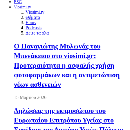
ESG
Viosimi.tv
Viosimi.tv
Θέματα
Είπαν
Podcasts
Δείτε τα όλα
Ο Παναγιώτης Μυλωνάς του
Μπενάκειου στο viosimi.gr:
Προτεραιότητα η ασφαλής χρήση
φυτοφαρμάκων και η αντιμετώπιση
νέων ασθενειών
15 Μαρτίου 2026
Δηλώσεις της εκπροσώπου του
Ευρωπαίου Επιτρόπου Υγείας στο
Συνέδριο του Δικτύου Υγιών Πόλεων