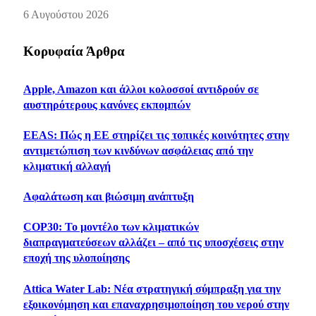
6 Αυγούστου 2026
Κορυφαία Άρθρα
Apple, Amazon και άλλοι κολοσσοί αντιδρούν σε
αυστηρότερους κανόνες εκπομπών
EEAS: Πώς η ΕΕ στηρίζει τις τοπικές κοινότητες στην
αντιμετώπιση των κινδύνων ασφάλειας από την
κλιματική αλλαγή
Αφαλάτωση και βιώσιμη ανάπτυξη
COP30: Το μοντέλο των κλιματικών
διαπραγματεύσεων αλλάζει – από τις υποσχέσεις στην
εποχή της υλοποίησης
Attica Water Lab: Νέα στρατηγική σύμπραξη για την
εξοικονόμηση και επαναχρησιμοποίηση του νερού στην