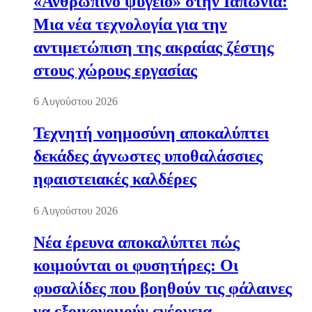
«Ανθρώπινο ψυγείο» στην Ιαπωνία:
Μια νέα τεχνολογία για την
αντιμετώπιση της ακραίας ζέστης
στους χώρους εργασίας
6 Αυγούστου 2026
Τεχνητή νοημοσύνη αποκαλύπτει
δεκάδες άγνωστες υποθαλάσσιες
ηφαιστειακές καλδέρες
6 Αυγούστου 2026
Νέα έρευνα αποκαλύπτει πώς
κοιμούνται οι φυσητήρες: Οι
φυσαλίδες που βοηθούν τις φάλαινες
να εξοικονομούν ενέργεια