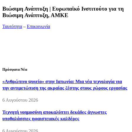
Bιώσιμη Ανάπτυξη | Ευρωπαϊκό Ινστιτούτο για τη
Βιώσιμη Ανάπτυξη, ΑΜΚΕ
Ταυτότητα
–
Επικοινωνία
Διεύθυνση:
19ης Μαΐου 52, Τ.Θ. 60256, Θέρμη, 57001
Θεσσαλονίκη
Τηλέφωνο:
2310210777
Fax:
2310210417
E-mail:
info@viosimi.gr
Πρόσφατα Νέα
«Ανθρώπινο ψυγείο» στην Ιαπωνία: Μια νέα τεχνολογία για
την αντιμετώπιση της ακραίας ζέστης στους χώρους εργασίας
6 Αυγούστου 2026
Τεχνητή νοημοσύνη αποκαλύπτει δεκάδες άγνωστες
υποθαλάσσιες ηφαιστειακές καλδέρες
6 Αυγούστου 2026