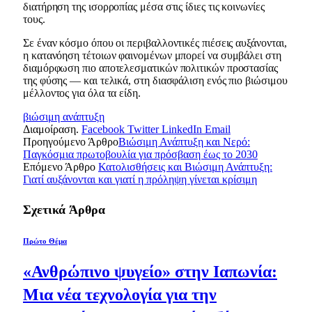
διατήρηση της ισορροπίας μέσα στις ίδιες τις κοινωνίες
τους.
Σε έναν κόσμο όπου οι περιβαλλοντικές πιέσεις αυξάνονται,
η κατανόηση τέτοιων φαινομένων μπορεί να συμβάλει στη
διαμόρφωση πιο αποτελεσματικών πολιτικών προστασίας
της φύσης — και τελικά, στη διασφάλιση ενός πιο βιώσιμου
μέλλοντος για όλα τα είδη.
βιώσιμη ανάπτυξη
Διαμοίραση.
Facebook
Twitter
LinkedIn
Email
Προηγούμενο Άρθρο
Βιώσιμη Ανάπτυξη και Νερό:
Παγκόσμια πρωτοβουλία για πρόσβαση έως το 2030
Επόμενο Άρθρο
Κατολισθήσεις και Βιώσιμη Ανάπτυξη:
Γιατί αυξάνονται και γιατί η πρόληψη γίνεται κρίσιμη
Σχετικά
Άρθρα
Πρώτο Θέμα
«Ανθρώπινο ψυγείο» στην Ιαπωνία:
Μια νέα τεχνολογία για την