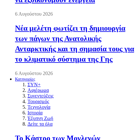
6 Αυγούστου 2026
Νέα μελέτη φωτίζει τη δημιουργία
των πάγων της Ανατολικής
Ανταρκτικής και τη σημασία τους για
το κλιματικό σύστημα της Γης
6 Αυγούστου 2026
Κατηγορίες
ΣΥΝ+
Αφιέρωμα
Συνεντεύξεις
Τουρισμός
Τεχνολογία
Ιστορία
Έξυπνη Ζωή
Δείτε τα όλα
Το Κάστρο των Μογλενών