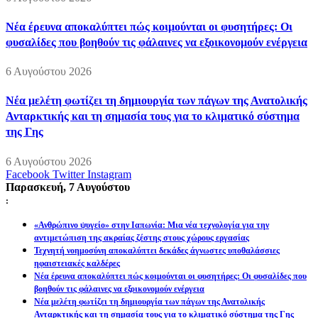
Νέα έρευνα αποκαλύπτει πώς κοιμούνται οι φυσητήρες: Οι
φυσαλίδες που βοηθούν τις φάλαινες να εξοικονομούν ενέργεια
6 Αυγούστου 2026
Νέα μελέτη φωτίζει τη δημιουργία των πάγων της Ανατολικής
Ανταρκτικής και τη σημασία τους για το κλιματικό σύστημα
της Γης
6 Αυγούστου 2026
Facebook
Twitter
Instagram
Παρασκευή, 7 Αυγούστου
:
«Ανθρώπινο ψυγείο» στην Ιαπωνία: Μια νέα τεχνολογία για την
αντιμετώπιση της ακραίας ζέστης στους χώρους εργασίας
Τεχνητή νοημοσύνη αποκαλύπτει δεκάδες άγνωστες υποθαλάσσιες
ηφαιστειακές καλδέρες
Νέα έρευνα αποκαλύπτει πώς κοιμούνται οι φυσητήρες: Οι φυσαλίδες που
βοηθούν τις φάλαινες να εξοικονομούν ενέργεια
Νέα μελέτη φωτίζει τη δημιουργία των πάγων της Ανατολικής
Ανταρκτικής και τη σημασία τους για το κλιματικό σύστημα της Γης