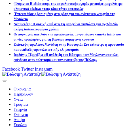
Φλόριντα: Η «διάσωση» της ασφαλιστικής αγοράς μεταφέρει μεγαλύτερο
κλιματικό κίνδυνο στους ιδιοκτήτες κατοικιών
Έντεκα λύσεις βασισμένες στη φύση για πιο ανθεκτική γεωργία στη
Μεσόγειο
Νέα μελέτη: Η φυτική ζωή στη Γη μπορεί να επιβιώσει για σχεδόν δύο
ακόμη δισεκατομμύρια χρόνια
Οι πυρκαγιές απειλούν την αμπελουργία: Το φαινόμενο «smoke taint» και
οι νέες προκλήσεις για τη βιώσιμη παραγωγή κρασιού
Επίσκεψη της Λίνας Μενδώνη στην Καστοριά: Στο επίκεντρο η προστασία
και ανάδειξη της πολιτιστικής κληρονομιάς
Ιορδάνης Τζαμτζής: «Η ανάδειξη του Κάστρου των Μογλενών αποτελεί
επένδυση στον πολιτισμό και την ανάπτυξη της Πέλλας»
Facebook
Twitter
Instagram
Οικονομία
Περιβάλλον
Υγεία
Τρόφιμα
Γεωργία
Ενέργεια
Άποψη
Ευρώπη