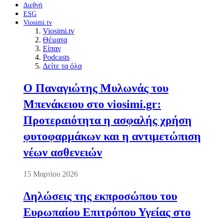
Διεθνή
ESG
Viosimi.tv
Viosimi.tv
Θέματα
Είπαν
Podcasts
Δείτε τα όλα
Ο Παναγιώτης Μυλωνάς του
Μπενάκειου στο viosimi.gr:
Προτεραιότητα η ασφαλής χρήση
φυτοφαρμάκων και η αντιμετώπιση
νέων ασθενειών
15 Μαρτίου 2026
Δηλώσεις της εκπροσώπου του
Ευρωπαίου Επιτρόπου Υγείας στο