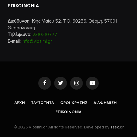
ΕΠΙΚΟΙΝΩΝΙΑ
Διεύθυνση:
19ης Μαΐου 52, Τ.Θ. 60256, Θέρμη, 57001
Θεσσαλονίκη
Τηλέφωνο:
2310210777
E-mail:
info@viosimi.gr
Facebook
Twitter
Instagram
YouTube
AΡΧΉ
ΤΑΥΤΌΤΗΤΑ
ΌΡΟΙ ΧΡΉΣΗΣ
ΔΙΑΦΉΜΙΣΗ
ΕΠΙΚΟΙΝΩΝΊΑ
© 2026 Viosimi.gr. All rights Reserved. Developed by
Task.gr