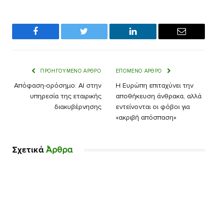
Facebook
Twitter
LinkedIn
Email
ΠΡΟΗΓΟΎΜΕΝΟ ΆΡΘΡΟ
ΕΠΌΜΕΝΟ ΆΡΘΡΟ
Απόφαση-ορόσημο: AI στην
Η Ευρώπη επιταχύνει την
υπηρεσία της εταιρικής
αποθήκευση άνθρακα, αλλά
διακυβέρνησης
εντείνονται οι φόβοι για
«ακριβή απόσπαση»
Σχετικά
Άρθρα