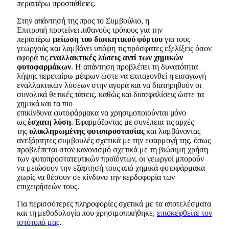
περαιτέρω προσπάθειες.
Στην απάντησή της προς το Συμβούλιο, η
Επιτροπή προτείνει πιθανούς τρόπους για την
περαιτέρω
μείωση του διοικητικού φόρτου
για τους
γεωργούς και λαμβάνει υπόψη τις πρόσφατες εξελίξεις όσον
αφορά τις
εναλλακτικές λύσεις αντί των χημικών
φυτοφαρμάκων
. Η απάντηση προβλέπει τη δυνατότητα
λήψης περεταίρω μέτρων ώστε να επιταχυνθεί η εισαγωγή
εναλλακτικών λύσεων στην αγορά και να διατηρηθούν οι
συνολικά θετικές τάσεις, καθώς και διασφαλίσεις ώστε τα
χημικά και τα πιο
επικίνδυνα φυτοφάρμακα να χρησιμοποιούνται μόνο
ως
έσχατη λύση
. Εφαρμόζοντας με συνέπεια τις αρχές
της
ολοκληρωμένης φυτοπροστασίας
και λαμβάνοντας
ανεξάρτητες συμβουλές σχετικά με την εφαρμογή της, όπως
προβλέπεται στον κανονισμό σχετικά με τη βιώσιμη χρήση
των φυτοπροστατευτικών προϊόντων, οι γεωργοί μπορούν
να μειώσουν την εξάρτησή τους από χημικά φυτοφάρμακα
χωρίς να θέσουν σε κίνδυνο την κερδοφορία των
επιχειρήσεών τους.
Για περισσότερες πληροφορίες σχετικά με τα αποτελέσματα
και τη μεθοδολογία που χρησιμοποιήθηκε,
επισκεφθείτε τον
ιστότοπό μας
.