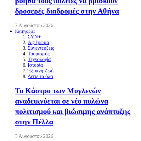
βοηθά τους πολίτες να βρίσκουν
δροσερές διαδρομές στην Αθήνα
7 Αυγούστου 2026
Κατηγορίες
ΣΥΝ+
Αφιέρωμα
Συνεντεύξεις
Τουρισμός
Τεχνολογία
Ιστορία
Έξυπνη Ζωή
Δείτε τα όλα
Το Κάστρο των Μογλενών
αναδεικνύεται σε νέο πυλώνα
πολιτισμού και βιώσιμης ανάπτυξης
στην Πέλλα
3 Αυγούστου 2026