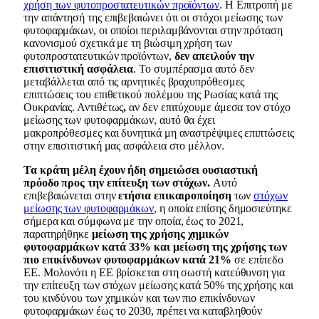
χρήση των φυτοπροστατευτικών προϊόντων
. Η Επιτροπή με
την απάντησή της επιβεβαιώνει ότι οι στόχοι μείωσης των
φυτοφαρμάκων, οι οποίοι περιλαμβάνονται στην πρόταση
κανονισμού σχετικά με τη βιώσιμη χρήση των
φυτοπροστατευτικών προϊόντων,
δεν απειλούν την
επισιτιστική ασφάλεια
. Το συμπέρασμα αυτό δεν
μεταβάλλεται από τις αρνητικές βραχυπρόθεσμες
επιπτώσεις του επιθετικού πολέμου της Ρωσίας κατά της
Ουκρανίας. Αντιθέτως
,
αν δεν επιτύχουμε άμεσα τον στόχο
μείωσης των φυτοφαρμάκων, αυτό θα έχει
μακροπρόθεσμες και δυνητικά μη αναστρέψιμες επιπτώσεις
στην επισιτιστική μας ασφάλεια στο μέλλον.
Τα κράτη μέλη έχουν ήδη σημειώσει ουσιαστική
πρόοδο
προς την επίτευξη των στόχων
.
Αυτό
επιβεβαιώνεται στην
ετήσια επικαιροποίηση
των
στόχων
μείωσης των φυτοφαρμάκων
, η οποία επίσης δημοσιεύτηκε
σήμερα και σύμφωνα με την οποία, έως το 2021,
παρατηρήθηκε
μείωση της χρήσης χημικών
φυτοφαρμάκων κατά 33% και μείωση της χρήσης των
πιο επικίνδυνων φυτοφαρμάκων κατά 21%
σε επίπεδο
ΕΕ. Μολονότι η ΕΕ βρίσκεται στη σωστή κατεύθυνση για
την επίτευξη των στόχων μείωσης κατά 50% της χρήσης και
του κινδύνου των χημικών και των πιο επικίνδυνων
φυτοφαρμάκων έως το 2030, πρέπει να καταβληθούν