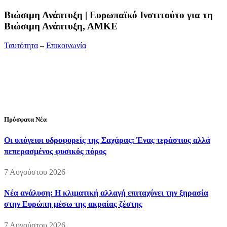
Bιώσιμη Ανάπτυξη | Ευρωπαϊκό Ινστιτούτο για τη
Βιώσιμη Ανάπτυξη, ΑΜΚΕ
Ταυτότητα
–
Επικοινωνία
Διεύθυνση:
19ης Μαΐου 52, Τ.Θ. 60256, Θέρμη, 57001
Θεσσαλονίκη
Τηλέφωνο:
2310210777
Fax:
2310210417
E-mail:
info@viosimi.gr
Πρόσφατα Νέα
Οι υπόγειοι υδροφορείς της Σαχάρας: Ένας τεράστιος αλλά
πεπερασμένος φυσικός πόρος
7 Αυγούστου 2026
Νέα ανάλυση: Η κλιματική αλλαγή επιταχύνει την ξηρασία
στην Ευρώπη μέσω της ακραίας ζέστης
7 Αυγούστου 2026