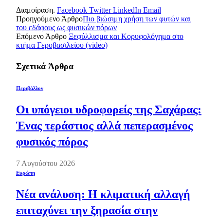
Διαμοίραση.
Facebook
Twitter
LinkedIn
Email
Προηγούμενο Άρθρο
Πιο βιώσιμη χρήση των φυτών και
του εδάφους ως φυσικών πόρων
Επόμενο Άρθρο
Ξεφύλλισμα και Κορυφολόγημα στο
κτήμα Γεροβασιλείου (video)
Σχετικά
Άρθρα
Περιβάλλον
Οι υπόγειοι υδροφορείς της Σαχάρας:
Ένας τεράστιος αλλά πεπερασμένος
φυσικός πόρος
7 Αυγούστου 2026
Ευρώπη
Νέα ανάλυση: Η κλιματική αλλαγή
επιταχύνει την ξηρασία στην