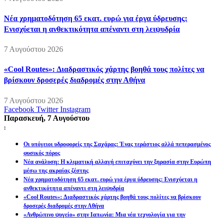
Νέα χρηματοδότηση 65 εκατ. ευρώ για έργα ύδρευσης:
Ενισχύεται η ανθεκτικότητα απέναντι στη λειψυδρία
7 Αυγούστου 2026
«Cool Routes»: Διαδραστικός χάρτης βοηθά τους πολίτες να
βρίσκουν δροσερές διαδρομές στην Αθήνα
7 Αυγούστου 2026
Facebook
Twitter
Instagram
Παρασκευή, 7 Αυγούστου
:
Οι υπόγειοι υδροφορείς της Σαχάρας: Ένας τεράστιος αλλά πεπερασμένος
φυσικός πόρος
Νέα ανάλυση: Η κλιματική αλλαγή επιταχύνει την ξηρασία στην Ευρώπη
μέσω της ακραίας ζέστης
Νέα χρηματοδότηση 65 εκατ. ευρώ για έργα ύδρευσης: Ενισχύεται η
ανθεκτικότητα απέναντι στη λειψυδρία
«Cool Routes»: Διαδραστικός χάρτης βοηθά τους πολίτες να βρίσκουν
δροσερές διαδρομές στην Αθήνα
«Ανθρώπινο ψυγείο» στην Ιαπωνία: Μια νέα τεχνολογία για την