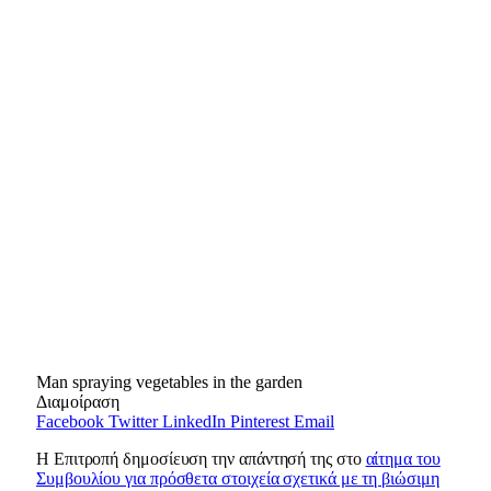
Man spraying vegetables in the garden
Διαμοίραση
Facebook
Twitter
LinkedIn
Pinterest
Email
Η Επιτροπή δημοσίευση την απάντησή της στο
αίτημα του
Συμβουλίου για πρόσθετα στοιχεία σχετικά με τη βιώσιμη