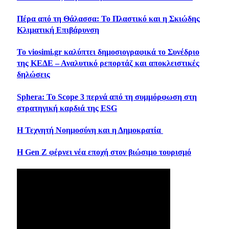
Πέρα από τη Θάλασσα: Το Πλαστικό και η Σκιώδης
Κλιματική Επιβάρυνση
Το viosimi.gr καλύπτει δημοσιογραφικά το Συνέδριο
της ΚΕΔΕ – Αναλυτικό ρεπορτάζ και αποκλειστικές
δηλώσεις
Sphera: Το Scope 3 περνά από τη συμμόρφωση στη
στρατηγική καρδιά της ESG
Η Τεχνητή Νοημοσύνη και η Δημοκρατία
Η Gen Z φέρνει νέα εποχή στον βιώσιμο τουρισμό