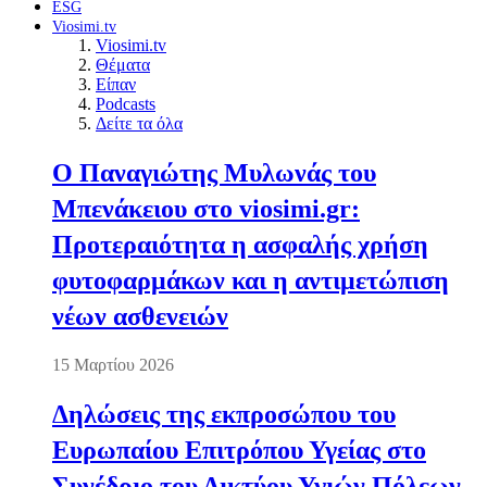
ESG
Viosimi.tv
Viosimi.tv
Θέματα
Είπαν
Podcasts
Δείτε τα όλα
Ο Παναγιώτης Μυλωνάς του
Μπενάκειου στο viosimi.gr:
Προτεραιότητα η ασφαλής χρήση
φυτοφαρμάκων και η αντιμετώπιση
νέων ασθενειών
15 Μαρτίου 2026
Δηλώσεις της εκπροσώπου του
Ευρωπαίου Επιτρόπου Υγείας στο
Συνέδριο του Δικτύου Υγιών Πόλεων