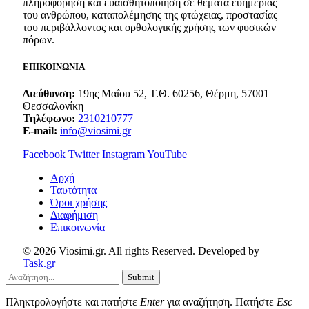
πληροφόρηση και ευαισθητοποίηση σε θέματα ευημερίας
του ανθρώπου, καταπολέμησης της φτώχειας, προστασίας
του περιβάλλοντος και ορθολογικής χρήσης των φυσικών
πόρων.
ΕΠΙΚΟΙΝΩΝΙΑ
Διεύθυνση:
19ης Μαΐου 52, Τ.Θ. 60256, Θέρμη, 57001
Θεσσαλονίκη
Τηλέφωνο:
2310210777
E-mail:
info@viosimi.gr
Facebook
Twitter
Instagram
YouTube
Aρχή
Ταυτότητα
Όροι χρήσης
Διαφήμιση
Επικοινωνία
© 2026 Viosimi.gr. All rights Reserved. Developed by
Task.gr
Submit
Πληκτρολογήστε και πατήστε
Enter
για αναζήτηση. Πατήστε
Esc