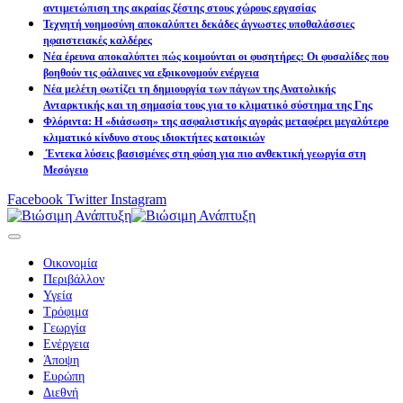
αντιμετώπιση της ακραίας ζέστης στους χώρους εργασίας
Τεχνητή νοημοσύνη αποκαλύπτει δεκάδες άγνωστες υποθαλάσσιες
ηφαιστειακές καλδέρες
Νέα έρευνα αποκαλύπτει πώς κοιμούνται οι φυσητήρες: Οι φυσαλίδες που
βοηθούν τις φάλαινες να εξοικονομούν ενέργεια
Νέα μελέτη φωτίζει τη δημιουργία των πάγων της Ανατολικής
Ανταρκτικής και τη σημασία τους για το κλιματικό σύστημα της Γης
Φλόριντα: Η «διάσωση» της ασφαλιστικής αγοράς μεταφέρει μεγαλύτερο
κλιματικό κίνδυνο στους ιδιοκτήτες κατοικιών
Έντεκα λύσεις βασισμένες στη φύση για πιο ανθεκτική γεωργία στη
Μεσόγειο
Facebook
Twitter
Instagram
Οικονομία
Περιβάλλον
Υγεία
Τρόφιμα
Γεωργία
Ενέργεια
Άποψη
Ευρώπη
Διεθνή