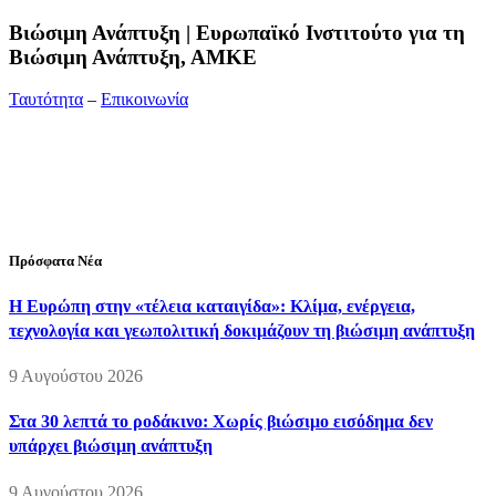
Bιώσιμη Ανάπτυξη | Ευρωπαϊκό Ινστιτούτο για τη
Βιώσιμη Ανάπτυξη, ΑΜΚΕ
Ταυτότητα
–
Επικοινωνία
Διεύθυνση:
19ης Μαΐου 52, Τ.Θ. 60256, Θέρμη, 57001
Θεσσαλονίκη
Τηλέφωνο:
2310210777
Fax:
2310210417
E-mail:
info@viosimi.gr
Πρόσφατα Νέα
Η Ευρώπη στην «τέλεια καταιγίδα»: Κλίμα, ενέργεια,
τεχνολογία και γεωπολιτική δοκιμάζουν τη βιώσιμη ανάπτυξη
9 Αυγούστου 2026
Στα 30 λεπτά το ροδάκινο: Χωρίς βιώσιμο εισόδημα δεν
υπάρχει βιώσιμη ανάπτυξη
9 Αυγούστου 2026