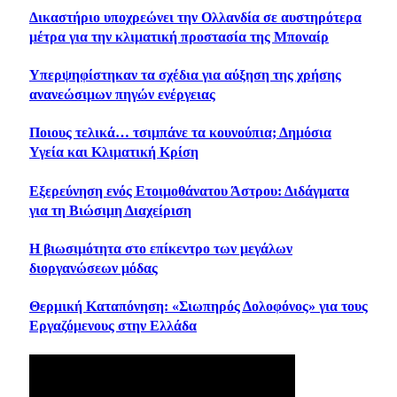
Δικαστήριο υποχρεώνει την Ολλανδία σε αυστηρότερα
μέτρα για την κλιματική προστασία της Μποναίρ
Υπερψηφίστηκαν τα σχέδια για αύξηση της χρήσης
ανανεώσιμων πηγών ενέργειας
Ποιους τελικά… τσιμπάνε τα κουνούπια; Δημόσια
Υγεία και Κλιματική Κρίση
Εξερεύνηση ενός Ετοιμοθάνατου Άστρου: Διδάγματα
για τη Βιώσιμη Διαχείριση
Η βιωσιμότητα στο επίκεντρο των μεγάλων
διοργανώσεων μόδας
Θερμική Καταπόνηση: «Σιωπηρός Δολοφόνος» για τους
Εργαζόμενους στην Ελλάδα