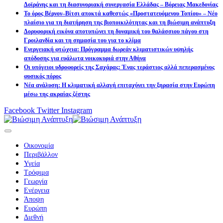
Δοϊράνης και τη διασυνοριακή συνεργασία Ελλάδας – Βόρειας Μακεδονίας
Το όρος Βέρνον–Βίτσι αποκτά καθεστώς «Προστατευόμενου Τοπίου» – Νέο
πλαίσιο για τη διατήρηση της βιοποικιλότητας και τη βιώσιμη ανάπτυξη
Δορυφορική εικόνα αποτυπώνει τη δυναμική του θαλάσσιου πάγου στη
Γροιλανδία και τη σημασία του για το κλίμα
Ενεργειακή φτώχεια: Πρόγραμμα δωρεάν κλιματιστικών υψηλής
απόδοσης για ευάλωτα νοικοκυριά στην Αθήνα
Οι υπόγειοι υδροφορείς της Σαχάρας: Ένας τεράστιος αλλά πεπερασμένος
φυσικός πόρος
Νέα ανάλυση: Η κλιματική αλλαγή επιταχύνει την ξηρασία στην Ευρώπη
μέσω της ακραίας ζέστης
Facebook
Twitter
Instagram
Οικονομία
Περιβάλλον
Υγεία
Τρόφιμα
Γεωργία
Ενέργεια
Άποψη
Ευρώπη
Διεθνή