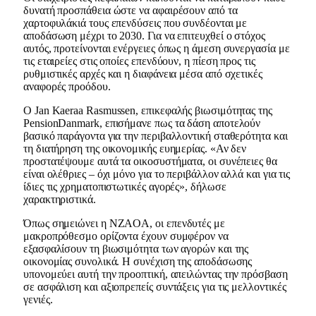
δυνατή προσπάθεια ώστε να αφαιρέσουν από τα
χαρτοφυλάκιά τους επενδύσεις που συνδέονται με
αποδάσωση μέχρι το 2030. Για να επιτευχθεί ο στόχος
αυτός, προτείνονται ενέργειες όπως η άμεση συνεργασία με
τις εταιρείες στις οποίες επενδύουν, η πίεση προς τις
ρυθμιστικές αρχές και η διαφάνεια μέσα από σχετικές
αναφορές προόδου.
Ο Jan Kaeraa Rasmussen, επικεφαλής βιωσιμότητας της
PensionDanmark, επισήμανε πως τα δάση αποτελούν
βασικό παράγοντα για την περιβαλλοντική σταθερότητα και
τη διατήρηση της οικονομικής ευημερίας. «Αν δεν
προστατέψουμε αυτά τα οικοσυστήματα, οι συνέπειες θα
είναι ολέθριες – όχι μόνο για το περιβάλλον αλλά και για τις
ίδιες τις χρηματοπιστωτικές αγορές», δήλωσε
χαρακτηριστικά.
Όπως σημειώνει η NZAOA, οι επενδυτές με
μακροπρόθεσμο ορίζοντα έχουν συμφέρον να
εξασφαλίσουν τη βιωσιμότητα των αγορών και της
οικονομίας συνολικά. Η συνέχιση της αποδάσωσης
υπονομεύει αυτή την προοπτική, απειλώντας την πρόσβαση
σε ασφάλιση και αξιοπρεπείς συντάξεις για τις μελλοντικές
γενιές.