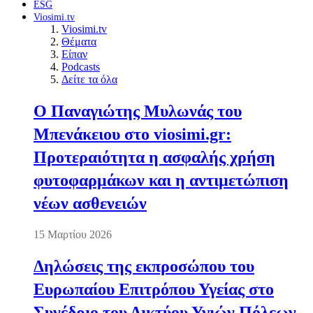
ESG
Viosimi.tv
Viosimi.tv
Θέματα
Είπαν
Podcasts
Δείτε τα όλα
Ο Παναγιώτης Μυλωνάς του
Μπενάκειου στο viosimi.gr:
Προτεραιότητα η ασφαλής χρήση
φυτοφαρμάκων και η αντιμετώπιση
νέων ασθενειών
15 Μαρτίου 2026
Δηλώσεις της εκπροσώπου του
Ευρωπαίου Επιτρόπου Υγείας στο
Συνέδριο του Δικτύου Υγιών Πόλεων