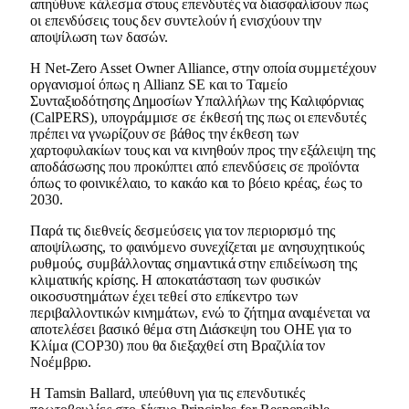
απηύθυνε κάλεσμα στους επενδυτές να διασφαλίσουν πως
οι επενδύσεις τους δεν συντελούν ή ενισχύουν την
αποψίλωση των δασών.
Η Net-Zero Asset Owner Alliance, στην οποία συμμετέχουν
οργανισμοί όπως η Allianz SE και το Ταμείο
Συνταξιοδότησης Δημοσίων Υπαλλήλων της Καλιφόρνιας
(CalPERS), υπογράμμισε σε έκθεσή της πως οι επενδυτές
πρέπει να γνωρίζουν σε βάθος την έκθεση των
χαρτοφυλακίων τους και να κινηθούν προς την εξάλειψη της
αποδάσωσης που προκύπτει από επενδύσεις σε προϊόντα
όπως το φοινικέλαιο, το κακάο και το βόειο κρέας, έως το
2030.
Παρά τις διεθνείς δεσμεύσεις για τον περιορισμό της
αποψίλωσης, το φαινόμενο συνεχίζεται με ανησυχητικούς
ρυθμούς, συμβάλλοντας σημαντικά στην επιδείνωση της
κλιματικής κρίσης. Η αποκατάσταση των φυσικών
οικοσυστημάτων έχει τεθεί στο επίκεντρο των
περιβαλλοντικών κινημάτων, ενώ το ζήτημα αναμένεται να
αποτελέσει βασικό θέμα στη Διάσκεψη του ΟΗΕ για το
Κλίμα (COP30) που θα διεξαχθεί στη Βραζιλία τον
Νοέμβριο.
Η Tamsin Ballard, υπεύθυνη για τις επενδυτικές