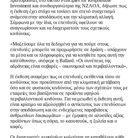
πρωτοβουλίες στο δίκτυο Principles for Responsible
Investment και συνδιοργανώτρια της NZAOA, δήλωσε πως
η έκθεση έχει στόχο να τονίσει τον στενό συσχετισμό
ανάμεσα στην αποδάσωση και την κλιματική αλλαγή.
Σύμφωνα με την ίδια, οι επενδυτές οφείλουν να
αναγνωρίσουν και να διαχειριστούν τους σχετικούς
κινδύνους.
«Μαζεύουμε όλα τα δεδομένα για να πούμε στους
επενδυτές: μπορείτε να προχωρήσετε σε δράση – υπάρχουν
τα μέσα και οι πληροφορίες για να κινηθείτε προς αυτή την
κατεύθυνση», ανέφερε η Ballard. «Οι συνέπειες της
αδράνειας είναι σοβαρές – οικονομικά και περιβαλλοντικά».
Η έκθεση αναφέρει πως οι επενδυτές εκτίθενται τόσο σε
κινδύνους που προκύπτουν από την κλιματική μετάβαση
όσο και σε φυσικούς κινδύνους, μέσω των σχέσεών τους με
εταιρείες που βασίζονται σε προϊόντα υψηλού
περιβαλλοντικού κινδύνου. Για να μειωθεί η έκθεση αυτή,
είναι κρίσιμο να αξιολογηθεί ο αντίκτυπος των επενδύσεων
στην αποδάσωση και σε ενδεχόμενες παραβιάσεις
ανθρωπίνων δικαιωμάτων – με έμφαση σε αλυσίδες αξίας
προϊόντων όπως η σόγια, το καουτσούκ, η ξυλεία και ο
καφές.
Οι διαχειριστές κεφαλαίων καλούνται να καταβάλουν κάθε