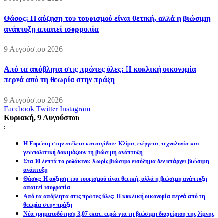
Θάσος: Η αύξηση του τουρισμού είναι θετική, αλλά η βιώσιμη
ανάπτυξη απαιτεί ισορροπία
9 Αυγούστου 2026
Από τα απόβλητα στις πρώτες ύλες: Η κυκλική οικονομία
περνά από τη θεωρία στην πράξη
9 Αυγούστου 2026
Facebook
Twitter
Instagram
Κυριακή, 9 Αυγούστου
:
Η Ευρώπη στην «τέλεια καταιγίδα»: Κλίμα, ενέργεια, τεχνολογία και
γεωπολιτική δοκιμάζουν τη βιώσιμη ανάπτυξη
Στα 30 λεπτά το ροδάκινο: Χωρίς βιώσιμο εισόδημα δεν υπάρχει βιώσιμη
ανάπτυξη
Θάσος: Η αύξηση του τουρισμού είναι θετική, αλλά η βιώσιμη ανάπτυξη
απαιτεί ισορροπία
Από τα απόβλητα στις πρώτες ύλες: Η κυκλική οικονομία περνά από τη
θεωρία στην πράξη
Νέα χρηματοδότηση 3,07 εκατ. ευρώ για τη βιώσιμη διαχείριση της λίμνης