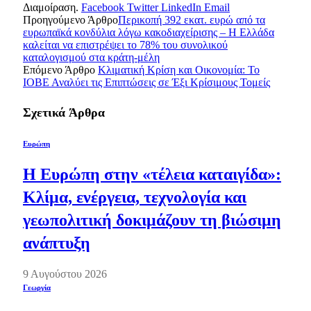
Διαμοίραση.
Facebook
Twitter
LinkedIn
Email
Προηγούμενο Άρθρο
Περικοπή 392 εκατ. ευρώ από τα
ευρωπαϊκά κονδύλια λόγω κακοδιαχείρισης – Η Ελλάδα
καλείται να επιστρέψει το 78% του συνολικού
καταλογισμού στα κράτη-μέλη
Επόμενο Άρθρο
Κλιματική Κρίση και Οικονομία: Το
ΙΟΒΕ Αναλύει τις Επιπτώσεις σε Έξι Κρίσιμους Τομείς
Σχετικά
Άρθρα
Ευρώπη
Η Ευρώπη στην «τέλεια καταιγίδα»:
Κλίμα, ενέργεια, τεχνολογία και
γεωπολιτική δοκιμάζουν τη βιώσιμη
ανάπτυξη
9 Αυγούστου 2026
Γεωργία