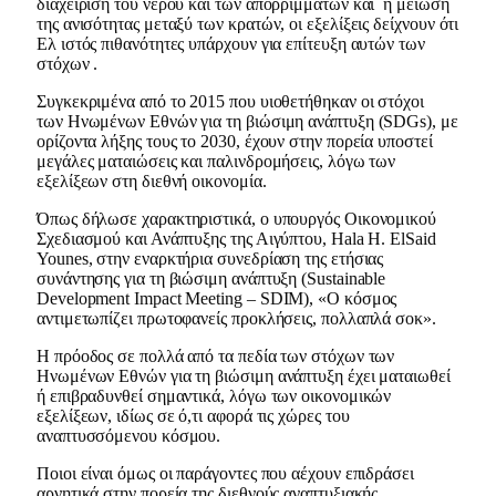
διαχείριση του νερού και των απορριμμάτων και η μείωση
της ανισότητας μεταξύ των κρατών, οι εξελίξεις δείχνουν ότι
Ελ ιστός πιθανότητες υπάρχουν για επίτευξη αυτών των
στόχων .
Συγκεκριμένα από το 2015 που υιοθετήθηκαν οι στόχοι
των Ηνωμένων Εθνών για τη βιώσιμη ανάπτυξη (SDGs), με
ορίζοντα λήξης τους το 2030, έχουν στην πορεία υποστεί
μεγάλες ματαιώσεις και παλινδρομήσεις, λόγω των
εξελίξεων στη διεθνή οικονομία.
Όπως δήλωσε χαρακτηριστικά, ο υπουργός Οικονομικού
Σχεδιασμού και Ανάπτυξης της Αιγύπτου, Hala H. ElSaid
Younes, στην εναρκτήρια συνεδρίαση της ετήσιας
συνάντησης για τη βιώσιμη ανάπτυξη (Sustainable
Development Impact Meeting – SDIM), «Ο κόσμος
αντιμετωπίζει πρωτοφανείς προκλήσεις, πολλαπλά σοκ».
Η πρόοδος σε πολλά από τα πεδία των στόχων των
Ηνωμένων Εθνών για τη βιώσιμη ανάπτυξη έχει ματαιωθεί
ή επιβραδυνθεί σημαντικά, λόγω των οικονομικών
εξελίξεων, ιδίως σε ό,τι αφορά τις χώρες του
αναπτυσσόμενου κόσμου.
Ποιοι είναι όμως οι παράγοντες που αέχουν επιδράσει
αρνητικά στην πορεία της διεθνούς αναπτυξιακής