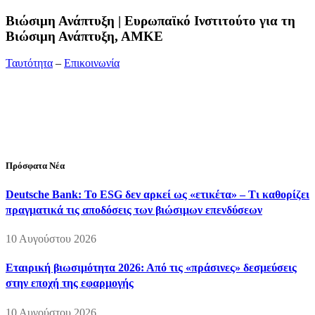
Bιώσιμη Ανάπτυξη | Ευρωπαϊκό Ινστιτούτο για τη
Βιώσιμη Ανάπτυξη, ΑΜΚΕ
Ταυτότητα
–
Επικοινωνία
Διεύθυνση:
19ης Μαΐου 52, Τ.Θ. 60256, Θέρμη, 57001
Θεσσαλονίκη
Τηλέφωνο:
2310210777
Fax:
2310210417
E-mail:
info@viosimi.gr
Πρόσφατα Νέα
Deutsche Bank: Το ESG δεν αρκεί ως «ετικέτα» – Τι καθορίζει
πραγματικά τις αποδόσεις των βιώσιμων επενδύσεων
10 Αυγούστου 2026
Εταιρική βιωσιμότητα 2026: Από τις «πράσινες» δεσμεύσεις
στην εποχή της εφαρμογής
10 Αυγούστου 2026