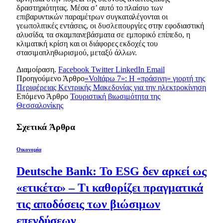
δραστηριότητας. Μέσα σ’ αυτό το πλαίσιο των
επιβαρυντικών παραμέτρων συγκαταλέγονται οι
γεωπολιτικές εντάσεις, οι δυσλειτουργίες στην εφοδιαστική
αλυσίδα, τα σκαμπανεβάσματα σε εμπορικό επίπεδο, η
κλιματική κρίση και οι διάφορες εκδοχές του
στασιμοπληθωρισμού, μεταξύ άλλων.
Διαμοίραση.
Facebook
Twitter
LinkedIn
Email
Προηγούμενο Άρθρο
«Voltάρω 7»: Η «πράσινη» γιορτή της
Περιφέρειας Κεντρικής Μακεδονίας για την ηλεκτροκίνηση
Επόμενο Άρθρο
Τουριστική βιωσιμότητα της
Θεσσαλονίκης
Σχετικά
Άρθρα
Οικονομία
Deutsche Bank: Το ESG δεν αρκεί ως
«ετικέτα» – Τι καθορίζει πραγματικά
τις αποδόσεις των βιώσιμων
επενδύσεων