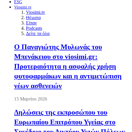
ESG
Viosimi.tv
Viosimi.tv
Θέματα
Είπαν
Podcasts
Δείτε τα όλα
Ο Παναγιώτης Μυλωνάς του
Μπενάκειου στο viosimi.gr:
Προτεραιότητα η ασφαλής χρήση
φυτοφαρμάκων και η αντιμετώπιση
νέων ασθενειών
15 Μαρτίου 2026
Δηλώσεις της εκπροσώπου του
Ευρωπαίου Επιτρόπου Υγείας στο
Συνέδριο του Δικτύου Υγιών Πόλεων