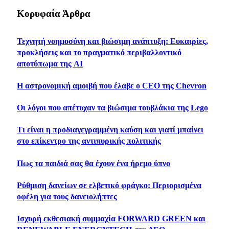
Κορυφαία Άρθρα
Τεχνητή νοημοσύνη και βιώσιμη ανάπτυξη: Ευκαιρίες,
προκλήσεις και το πραγματικό περιβαλλοντικό
αποτύπωμα της AI
Η αστρονομική αμοιβή που έλαβε ο CEO της Chevron
Οι λόγοι που απέτυχαν τα βιώσιμα τουβλάκια της Lego
Τι είναι η προδιαγεγραμμένη καύση και γιατί μπαίνει
στο επίκεντρο της αντιπυρικής πολιτικής
Πως τα παιδιά σας θα έχουν ένα ήρεμο ύπνο
Ρύθμιση δανείων σε ελβετικό φράγκο: Περιορισμένα
οφέλη για τους δανειολήπτες
Iσχυρή εκθεσιακή συμμαχία FORWARD GREEN και