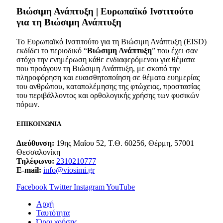
Bιώσιμη Ανάπτυξη | Ευρωπαϊκό Ινστιτούτο
για τη Βιώσιμη Ανάπτυξη
Το Ευρωπαϊκό Ινστιτούτο για τη Βιώσιμη Ανάπτυξη (EISD)
εκδίδει το περιοδικό “
Βιώσιμη Ανάπτυξη
” που έχει σαν
στόχο την ενημέρωση κάθε ενδιαφερόμενου για θέματα
που προάγουν τη Βιώσιμη Ανάπτυξη, με σκοπό την
πληροφόρηση και ευαισθητοποίηση σε θέματα ευημερίας
του ανθρώπου, καταπολέμησης της φτώχειας, προστασίας
του περιβάλλοντος και ορθολογικής χρήσης των φυσικών
πόρων.
ΕΠΙΚΟΙΝΩΝΙΑ
Διεύθυνση:
19ης Μαΐου 52, Τ.Θ. 60256, Θέρμη, 57001
Θεσσαλονίκη
Τηλέφωνο:
2310210777
E-mail:
info@viosimi.gr
Facebook
Twitter
Instagram
YouTube
Aρχή
Ταυτότητα
Όροι χρήσης