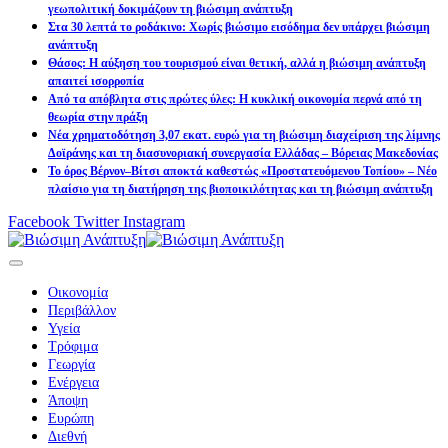
γεωπολιτική δοκιμάζουν τη βιώσιμη ανάπτυξη
Στα 30 λεπτά το ροδάκινο: Χωρίς βιώσιμο εισόδημα δεν υπάρχει βιώσιμη
ανάπτυξη
Θάσος: Η αύξηση του τουρισμού είναι θετική, αλλά η βιώσιμη ανάπτυξη
απαιτεί ισορροπία
Από τα απόβλητα στις πρώτες ύλες: Η κυκλική οικονομία περνά από τη
θεωρία στην πράξη
Νέα χρηματοδότηση 3,07 εκατ. ευρώ για τη βιώσιμη διαχείριση της λίμνης
Δοϊράνης και τη διασυνοριακή συνεργασία Ελλάδας – Βόρειας Μακεδονίας
Το όρος Βέρνον–Βίτσι αποκτά καθεστώς «Προστατευόμενου Τοπίου» – Νέο
πλαίσιο για τη διατήρηση της βιοποικιλότητας και τη βιώσιμη ανάπτυξη
Facebook
Twitter
Instagram
Οικονομία
Περιβάλλον
Υγεία
Τρόφιμα
Γεωργία
Ενέργεια
Άποψη
Ευρώπη
Διεθνή