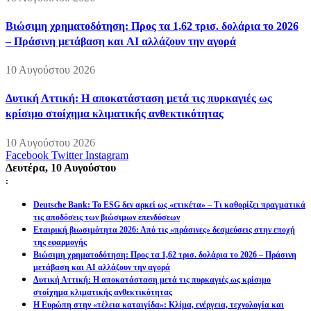
Βιώσιμη χρηματοδότηση: Προς τα 1,62 τρισ. δολάρια το 2026
– Πράσινη μετάβαση και AI αλλάζουν την αγορά
10 Αυγούστου 2026
Δυτική Αττική: Η αποκατάσταση μετά τις πυρκαγιές ως
κρίσιμο στοίχημα κλιματικής ανθεκτικότητας
10 Αυγούστου 2026
Facebook
Twitter
Instagram
Δευτέρα, 10 Αυγούστου
:
Deutsche Bank: Το ESG δεν αρκεί ως «ετικέτα» – Τι καθορίζει πραγματικά
τις αποδόσεις των βιώσιμων επενδύσεων
Εταιρική βιωσιμότητα 2026: Από τις «πράσινες» δεσμεύσεις στην εποχή
της εφαρμογής
Βιώσιμη χρηματοδότηση: Προς τα 1,62 τρισ. δολάρια το 2026 – Πράσινη
μετάβαση και AI αλλάζουν την αγορά
Δυτική Αττική: Η αποκατάσταση μετά τις πυρκαγιές ως κρίσιμο
στοίχημα κλιματικής ανθεκτικότητας
Η Ευρώπη στην «τέλεια καταιγίδα»: Κλίμα, ενέργεια, τεχνολογία και