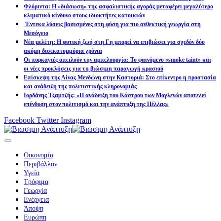
Φλόριντα: Η «διάσωση» της ασφαλιστικής αγοράς μεταφέρει μεγαλύτερο
κλιματικό κίνδυνο στους ιδιοκτήτες κατοικιών
Έντεκα λύσεις βασισμένες στη φύση για πιο ανθεκτική γεωργία στη
Μεσόγειο
Νέα μελέτη: Η φυτική ζωή στη Γη μπορεί να επιβιώσει για σχεδόν δύο
ακόμη δισεκατομμύρια χρόνια
Οι πυρκαγιές απειλούν την αμπελουργία: Το φαινόμενο «smoke taint» και
οι νέες προκλήσεις για τη βιώσιμη παραγωγή κρασιού
Επίσκεψη της Λίνας Μενδώνη στην Καστοριά: Στο επίκεντρο η προστασία
και ανάδειξη της πολιτιστικής κληρονομιάς
Ιορδάνης Τζαμτζής: «Η ανάδειξη του Κάστρου των Μογλενών αποτελεί
επένδυση στον πολιτισμό και την ανάπτυξη της Πέλλας»
Facebook
Twitter
Instagram
Οικονομία
Περιβάλλον
Υγεία
Τρόφιμα
Γεωργία
Ενέργεια
Άποψη
Ευρώπη