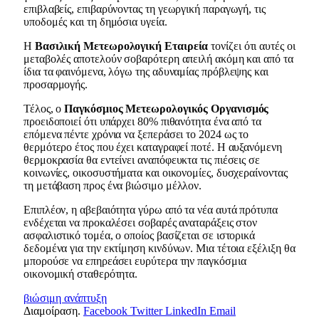
επιβλαβείς, επιβαρύνοντας τη γεωργική παραγωγή, τις
υποδομές και τη δημόσια υγεία.
Η
Βασιλική Μετεωρολογική Εταιρεία
τονίζει ότι αυτές οι
μεταβολές αποτελούν σοβαρότερη απειλή ακόμη και από τα
ίδια τα φαινόμενα, λόγω της αδυναμίας πρόβλεψης και
προσαρμογής.
Τέλος, ο
Παγκόσμιος Μετεωρολογικός Οργανισμός
προειδοποιεί ότι υπάρχει 80% πιθανότητα ένα από τα
επόμενα πέντε χρόνια να ξεπεράσει το 2024 ως το
θερμότερο έτος που έχει καταγραφεί ποτέ. Η αυξανόμενη
θερμοκρασία θα εντείνει αναπόφευκτα τις πιέσεις σε
κοινωνίες, οικοσυστήματα και οικονομίες, δυσχεραίνοντας
τη μετάβαση προς ένα βιώσιμο μέλλον.
Επιπλέον, η αβεβαιότητα γύρω από τα νέα αυτά πρότυπα
ενδέχεται να προκαλέσει σοβαρές αναταράξεις στον
ασφαλιστικό τομέα, ο οποίος βασίζεται σε ιστορικά
δεδομένα για την εκτίμηση κινδύνων. Μια τέτοια εξέλιξη θα
μπορούσε να επηρεάσει ευρύτερα την παγκόσμια
οικονομική σταθερότητα.
βιώσιμη ανάπτυξη
Διαμοίραση.
Facebook
Twitter
LinkedIn
Email