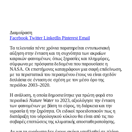
Διαμοίραση
Facebook
Twitter
LinkedIn
Pinterest
Email
Τα τελευταία πέντε χρόνια παρατηρείται εντυπωσιακή
αύξηση στην ένταση και τη συχνότητα των ακραίων
καιρικών φαινομένων, όπως ξηρασίες και πλημμύρες,
σύμφωνα με πρόσφατα δεδομένα που παρουσίασε η
NASA. Οι επιστήμονες καταγράφουν μια σαφή επιδείνωση,
με τα περιστατικά του περασμένου έτους να είναι σχεδόν
διπλάσια σε ένταση σε σχέση με τον μέσο όρο της
περιόδου 2003–2020.
Η ανάλυση, η οποία δημοσιεύτηκε για πρώτη φορά στο
περιοδικό
Nature Water
το 2023, αξιολόγησε την ένταση
των φαινομένων με βάση το εύρος, τη διάρκεια και την
υγρασία ή την ξηρότητα. Οι ειδικοί προειδοποιούν πως η
διατάραξη του υδρολογικού κύκλου θα είναι από τις πιο
σοβαρές επιπτώσεις της κλιματικής αποσταθεροποίησης.
Αν και τα ευρήματα δεν έχουν ακόμη υποβληθεί σε πλήρη