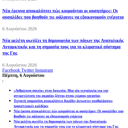
Νέα έρευνα αποκαλύπτει πώς κοιμούνται οι φυσητήρες: Οι
φυσαλίδες που βοηθούν τις φάλαινες να εξοικονομούν ενέργεια
6 Αυγούστου 2026
Νέα μελέτη φωτίζει τη δημιουργία των πάγων της Ανατολικής
Ανταρκτικής και τη σημασία τους για το κλιματικό σύστημα
της Γης
6 Αυγούστου 2026
Facebook
Twitter
Instagram
Πέμπτη, 6 Αυγούστου
:
«Ανθρώπινο ψυγείο» στην Ιαπωνία: Μια νέα τεχνολογία για την
αντιμετώπιση της ακραίας ζέστης στους χώρους εργασίας
Τεχνητή νοημοσύνη αποκαλύπτει δεκάδες άγνωστες υποθαλάσσιες
ηφαιστειακές καλδέρες
Νέα έρευνα αποκαλύπτει πώς κοιμούνται οι φυσητήρες: Οι φυσαλίδες που
βοηθούν τις φάλαινες να εξοικονομούν ενέργεια
Νέα μελέτη φωτίζει τη δημιουργία των πάγων της Ανατολικής
Ανταρκτικής και τη σημασία τους για το κλιματικό σύστημα της Γης