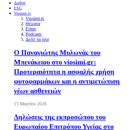
Διεθνή
ESG
Viosimi.tv
Viosimi.tv
Θέματα
Είπαν
Podcasts
Δείτε τα όλα
Ο Παναγιώτης Μυλωνάς του
Μπενάκειου στο viosimi.gr:
Προτεραιότητα η ασφαλής χρήση
φυτοφαρμάκων και η αντιμετώπιση
νέων ασθενειών
15 Μαρτίου 2026
Δηλώσεις της εκπροσώπου του
Ευρωπαίου Επιτρόπου Υγείας στο