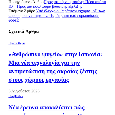
Προηγούμενο Άρθρο
Πραγματική νοημοσύνη: Πέρα από το
IQ – Προς μια κουλτούρα βιώσιμης εξέλιξης
Επόμενο Άρθρο
Υπό έλεγχο οι “πράσινοι ισχυρισμοί” των
αεροπορικών εταιρειών: Παρέμβαση από ευρωπαϊκούς
φορείς
Σχετικά
Άρθρα
Πρώτο Θέμα
«Ανθρώπινο ψυγείο» στην Ιαπωνία:
Μια νέα τεχνολογία για την
αντιμετώπιση της ακραίας ζέστης
στους χώρους εργασίας
6 Αυγούστου 2026
Περιβάλλον
Νέα έρευνα αποκαλύπτει πώς