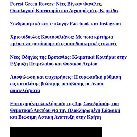
Forest Green Rovers: Νέες Βίγκαν Φανέλες,
Οικολογική Καινοτομία και Διχασμός στις Κερκίδες
Συνδρομητικά κατ επιλογήν Facebook και Instagram
Χριστόδουλος Κουτσουλιάνος: Με ποια κριτήρια
πρέπει να ψηφίσουμε στις αυτοδιοικητικές εκλογές
Νέες Οδηγίες της Βρετανίας: Κλιματικά Κριτήρια στην
Εξόρυξη Πετρελαίου και Φυσικού Αερίου
Αποψίλωση και επιχειρήσεις: Η ευρωπαϊκή ρύθμιση
ως καταλύτης βιώσιμης μετάβασης με άνισα
αποτελέσματα
Επιτυχημένη ολοκλήρωση της 3ης Συνεδρίασης του
Θεματικού Δικτύου για την Ολοκληρωμένη Εδαφική
και Βιώσιμη Αστική Ανάπτυξη στην Κρήτη