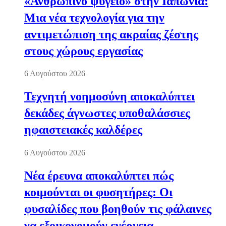
«Ανθρώπινο ψυγείο» στην Ιαπωνία:
Μια νέα τεχνολογία για την
αντιμετώπιση της ακραίας ζέστης
στους χώρους εργασίας
6 Αυγούστου 2026
Τεχνητή νοημοσύνη αποκαλύπτει
δεκάδες άγνωστες υποθαλάσσιες
ηφαιστειακές καλδέρες
6 Αυγούστου 2026
Νέα έρευνα αποκαλύπτει πώς
κοιμούνται οι φυσητήρες: Οι
φυσαλίδες που βοηθούν τις φάλαινες
να εξοικονομούν ενέργεια