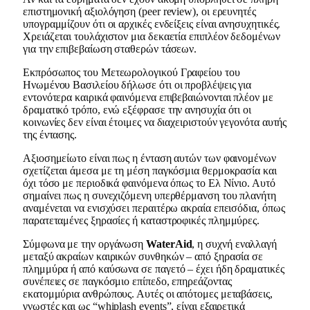
επιστημονική αξιολόγηση (peer review), οι ερευνητές
υπογραμμίζουν ότι οι αρχικές ενδείξεις είναι ανησυχητικές.
Χρειάζεται τουλάχιστον μια δεκαετία επιπλέον δεδομένων
για την επιβεβαίωση σταθερών τάσεων.
Εκπρόσωπος του Μετεωρολογικού Γραφείου του
Ηνωμένου Βασιλείου δήλωσε ότι οι προβλέψεις για
εντονότερα καιρικά φαινόμενα επιβεβαιώνονται πλέον με
δραματικό τρόπο, ενώ εξέφρασε την ανησυχία ότι οι
κοινωνίες δεν είναι έτοιμες να διαχειριστούν γεγονότα αυτής
της έντασης.
Αξιοσημείωτο είναι πως η ένταση αυτών των φαινομένων
σχετίζεται άμεσα με τη μέση παγκόσμια θερμοκρασία και
όχι τόσο με περιοδικά φαινόμενα όπως το Ελ Νίνιο. Αυτό
σημαίνει πως η συνεχιζόμενη υπερθέρμανση του πλανήτη
αναμένεται να ενισχύσει περαιτέρω ακραία επεισόδια, όπως
παρατεταμένες ξηρασίες ή καταστροφικές πλημμύρες.
Σύμφωνα με την οργάνωση
WaterAid
, η συχνή εναλλαγή
μεταξύ ακραίων καιρικών συνθηκών – από ξηρασία σε
πλημμύρα ή από καύσωνα σε παγετό – έχει ήδη δραματικές
συνέπειες σε παγκόσμιο επίπεδο, επηρεάζοντας
εκατομμύρια ανθρώπους. Αυτές οι απότομες μεταβάσεις,
γνωστές και ως “whiplash events”, είναι εξαιρετικά