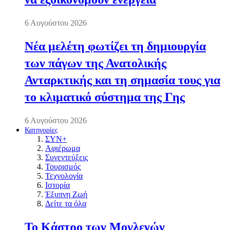
6 Αυγούστου 2026
Νέα μελέτη φωτίζει τη δημιουργία
των πάγων της Ανατολικής
Ανταρκτικής και τη σημασία τους για
το κλιματικό σύστημα της Γης
6 Αυγούστου 2026
Κατηγορίες
ΣΥΝ+
Αφιέρωμα
Συνεντεύξεις
Τουρισμός
Τεχνολογία
Ιστορία
Έξυπνη Ζωή
Δείτε τα όλα
Το Κάστρο των Μογλενών