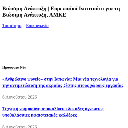
Bιώσιμη Ανάπτυξη | Ευρωπαϊκό Ινστιτούτο για τη
Βιώσιμη Ανάπτυξη, ΑΜΚΕ
Ταυτότητα
–
Επικοινωνία
Διεύθυνση:
19ης Μαΐου 52, Τ.Θ. 60256, Θέρμη, 57001
Θεσσαλονίκη
Τηλέφωνο:
2310210777
Fax:
2310210417
E-mail:
info@viosimi.gr
Πρόσφατα Νέα
«Ανθρώπινο ψυγείο» στην Ιαπωνία: Μια νέα τεχνολογία για
την αντιμετώπιση της ακραίας ζέστης στους χώρους εργασίας
6 Αυγούστου 2026
Τεχνητή νοημοσύνη αποκαλύπτει δεκάδες άγνωστες
υποθαλάσσιες ηφαιστειακές καλδέρες
6 Αυγούστου 2026