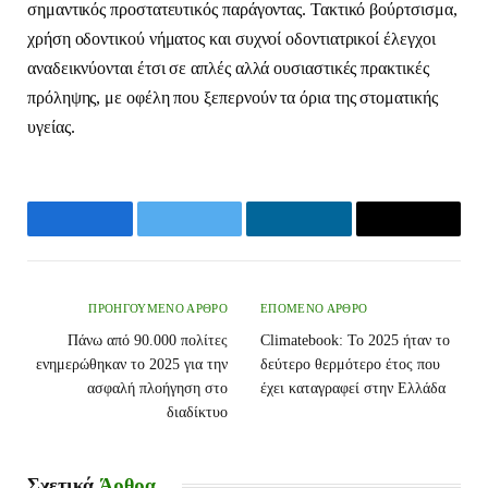
σημαντικός προστατευτικός παράγοντας. Τακτικό βούρτσισμα,
χρήση οδοντικού νήματος και συχνοί οδοντιατρικοί έλεγχοι
αναδεικνύονται έτσι σε απλές αλλά ουσιαστικές πρακτικές
πρόληψης, με οφέλη που ξεπερνούν τα όρια της στοματικής
υγείας.
Facebook
Twitter
LinkedIn
Email
ΠΡΟΗΓΟΎΜΕΝΟ ΆΡΘΡΟ
ΕΠΌΜΕΝΟ ΆΡΘΡΟ
Πάνω από 90.000 πολίτες
Climatebook: Το 2025 ήταν το
ενημερώθηκαν το 2025 για την
δεύτερο θερμότερο έτος που
ασφαλή πλοήγηση στο
έχει καταγραφεί στην Ελλάδα
διαδίκτυο
Σχετικά
Άρθρα