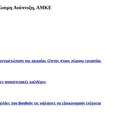
Βιώσιμη Ανάπτυξη, ΑΜΚΕ
κη
 αντιμετώπιση της ακραίας ζέστης στους χώρους εργασίας
ες ηφαιστειακές καλδέρες
ίδες που βοηθούν τις φάλαινες να εξοικονομούν ενέργεια