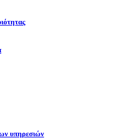
οιότητας
α
των υπηρεσιών