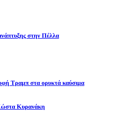
ανάπτυξης στην Πέλλα
ροφή Τραμπ στα ορυκτά καύσιμα
 Κώστα Κυρανάκη