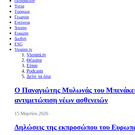
Περιβάλλον
Υγεία
Τρόφιμα
Γεωργία
Ενέργεια
Άποψη
Ευρώπη
Διεθνή
ESG
Viosimi.tv
Viosimi.tv
Θέματα
Είπαν
Podcasts
Δείτε τα όλα
Ο Παναγιώτης Μυλωνάς του Μπενάκειο
αντιμετώπιση νέων ασθενειών
15 Μαρτίου 2026
Δηλώσεις της εκπροσώπου του Ευρωπαί