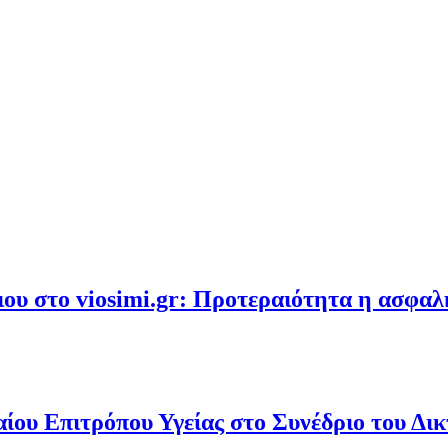
υ στο viosimi.gr: Προτεραιότητα η ασφα
ου Επιτρόπου Υγείας στο Συνέδριο του Δι