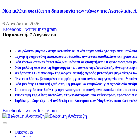
Νέα μελέτη φωτίζει τη δημιουργία των πάγων της Ανατολικής Α
6 Αυγούστου 2026
Facebook
Twitter
Instagram
Παρασκευή, 7 Αυγούστου
:
«Ανθρώπινο ψυγείο» στην Ιαπωνία: Μια νέα τεχνολογία για την αντιμετώπι
Τεχνητή νοημοσύνη αποκαλύπτει δεκάδες άγνωστες υποθαλάσσιες ηφαιστει
Νέα έρευνα αποκαλύπτει πώς κοιμούνται οι φυσητήρες: Οι φυσαλίδες που βοη
Νέα μελέτη φωτίζει τη δημιουργία των πάγων της Ανατολικής Ανταρκτικής 
Φλόριντα: Η «διάσωση» της ασφαλιστικής αγοράς μεταφέρει μεγαλύτερο κλι
Έντεκα λύσεις βασισμένες στη φύση για πιο ανθεκτική γεωργία στη Μεσόγ
Νέα μελέτη: Η φυτική ζωή στη Γη μπορεί να επιβιώσει για σχεδόν δύο ακόμ
Οι πυρκαγιές απειλούν την αμπελουργία: Το φαινόμενο «smoke taint» και οι
Επίσκεψη της Λίνας Μενδώνη στην Καστοριά: Στο επίκεντρο η προστασία κα
Ιορδάνης Τζαμτζής: «Η ανάδειξη του Κάστρου των Μογλενών αποτελεί επένδ
Facebook
Twitter
Instagram
Οικονομία