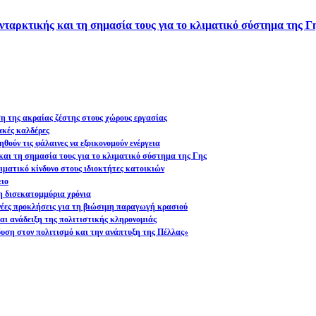
νταρκτικής και τη σημασία τους για το κλιματικό σύστημα της Γ
ση της ακραίας ζέστης στους χώρους εργασίας
ακές καλδέρες
θούν τις φάλαινες να εξοικονομούν ενέργεια
και τη σημασία τους για το κλιματικό σύστημα της Γης
ματικό κίνδυνο στους ιδιοκτήτες κατοικιών
ειο
η δισεκατομμύρια χρόνια
 νέες προκλήσεις για τη βιώσιμη παραγωγή κρασιού
ι ανάδειξη της πολιτιστικής κληρονομιάς
υση στον πολιτισμό και την ανάπτυξη της Πέλλας»