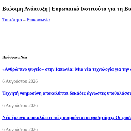
Bιώσιμη Ανάπτυξη | Ευρωπαϊκό Ινστιτούτο για τη 
Ταυτότητα
–
Επικοινωνία
Διεύθυνση:
19ης Μαΐου 52, Τ.Θ. 60256, Θέρμη, 57001 Θεσσαλονί
Τηλέφωνο:
2310210777
Fax:
2310210417
E-mail:
info@viosimi.gr
Πρόσφατα Νέα
«Ανθρώπινο ψυγείο» στην Ιαπωνία: Μια νέα τεχνολογία για την
6 Αυγούστου 2026
Τεχνητή νοημοσύνη αποκαλύπτει δεκάδες άγνωστες υποθαλάσσι
6 Αυγούστου 2026
Νέα έρευνα αποκαλύπτει πώς κοιμούνται οι φυσητήρες: Οι φυσαλ
6 Αυγούστου 2026