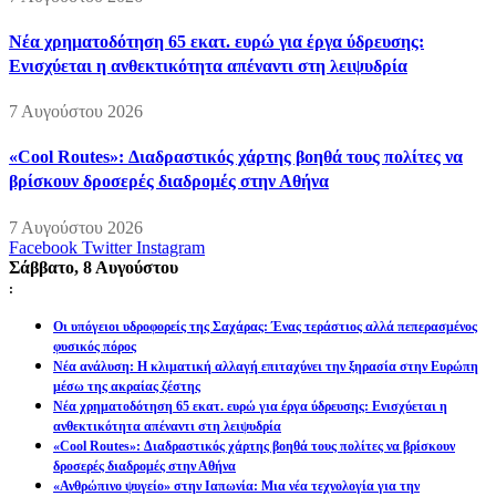
Νέα χρηματοδότηση 65 εκατ. ευρώ για έργα ύδρευσης:
Ενισχύεται η ανθεκτικότητα απέναντι στη λειψυδρία
7 Αυγούστου 2026
«Cool Routes»: Διαδραστικός χάρτης βοηθά τους πολίτες να
βρίσκουν δροσερές διαδρομές στην Αθήνα
7 Αυγούστου 2026
Facebook
Twitter
Instagram
Σάββατο, 8 Αυγούστου
:
Οι υπόγειοι υδροφορείς της Σαχάρας: Ένας τεράστιος αλλά πεπερασμένος
φυσικός πόρος
Νέα ανάλυση: Η κλιματική αλλαγή επιταχύνει την ξηρασία στην Ευρώπη
μέσω της ακραίας ζέστης
Νέα χρηματοδότηση 65 εκατ. ευρώ για έργα ύδρευσης: Ενισχύεται η
ανθεκτικότητα απέναντι στη λειψυδρία
«Cool Routes»: Διαδραστικός χάρτης βοηθά τους πολίτες να βρίσκουν
δροσερές διαδρομές στην Αθήνα
«Ανθρώπινο ψυγείο» στην Ιαπωνία: Μια νέα τεχνολογία για την