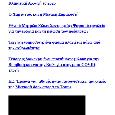
Κλιματική Αλλαγή το 2025
Ο Χαρταετός και η Μεγάλη Σαρακοστή
Εθνικό Μητρώο Ζώων Συντροφιάς: Ψηφιακό εργαλείο
για την ευζωία και τη μείωση των αδέσποτων
Τεχνητή νοημοσύνη: ένα φάσμα πλανιέται πάνω από
την ανθρωπότητα
Τέσσερις διακεκριμένοι επιστήμονες μιλούν για την
Βιοηθική και για την Βιολογία στην μετά COVID
εποχή
ΕΕ: Έρευνα για πιθανές αντιανταγωνιστικές πρακτικές
της Microsoft όσον αφορά το Teams