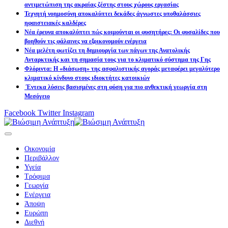
αντιμετώπιση της ακραίας ζέστης στους χώρους εργασίας
Τεχνητή νοημοσύνη αποκαλύπτει δεκάδες άγνωστες υποθαλάσσιες
ηφαιστειακές καλδέρες
Νέα έρευνα αποκαλύπτει πώς κοιμούνται οι φυσητήρες: Οι φυσαλίδες που
βοηθούν τις φάλαινες να εξοικονομούν ενέργεια
Νέα μελέτη φωτίζει τη δημιουργία των πάγων της Ανατολικής
Ανταρκτικής και τη σημασία τους για το κλιματικό σύστημα της Γης
Φλόριντα: Η «διάσωση» της ασφαλιστικής αγοράς μεταφέρει μεγαλύτερο
κλιματικό κίνδυνο στους ιδιοκτήτες κατοικιών
Έντεκα λύσεις βασισμένες στη φύση για πιο ανθεκτική γεωργία στη
Μεσόγειο
Facebook
Twitter
Instagram
Οικονομία
Περιβάλλον
Υγεία
Τρόφιμα
Γεωργία
Ενέργεια
Άποψη
Ευρώπη
Διεθνή