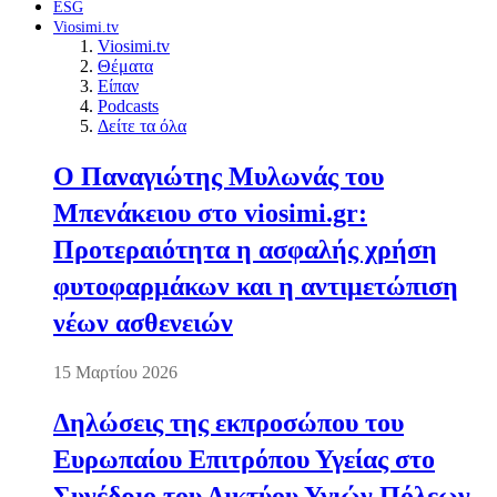
ESG
Viosimi.tv
Viosimi.tv
Θέματα
Είπαν
Podcasts
Δείτε τα όλα
Ο Παναγιώτης Μυλωνάς του
Μπενάκειου στο viosimi.gr:
Προτεραιότητα η ασφαλής χρήση
φυτοφαρμάκων και η αντιμετώπιση
νέων ασθενειών
15 Μαρτίου 2026
Δηλώσεις της εκπροσώπου του
Ευρωπαίου Επιτρόπου Υγείας στο
Συνέδριο του Δικτύου Υγιών Πόλεων