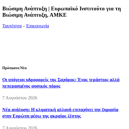
Bιώσιμη Ανάπτυξη | Ευρωπαϊκό Ινστιτούτο για τη
Βιώσιμη Ανάπτυξη, ΑΜΚΕ
Ταυτότητα
–
Επικοινωνία
Διεύθυνση:
19ης Μαΐου 52, Τ.Θ. 60256, Θέρμη, 57001
Θεσσαλονίκη
Τηλέφωνο:
2310210777
Fax:
2310210417
E-mail:
info@viosimi.gr
Πρόσφατα Νέα
Οι υπόγειοι υδροφορείς της Σαχάρας: Ένας τεράστιος αλλά
πεπερασμένος φυσικός πόρος
7 Αυγούστου 2026
Νέα ανάλυση: Η κλιματική αλλαγή επιταχύνει την ξηρασία
στην Ευρώπη μέσω της ακραίας ζέστης
7 Αυγούστου 2026