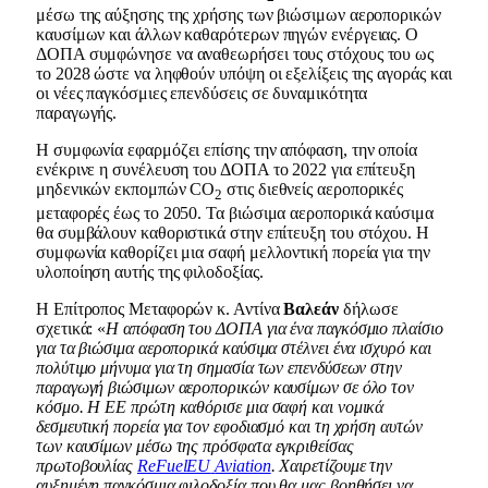
μέσω της αύξησης της χρήσης των βιώσιμων αεροπορικών
καυσίμων και άλλων καθαρότερων πηγών ενέργειας. Ο
ΔΟΠΑ συμφώνησε να αναθεωρήσει τους στόχους του ως
το 2028 ώστε να ληφθούν υπόψη οι εξελίξεις της αγοράς και
οι νέες παγκόσμιες επενδύσεις σε δυναμικότητα
παραγωγής.
Η συμφωνία εφαρμόζει επίσης την απόφαση, την οποία
ενέκρινε η συνέλευση του ΔΟΠΑ το 2022 για επίτευξη
μηδενικών εκπομπών CO
στις διεθνείς αεροπορικές
2
μεταφορές έως το 2050. Τα βιώσιμα αεροπορικά καύσιμα
θα συμβάλουν καθοριστικά στην επίτευξη του στόχου. Η
συμφωνία καθορίζει μια σαφή μελλοντική πορεία για την
υλοποίηση αυτής της φιλοδοξίας.
Η Επίτροπος Μεταφορών κ. Αντίνα
Βαλεάν
δήλωσε
σχετικά: «
Η απόφαση του ΔΟΠΑ για ένα παγκόσμιο πλαίσιο
για τα βιώσιμα αεροπορικά καύσιμα στέλνει ένα ισχυρό και
πολύτιμο μήνυμα για τη σημασία των επενδύσεων στην
παραγωγή βιώσιμων αεροπορικών καυσίμων σε όλο τον
κόσμο. Η ΕΕ πρώτη καθόρισε μια σαφή και νομικά
δεσμευτική πορεία για τον εφοδιασμό και τη χρήση αυτών
των καυσίμων μέσω της πρόσφατα εγκριθείσας
πρωτοβουλίας
ReFuelEU
Aviation
. Χαιρετίζουμε την
αυξημένη παγκόσμια φιλοδοξία που θα μας βοηθήσει να