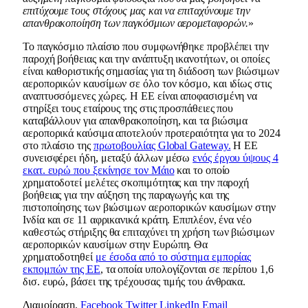
επιτύχουμε τους στόχους μας και να επιταχύνουμε την
απανθρακοποίηση των παγκόσμιων αερομεταφορών.
»
Το παγκόσμιο πλαίσιο που συμφωνήθηκε προβλέπει την
παροχή βοήθειας και την ανάπτυξη ικανοτήτων, οι οποίες
είναι καθοριστικής σημασίας για τη διάδοση των βιώσιμων
αεροπορικών καυσίμων σε όλο τον κόσμο, και ιδίως στις
αναπτυσσόμενες χώρες. Η ΕΕ είναι αποφασισμένη να
στηρίξει τους εταίρους της στις προσπάθειες που
καταβάλλουν για απανθρακοποίηση, και τα βιώσιμα
αεροπορικά καύσιμα αποτελούν προτεραιότητα για το 2024
στο πλαίσιο της
πρωτοβουλίας Global Gateway.
Η ΕΕ
συνεισφέρει ήδη, μεταξύ άλλων μέσω
ενός έργου ύψους 4
εκατ. ευρώ που ξεκίνησε τον Μάιο
και το οποίο
χρηματοδοτεί μελέτες σκοπιμότητας και την παροχή
βοήθειας για την αύξηση της παραγωγής και της
πιστοποίησης των βιώσιμων αεροπορικών καυσίμων στην
Ινδία και σε 11 αφρικανικά κράτη. Επιπλέον, ένα νέο
καθεστώς στήριξης θα επιταχύνει τη χρήση των βιώσιμων
αεροπορικών καυσίμων στην Ευρώπη. Θα
χρηματοδοτηθεί
με έσοδα από το σύστημα εμπορίας
εκπομπών της ΕΕ
, τα οποία υπολογίζονται σε περίπου 1,6
δισ. ευρώ, βάσει της τρέχουσας τιμής του άνθρακα.
Διαμοίραση.
Facebook
Twitter
LinkedIn
Email