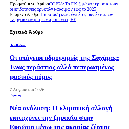
Προηγούμενο Άρθρο
COP28: Το ΕΚ ζητά να τερματιστούν
οι επιδοτήσεις ορυκτών καυσίμων έως το 2025
Επόμενο Άρθρο
Παράταση κατά ένα έτος των έκτακτων
ενεργειακών μέτρων προτείνει η ΕΕ
Σχετικά
Άρθρα
Περιβάλλον
Οι υπόγειοι υδροφορείς της Σαχάρας:
Ένας τεράστιος αλλά πεπερασμένος
φυσικός πόρος
7 Αυγούστου 2026
Ευρώπη
Νέα ανάλυση: Η κλιματική αλλαγή
επιταχύνει την ξηρασία στην
Ευρώπη μέσω της ακραίας ζέστης