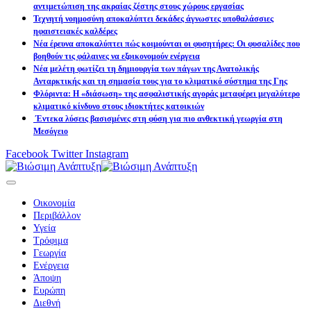
αντιμετώπιση της ακραίας ζέστης στους χώρους εργασίας
Τεχνητή νοημοσύνη αποκαλύπτει δεκάδες άγνωστες υποθαλάσσιες
ηφαιστειακές καλδέρες
Νέα έρευνα αποκαλύπτει πώς κοιμούνται οι φυσητήρες: Οι φυσαλίδες που
βοηθούν τις φάλαινες να εξοικονομούν ενέργεια
Νέα μελέτη φωτίζει τη δημιουργία των πάγων της Ανατολικής
Ανταρκτικής και τη σημασία τους για το κλιματικό σύστημα της Γης
Φλόριντα: Η «διάσωση» της ασφαλιστικής αγοράς μεταφέρει μεγαλύτερο
κλιματικό κίνδυνο στους ιδιοκτήτες κατοικιών
Έντεκα λύσεις βασισμένες στη φύση για πιο ανθεκτική γεωργία στη
Μεσόγειο
Facebook
Twitter
Instagram
Οικονομία
Περιβάλλον
Υγεία
Τρόφιμα
Γεωργία
Ενέργεια
Άποψη
Ευρώπη
Διεθνή