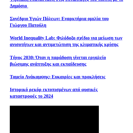
Δημόσιο
Συνέδριο Υγιών Πόλεων: Εναρκτήρια ομιλία του
Γιώργου Πατούλη
World Inequality Lab: Φιλόδοξο σχέδιο για μείωση των
ανισοτήτων και αντιμετώπιση της κλιματικής κρίσης
Τήνος 2030: Όταν η παράδοση γίνεται εργαλείο
βιώσιμης ανάπτυξης και εκπαίδευσης
Ταμείο Ανάκαμψης: Ευκαιρίες και προκλήσεις
Ιστορικό ρεκόρ εκτοπισμένων από φυσικές
καταστροφές το 2024