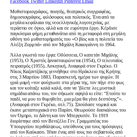
Facebook
Twitter
LinkedIn
Pinterest
Email
Μυθιστοριογράφος, ποιητής, θεατρικός συγγραφέας,
δημοσιογράφος, φιλόσοφος και πολιτικός. Ένα από τα
μεγάλα κεφάλαια της νεοελληνικής λογοτεχνίας, με
τεράστιο σε όγκο, αλλά και σε ευρύτητα έργο. Κέρδισε
παγκόσμια φήμη μεταθανάτια από τη μεταφορά στη μεγάλη
οθόνη τού μυθιστορήματός του «Ο βίος και η πολιτεία του
Αλέξη Ζορμπά» από τον Μιχάλη Κακογιάννη το 1964.
Άλλα γνωστά του έργα: Οδύσσεια, Ο καπετάν Μιχάλης
(1953), Ο Χριστός ξανασταυρώνεται (1954), Ο τελευταίος
πειρασμός (1955), Ασκητική, Αναφορά στον Γκρέκο. Ο
Νίκος Καζαντζάκης γεννήθηκε στο Ηράκλειο της Κρήτης
στις 3 Μαρτίου 1883, Παρασκευή, ημέρα των ψυχών. Η
γριά μαμή «τον φούχτωσε στα χέρια της, τον πήγε στο φως
και τον κοίταξε καλά καλά, σαν να ’βλεπε λες μυστικά
σημάδια απάνω του, τον σήκωσε αψηλά κι είπε: “Ετούτο το
παιδί, να μου το θυμηθείτε, μια μέρα θα γίνει δεσπότης”».
(Αναφορά στον Γκρέκο, σελ.75). Σπούδασε νομικά και
έκανε μεταπτυχιακά στο Παρίσι. Θεωρούσε δασκάλους του
τον Όμηρο, το Δάντη και τον Μπεργκσόν. Το 1919
διορίστηκε από τον Βενιζέλο Γεν. Γραμματέας του
Υπουργείου περιθάλψεως, υπεύθυνος για τους πρόσφυγες
από τον Καύκασο. Ήταν ένας από τους πιο σεβαστούς από