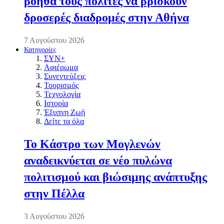
βοηθά τους πολίτες να βρίσκουν
δροσερές διαδρομές στην Αθήνα
7 Αυγούστου 2026
Κατηγορίες
ΣΥΝ+
Αφιέρωμα
Συνεντεύξεις
Τουρισμός
Τεχνολογία
Ιστορία
Έξυπνη Ζωή
Δείτε τα όλα
Το Κάστρο των Μογλενών
αναδεικνύεται σε νέο πυλώνα
πολιτισμού και βιώσιμης ανάπτυξης
στην Πέλλα
3 Αυγούστου 2026