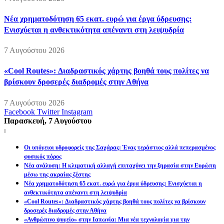
Νέα χρηματοδότηση 65 εκατ. ευρώ για έργα ύδρευσης:
Ενισχύεται η ανθεκτικότητα απέναντι στη λειψυδρία
7 Αυγούστου 2026
«Cool Routes»: Διαδραστικός χάρτης βοηθά τους πολίτες να
βρίσκουν δροσερές διαδρομές στην Αθήνα
7 Αυγούστου 2026
Facebook
Twitter
Instagram
Παρασκευή, 7 Αυγούστου
:
Οι υπόγειοι υδροφορείς της Σαχάρας: Ένας τεράστιος αλλά πεπερασμένος
φυσικός πόρος
Νέα ανάλυση: Η κλιματική αλλαγή επιταχύνει την ξηρασία στην Ευρώπη
μέσω της ακραίας ζέστης
Νέα χρηματοδότηση 65 εκατ. ευρώ για έργα ύδρευσης: Ενισχύεται η
ανθεκτικότητα απέναντι στη λειψυδρία
«Cool Routes»: Διαδραστικός χάρτης βοηθά τους πολίτες να βρίσκουν
δροσερές διαδρομές στην Αθήνα
«Ανθρώπινο ψυγείο» στην Ιαπωνία: Μια νέα τεχνολογία για την