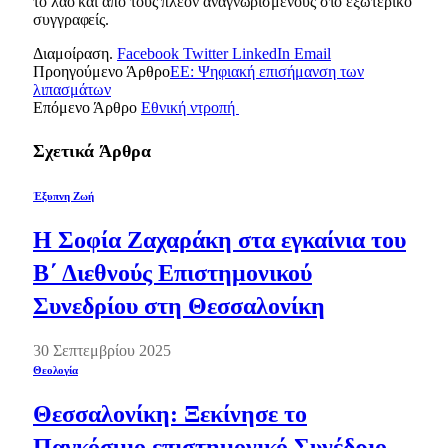
το λαό και από τους πλέον αναγνωρισμένους στο εξωτερικό
συγγραφείς.
Διαμοίραση.
Facebook
Twitter
LinkedIn
Email
Προηγούμενο Άρθρο
EE: Ψηφιακή επισήμανση των
λιπασμάτων
Επόμενο Άρθρο
Εθνική ντροπή
Σχετικά
Άρθρα
Έξυπνη Ζωή
Η Σοφία Ζαχαράκη στα εγκαίνια του
Β΄ Διεθνούς Επιστημονικού
Συνεδρίου στη Θεσσαλονίκη
30 Σεπτεμβρίου 2025
Θεολογία
Θεσσαλονίκη: Ξεκίνησε το
Παγκόσμιο επιστημονικό Συνέδριο