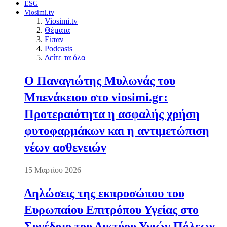
ESG
Viosimi.tv
Viosimi.tv
Θέματα
Είπαν
Podcasts
Δείτε τα όλα
Ο Παναγιώτης Μυλωνάς του
Μπενάκειου στο viosimi.gr:
Προτεραιότητα η ασφαλής χρήση
φυτοφαρμάκων και η αντιμετώπιση
νέων ασθενειών
15 Μαρτίου 2026
Δηλώσεις της εκπροσώπου του
Ευρωπαίου Επιτρόπου Υγείας στο
Συνέδριο του Δικτύου Υγιών Πόλεων