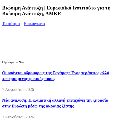
Bιώσιμη Ανάπτυξη | Ευρωπαϊκό Ινστιτούτο για τη
Βιώσιμη Ανάπτυξη, ΑΜΚΕ
Ταυτότητα
–
Επικοινωνία
Διεύθυνση:
19ης Μαΐου 52, Τ.Θ. 60256, Θέρμη, 57001
Θεσσαλονίκη
Τηλέφωνο:
2310210777
Fax:
2310210417
E-mail:
info@viosimi.gr
Πρόσφατα Νέα
Οι υπόγειοι υδροφορείς της Σαχάρας: Ένας τεράστιος αλλά
πεπερασμένος φυσικός πόρος
7 Αυγούστου 2026
Νέα ανάλυση: Η κλιματική αλλαγή επιταχύνει την ξηρασία
στην Ευρώπη μέσω της ακραίας ζέστης
7 Αυγούστου 2026