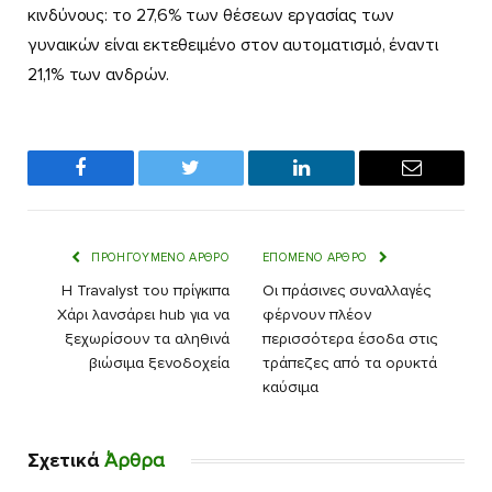
κινδύνους: το 27,6% των θέσεων εργασίας των
γυναικών είναι εκτεθειμένο στον αυτοματισμό, έναντι
21,1% των ανδρών.
Facebook
Twitter
LinkedIn
Email
ΠΡΟΗΓΟΎΜΕΝΟ ΆΡΘΡΟ
ΕΠΌΜΕΝΟ ΆΡΘΡΟ
Η Travalyst του πρίγκιπα
Οι πράσινες συναλλαγές
Χάρι λανσάρει hub για να
φέρνουν πλέον
ξεχωρίσουν τα αληθινά
περισσότερα έσοδα στις
βιώσιμα ξενοδοχεία
τράπεζες από τα ορυκτά
καύσιμα
Σχετικά
Άρθρα