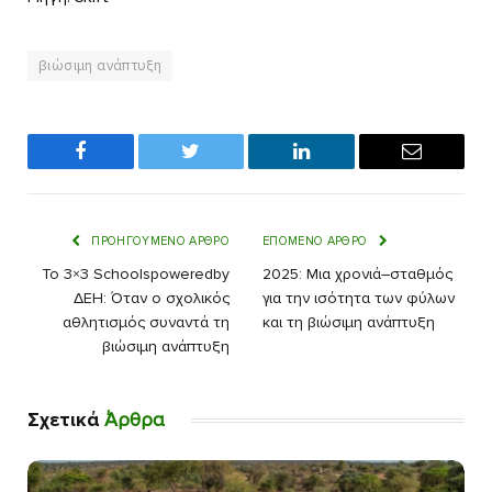
βιώσιμη ανάπτυξη
Facebook
Twitter
LinkedIn
Email
ΠΡΟΗΓΟΎΜΕΝΟ ΆΡΘΡΟ
ΕΠΌΜΕΝΟ ΆΡΘΡΟ
Το 3×3 Schoolspoweredby
2025: Μια χρονιά–σταθμός
ΔΕΗ: Όταν ο σχολικός
για την ισότητα των φύλων
αθλητισμός συναντά τη
και τη βιώσιμη ανάπτυξη
βιώσιμη ανάπτυξη
Σχετικά
Άρθρα