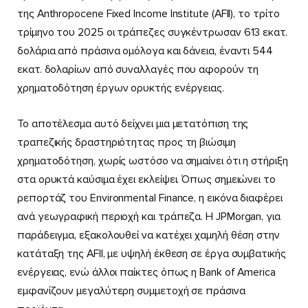
της Anthropocene Fixed Income Institute (AFII), το τρίτο
τρίμηνο του 2025 οι τράπεζες συγκέντρωσαν 613 εκατ.
δολάρια από πράσινα ομόλογα και δάνεια, έναντι 544
εκατ. δολαρίων από συναλλαγές που αφορούν τη
χρηματοδότηση έργων ορυκτής ενέργειας.
Το αποτέλεσμα αυτό δείχνει μια μετατόπιση της
τραπεζικής δραστηριότητας προς τη βιώσιμη
χρηματοδότηση, χωρίς ωστόσο να σημαίνει ότι η στήριξη
στα ορυκτά καύσιμα έχει εκλείψει. Όπως σημειώνει το
ρεπορτάζ του Environmental Finance, η εικόνα διαφέρει
ανά γεωγραφική περιοχή και τράπεζα. Η JPMorgan, για
παράδειγμα, εξακολουθεί να κατέχει χαμηλή θέση στην
κατάταξη της AFII, με υψηλή έκθεση σε έργα συμβατικής
ενέργειας, ενώ άλλοι παίκτες όπως η Bank of America
εμφανίζουν μεγαλύτερη συμμετοχή σε πράσινα