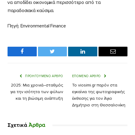
να αποδίδει οικονομικά περισσότερο από τα
παραδοσιακά καύσιμα.
Πηγή: Environmental Finance
Facebook
Twitter
LinkedIn
Email
ΠΡΟΗΓΟΎΜΕΝΟ ΆΡΘΡΟ
ΕΠΌΜΕΝΟ ΆΡΘΡΟ
2025: Μια χρονιά–σταθμός
Το viosimi.gr παρόν στα
για την ισότητα των φύλων
εγκαίνια της φωτογραφικής
και τη βιώσιμη ανάπτυξη
έκθεσης για τον Άγιο
Δημήτριο στη Θεσσαλονίκη
Σχετικά
Άρθρα