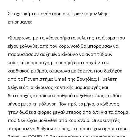
Σε σχετική του ανάρτηση ο κ. Τριανταφυλλιδης
επισημαίνει:
«Σύμφωνα με τα νέα ευρήματα μελέτης τα άτομα που
είχαν μολυνθεί από τον κορωνοϊό θα μπορούσαν να
παρουσιάσουν αυξημένο κίνδυνο να αναπτύξουν
κολπική μαρμαρυγή, μια μορφή διαταραχών του
καρδιακού ρυθμού, σύμφωνα με έρευνα που διεξήχθη
από το Πανεπιστήμιο Umeå της Σουηδίας. Η μελέτη
δείχνει ότι ο κίνδυνος κολπικής μαρμαρυγής και
διαταραχής καρδιακού ρυθμού αυξήθηκε έως και δύο
μήνες μετά τη μόλυνση. Τον πρώτο μήνα, ο κίνδυνος
ήταν δώδεκα φορές μεγαλύτερος από ό,τι για τα άτομα
που δεν είχαν μολυνθεί από κορωνοϊό. Οι ερευνητές
μπόρεσαν να δείξουν, επίσης, ότι όσοι είχαν αρρωστήσει
βαριά με COVID-19 θα μπορούσαν να υποφέρουν από