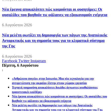
Νέα έρευνα αποκαλύπτει πώς κοιμούνται οι φυσητήρες: Οι
φυσαλίδες που βοηθούν τις φάλαινες να εξοικονομούν ενέργεια
6 Αυγούστου 2026
Νέα μελέτη φωτίζει τη δημιουργία των πάγων της Ανατολικής
Ανταρκτικής και τη σημασία τους για το κλιματικό σύστημα
της Γης
6 Αυγούστου 2026
Facebook
Twitter
Instagram
Πέμπτη, 6 Αυγούστου
:
«Ανθρώπινο ψυγείο» στην Ιαπωνία: Μια νέα τεχνολογία για την
αντιμετώπιση της ακραίας ζέστης στους χώρους εργασίας
Τεχνητή νοημοσύνη αποκαλύπτει δεκάδες άγνωστες υποθαλάσσιες
ηφαιστειακές καλδέρες
Νέα έρευνα αποκαλύπτει πώς κοιμούνται οι φυσητήρες: Οι φυσαλίδες που
βοηθούν τις φάλαινες να εξοικονομούν ενέργεια
Νέα μελέτη φωτίζει τη δημιουργία των πάγων της Ανατολικής
Ανταρκτικής και τη σημασία τους για το κλιματικό σύστημα της Γης