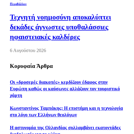
Περιβάλλον
Τεχνητή νοημοσύνη αποκαλύπτει
δεκάδες άγνωστες υποθαλάσσιες
ηφαιστειακές καλδέρες
6 Αυγούστου 2026
Κορυφαία Άρθρα
Οι «δροσερές διακοπές» κερδίζουν έδαφος στην
Ευρώπη καθώς οι καύσωνες αλλάζουν τον τουριστικό
χάρτη
Κωνσταντίνος Ταμπάκης: Η επιστήμη και η τεχνολογία
στο λόγο των Ελλήνων θεολόγων
Η αστυνομία της Ολλανδίας συλλαμβάνει εκατοντάδες