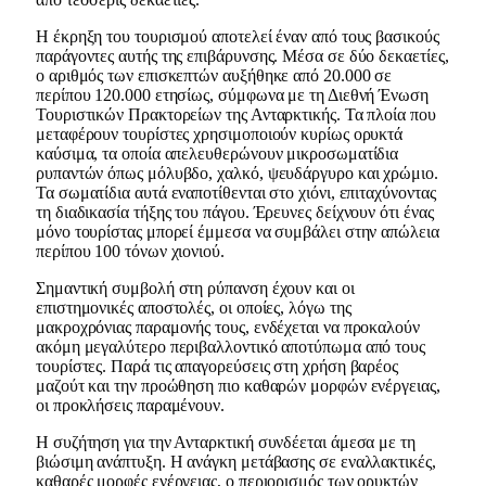
Η έκρηξη του τουρισμού αποτελεί έναν από τους βασικούς
παράγοντες αυτής της επιβάρυνσης. Μέσα σε δύο δεκαετίες,
ο αριθμός των επισκεπτών αυξήθηκε από 20.000 σε
περίπου 120.000 ετησίως, σύμφωνα με τη Διεθνή Ένωση
Τουριστικών Πρακτορείων της Ανταρκτικής. Τα πλοία που
μεταφέρουν τουρίστες χρησιμοποιούν κυρίως ορυκτά
καύσιμα, τα οποία απελευθερώνουν μικροσωματίδια
ρυπαντών όπως μόλυβδο, χαλκό, ψευδάργυρο και χρώμιο.
Τα σωματίδια αυτά εναποτίθενται στο χιόνι, επιταχύνοντας
τη διαδικασία τήξης του πάγου. Έρευνες δείχνουν ότι ένας
μόνο τουρίστας μπορεί έμμεσα να συμβάλει στην απώλεια
περίπου 100 τόνων χιονιού.
Σημαντική συμβολή στη ρύπανση έχουν και οι
επιστημονικές αποστολές, οι οποίες, λόγω της
μακροχρόνιας παραμονής τους, ενδέχεται να προκαλούν
ακόμη μεγαλύτερο περιβαλλοντικό αποτύπωμα από τους
τουρίστες. Παρά τις απαγορεύσεις στη χρήση βαρέος
μαζούτ και την προώθηση πιο καθαρών μορφών ενέργειας,
οι προκλήσεις παραμένουν.
Η συζήτηση για την Ανταρκτική συνδέεται άμεσα με τη
βιώσιμη ανάπτυξη. Η ανάγκη μετάβασης σε εναλλακτικές,
καθαρές μορφές ενέργειας, ο περιορισμός των ορυκτών