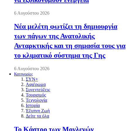
6 Αυγούστου 2026
Νέα μελέτη φωτίζει τη δημιουργία
των πάγων της Ανατολικής
Ανταρκτικής και τη σημασία τους για
το κλιματικό σύστημα της Γης
6 Αυγούστου 2026
Κατηγορίες
ΣΥΝ+
Αφιέρωμα
Συνεντεύξεις
Τουρισμός
Τεχνολογία
Ιστορία
Έξυπνη Ζωή
Δείτε τα όλα
Το Κάστρο των Μογλενών