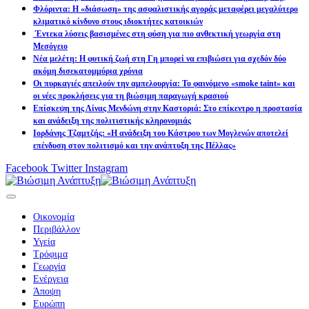
Φλόριντα: Η «διάσωση» της ασφαλιστικής αγοράς μεταφέρει μεγαλύτερο
κλιματικό κίνδυνο στους ιδιοκτήτες κατοικιών
Έντεκα λύσεις βασισμένες στη φύση για πιο ανθεκτική γεωργία στη
Μεσόγειο
Νέα μελέτη: Η φυτική ζωή στη Γη μπορεί να επιβιώσει για σχεδόν δύο
ακόμη δισεκατομμύρια χρόνια
Οι πυρκαγιές απειλούν την αμπελουργία: Το φαινόμενο «smoke taint» και
οι νέες προκλήσεις για τη βιώσιμη παραγωγή κρασιού
Επίσκεψη της Λίνας Μενδώνη στην Καστοριά: Στο επίκεντρο η προστασία
και ανάδειξη της πολιτιστικής κληρονομιάς
Ιορδάνης Τζαμτζής: «Η ανάδειξη του Κάστρου των Μογλενών αποτελεί
επένδυση στον πολιτισμό και την ανάπτυξη της Πέλλας»
Facebook
Twitter
Instagram
Οικονομία
Περιβάλλον
Υγεία
Τρόφιμα
Γεωργία
Ενέργεια
Άποψη
Ευρώπη