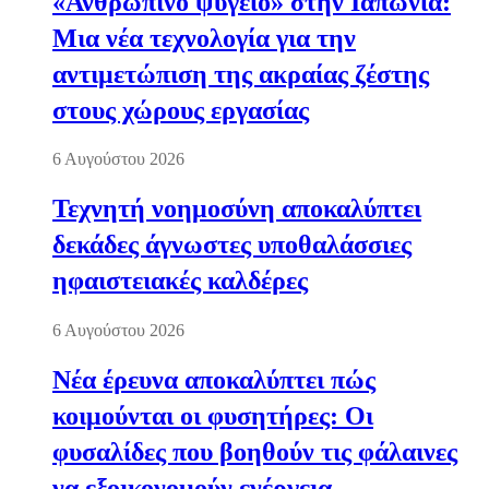
«Ανθρώπινο ψυγείο» στην Ιαπωνία:
Μια νέα τεχνολογία για την
αντιμετώπιση της ακραίας ζέστης
στους χώρους εργασίας
6 Αυγούστου 2026
Τεχνητή νοημοσύνη αποκαλύπτει
δεκάδες άγνωστες υποθαλάσσιες
ηφαιστειακές καλδέρες
6 Αυγούστου 2026
Νέα έρευνα αποκαλύπτει πώς
κοιμούνται οι φυσητήρες: Οι
φυσαλίδες που βοηθούν τις φάλαινες
να εξοικονομούν ενέργεια