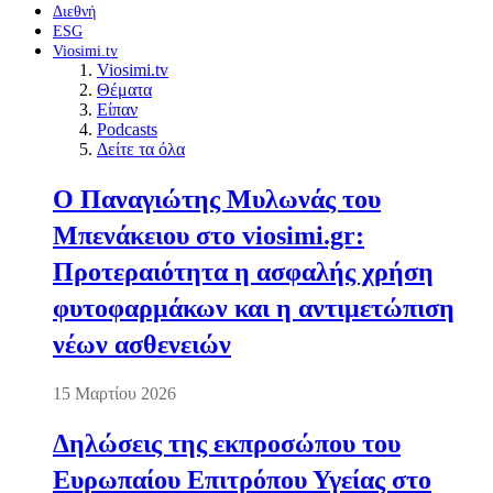
Διεθνή
ESG
Viosimi.tv
Viosimi.tv
Θέματα
Είπαν
Podcasts
Δείτε τα όλα
Ο Παναγιώτης Μυλωνάς του
Μπενάκειου στο viosimi.gr:
Προτεραιότητα η ασφαλής χρήση
φυτοφαρμάκων και η αντιμετώπιση
νέων ασθενειών
15 Μαρτίου 2026
Δηλώσεις της εκπροσώπου του
Ευρωπαίου Επιτρόπου Υγείας στο