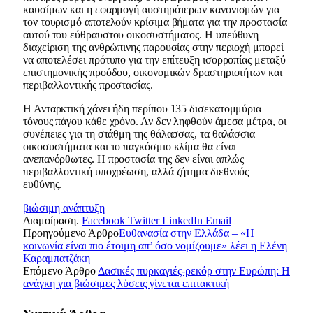
καυσίμων και η εφαρμογή αυστηρότερων κανονισμών για
τον τουρισμό αποτελούν κρίσιμα βήματα για την προστασία
αυτού του εύθραυστου οικοσυστήματος. Η υπεύθυνη
διαχείριση της ανθρώπινης παρουσίας στην περιοχή μπορεί
να αποτελέσει πρότυπο για την επίτευξη ισορροπίας μεταξύ
επιστημονικής προόδου, οικονομικών δραστηριοτήτων και
περιβαλλοντικής προστασίας.
Η Ανταρκτική χάνει ήδη περίπου 135 δισεκατομμύρια
τόνους πάγου κάθε χρόνο. Αν δεν ληφθούν άμεσα μέτρα, οι
συνέπειες για τη στάθμη της θάλασσας, τα θαλάσσια
οικοσυστήματα και το παγκόσμιο κλίμα θα είναι
ανεπανόρθωτες. Η προστασία της δεν είναι απλώς
περιβαλλοντική υποχρέωση, αλλά ζήτημα διεθνούς
ευθύνης.
βιώσιμη ανάπτυξη
Διαμοίραση.
Facebook
Twitter
LinkedIn
Email
Προηγούμενο Άρθρο
Ευθανασία στην Ελλάδα – «Η
κοινωνία είναι πιο έτοιμη απ’ όσο νομίζουμε» λέει η Ελένη
Καραμπατζάκη
Επόμενο Άρθρο
Δασικές πυρκαγιές-ρεκόρ στην Ευρώπη: Η
ανάγκη για βιώσιμες λύσεις γίνεται επιτακτική