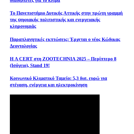
διαδηλωτές για το κλίμα
Το Πανεπιστήμιο Δυτικής Αττικής στην πρώτη γραμμή
της ψηφιακής πολιτιστικής και ενεργειακής
κληρονομιάς
Παραπλανητικές εκπτώσεις: Έρχεται ο νέος Κώδικας
Δεοντολογίας
Η A CERT στη ZOOTECHNIA 2025 – Περίπτερο 8
(Ισόγειο), Stand 19!
Κοινωνικό Κλιματικό Ταμείο: 5,3 δισ. ευρώ για
στέγαση, ενέργεια και ηλεκτροκίνηση