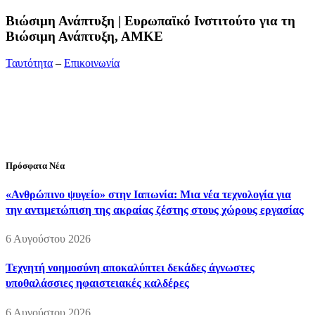
Bιώσιμη Ανάπτυξη | Ευρωπαϊκό Ινστιτούτο για τη
Βιώσιμη Ανάπτυξη, ΑΜΚΕ
Ταυτότητα
–
Επικοινωνία
Διεύθυνση:
19ης Μαΐου 52, Τ.Θ. 60256, Θέρμη, 57001
Θεσσαλονίκη
Τηλέφωνο:
2310210777
Fax:
2310210417
E-mail:
info@viosimi.gr
Πρόσφατα Νέα
«Ανθρώπινο ψυγείο» στην Ιαπωνία: Μια νέα τεχνολογία για
την αντιμετώπιση της ακραίας ζέστης στους χώρους εργασίας
6 Αυγούστου 2026
Τεχνητή νοημοσύνη αποκαλύπτει δεκάδες άγνωστες
υποθαλάσσιες ηφαιστειακές καλδέρες
6 Αυγούστου 2026