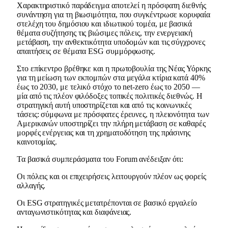
Χαρακτηριστικό παράδειγμα αποτελεί η πρόσφατη διεθνής
συνάντηση για τη βιωσιμότητα, που συγκέντρωσε κορυφαία
στελέχη του δημόσιου και ιδιωτικού τομέα, με βασικά
θέματα συζήτησης τις βιώσιμες πόλεις, την ενεργειακή
μετάβαση, την ανθεκτικότητα υποδομών και τις σύγχρονες
απαιτήσεις σε θέματα ESG συμμόρφωσης.
Στο επίκεντρο βρέθηκε και η πρωτοβουλία της Νέας Υόρκης
για τη μείωση των εκπομπών στα μεγάλα κτίρια κατά 40%
έως το 2030, με τελικό στόχο το net-zero έως το 2050 —
μία από τις πλέον φιλόδοξες τοπικές πολιτικές διεθνώς. Η
στρατηγική αυτή υποστηρίζεται και από τις κοινωνικές
τάσεις: σύμφωνα με πρόσφατες έρευνες, η πλειονότητα των
Αμερικανών υποστηρίζει την πλήρη μετάβαση σε καθαρές
μορφές ενέργειας και τη χρηματοδότηση της πράσινης
καινοτομίας.
Τα βασικά συμπεράσματα του Forum ανέδειξαν ότι:
Οι πόλεις και οι επιχειρήσεις λειτουργούν πλέον ως φορείς
αλλαγής.
Οι ESG στρατηγικές μετατρέπονται σε βασικό εργαλείο
ανταγωνιστικότητας και διαφάνειας.