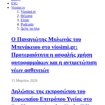
ESG
Viosimi.tv
Viosimi.tv
Θέματα
Είπαν
Podcasts
Δείτε τα όλα
Ο Παναγιώτης Μυλωνάς του
Μπενάκειου στο viosimi.gr:
Προτεραιότητα η ασφαλής χρήση
φυτοφαρμάκων και η αντιμετώπιση
νέων ασθενειών
15 Μαρτίου 2026
Δηλώσεις της εκπροσώπου του
Ευρωπαίου Επιτρόπου Υγείας στο