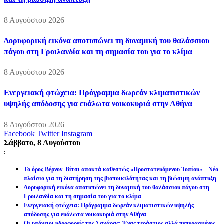
8 Αυγούστου 2026
Δορυφορική εικόνα αποτυπώνει τη δυναμική του θαλάσσιου
πάγου στη Γροιλανδία και τη σημασία του για το κλίμα
8 Αυγούστου 2026
Ενεργειακή φτώχεια: Πρόγραμμα δωρεάν κλιματιστικών
υψηλής απόδοσης για ευάλωτα νοικοκυριά στην Αθήνα
8 Αυγούστου 2026
Facebook
Twitter
Instagram
Σάββατο, 8 Αυγούστου
:
Το όρος Βέρνον–Βίτσι αποκτά καθεστώς «Προστατευόμενου Τοπίου» – Νέο
πλαίσιο για τη διατήρηση της βιοποικιλότητας και τη βιώσιμη ανάπτυξη
Δορυφορική εικόνα αποτυπώνει τη δυναμική του θαλάσσιου πάγου στη
Γροιλανδία και τη σημασία του για το κλίμα
Ενεργειακή φτώχεια: Πρόγραμμα δωρεάν κλιματιστικών υψηλής
απόδοσης για ευάλωτα νοικοκυριά στην Αθήνα
Οι υπόγειοι υδροφορείς της Σαχάρας: Ένας τεράστιος αλλά πεπερασμένος