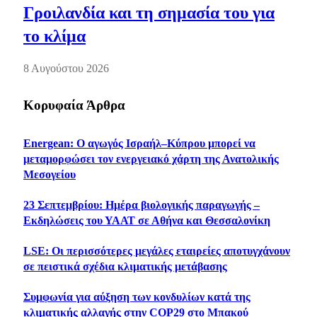
Γροιλανδία και τη σημασία του για
το κλίμα
8 Αυγούστου 2026
Κορυφαία Άρθρα
Energean: Ο αγωγός Ισραήλ–Κύπρου μπορεί να
μεταμορφώσει τον ενεργειακό χάρτη της Ανατολικής
Μεσογείου
23 Σεπτεμβρίου: Ημέρα βιολογικής παραγωγής –
Εκδηλώσεις του ΥΑΑΤ σε Αθήνα και Θεσσαλονίκη
LSE: Οι περισσότερες μεγάλες εταιρείες αποτυγχάνουν
σε πειστικά σχέδια κλιματικής μετάβασης
Συμφωνία για αύξηση των κονδυλίων κατά της
κλιματικής αλλαγής στην COP29 στο Μπακού