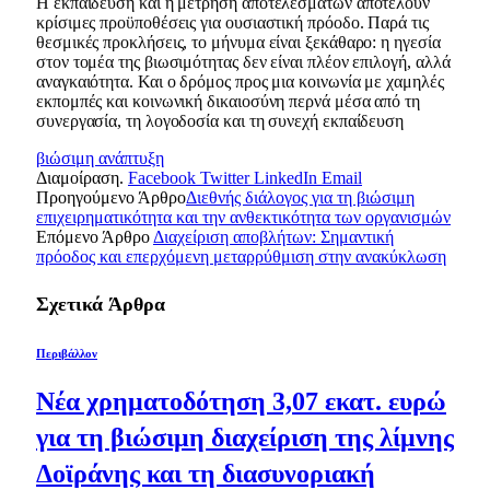
Η εκπαίδευση και η μέτρηση αποτελεσμάτων αποτελούν
κρίσιμες προϋποθέσεις για ουσιαστική πρόοδο. Παρά τις
θεσμικές προκλήσεις, το μήνυμα είναι ξεκάθαρο: η ηγεσία
στον τομέα της βιωσιμότητας δεν είναι πλέον επιλογή, αλλά
αναγκαιότητα. Και ο δρόμος προς μια κοινωνία με χαμηλές
εκπομπές και κοινωνική δικαιοσύνη περνά μέσα από τη
συνεργασία, τη λογοδοσία και τη συνεχή εκπαίδευση
βιώσιμη ανάπτυξη
Διαμοίραση.
Facebook
Twitter
LinkedIn
Email
Προηγούμενο Άρθρο
Διεθνής διάλογος για τη βιώσιμη
επιχειρηματικότητα και την ανθεκτικότητα των οργανισμών
Επόμενο Άρθρο
Διαχείριση αποβλήτων: Σημαντική
πρόοδος και επερχόμενη μεταρρύθμιση στην ανακύκλωση
Σχετικά
Άρθρα
Περιβάλλον
Νέα χρηματοδότηση 3,07 εκατ. ευρώ
για τη βιώσιμη διαχείριση της λίμνης
Δοϊράνης και τη διασυνοριακή