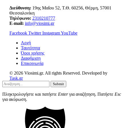
Διεύθυνση:
19ης Μαΐου 52, Τ.Θ. 60256, Θέρμη, 57001
Θεσσαλονίκη
Τηλέφωνο:
2310210777
E-mail:
info@viosimi.gr
Facebook
Twitter
Instagram
YouTube
Aρχή
Ταυτότητα
Όροι χρήσης
Διαφήμιση
Επικοινωνία
© 2026 Viosimi.gr. All rights Reserved. Developed by
Task.gr
Submit
Πληκτρολογήστε και πατήστε
Enter
για αναζήτηση. Πατήστε
Esc
για ακύρωση.