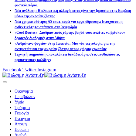
φυσικός πόρος
Νέα ανάλυση: Η κλιματική αλλαγή επιταχύνει την ξηρασία στην Ευρώπη
μέσω της ακραίας ζέστης
Νέα χρηματοδότηση 65 εκατ. ευρώ για έργα ύδρευσης: Ενισχύεται η
ανθεκτικότητα απέναντι στη λειψυδρία
«Cool Routes»: Διαδραστικός χάρτης βοηθά τους πολίτες να βρίσκουν
δροσερές διαδρομές στην Αθήνα
«Ανθρώπινο ψυγείο» στην Ιαπωνία: Μια νέα τεχνολογία για την
αντιμετώπιση της ακραίας ζέστης στους χώρους εργασίας
Τεχνητή νοημοσύνη αποκαλύπτει δεκάδες άγνωστες υποθαλάσσιες
ηφαιστειακές καλδέρες
Facebook
Twitter
Instagram
Οικονομία
Περιβάλλον
Υγεία
Τρόφιμα
Γεωργία
Ενέργεια
Άποψη
Ευρώπη
Διεθνή