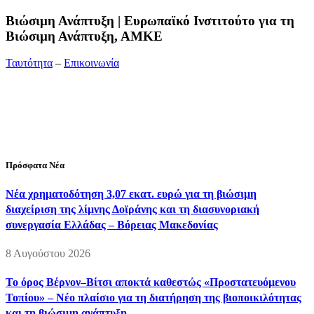
Bιώσιμη Ανάπτυξη | Ευρωπαϊκό Ινστιτούτο για τη
Βιώσιμη Ανάπτυξη, ΑΜΚΕ
Ταυτότητα
–
Επικοινωνία
Διεύθυνση:
19ης Μαΐου 52, Τ.Θ. 60256, Θέρμη, 57001
Θεσσαλονίκη
Τηλέφωνο:
2310210777
Fax:
2310210417
E-mail:
info@viosimi.gr
Πρόσφατα Νέα
Νέα χρηματοδότηση 3,07 εκατ. ευρώ για τη βιώσιμη
διαχείριση της λίμνης Δοϊράνης και τη διασυνοριακή
συνεργασία Ελλάδας – Βόρειας Μακεδονίας
8 Αυγούστου 2026
Το όρος Βέρνον–Βίτσι αποκτά καθεστώς «Προστατευόμενου
Τοπίου» – Νέο πλαίσιο για τη διατήρηση της βιοποικιλότητας
και τη βιώσιμη ανάπτυξη