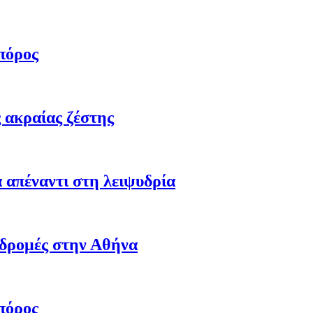
πόρος
 ακραίας ζέστης
 απέναντι στη λειψυδρία
αδρομές στην Αθήνα
πόρος