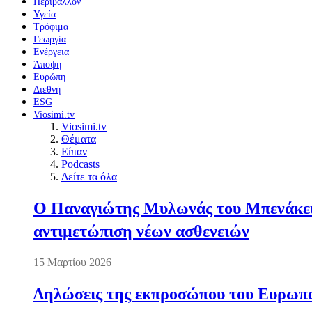
Περιβάλλον
Υγεία
Τρόφιμα
Γεωργία
Ενέργεια
Άποψη
Ευρώπη
Διεθνή
ESG
Viosimi.tv
Viosimi.tv
Θέματα
Είπαν
Podcasts
Δείτε τα όλα
Ο Παναγιώτης Μυλωνάς του Μπενάκειο
αντιμετώπιση νέων ασθενειών
15 Μαρτίου 2026
Δηλώσεις της εκπροσώπου του Ευρωπαί