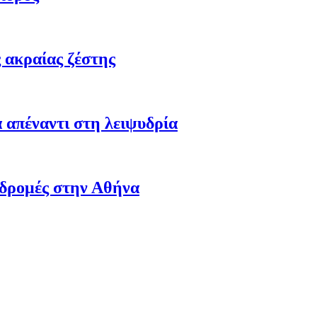
 ακραίας ζέστης
 απέναντι στη λειψυδρία
αδρομές στην Αθήνα