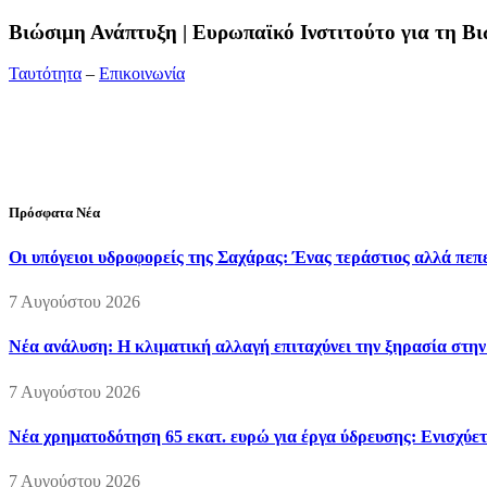
Bιώσιμη Ανάπτυξη | Ευρωπαϊκό Ινστιτούτο για τη 
Ταυτότητα
–
Επικοινωνία
Διεύθυνση:
19ης Μαΐου 52, Τ.Θ. 60256, Θέρμη, 57001 Θεσσαλονί
Τηλέφωνο:
2310210777
Fax:
2310210417
E-mail:
info@viosimi.gr
Πρόσφατα Νέα
Οι υπόγειοι υδροφορείς της Σαχάρας: Ένας τεράστιος αλλά πε
7 Αυγούστου 2026
Νέα ανάλυση: Η κλιματική αλλαγή επιταχύνει την ξηρασία στη
7 Αυγούστου 2026
Νέα χρηματοδότηση 65 εκατ. ευρώ για έργα ύδρευσης: Ενισχύετ
7 Αυγούστου 2026