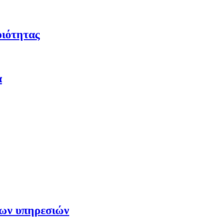
οιότητας
α
των υπηρεσιών