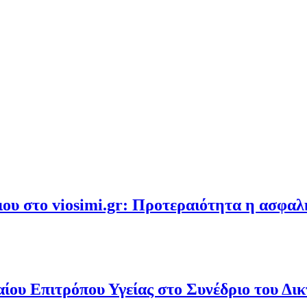
υ στο viosimi.gr: Προτεραιότητα η ασφα
ου Επιτρόπου Υγείας στο Συνέδριο του Δι