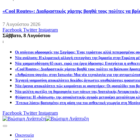
«Cool Routes»: Διαδραστικός χάρτης βοηθά τους πολίτες να βρ
7 Αυγούστου 2026
Facebook
Twitter
Instagram
Σάββατο, 8 Αυγούστου
:
Οι υπόγειοι υδροφορείς της Σαχάρας: Ένας τεράστιος αλλά πεπερασμένος φυ
Νέα ανάλυση: Η κλιματική αλλαγή επιταχύνει την ξηρασία στην Ευρώπη μέ
Νέα χρηματοδότηση 65 εκατ. ευρώ για έργα ύδρευσης: Ενισχύεται η ανθεκτ
«Cool Routes»: Διαδραστικός χάρτης βοηθά τους πολίτες να βρίσκουν δροσε
«Ανθρώπινο ψυγείο» στην Ιαπωνία: Μια νέα τεχνολογία για την αντιμετώπι
Τεχνητή νοημοσύνη αποκαλύπτει δεκάδες άγνωστες υποθαλάσσιες ηφαιστει
Νέα έρευνα αποκαλύπτει πώς κοιμούνται οι φυσητήρες: Οι φυσαλίδες που βοη
Νέα μελέτη φωτίζει τη δημιουργία των πάγων της Ανατολικής Ανταρκτικής 
Φλόριντα: Η «διάσωση» της ασφαλιστικής αγοράς μεταφέρει μεγαλύτερο κλι
Έντεκα λύσεις βασισμένες στη φύση για πιο ανθεκτική γεωργία στη Μεσόγ
Facebook
Twitter
Instagram
Οικονομία