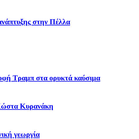
ανάπτυξης στην Πέλλα
ροφή Τραμπ στα ορυκτά καύσιμα
 Κώστα Κυρανάκη
νική γεωργία