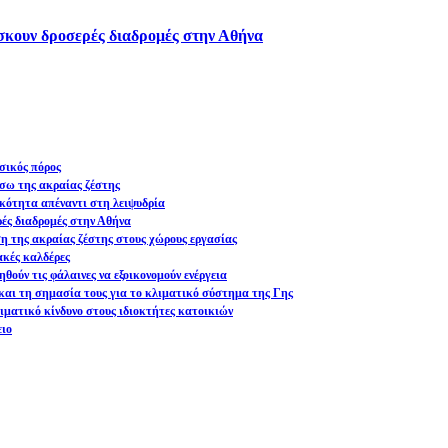
ίσκουν δροσερές διαδρομές στην Αθήνα
σικός πόρος
σω της ακραίας ζέστης
ικότητα απέναντι στη λειψυδρία
ρές διαδρομές στην Αθήνα
ση της ακραίας ζέστης στους χώρους εργασίας
ακές καλδέρες
θούν τις φάλαινες να εξοικονομούν ενέργεια
και τη σημασία τους για το κλιματικό σύστημα της Γης
ματικό κίνδυνο στους ιδιοκτήτες κατοικιών
ειο