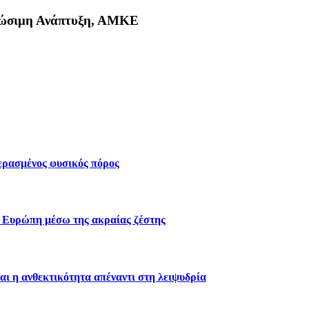
Βιώσιμη Ανάπτυξη, ΑΜΚΕ
κη
περασμένος φυσικός πόρος
ν Ευρώπη μέσω της ακραίας ζέστης
αι η ανθεκτικότητα απέναντι στη λειψυδρία