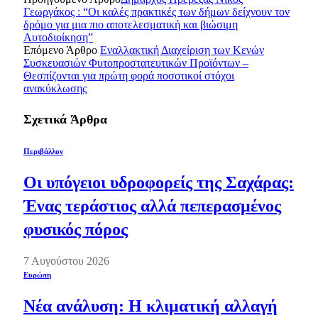
Γεωργάκος : “Οι καλές πρακτικές των δήμων δείχνουν τον
δρόμο για μια πιο αποτελεσματική και βιώσιμη
Αυτοδιοίκηση”
Επόμενο Άρθρο
Εναλλακτική Διαχείριση των Κενών
Συσκευασιών Φυτοπροστατευτικών Προϊόντων –
Θεσπίζονται για πρώτη φορά ποσοτικοί στόχοι
ανακύκλωσης
Σχετικά
Άρθρα
Περιβάλλον
Οι υπόγειοι υδροφορείς της Σαχάρας:
Ένας τεράστιος αλλά πεπερασμένος
φυσικός πόρος
7 Αυγούστου 2026
Ευρώπη
Νέα ανάλυση: Η κλιματική αλλαγή