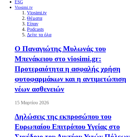
ESG
Viosimi.tv
Viosimi.tv
Θέματα
Είπαν
Podcasts
Δείτε τα όλα
Ο Παναγιώτης Μυλωνάς του
Μπενάκειου στο viosimi.gr:
Προτεραιότητα η ασφαλής χρήση
φυτοφαρμάκων και η αντιμετώπιση
νέων ασθενειών
15 Μαρτίου 2026
Δηλώσεις της εκπροσώπου του
Ευρωπαίου Επιτρόπου Υγείας στο
Συνέδριο του Δικτύου Υγιών Πόλεων