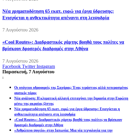
Νέα χρηματοδότηση 65 εκατ. ευρώ για έργα ύδρευσης:
Ενισχύεται η ανθεκτικότητα απέναντι στη λειψυδρία
7 Αυγούστου 2026
«Cool Routes»: Διαδραστικός χάρτης βοηθά τους πολίτες να
βρίσκουν δροσερές διαδρομές στην Αθήνα
7 Αυγούστου 2026
Facebook
Twitter
Instagram
Παρασκευή, 7 Αυγούστου
:
Οι υπόγειοι υδροφορείς της Σαχάρας: Ένας τεράστιος αλλά πεπερασμένος
φυσικός πόρος
Νέα ανάλυση: Η κλιματική αλλαγή επιταχύνει την ξηρασία στην Ευρώπη
μέσω της ακραίας ζέστης
Νέα χρηματοδότηση 65 εκατ. ευρώ για έργα ύδρευσης: Ενισχύεται η
ανθεκτικότητα απέναντι στη λειψυδρία
«Cool Routes»: Διαδραστικός χάρτης βοηθά τους πολίτες να βρίσκουν
δροσερές διαδρομές στην Αθήνα
«Ανθρώπινο ψυγείο» στην Ιαπωνία: Μια νέα τεχνολογία για την