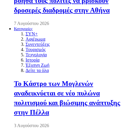
βοηθά τους πολίτες να βρίσκουν
δροσερές διαδρομές στην Αθήνα
7 Αυγούστου 2026
Κατηγορίες
ΣΥΝ+
Αφιέρωμα
Συνεντεύξεις
Τουρισμός
Τεχνολογία
Ιστορία
Έξυπνη Ζωή
Δείτε τα όλα
Το Κάστρο των Μογλενών
αναδεικνύεται σε νέο πυλώνα
πολιτισμού και βιώσιμης ανάπτυξης
στην Πέλλα
3 Αυγούστου 2026