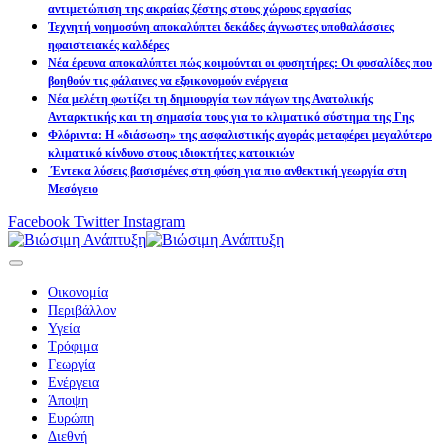
αντιμετώπιση της ακραίας ζέστης στους χώρους εργασίας
Τεχνητή νοημοσύνη αποκαλύπτει δεκάδες άγνωστες υποθαλάσσιες
ηφαιστειακές καλδέρες
Νέα έρευνα αποκαλύπτει πώς κοιμούνται οι φυσητήρες: Οι φυσαλίδες που
βοηθούν τις φάλαινες να εξοικονομούν ενέργεια
Νέα μελέτη φωτίζει τη δημιουργία των πάγων της Ανατολικής
Ανταρκτικής και τη σημασία τους για το κλιματικό σύστημα της Γης
Φλόριντα: Η «διάσωση» της ασφαλιστικής αγοράς μεταφέρει μεγαλύτερο
κλιματικό κίνδυνο στους ιδιοκτήτες κατοικιών
Έντεκα λύσεις βασισμένες στη φύση για πιο ανθεκτική γεωργία στη
Μεσόγειο
Facebook
Twitter
Instagram
Οικονομία
Περιβάλλον
Υγεία
Τρόφιμα
Γεωργία
Ενέργεια
Άποψη
Ευρώπη
Διεθνή