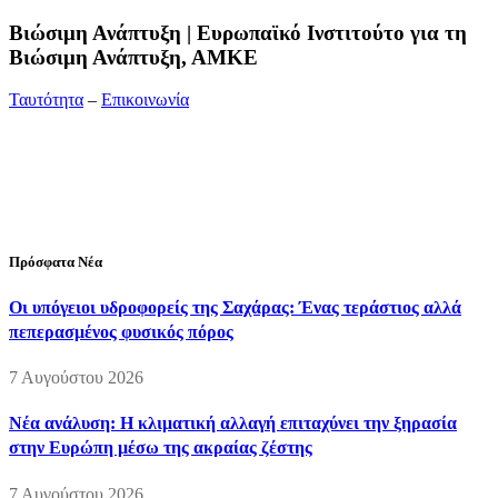
Bιώσιμη Ανάπτυξη | Ευρωπαϊκό Ινστιτούτο για τη
Βιώσιμη Ανάπτυξη, ΑΜΚΕ
Ταυτότητα
–
Επικοινωνία
Διεύθυνση:
19ης Μαΐου 52, Τ.Θ. 60256, Θέρμη, 57001
Θεσσαλονίκη
Τηλέφωνο:
2310210777
Fax:
2310210417
E-mail:
info@viosimi.gr
Πρόσφατα Νέα
Οι υπόγειοι υδροφορείς της Σαχάρας: Ένας τεράστιος αλλά
πεπερασμένος φυσικός πόρος
7 Αυγούστου 2026
Νέα ανάλυση: Η κλιματική αλλαγή επιταχύνει την ξηρασία
στην Ευρώπη μέσω της ακραίας ζέστης
7 Αυγούστου 2026