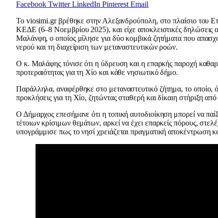
Facebook
Twitter
LinkedIn
Pinterest
Email
Το viosimi.gr βρέθηκε στην Αλεξανδρούπολη, στο πλαίσιο του Ε
ΚΕΔΕ (6–8 Νοεμβρίου 2025), και είχε αποκλειστικές δηλώσεις α
Μαλάνφη, ο οποίος μίλησε για δύο κομβικά ζητήματα που απασχο
νερού και τη διαχείριση των μεταναστευτικών ροών.
Ο κ. Μαλάφης τόνισε ότι η ύδρευση και η επαρκής παροχή καθαρ
προτεραιότητας για τη Χίο και κάθε νησιωτικό δήμο.
Παράλληλα, αναφέρθηκε στο μεταναστευτικό ζήτημα, το οποίο, όπ
προκλήσεις για τη Χίο, ζητώντας σταθερή και δίκαιη στήριξη από
Ο Δήμαρχος επεσήμανε ότι η τοπική αυτοδιοίκηση μπορεί να παίξ
τέτοιων κρίσιμων θεμάτων, αρκεί να έχει επαρκείς πόρους, στελέ
υπογράμμισε πως το νησί χρειάζεται πραγματική αποκέντρωση κα