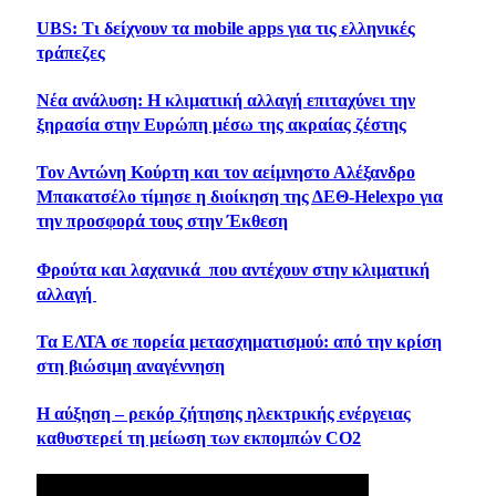
UBS: Τι δείχνουν τα mobile apps για τις ελληνικές
τράπεζες
Νέα ανάλυση: Η κλιματική αλλαγή επιταχύνει την
ξηρασία στην Ευρώπη μέσω της ακραίας ζέστης
Τον Αντώνη Κούρτη και τον αείμνηστο Αλέξανδρο
Μπακατσέλο τίμησε η διοίκηση της ΔΕΘ-Helexpo για
την προσφορά τους στην Έκθεση
Φρούτα και λαχανικά που αντέχουν στην κλιματική
αλλαγή
Τα ΕΛΤΑ σε πορεία μετασχηματισμού: από την κρίση
στη βιώσιμη αναγέννηση
Η αύξηση – ρεκόρ ζήτησης ηλεκτρικής ενέργειας
καθυστερεί τη μείωση των εκπομπών CO2