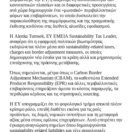
κανονιστικών πλαισίων και οι διαφορετικές προσεγγίσεις
ανά χώρα δημιουργούν ένα «μωσαϊκό» περιβαλλοντικών
φόρων και επιβαρύνσεων, το οποίο δυσκολεύει την
παρακολούθηση της συμμόρφωσης και της πραγματικής
έκθεσης κινδύνου στις διεθνείς αλυσίδες εφοδιασμού.
Η Alenka Turnsek, EY EMEIA Sustainability Tax Leader,
αναφέρει ότι η εφαρμογή πολιτικών βιωσιμότητας
εκδηλώνεται πλέον μέσα από sustainability-related taxes,
charges και border adjustment measures, οι οποίες
δημιουργούν νέα έσοδα για τα κράτη αλλά και μηχανισμούς
επιτάχυνσης της πράσινης μετάβασης.
Όπως σημειώνεται, μέτρα όπως ο Carbon Border
Adjustment Mechanism (CBAM), τα καθεστώτα Extended
Producer Responsibility (EPR) και άλλες περιβαλλοντικές
επιβαρύνσεις επηρεάζουν άμεσα το κόστος παραγωγής, τα
περιθώρια κέρδους και τις στρατηγικές sourcing.
Η EY υπογραμμίζει ότι το φορολογικό τμήμα αποκτά πλέον
κρίσιμο ρόλο, επειδή διαθέτει εικόνα για τις ροές
προϊόντων, τις δομές νομικών οντοτήτων και τη μεταφορά
αξίας μέσα στους ομίλους επιχειρήσεων. Αυτό επιτρέπει την
έγκαιρη αναγνώριση σημείων όπου δημιουργούνται
sustainability-related liabilities και νέες φορολογικές