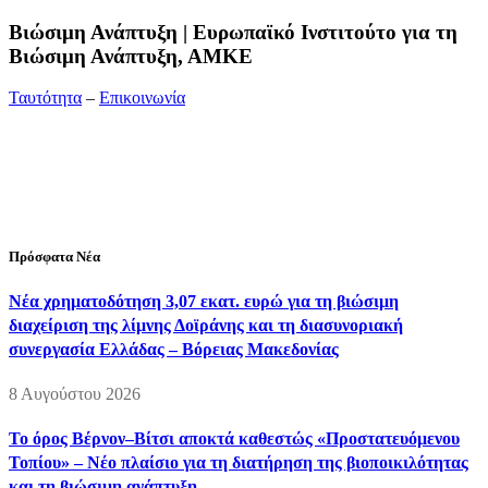
Bιώσιμη Ανάπτυξη | Ευρωπαϊκό Ινστιτούτο για τη
Βιώσιμη Ανάπτυξη, ΑΜΚΕ
Ταυτότητα
–
Επικοινωνία
Διεύθυνση:
19ης Μαΐου 52, Τ.Θ. 60256, Θέρμη, 57001
Θεσσαλονίκη
Τηλέφωνο:
2310210777
Fax:
2310210417
E-mail:
info@viosimi.gr
Πρόσφατα Νέα
Νέα χρηματοδότηση 3,07 εκατ. ευρώ για τη βιώσιμη
διαχείριση της λίμνης Δοϊράνης και τη διασυνοριακή
συνεργασία Ελλάδας – Βόρειας Μακεδονίας
8 Αυγούστου 2026
Το όρος Βέρνον–Βίτσι αποκτά καθεστώς «Προστατευόμενου
Τοπίου» – Νέο πλαίσιο για τη διατήρηση της βιοποικιλότητας
και τη βιώσιμη ανάπτυξη