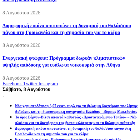
8 Αυγούστου 2026
Δορυφορική εικόνα αποτυπώνει τη δυναμική του θαλάσσιου
πάγου στη Γροιλανδία και τη σημασία του για το κλίμα
8 Αυγούστου 2026
Ενεργειακή φτώχεια: Πρόγραμμα δωρεάν κλιματιστικών
υψηλής απόδοσης για ευάλωτα νοικοκυριά στην Αθήνα
8 Αυγούστου 2026
Facebook
Twitter
Instagram
Σάββατο, 8 Αυγούστου
:
Νέα χρηματοδότηση 3,07 εκατ. ευρώ για τη βιώσιμη διαχείριση της λίμνης
Δοϊράνης και τη διασυνοριακή συνεργασία Ελλάδας – Βόρειας Μακεδονίας
Το όρος Βέρνον–Βίτσι αποκτά καθεστώς «Προστατευόμενου Τοπίου» – Νέο
πλαίσιο για τη διατήρηση της βιοποικιλότητας και τη βιώσιμη ανάπτυξη
Δορυφορική εικόνα αποτυπώνει τη δυναμική του θαλάσσιου πάγου στη
Γροιλανδία και τη σημασία του για το κλίμα
Ενεργειακή φτώχεια: Πρόγραμμα δωρεάν κλιματιστικών υψηλής