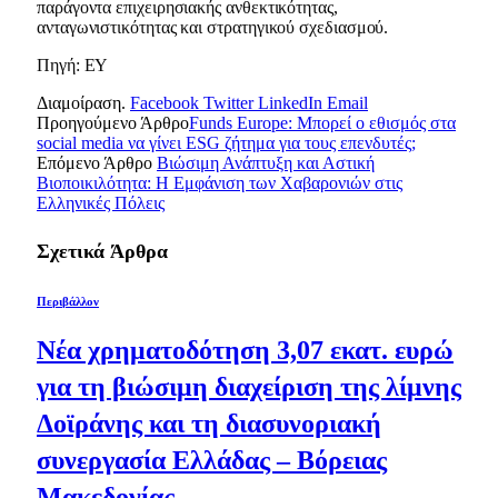
παράγοντα επιχειρησιακής ανθεκτικότητας,
ανταγωνιστικότητας και στρατηγικού σχεδιασμού.
Πηγή: EY
Διαμοίραση.
Facebook
Twitter
LinkedIn
Email
Προηγούμενο Άρθρο
Funds Europe: Μπορεί ο εθισμός στα
social media να γίνει ESG ζήτημα για τους επενδυτές;
Επόμενο Άρθρο
Βιώσιμη Ανάπτυξη και Αστική
Βιοποικιλότητα: Η Εμφάνιση των Χαβαρονιών στις
Ελληνικές Πόλεις
Σχετικά
Άρθρα
Περιβάλλον
Νέα χρηματοδότηση 3,07 εκατ. ευρώ
για τη βιώσιμη διαχείριση της λίμνης
Δοϊράνης και τη διασυνοριακή
συνεργασία Ελλάδας – Βόρειας
Μακεδονίας