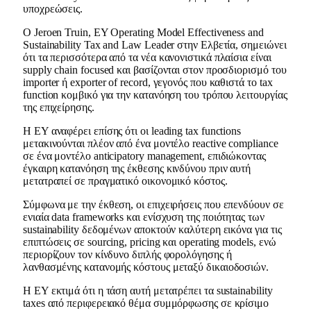
υποχρεώσεις.
Ο Jeroen Truin, EY Operating Model Effectiveness and
Sustainability Tax and Law Leader στην Ελβετία, σημειώνει
ότι τα περισσότερα από τα νέα κανονιστικά πλαίσια είναι
supply chain focused και βασίζονται στον προσδιορισμό του
importer ή exporter of record, γεγονός που καθιστά το tax
function κομβικό για την κατανόηση του τρόπου λειτουργίας
της επιχείρησης.
Η EY αναφέρει επίσης ότι οι leading tax functions
μετακινούνται πλέον από ένα μοντέλο reactive compliance
σε ένα μοντέλο anticipatory management, επιδιώκοντας
έγκαιρη κατανόηση της έκθεσης κινδύνου πριν αυτή
μετατραπεί σε πραγματικό οικονομικό κόστος.
Σύμφωνα με την έκθεση, οι επιχειρήσεις που επενδύουν σε
ενιαία data frameworks και ενίσχυση της ποιότητας των
sustainability δεδομένων αποκτούν καλύτερη εικόνα για τις
επιπτώσεις σε sourcing, pricing και operating models, ενώ
περιορίζουν τον κίνδυνο διπλής φορολόγησης ή
λανθασμένης κατανομής κόστους μεταξύ δικαιοδοσιών.
Η EY εκτιμά ότι η τάση αυτή μετατρέπει τα sustainability
taxes από περιφερειακό θέμα συμμόρφωσης σε κρίσιμο