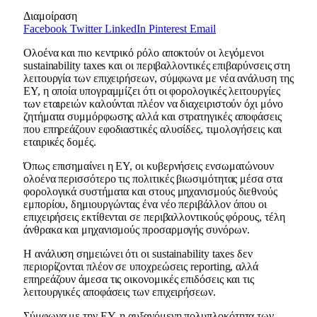
Διαμοίραση
Facebook
Twitter
LinkedIn
Pinterest
Email
Ολοένα και πιο κεντρικό ρόλο αποκτούν οι λεγόμενοι
sustainability taxes και οι περιβαλλοντικές επιβαρύνσεις στη
λειτουργία των επιχειρήσεων, σύμφωνα με νέα ανάλυση της
EY, η οποία υπογραμμίζει ότι οι φορολογικές λειτουργίες
των εταιρειών καλούνται πλέον να διαχειριστούν όχι μόνο
ζητήματα συμμόρφωσης αλλά και στρατηγικές αποφάσεις
που επηρεάζουν εφοδιαστικές αλυσίδες, τιμολογήσεις και
εταιρικές δομές.
Όπως επισημαίνει η EY, οι κυβερνήσεις ενσωματώνουν
ολοένα περισσότερο τις πολιτικές βιωσιμότητας μέσα στα
φορολογικά συστήματα και στους μηχανισμούς διεθνούς
εμπορίου, δημιουργώντας ένα νέο περιβάλλον όπου οι
επιχειρήσεις εκτίθενται σε περιβαλλοντικούς φόρους, τέλη
άνθρακα και μηχανισμούς προσαρμογής συνόρων.
Η ανάλυση σημειώνει ότι οι sustainability taxes δεν
περιορίζονται πλέον σε υποχρεώσεις reporting, αλλά
επηρεάζουν άμεσα τις οικονομικές επιδόσεις και τις
λειτουργικές αποφάσεις των επιχειρήσεων.
Σύμφωνα με την EY, η αυξανόμενη πολυπλοκότητα των