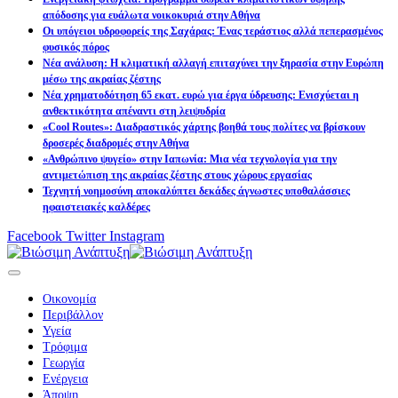
απόδοσης για ευάλωτα νοικοκυριά στην Αθήνα
Οι υπόγειοι υδροφορείς της Σαχάρας: Ένας τεράστιος αλλά πεπερασμένος
φυσικός πόρος
Νέα ανάλυση: Η κλιματική αλλαγή επιταχύνει την ξηρασία στην Ευρώπη
μέσω της ακραίας ζέστης
Νέα χρηματοδότηση 65 εκατ. ευρώ για έργα ύδρευσης: Ενισχύεται η
ανθεκτικότητα απέναντι στη λειψυδρία
«Cool Routes»: Διαδραστικός χάρτης βοηθά τους πολίτες να βρίσκουν
δροσερές διαδρομές στην Αθήνα
«Ανθρώπινο ψυγείο» στην Ιαπωνία: Μια νέα τεχνολογία για την
αντιμετώπιση της ακραίας ζέστης στους χώρους εργασίας
Τεχνητή νοημοσύνη αποκαλύπτει δεκάδες άγνωστες υποθαλάσσιες
ηφαιστειακές καλδέρες
Facebook
Twitter
Instagram
Οικονομία
Περιβάλλον
Υγεία
Τρόφιμα
Γεωργία
Ενέργεια
Άποψη