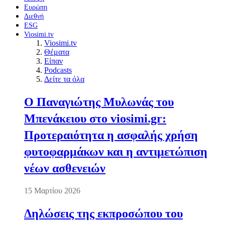
Ευρώπη
Διεθνή
ESG
Viosimi.tv
Viosimi.tv
Θέματα
Είπαν
Podcasts
Δείτε τα όλα
Ο Παναγιώτης Μυλωνάς του
Μπενάκειου στο viosimi.gr:
Προτεραιότητα η ασφαλής χρήση
φυτοφαρμάκων και η αντιμετώπιση
νέων ασθενειών
15 Μαρτίου 2026
Δηλώσεις της εκπροσώπου του