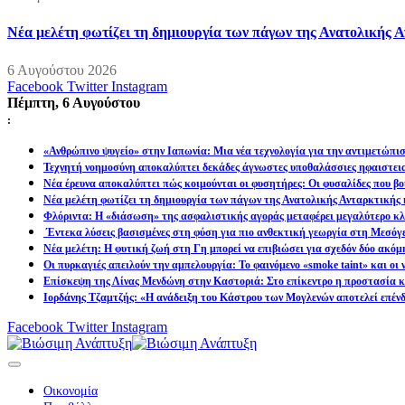
Νέα μελέτη φωτίζει τη δημιουργία των πάγων της Ανατολικής Α
6 Αυγούστου 2026
Facebook
Twitter
Instagram
Πέμπτη, 6 Αυγούστου
:
«Ανθρώπινο ψυγείο» στην Ιαπωνία: Μια νέα τεχνολογία για την αντιμετώπι
Τεχνητή νοημοσύνη αποκαλύπτει δεκάδες άγνωστες υποθαλάσσιες ηφαιστει
Νέα έρευνα αποκαλύπτει πώς κοιμούνται οι φυσητήρες: Οι φυσαλίδες που βοη
Νέα μελέτη φωτίζει τη δημιουργία των πάγων της Ανατολικής Ανταρκτικής 
Φλόριντα: Η «διάσωση» της ασφαλιστικής αγοράς μεταφέρει μεγαλύτερο κλι
Έντεκα λύσεις βασισμένες στη φύση για πιο ανθεκτική γεωργία στη Μεσόγ
Νέα μελέτη: Η φυτική ζωή στη Γη μπορεί να επιβιώσει για σχεδόν δύο ακόμ
Οι πυρκαγιές απειλούν την αμπελουργία: Το φαινόμενο «smoke taint» και οι
Επίσκεψη της Λίνας Μενδώνη στην Καστοριά: Στο επίκεντρο η προστασία κα
Ιορδάνης Τζαμτζής: «Η ανάδειξη του Κάστρου των Μογλενών αποτελεί επένδ
Facebook
Twitter
Instagram
Οικονομία