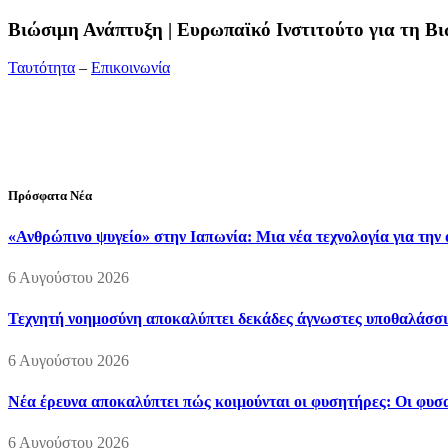
Bιώσιμη Ανάπτυξη | Ευρωπαϊκό Ινστιτούτο για τη 
Ταυτότητα
–
Επικοινωνία
Διεύθυνση:
19ης Μαΐου 52, Τ.Θ. 60256, Θέρμη, 57001 Θεσσαλονί
Τηλέφωνο:
2310210777
Fax:
2310210417
E-mail:
info@viosimi.gr
Πρόσφατα Νέα
«Ανθρώπινο ψυγείο» στην Ιαπωνία: Μια νέα τεχνολογία για την
6 Αυγούστου 2026
Τεχνητή νοημοσύνη αποκαλύπτει δεκάδες άγνωστες υποθαλάσσι
6 Αυγούστου 2026
Νέα έρευνα αποκαλύπτει πώς κοιμούνται οι φυσητήρες: Οι φυσαλ
6 Αυγούστου 2026