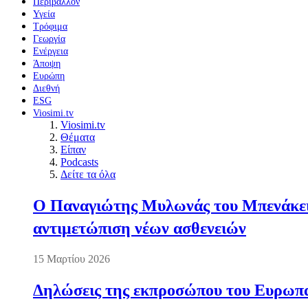
Περιβάλλον
Υγεία
Τρόφιμα
Γεωργία
Ενέργεια
Άποψη
Ευρώπη
Διεθνή
ESG
Viosimi.tv
Viosimi.tv
Θέματα
Είπαν
Podcasts
Δείτε τα όλα
Ο Παναγιώτης Μυλωνάς του Μπενάκειο
αντιμετώπιση νέων ασθενειών
15 Μαρτίου 2026
Δηλώσεις της εκπροσώπου του Ευρωπαί