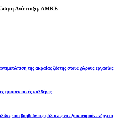
Βιώσιμη Ανάπτυξη, ΑΜΚΕ
κη
 αντιμετώπιση της ακραίας ζέστης στους χώρους εργασίας
ες ηφαιστειακές καλδέρες
ίδες που βοηθούν τις φάλαινες να εξοικονομούν ενέργεια