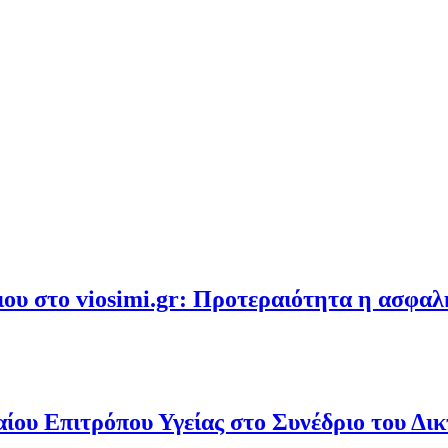
υ στο viosimi.gr: Προτεραιότητα η ασφα
ου Επιτρόπου Υγείας στο Συνέδριο του Δι