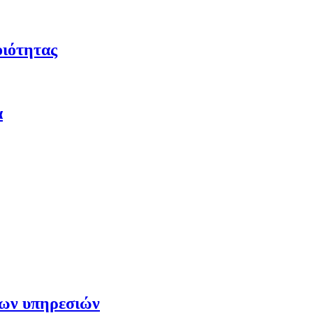
οιότητας
α
των υπηρεσιών