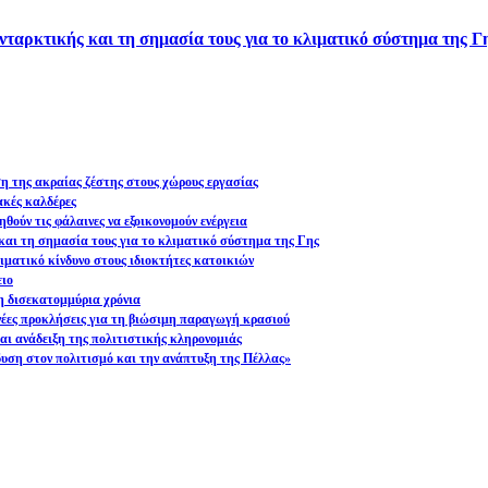
νταρκτικής και τη σημασία τους για το κλιματικό σύστημα της Γ
ση της ακραίας ζέστης στους χώρους εργασίας
ακές καλδέρες
θούν τις φάλαινες να εξοικονομούν ενέργεια
και τη σημασία τους για το κλιματικό σύστημα της Γης
ματικό κίνδυνο στους ιδιοκτήτες κατοικιών
ειο
η δισεκατομμύρια χρόνια
 νέες προκλήσεις για τη βιώσιμη παραγωγή κρασιού
ι ανάδειξη της πολιτιστικής κληρονομιάς
υση στον πολιτισμό και την ανάπτυξη της Πέλλας»