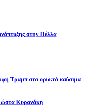
ανάπτυξης στην Πέλλα
ροφή Τραμπ στα ορυκτά καύσιμα
 Κώστα Κυρανάκη