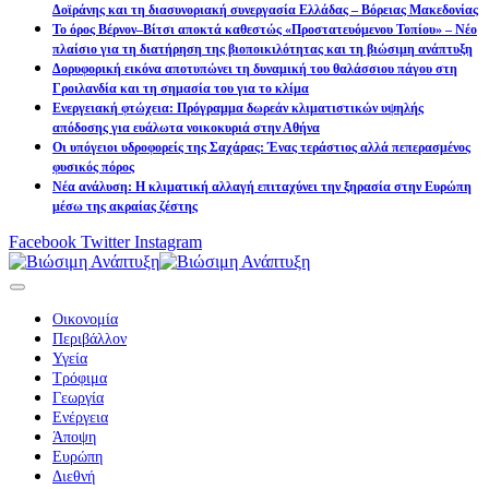
Δοϊράνης και τη διασυνοριακή συνεργασία Ελλάδας – Βόρειας Μακεδονίας
Το όρος Βέρνον–Βίτσι αποκτά καθεστώς «Προστατευόμενου Τοπίου» – Νέο
πλαίσιο για τη διατήρηση της βιοποικιλότητας και τη βιώσιμη ανάπτυξη
Δορυφορική εικόνα αποτυπώνει τη δυναμική του θαλάσσιου πάγου στη
Γροιλανδία και τη σημασία του για το κλίμα
Ενεργειακή φτώχεια: Πρόγραμμα δωρεάν κλιματιστικών υψηλής
απόδοσης για ευάλωτα νοικοκυριά στην Αθήνα
Οι υπόγειοι υδροφορείς της Σαχάρας: Ένας τεράστιος αλλά πεπερασμένος
φυσικός πόρος
Νέα ανάλυση: Η κλιματική αλλαγή επιταχύνει την ξηρασία στην Ευρώπη
μέσω της ακραίας ζέστης
Facebook
Twitter
Instagram
Οικονομία
Περιβάλλον
Υγεία
Τρόφιμα
Γεωργία
Ενέργεια
Άποψη
Ευρώπη
Διεθνή