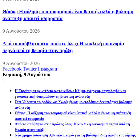
Θάσος: Η αύξηση του τουρισμού είναι θετική, αλλά η βιώσιμη
ανάπτυξη απαιτεί ισορροπία
9 Αυγούστου 2026
Από τα απόβλητα στις πρώτες ύλες: Η κυκλική οικονομία
περνά από τη θεωρία στην πράξη
9 Αυγούστου 2026
Facebook
Twitter
Instagram
Κυριακή, 9 Αυγούστου
:
Η Ευρώπη στην «τέλεια καταιγίδα»: Κλίμα, ενέργεια, τεχνολογία και
γεωπολιτική δοκιμάζουν τη βιώσιμη ανάπτυξη
Στα 30 λεπτά το ροδάκινο: Χωρίς βιώσιμο εισόδημα δεν υπάρχει βιώσιμη
ανάπτυξη
Θάσος: Η αύξηση του τουρισμού είναι θετική, αλλά η βιώσιμη ανάπτυξη
απαιτεί ισορροπία
Από τα απόβλητα στις πρώτες ύλες: Η κυκλική οικονομία περνά από τη
θεωρία στην πράξη
Νέα χρηματοδότηση 3,07 εκατ. ευρώ για τη βιώσιμη διαχείριση της λίμνης