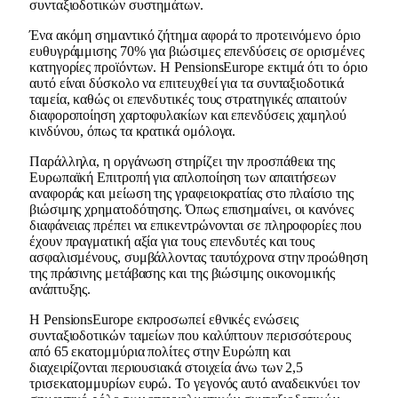
συνταξιοδοτικών συστημάτων.
Ένα ακόμη σημαντικό ζήτημα αφορά το προτεινόμενο όριο
ευθυγράμμισης 70% για βιώσιμες επενδύσεις σε ορισμένες
κατηγορίες προϊόντων. Η PensionsEurope εκτιμά ότι το όριο
αυτό είναι δύσκολο να επιτευχθεί για τα συνταξιοδοτικά
ταμεία, καθώς οι επενδυτικές τους στρατηγικές απαιτούν
διαφοροποίηση χαρτοφυλακίων και επενδύσεις χαμηλού
κινδύνου, όπως τα κρατικά ομόλογα.
Παράλληλα, η οργάνωση στηρίζει την προσπάθεια της
Ευρωπαϊκή Επιτροπή για απλοποίηση των απαιτήσεων
αναφοράς και μείωση της γραφειοκρατίας στο πλαίσιο της
βιώσιμης χρηματοδότησης. Όπως επισημαίνει, οι κανόνες
διαφάνειας πρέπει να επικεντρώνονται σε πληροφορίες που
έχουν πραγματική αξία για τους επενδυτές και τους
ασφαλισμένους, συμβάλλοντας ταυτόχρονα στην προώθηση
της πράσινης μετάβασης και της βιώσιμης οικονομικής
ανάπτυξης.
Η PensionsEurope εκπροσωπεί εθνικές ενώσεις
συνταξιοδοτικών ταμείων που καλύπτουν περισσότερους
από 65 εκατομμύρια πολίτες στην Ευρώπη και
διαχειρίζονται περιουσιακά στοιχεία άνω των 2,5
τρισεκατομμυρίων ευρώ. Το γεγονός αυτό αναδεικνύει τον