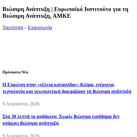
Bιώσιμη Ανάπτυξη | Ευρωπαϊκό Ινστιτούτο για τη
Βιώσιμη Ανάπτυξη, ΑΜΚΕ
Ταυτότητα
–
Επικοινωνία
Διεύθυνση:
19ης Μαΐου 52, Τ.Θ. 60256, Θέρμη, 57001
Θεσσαλονίκη
Τηλέφωνο:
2310210777
Fax:
2310210417
E-mail:
info@viosimi.gr
Πρόσφατα Νέα
Η Ευρώπη στην «τέλεια καταιγίδα»: Κλίμα, ενέργεια,
τεχνολογία και γεωπολιτική δοκιμάζουν τη βιώσιμη ανάπτυξη
9 Αυγούστου 2026
Στα 30 λεπτά το ροδάκινο: Χωρίς βιώσιμο εισόδημα δεν
υπάρχει βιώσιμη ανάπτυξη
9 Αυγούστου 2026