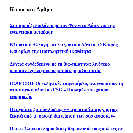
Κορυφαία Άρθρα
Στο τραπέζι διαλόγου με την Φον ντερ Λάιεν για την
ενεργειακή μετάβαση
Κλιματική Αλλαγή και Στεγαστικά Δάνεια: Ο Καιρός
Καθορίζει την Πιστοληπτική Ικανότητα
Δάνεια συνδεδεμένα με τη βιωσιμότητα: λιγότερο
«πράσινο ξέπλυμα», περισσότερη αξιοπιστία
ICAP CRIF Οι ελληνικές επιχειρήσεις αναγνωρίζουν τη
στρατηγική αξία του ESG – Παραμένει το χάσμα
εφαρμογής
Οι αγρότες ζητούν λύσεις: «Η προστασία της γης μας
ξεκινά από τη σωστή διαχείριση των συσκευασιών»
Ποιοι ελληνικοί δήμοι διακρίθηκαν από τους πολίτες σε