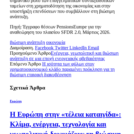
σημαντικό ρόλο των επαγγελματικών συνταξιοδοτικών
ταμείων στη χρηματοδότηση της οικονομίας και στην
υποστήριξη επενδύσεων που συμβάλλουν στη βιώσιμη
ανάπτυξη.
Πηγή: Έγγραφο θέσεων PensionsEurope για την
αναθεώρηση του πλαισίου SFDR 2.0, Μάρτιος 2026.
βιώσιμη ανάπτυξη
οικονομία
Διαμοίραση.
Facebook
Twitter
LinkedIn
Email
Προηγούμενο Άρθρο
Ενέργεια, γεωπολιτική και βιώσιμη
ανάπτυξη σε μια εποχή ενεργειακής αβεβαιότητας
Επόμενο Άρθρο
Η ισότητα των φύλων στον
χρηματοοικονομικό κλάδο παραμένει πρόκληση για τη
βιώσιμη εταιρική διακυβέρνηση
Σχετικά
Άρθρα
Ευρώπη
Η Ευρώπη στην «τέλεια καταιγίδα»:
Κλίμα, ενέργεια, τεχνολογία και
γεωπολιτική δοκιμάζουν τη βιώσιμη