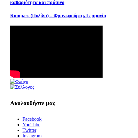
καθαριότητα και πράσινο
Κompass (Πυξίδα) – Φρανκφούρτη, Γερμανία
Ακολουθήστε μας
Facebook
YouTube
Twitter
Instagram