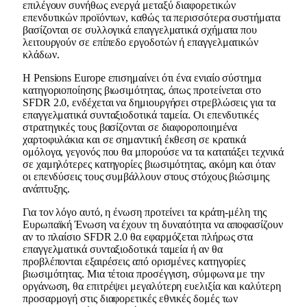
επιλέγουν συνήθως ενεργά μεταξύ διαφορετικών
επενδυτικών προϊόντων, καθώς τα περισσότερα συστήματα
βασίζονται σε συλλογικά επαγγελματικά σχήματα που
λειτουργούν σε επίπεδο εργοδοτών ή επαγγελματικών
κλάδων.
Η Pensions Europe επισημαίνει ότι ένα ενιαίο σύστημα
κατηγοριοποίησης βιωσιμότητας, όπως προτείνεται στο
SFDR 2.0, ενδέχεται να δημιουργήσει στρεβλώσεις για τα
επαγγελματικά συνταξιοδοτικά ταμεία. Οι επενδυτικές
στρατηγικές τους βασίζονται σε διαφοροποιημένα
χαρτοφυλάκια και σε σημαντική έκθεση σε κρατικά
ομόλογα, γεγονός που θα μπορούσε να τα κατατάξει τεχνικά
σε χαμηλότερες κατηγορίες βιωσιμότητας, ακόμη και όταν
οι επενδύσεις τους συμβάλλουν στους στόχους βιώσιμης
ανάπτυξης.
Για τον λόγο αυτό, η ένωση προτείνει τα κράτη-μέλη της
Ευρωπαϊκή Ένωση να έχουν τη δυνατότητα να αποφασίζουν
αν το πλαίσιο SFDR 2.0 θα εφαρμόζεται πλήρως στα
επαγγελματικά συνταξιοδοτικά ταμεία ή αν θα
προβλέπονται εξαιρέσεις από ορισμένες κατηγορίες
βιωσιμότητας. Μια τέτοια προσέγγιση, σύμφωνα με την
οργάνωση, θα επιτρέψει μεγαλύτερη ευελιξία και καλύτερη
προσαρμογή στις διαφορετικές εθνικές δομές των