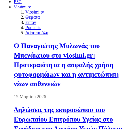
ESG
Viosimi.tv
Viosimi.tv
Θέματα
Είπαν
Podcasts
Δείτε τα όλα
Ο Παναγιώτης Μυλωνάς του
Μπενάκειου στο viosimi.gr:
Προτεραιότητα η ασφαλής χρήση
φυτοφαρμάκων και η αντιμετώπιση
νέων ασθενειών
15 Μαρτίου 2026
Δηλώσεις της εκπροσώπου του
Ευρωπαίου Επιτρόπου Υγείας στο
Συνέδριο του Δικτύου Υγιών Πόλεων