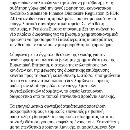
ευρωπαϊκών πολιτικών για την πράσινη μετάβαση, με τη
συζήτηση γύρω από την αναθεώρηση του κανονιστικού
πλαισίου Sustainable Finance Disclosure Regulation (SFDR
2.0) να αναδεικνύει τις προκλήσεις που αντιμετωπίζουν τα
επαγγελματικά συνταξιοδοτικά ταμεία. Σε νέα θέση
πολιτικής, η PensionsEurope υπογραμμίζει την ανάγκη το
νέο πλαίσιο διαφάνειας για τα βιώσιμα χρηματοοικονομικά
προϊόντα να προσαρμοστεί καλύτερα στις ιδιαιτερότητες
των θεσμικών επενδυτών μακροπρόθεσμου χαρακτήρα.
Σύμφωνα με το έγγραφο θέσεων της ένωσης για την
αναθεώρηση του πλαισίου βιώσιμης χρηματοδότησης της
Ευρωπαϊκή Επιτροπή, ο στόχος της απλοποίησης των
κανόνων και της μείωσης της διοικητικής επιβάρυνσης
κινείται προς τη σωστή κατεύθυνση. Ωστόσο, επισημαίνεται
ότι το νέο κανονιστικό πλαίσιο δεν λαμβάνει επαρκώς
υπόψη τον ιδιαίτερο ρόλο των επαγγελματικών
συνταξιοδοτικών ιδρυμάτων, τα οποία λειτουργούν
διαφορετικά από τα τυπικά επενδυτικά προϊόντα λιανικής.
Τα επαγγελματικά συνταξιοδοτικά ταμεία αποτελούν
μακροπρόθεσμους θεσμικούς επενδυτές με βασική
αποστολή τη διασφάλιση επαρκούς εισοδήματος κατά τη
συνταξιοδότηση για τους ασφαλισμένους τους. Σε αντίθεση
με τα επενδυτικά προϊόντα λιανικής, οι ασφαλισμένοι δεν