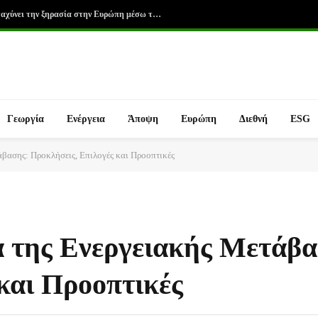
Νέα ανάλυση: Η κλιματική αλλαγή επιταχύνει την ξηρασία στην Ευρώπη μέσω της ακραίας ζέστης
Γεωργία
Ενέργεια
Άποψη
Ευρώπη
Διεθνή
ESG
άβασης: Προκλήσεις, Επιλογές και Προοπτικές
 της Ενεργειακής Μετάβα
και Προοπτικές