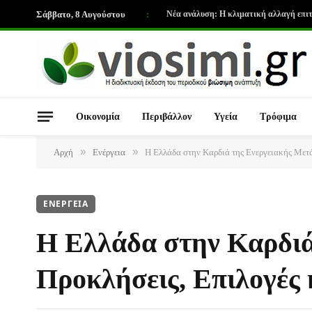
Σάββατο, 8 Αυγούστου
:
Οικονομία
Περιβάλλον
Υγεία
Τρόφιμα
»
»
Αρχή
Ενέργεια
Η Ελλάδα στην Καρδιά της Ενεργειακής Μετ
ΕΝΈΡΓΕΙΑ
Η Ελλάδα στην Καρδιά
Προκλήσεις, Επιλογές 