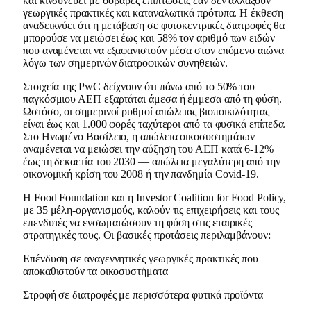
και κινδυνεύει με σοβαρές επιπτώσεις εάν δεν αλλάξουν
γεωργικές πρακτικές και καταναλωτικά πρότυπα. Η έκθεση
αναδεικνύει ότι η μετάβαση σε φυτοκεντρικές διατροφές θα
μπορούσε να μειώσει έως και 58% τον αριθμό των ειδών
που αναμένεται να εξαφανιστούν μέσα στον επόμενο αιώνα
λόγω των σημερινών διατροφικών συνηθειών.
Στοιχεία της PwC δείχνουν ότι πάνω από το 50% του
παγκόσμιου ΑΕΠ εξαρτάται άμεσα ή έμμεσα από τη φύση.
Ωστόσο, οι σημερινοί ρυθμοί απώλειας βιοποικιλότητας
είναι έως και 1.000 φορές ταχύτεροι από τα φυσικά επίπεδα.
Στο Ηνωμένο Βασίλειο, η απώλεια οικοσυστημάτων
αναμένεται να μειώσει την αύξηση του ΑΕΠ κατά 6-12%
έως τη δεκαετία του 2030 — απώλεια μεγαλύτερη από την
οικονομική κρίση του 2008 ή την πανδημία Covid-19.
Η Food Foundation και η Investor Coalition for Food Policy,
με 35 μέλη-οργανισμούς, καλούν τις επιχειρήσεις και τους
επενδυτές να ενσωματώσουν τη φύση στις εταιρικές
στρατηγικές τους. Οι βασικές προτάσεις περιλαμβάνουν:
Επένδυση σε αναγεννητικές γεωργικές πρακτικές που
αποκαθιστούν τα οικοσυστήματα
Στροφή σε διατροφές με περισσότερα φυτικά προϊόντα