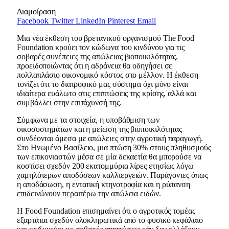
Διαμοίραση
Facebook
Twitter
LinkedIn
Pinterest
Email
Μια νέα έκθεση του βρετανικού οργανισμού The Food
Foundation κρούει τον κώδωνα του κινδύνου για τις
σοβαρές συνέπειες της απώλειας βιοποικιλότητας,
προειδοποιώντας ότι η αδράνεια θα οδηγήσει σε
πολλαπλάσιο οικονομικό κόστος στο μέλλον. Η έκθεση
τονίζει ότι το διατροφικό μας σύστημα όχι μόνο είναι
ιδιαίτερα ευάλωτο στις επιπτώσεις της κρίσης, αλλά και
συμβάλλει στην επιτάχυνσή της.
Σύμφωνα με τα στοιχεία, η υποβάθμιση των
οικοσυστημάτων και η μείωση της βιοποικιλότητας
συνδέονται άμεσα με απώλειες στην αγροτική παραγωγή.
Στο Ηνωμένο Βασίλειο, μια πτώση 30% στους πληθυσμούς
των επικονιαστών μέσα σε μία δεκαετία θα μπορούσε να
κοστίσει σχεδόν 200 εκατομμύρια λίρες ετησίως λόγω
χαμηλότερων αποδόσεων καλλιεργειών. Παράγοντες όπως
η αποδάσωση, η εντατική κτηνοτροφία και η ρύπανση
επιδεινώνουν περαιτέρω την απώλεια ειδών.
Η Food Foundation επισημαίνει ότι ο αγροτικός τομέας
εξαρτάται σχεδόν ολοκληρωτικά από το φυσικό κεφάλαιο