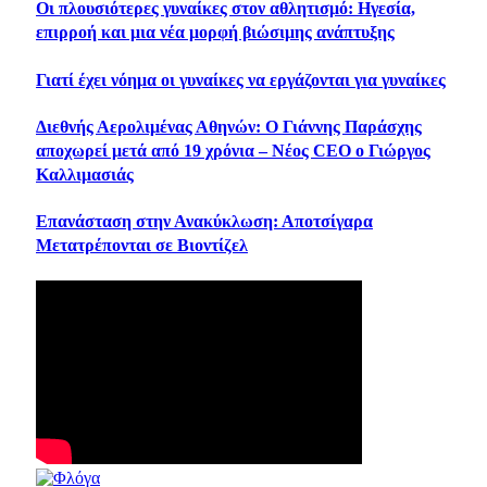
Οι πλουσιότερες γυναίκες στον αθλητισμό: Ηγεσία,
επιρροή και μια νέα μορφή βιώσιμης ανάπτυξης
Γιατί έχει νόημα οι γυναίκες να εργάζονται για γυναίκες
Διεθνής Αερολιμένας Αθηνών: Ο Γιάννης Παράσχης
αποχωρεί μετά από 19 χρόνια – Νέος CEO ο Γιώργος
Καλλιμασιάς
Επανάσταση στην Ανακύκλωση: Αποτσίγαρα
Μετατρέπονται σε Βιοντίζελ