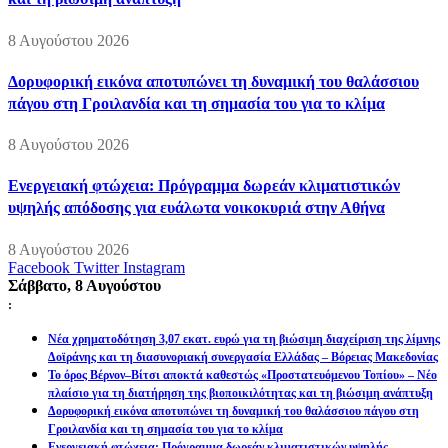
8 Αυγούστου 2026
Δορυφορική εικόνα αποτυπώνει τη δυναμική του θαλάσσιου
πάγου στη Γροιλανδία και τη σημασία του για το κλίμα
8 Αυγούστου 2026
Ενεργειακή φτώχεια: Πρόγραμμα δωρεάν κλιματιστικών
υψηλής απόδοσης για ευάλωτα νοικοκυριά στην Αθήνα
8 Αυγούστου 2026
Facebook
Twitter
Instagram
Σάββατο, 8 Αυγούστου
:
Νέα χρηματοδότηση 3,07 εκατ. ευρώ για τη βιώσιμη διαχείριση της λίμνης
Δοϊράνης και τη διασυνοριακή συνεργασία Ελλάδας – Βόρειας Μακεδονίας
Το όρος Βέρνον–Βίτσι αποκτά καθεστώς «Προστατευόμενου Τοπίου» – Νέο
πλαίσιο για τη διατήρηση της βιοποικιλότητας και τη βιώσιμη ανάπτυξη
Δορυφορική εικόνα αποτυπώνει τη δυναμική του θαλάσσιου πάγου στη
Γροιλανδία και τη σημασία του για το κλίμα
Ενεργειακή φτώχεια: Πρόγραμμα δωρεάν κλιματιστικών υψηλής