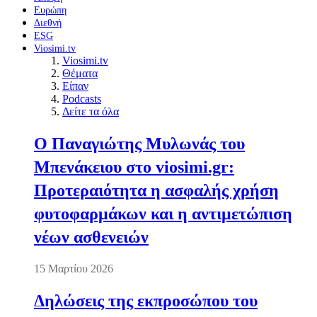
Ευρώπη
Διεθνή
ESG
Viosimi.tv
Viosimi.tv
Θέματα
Είπαν
Podcasts
Δείτε τα όλα
Ο Παναγιώτης Μυλωνάς του
Μπενάκειου στο viosimi.gr:
Προτεραιότητα η ασφαλής χρήση
φυτοφαρμάκων και η αντιμετώπιση
νέων ασθενειών
15 Μαρτίου 2026
Δηλώσεις της εκπροσώπου του