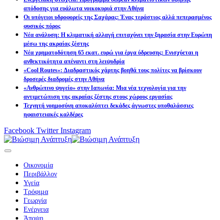
απόδοσης για ευάλωτα νοικοκυριά στην Αθήνα
Οι υπόγειοι υδροφορείς της Σαχάρας: Ένας τεράστιος αλλά πεπερασμένος
φυσικός πόρος
Νέα ανάλυση: Η κλιματική αλλαγή επιταχύνει την ξηρασία στην Ευρώπη
μέσω της ακραίας ζέστης
Νέα χρηματοδότηση 65 εκατ. ευρώ για έργα ύδρευσης: Ενισχύεται η
ανθεκτικότητα απέναντι στη λειψυδρία
«Cool Routes»: Διαδραστικός χάρτης βοηθά τους πολίτες να βρίσκουν
δροσερές διαδρομές στην Αθήνα
«Ανθρώπινο ψυγείο» στην Ιαπωνία: Μια νέα τεχνολογία για την
αντιμετώπιση της ακραίας ζέστης στους χώρους εργασίας
Τεχνητή νοημοσύνη αποκαλύπτει δεκάδες άγνωστες υποθαλάσσιες
ηφαιστειακές καλδέρες
Facebook
Twitter
Instagram
Οικονομία
Περιβάλλον
Υγεία
Τρόφιμα
Γεωργία
Ενέργεια
Άποψη