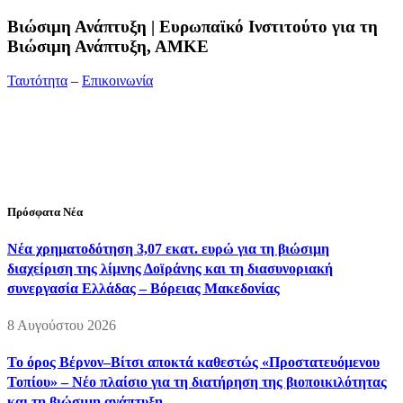
Bιώσιμη Ανάπτυξη | Ευρωπαϊκό Ινστιτούτο για τη
Βιώσιμη Ανάπτυξη, ΑΜΚΕ
Ταυτότητα
–
Επικοινωνία
Διεύθυνση:
19ης Μαΐου 52, Τ.Θ. 60256, Θέρμη, 57001
Θεσσαλονίκη
Τηλέφωνο:
2310210777
Fax:
2310210417
E-mail:
info@viosimi.gr
Πρόσφατα Νέα
Νέα χρηματοδότηση 3,07 εκατ. ευρώ για τη βιώσιμη
διαχείριση της λίμνης Δοϊράνης και τη διασυνοριακή
συνεργασία Ελλάδας – Βόρειας Μακεδονίας
8 Αυγούστου 2026
Το όρος Βέρνον–Βίτσι αποκτά καθεστώς «Προστατευόμενου
Τοπίου» – Νέο πλαίσιο για τη διατήρηση της βιοποικιλότητας
και τη βιώσιμη ανάπτυξη