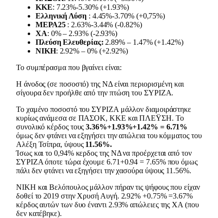
ΚΚΕ
: 7.23%-5.30% (+1.93%)
Ελληνική Λύση
: 4.45%-3.70% (+0,75%)
ΜΕΡΑ25
: 2.63%-3.44% (-0.82%)
ΧΑ
: 0% – 2.93% (-2.93%)
Πλεύση Ελευθερίας:
2.89% – 1.47% (+1.42%)
NΙΚΗ
: 2.92% – 0% (+2.92%)
To συμπέρασμα που βγαίνει είναι:
Η άνοδος (σε ποσοστό) της ΝΔ είναι περιορισμένη και
σίγουρα δεν προήλθε από την πτώση του ΣΥΡΙΖΑ.
Το χαμένο ποσοστό του ΣΥΡΙΖΑ μάλλον διαμοιράστηκε
κυρίως ανάμεσα σε ΠΑΣΟΚ, ΚΚΕ και ΠΛΕΫΣΗ. Το
συνολικό κέρδος τους
3.36%+1.93%+1.42% = 6.71%
όμως δεν φτάνει να εξηγήσει την απώλεια του κόμματος του
Αλέξη Τσίπρα, ύψους
11.56%.
Ίσως και το 0,94% κερδος της ΝΔ να προέρχεται από τον
ΣΥΡΙΖΑ όποτε τώρα έχουμε 6.71+0.94 = 7.65% που όμως
πάλι δεν φτάνει να εξηγήσει την χασούρα ύψους 11.56%.
ΝΙΚΗ και Βελόπουλος μάλλον πήραν τις ψήφους που είχαν
δοθεί το 2019 στην Χρυσή Αυγή. 2.92% +0.75% =3.67%
κέρδος αυτών των δυο έναντι 2.93% απώλειες της ΧΑ (που
δεν κατέβηκε).