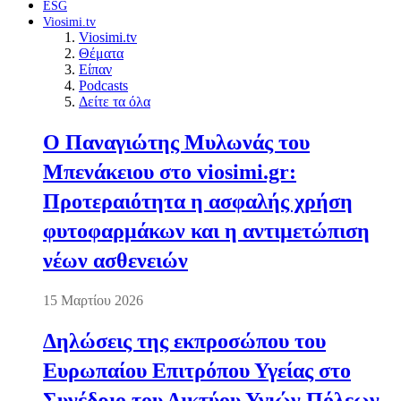
ESG
Viosimi.tv
Viosimi.tv
Θέματα
Είπαν
Podcasts
Δείτε τα όλα
Ο Παναγιώτης Μυλωνάς του
Μπενάκειου στο viosimi.gr:
Προτεραιότητα η ασφαλής χρήση
φυτοφαρμάκων και η αντιμετώπιση
νέων ασθενειών
15 Μαρτίου 2026
Δηλώσεις της εκπροσώπου του
Ευρωπαίου Επιτρόπου Υγείας στο
Συνέδριο του Δικτύου Υγιών Πόλεων