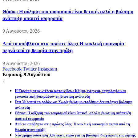
Θάσος: Η αύξηση του τουρισμού είναι θετική, αλλά η βιώσιμη
ανάπτυξη απαιτεί ισορροπία
9 Αυγούστου 2026
Από τα απόβλητα στις πρώτες ύλες: Η κυκλική οικονομία
περνά από τη θεωρία στην πράξη
9 Αυγούστου 2026
Facebook
Twitter
Instagram
Κυριακή, 9 Αυγούστου
:
Η Ευρώπη στην «τέλεια καταιγίδα»: Κλίμα, ενέργεια, τεχνολογία και
γεωπολιτική δοκιμάζουν τη βιώσιμη ανάπτυξη
Στα 30 λεπτά το ροδάκινο: Χωρίς βιώσιμο εισόδημα δεν υπάρχει βιώσιμη
ανάπτυξη
Θάσος: Η αύξηση του τουρισμού είναι θετική, αλλά η βιώσιμη ανάπτυξη
απαιτεί ισορροπία
Από τα απόβλητα στις πρώτες ύλες: Η κυκλική οικονομία περνά από τη
θεωρία στην πράξη
Νέα χρηματοδότηση 3,07 εκατ. ευρώ για τη βιώσιμη διαχείριση της λίμνης