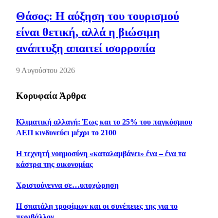
Θάσος: Η αύξηση του τουρισμού
είναι θετική, αλλά η βιώσιμη
ανάπτυξη απαιτεί ισορροπία
9 Αυγούστου 2026
Κορυφαία Άρθρα
Κλιματική αλλαγή: Έως και το 25% του παγκόσμιου
ΑΕΠ κινδυνεύει μέχρι το 2100
Η τεχνητή νοημοσύνη «καταλαμβάνει» ένα – ένα τα
κάστρα της οικονομίας
Χριστούγεννα σε…υποχώρηση
Η σπατάλη τροφίμων και οι συνέπειες της για το
περιβάλλον