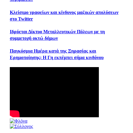
Κλείσιμο γραφείων και κίνδυνος μαζικών απολύσεων
στο Twitter
Iδρύεται Δίκτυο Μεταλλευτικών Πόλεων με τη
συμμετοχή οκτώ δήμων
Παγκόσμια Ημέρα κατά της Ξηρασίας και
Ερημοποίησης: Η Γη εκπέμπει σήμα κινδύνου