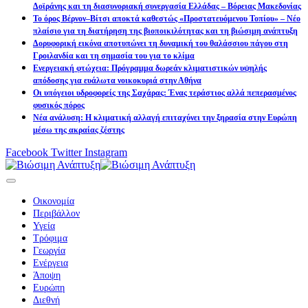
Δοϊράνης και τη διασυνοριακή συνεργασία Ελλάδας – Βόρειας Μακεδονίας
Το όρος Βέρνον–Βίτσι αποκτά καθεστώς «Προστατευόμενου Τοπίου» – Νέο
πλαίσιο για τη διατήρηση της βιοποικιλότητας και τη βιώσιμη ανάπτυξη
Δορυφορική εικόνα αποτυπώνει τη δυναμική του θαλάσσιου πάγου στη
Γροιλανδία και τη σημασία του για το κλίμα
Ενεργειακή φτώχεια: Πρόγραμμα δωρεάν κλιματιστικών υψηλής
απόδοσης για ευάλωτα νοικοκυριά στην Αθήνα
Οι υπόγειοι υδροφορείς της Σαχάρας: Ένας τεράστιος αλλά πεπερασμένος
φυσικός πόρος
Νέα ανάλυση: Η κλιματική αλλαγή επιταχύνει την ξηρασία στην Ευρώπη
μέσω της ακραίας ζέστης
Facebook
Twitter
Instagram
Οικονομία
Περιβάλλον
Υγεία
Τρόφιμα
Γεωργία
Ενέργεια
Άποψη
Ευρώπη
Διεθνή