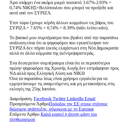
Άρα υπάρχει ένα ακόμα μικρό ποσοστό 3.67%-2.93% =
0,74% ΝΙΚΗΣ+Βελόπουλου που μπορεί να προήλθε και
αυτό από τον ΣΥΡΙΖΑ.
Έτσι τώρα έχουμε κέρδη άλλων κομμάτων εις βάρος του
ΣΥΡΙΖΑ = 7.65% + 0,74% = 8.39% (πάλι λείπει κάτι).
To βασικό μου συμπέρασμα που βγαίνει από την παραπάνω
ανάλυση είναι ότι οι ψηφοφόροι που εγκατέλειψαν τον
ΣΥΡΙΖΑ δεν πήγαν (εκτός ελαχίστων) στη Νέα Δημοκρατία
αλλά σε άλλα κόμματα της (κέντρο)αριστεράς.
Ένα δευτερεύον συμπέρασμα είναι ότι οι περισσότεροι
πρώην ψηφοφόροι της Χρυσής Αυγής δεν εστράφησαν προς
ΝΔ αλλά προς Ελληνική Λύση και ΝΙΚΗ
Όλα τα παραπάνω ίσως είναι χρήσιμο εργαλεία για να
ερμηνεύσουμε τις αναμενόμενες και μη μετακινήσεις στις
εκλογές της 25ης Ιουνίου.
Διαμοίραση.
Facebook
Twitter
LinkedIn
Email
Προηγούμενο Άρθρο
Πρόοδος της ΕΕ στους στόχους
βιώσιμης ανάπτυξης, σύμφωνα με τη Eurostat
Επόμενο Άρθρο
Καλά κρατεί η άτυπη μάχη του
πληθωρισμού