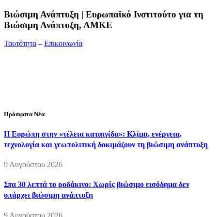
Bιώσιμη Ανάπτυξη | Ευρωπαϊκό Ινστιτούτο για τη
Βιώσιμη Ανάπτυξη, ΑΜΚΕ
Ταυτότητα
–
Επικοινωνία
Διεύθυνση:
19ης Μαΐου 52, Τ.Θ. 60256, Θέρμη, 57001
Θεσσαλονίκη
Τηλέφωνο:
2310210777
Fax:
2310210417
E-mail:
info@viosimi.gr
Πρόσφατα Νέα
Η Ευρώπη στην «τέλεια καταιγίδα»: Κλίμα, ενέργεια,
τεχνολογία και γεωπολιτική δοκιμάζουν τη βιώσιμη ανάπτυξη
9 Αυγούστου 2026
Στα 30 λεπτά το ροδάκινο: Χωρίς βιώσιμο εισόδημα δεν
υπάρχει βιώσιμη ανάπτυξη
9 Αυγούστου 2026