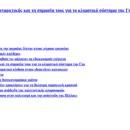
νταρκτικής και τη σημασία τους για το κλιματικό σύστημα της Γ
ση της ακραίας ζέστης στους χώρους εργασίας
ακές καλδέρες
θούν τις φάλαινες να εξοικονομούν ενέργεια
και τη σημασία τους για το κλιματικό σύστημα της Γης
ματικό κίνδυνο στους ιδιοκτήτες κατοικιών
ειο
η δισεκατομμύρια χρόνια
 νέες προκλήσεις για τη βιώσιμη παραγωγή κρασιού
ι ανάδειξη της πολιτιστικής κληρονομιάς
υση στον πολιτισμό και την ανάπτυξη της Πέλλας»