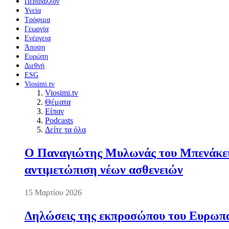
Περιβάλλον
Υγεία
Τρόφιμα
Γεωργία
Ενέργεια
Άποψη
Ευρώπη
Διεθνή
ESG
Viosimi.tv
Viosimi.tv
Θέματα
Είπαν
Podcasts
Δείτε τα όλα
Ο Παναγιώτης Μυλωνάς του Μπενάκειο
αντιμετώπιση νέων ασθενειών
15 Μαρτίου 2026
Δηλώσεις της εκπροσώπου του Ευρωπαί