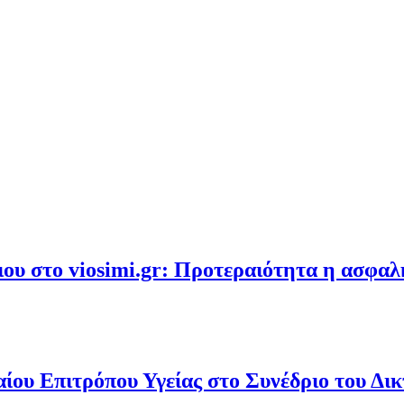
υ στο viosimi.gr: Προτεραιότητα η ασφα
ου Επιτρόπου Υγείας στο Συνέδριο του Δι