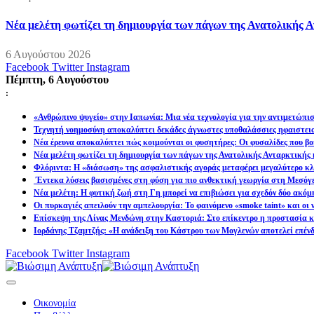
Νέα μελέτη φωτίζει τη δημιουργία των πάγων της Ανατολικής Α
6 Αυγούστου 2026
Facebook
Twitter
Instagram
Πέμπτη, 6 Αυγούστου
:
«Ανθρώπινο ψυγείο» στην Ιαπωνία: Μια νέα τεχνολογία για την αντιμετώπι
Τεχνητή νοημοσύνη αποκαλύπτει δεκάδες άγνωστες υποθαλάσσιες ηφαιστει
Νέα έρευνα αποκαλύπτει πώς κοιμούνται οι φυσητήρες: Οι φυσαλίδες που βοη
Νέα μελέτη φωτίζει τη δημιουργία των πάγων της Ανατολικής Ανταρκτικής 
Φλόριντα: Η «διάσωση» της ασφαλιστικής αγοράς μεταφέρει μεγαλύτερο κλι
Έντεκα λύσεις βασισμένες στη φύση για πιο ανθεκτική γεωργία στη Μεσόγ
Νέα μελέτη: Η φυτική ζωή στη Γη μπορεί να επιβιώσει για σχεδόν δύο ακόμ
Οι πυρκαγιές απειλούν την αμπελουργία: Το φαινόμενο «smoke taint» και οι
Επίσκεψη της Λίνας Μενδώνη στην Καστοριά: Στο επίκεντρο η προστασία κα
Ιορδάνης Τζαμτζής: «Η ανάδειξη του Κάστρου των Μογλενών αποτελεί επένδ
Facebook
Twitter
Instagram
Οικονομία