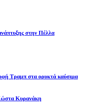
ανάπτυξης στην Πέλλα
ροφή Τραμπ στα ορυκτά καύσιμα
 Κώστα Κυρανάκη