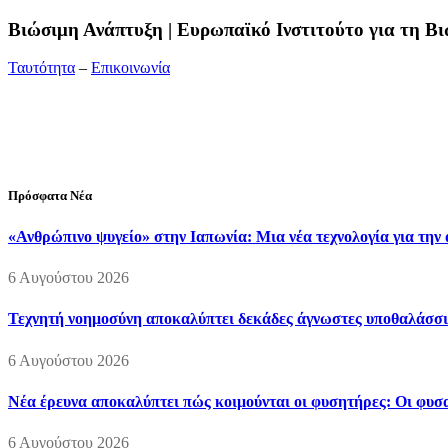
Bιώσιμη Ανάπτυξη | Ευρωπαϊκό Ινστιτούτο για τη 
Ταυτότητα
–
Επικοινωνία
Διεύθυνση:
19ης Μαΐου 52, Τ.Θ. 60256, Θέρμη, 57001 Θεσσαλονί
Τηλέφωνο:
2310210777
Fax:
2310210417
E-mail:
info@viosimi.gr
Πρόσφατα Νέα
«Ανθρώπινο ψυγείο» στην Ιαπωνία: Μια νέα τεχνολογία για την
6 Αυγούστου 2026
Τεχνητή νοημοσύνη αποκαλύπτει δεκάδες άγνωστες υποθαλάσσι
6 Αυγούστου 2026
Νέα έρευνα αποκαλύπτει πώς κοιμούνται οι φυσητήρες: Οι φυσαλ
6 Αυγούστου 2026