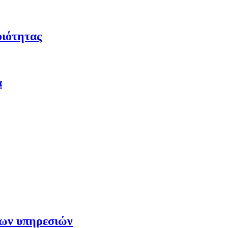
οιότητας
α
των υπηρεσιών