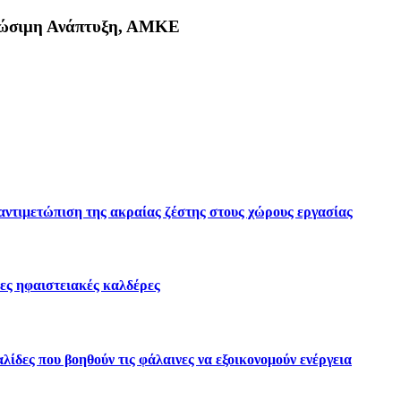
Βιώσιμη Ανάπτυξη, ΑΜΚΕ
κη
 αντιμετώπιση της ακραίας ζέστης στους χώρους εργασίας
ες ηφαιστειακές καλδέρες
ίδες που βοηθούν τις φάλαινες να εξοικονομούν ενέργεια