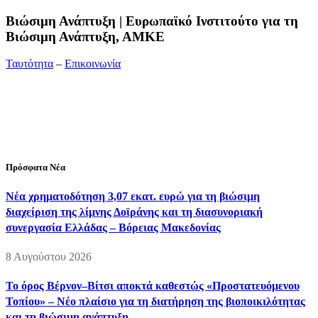
Bιώσιμη Ανάπτυξη | Ευρωπαϊκό Ινστιτούτο για τη
Βιώσιμη Ανάπτυξη, ΑΜΚΕ
Ταυτότητα
–
Επικοινωνία
Διεύθυνση:
19ης Μαΐου 52, Τ.Θ. 60256, Θέρμη, 57001
Θεσσαλονίκη
Τηλέφωνο:
2310210777
Fax:
2310210417
E-mail:
info@viosimi.gr
Πρόσφατα Νέα
Νέα χρηματοδότηση 3,07 εκατ. ευρώ για τη βιώσιμη
διαχείριση της λίμνης Δοϊράνης και τη διασυνοριακή
συνεργασία Ελλάδας – Βόρειας Μακεδονίας
8 Αυγούστου 2026
Το όρος Βέρνον–Βίτσι αποκτά καθεστώς «Προστατευόμενου
Τοπίου» – Νέο πλαίσιο για τη διατήρηση της βιοποικιλότητας
και τη βιώσιμη ανάπτυξη