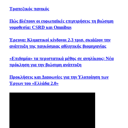
Τραπεζικός πανικός
Πώς βλέπουν οι ευρωπαϊκές επιχειρήσεις τη βιώσιμη
νομοθεσία: CSRD και Omnibus
Έρευνα: Κλιματικοί κίνδυνοι 2,3 τρισ. σκιάζουν την
ανάπτυξη της παγκόσμιας αθλητικής βιομηχανίας
«Επιδημία» τα περιστατικά μέθης σε ανηλίκους: Νέα
πρόκληση για την βιώσιμη ανάπτυξη
Προκλήσεις και Διαφωνίες για την Υλοποίηση των
Έργων του «Ελλάδα 2.0»