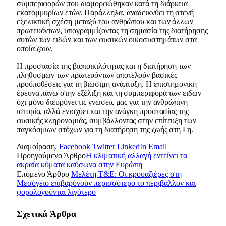
συμπεριφορών που διαμορφώθηκαν κατά τη διάρκεια
εκατομμυρίων ετών. Παράλληλα, αναδεικνύει τη στενή
εξελικτική σχέση μεταξύ του ανθρώπου και των άλλων
πρωτευόντων, υπογραμμίζοντας τη σημασία της διατήρησης
αυτών των ειδών και των φυσικών οικοσυστημάτων στα
οποία ζουν.
Η προστασία της βιοποικιλότητας και η διατήρηση των
πληθυσμών των πρωτευόντων αποτελούν βασικές
προϋποθέσεις για τη βιώσιμη ανάπτυξη. Η επιστημονική
έρευνα πάνω στην εξέλιξη και τη συμπεριφορά των ειδών
όχι μόνο διευρύνει τις γνώσεις μας για την ανθρώπινη
ιστορία, αλλά ενισχύει και την ανάγκη προστασίας της
φυσικής κληρονομιάς, συμβάλλοντας στην επίτευξη των
παγκόσμιων στόχων για τη διατήρηση της ζωής στη Γη.
Διαμοίραση.
Facebook
Twitter
LinkedIn
Email
Προηγούμενο Άρθρο
Η κλιματική αλλαγή εντείνει τα
ακραία κύματα καύσωνα στην Ευρώπη
Επόμενο Άρθρο
Μελέτη T&E: Οι κρουαζιέρες στη
Μεσόγειο επιβαρύνουν περισσότερο το περιβάλλον και
φορολογούνται λιγότερο
Σχετικά
Άρθρα