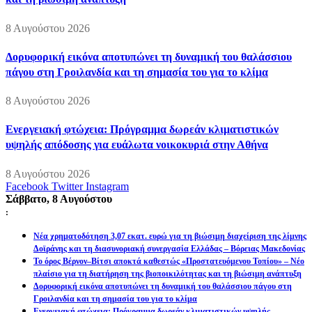
8 Αυγούστου 2026
Δορυφορική εικόνα αποτυπώνει τη δυναμική του θαλάσσιου
πάγου στη Γροιλανδία και τη σημασία του για το κλίμα
8 Αυγούστου 2026
Ενεργειακή φτώχεια: Πρόγραμμα δωρεάν κλιματιστικών
υψηλής απόδοσης για ευάλωτα νοικοκυριά στην Αθήνα
8 Αυγούστου 2026
Facebook
Twitter
Instagram
Σάββατο, 8 Αυγούστου
:
Νέα χρηματοδότηση 3,07 εκατ. ευρώ για τη βιώσιμη διαχείριση της λίμνης
Δοϊράνης και τη διασυνοριακή συνεργασία Ελλάδας – Βόρειας Μακεδονίας
Το όρος Βέρνον–Βίτσι αποκτά καθεστώς «Προστατευόμενου Τοπίου» – Νέο
πλαίσιο για τη διατήρηση της βιοποικιλότητας και τη βιώσιμη ανάπτυξη
Δορυφορική εικόνα αποτυπώνει τη δυναμική του θαλάσσιου πάγου στη
Γροιλανδία και τη σημασία του για το κλίμα
Ενεργειακή φτώχεια: Πρόγραμμα δωρεάν κλιματιστικών υψηλής