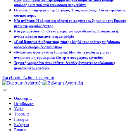
απόδοσης για ευάλωτα νοικοκυριά στην Αθήνα
Οι υπόγειοι υδροφορείς της Σαχάρας: Ένας τεράστιος αλλά πεπερασμένος
φυσικός πόρος
Νέα ανάλυση: Η κλιματική αλλαγή επιταχύνει την ξηρασία στην Ευρώπη
μέσω της ακραίας ζέστης
Νέα χρηματοδότηση 65 εκατ. ευρώ για έργα ύδρευσης: Ενισχύεται η
ανθεκτικότητα απέναντι στη λειψυδρία
«Cool Routes»: Διαδραστικός χάρτης βοηθά τους πολίτες να βρίσκουν
δροσερές διαδρομές στην Αθήνα
«Ανθρώπινο ψυγείο» στην Ιαπωνία: Μια νέα τεχνολογία για την
αντιμετώπιση της ακραίας ζέστης στους χώρους εργασίας
Τεχνητή νοημοσύνη αποκαλύπτει δεκάδες άγνωστες υποθαλάσσιες
ηφαιστειακές καλδέρες
Facebook
Twitter
Instagram
Οικονομία
Περιβάλλον
Υγεία
Τρόφιμα
Γεωργία
Ενέργεια
Άποψη