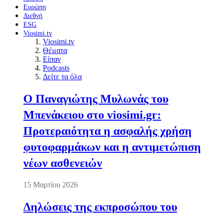
Ευρώπη
Διεθνή
ESG
Viosimi.tv
Viosimi.tv
Θέματα
Είπαν
Podcasts
Δείτε τα όλα
Ο Παναγιώτης Μυλωνάς του
Μπενάκειου στο viosimi.gr:
Προτεραιότητα η ασφαλής χρήση
φυτοφαρμάκων και η αντιμετώπιση
νέων ασθενειών
15 Μαρτίου 2026
Δηλώσεις της εκπροσώπου του