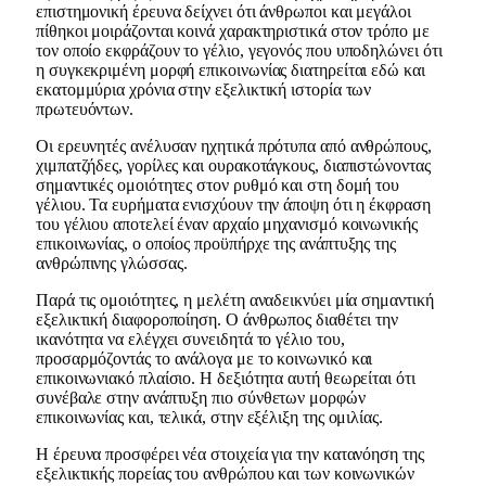
επιστημονική έρευνα δείχνει ότι άνθρωποι και μεγάλοι
πίθηκοι μοιράζονται κοινά χαρακτηριστικά στον τρόπο με
τον οποίο εκφράζουν το γέλιο, γεγονός που υποδηλώνει ότι
η συγκεκριμένη μορφή επικοινωνίας διατηρείται εδώ και
εκατομμύρια χρόνια στην εξελικτική ιστορία των
πρωτευόντων.
Οι ερευνητές ανέλυσαν ηχητικά πρότυπα από ανθρώπους,
χιμπατζήδες, γορίλες και ουρακοτάγκους, διαπιστώνοντας
σημαντικές ομοιότητες στον ρυθμό και στη δομή του
γέλιου. Τα ευρήματα ενισχύουν την άποψη ότι η έκφραση
του γέλιου αποτελεί έναν αρχαίο μηχανισμό κοινωνικής
επικοινωνίας, ο οποίος προϋπήρχε της ανάπτυξης της
ανθρώπινης γλώσσας.
Παρά τις ομοιότητες, η μελέτη αναδεικνύει μία σημαντική
εξελικτική διαφοροποίηση. Ο άνθρωπος διαθέτει την
ικανότητα να ελέγχει συνειδητά το γέλιο του,
προσαρμόζοντάς το ανάλογα με το κοινωνικό και
επικοινωνιακό πλαίσιο. Η δεξιότητα αυτή θεωρείται ότι
συνέβαλε στην ανάπτυξη πιο σύνθετων μορφών
επικοινωνίας και, τελικά, στην εξέλιξη της ομιλίας.
Η έρευνα προσφέρει νέα στοιχεία για την κατανόηση της
εξελικτικής πορείας του ανθρώπου και των κοινωνικών