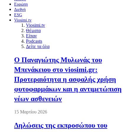
Ευρώπη
Διεθνή
ESG
Viosimi.tv
Viosimi.tv
Θέματα
Είπαν
Podcasts
Δείτε τα όλα
Ο Παναγιώτης Μυλωνάς του
Μπενάκειου στο viosimi.gr:
Προτεραιότητα η ασφαλής χρήση
φυτοφαρμάκων και η αντιμετώπιση
νέων ασθενειών
15 Μαρτίου 2026
Δηλώσεις της εκπροσώπου του