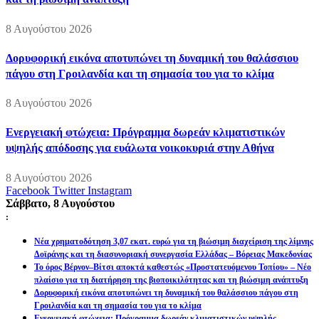
8 Αυγούστου 2026
Δορυφορική εικόνα αποτυπώνει τη δυναμική του θαλάσσιου
πάγου στη Γροιλανδία και τη σημασία του για το κλίμα
8 Αυγούστου 2026
Ενεργειακή φτώχεια: Πρόγραμμα δωρεάν κλιματιστικών
υψηλής απόδοσης για ευάλωτα νοικοκυριά στην Αθήνα
8 Αυγούστου 2026
Facebook
Twitter
Instagram
Σάββατο, 8 Αυγούστου
:
Νέα χρηματοδότηση 3,07 εκατ. ευρώ για τη βιώσιμη διαχείριση της λίμνης
Δοϊράνης και τη διασυνοριακή συνεργασία Ελλάδας – Βόρειας Μακεδονίας
Το όρος Βέρνον–Βίτσι αποκτά καθεστώς «Προστατευόμενου Τοπίου» – Νέο
πλαίσιο για τη διατήρηση της βιοποικιλότητας και τη βιώσιμη ανάπτυξη
Δορυφορική εικόνα αποτυπώνει τη δυναμική του θαλάσσιου πάγου στη
Γροιλανδία και τη σημασία του για το κλίμα
Ενεργειακή φτώχεια: Πρόγραμμα δωρεάν κλιματιστικών υψηλής