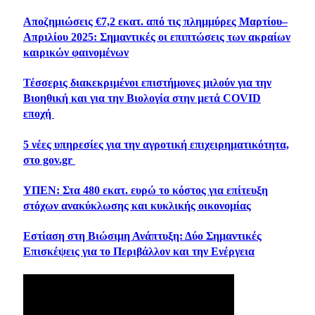
Αποζημιώσεις €7,2 εκατ. από τις πλημμύρες Μαρτίου–
Απριλίου 2025: Σημαντικές οι επιπτώσεις των ακραίων
καιρικών φαινομένων
Τέσσερις διακεκριμένοι επιστήμονες μιλούν για την
Βιοηθική και για την Βιολογία στην μετά COVID
εποχή
5 νέες υπηρεσίες για την αγροτική επιχειρηματικότητα,
στο gov.gr
ΥΠΕΝ: Στα 480 εκατ. ευρώ το κόστος για επίτευξη
στόχων ανακύκλωσης και κυκλικής οικονομίας
Εστίαση στη Βιώσιμη Ανάπτυξη: Δύο Σημαντικές
Επισκέψεις για το Περιβάλλον και την Ενέργεια