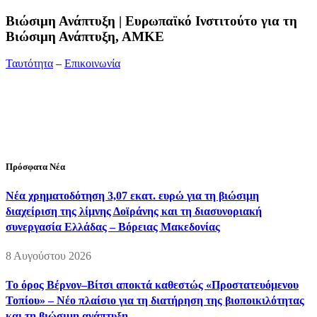
Bιώσιμη Ανάπτυξη | Ευρωπαϊκό Ινστιτούτο για τη
Βιώσιμη Ανάπτυξη, ΑΜΚΕ
Ταυτότητα
–
Επικοινωνία
Διεύθυνση:
19ης Μαΐου 52, Τ.Θ. 60256, Θέρμη, 57001
Θεσσαλονίκη
Τηλέφωνο:
2310210777
Fax:
2310210417
E-mail:
info@viosimi.gr
Πρόσφατα Νέα
Νέα χρηματοδότηση 3,07 εκατ. ευρώ για τη βιώσιμη
διαχείριση της λίμνης Δοϊράνης και τη διασυνοριακή
συνεργασία Ελλάδας – Βόρειας Μακεδονίας
8 Αυγούστου 2026
Το όρος Βέρνον–Βίτσι αποκτά καθεστώς «Προστατευόμενου
Τοπίου» – Νέο πλαίσιο για τη διατήρηση της βιοποικιλότητας
και τη βιώσιμη ανάπτυξη