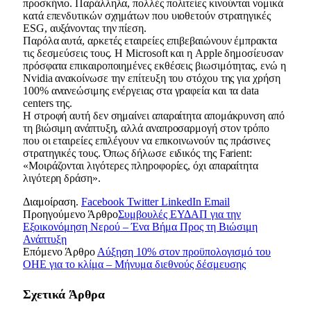
προσκήνιο. Παράλληλα, πολλές πολιτείες κινούνται νομικά
κατά επενδυτικών σχημάτων που υιοθετούν στρατηγικές
ESG, αυξάνοντας την πίεση.
Παρόλα αυτά, αρκετές εταιρείες επιβεβαιώνουν έμπρακτα
τις δεσμεύσεις τους. Η Microsoft και η Apple δημοσίευσαν
πρόσφατα επικαιροποιημένες εκθέσεις βιωσιμότητας, ενώ η
Nvidia ανακοίνωσε την επίτευξη του στόχου της για χρήση
100% ανανεώσιμης ενέργειας στα γραφεία και τα data
centers της.
Η στροφή αυτή δεν σημαίνει απαραίτητα απομάκρυνση από
τη βιώσιμη ανάπτυξη, αλλά αναπροσαρμογή στον τρόπο
που οι εταιρείες επιλέγουν να επικοινωνούν τις πράσινες
στρατηγικές τους. Όπως δήλωσε ειδικός της Farient:
«Μοιράζονται λιγότερες πληροφορίες, όχι απαραίτητα
λιγότερη δράση».
Διαμοίραση.
Facebook
Twitter
LinkedIn
Email
Προηγούμενο Άρθρο
Συμβουλές ΕΥΔΑΠ για την
Εξοικονόμηση Νερού – Ένα Βήμα Προς τη Βιώσιμη
Ανάπτυξη
Επόμενο Άρθρο
Αύξηση 10% στον προϋπολογισμό του
ΟΗΕ για το κλίμα – Μήνυμα διεθνούς δέσμευσης
Σχετικά
Άρθρα