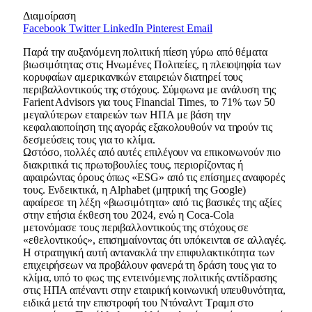
Διαμοίραση
Facebook
Twitter
LinkedIn
Pinterest
Email
Παρά την αυξανόμενη πολιτική πίεση γύρω από θέματα
βιωσιμότητας στις Ηνωμένες Πολιτείες, η πλειοψηφία των
κορυφαίων αμερικανικών εταιρειών διατηρεί τους
περιβαλλοντικούς της στόχους. Σύμφωνα με ανάλυση της
Farient Advisors για τους Financial Times, το 71% των 50
μεγαλύτερων εταιρειών των ΗΠΑ με βάση την
κεφαλαιοποίηση της αγοράς εξακολουθούν να τηρούν τις
δεσμεύσεις τους για το κλίμα.
Ωστόσο, πολλές από αυτές επιλέγουν να επικοινωνούν πιο
διακριτικά τις πρωτοβουλίες τους, περιορίζοντας ή
αφαιρώντας όρους όπως «ESG» από τις επίσημες αναφορές
τους. Ενδεικτικά, η Alphabet (μητρική της Google)
αφαίρεσε τη λέξη «βιωσιμότητα» από τις βασικές της αξίες
στην ετήσια έκθεση του 2024, ενώ η Coca-Cola
μετονόμασε τους περιβαλλοντικούς της στόχους σε
«εθελοντικούς», επισημαίνοντας ότι υπόκεινται σε αλλαγές.
Η στρατηγική αυτή αντανακλά την επιφυλακτικότητα των
επιχειρήσεων να προβάλουν φανερά τη δράση τους για το
κλίμα, υπό το φως της εντεινόμενης πολιτικής αντίδρασης
στις ΗΠΑ απέναντι στην εταιρική κοινωνική υπευθυνότητα,
ειδικά μετά την επιστροφή του Ντόναλντ Τραμπ στο