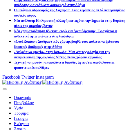
απόδοσης για ευάλωτα νοικοκυριά στην Αθήνα
Οι υπόγειοι υδροφορείς της Σαχάρας: Ένας τεράστιος αλλά πεπερασμένος
φυσικός πόρος
Νέα ανάλυση: Η κλιματική αλλαγή επιταχύνει την ξηρασία στην Ευρώπη
μέσω της ακραίας ζέστης
Νέα χρηματοδότηση 65 εκατ. ευρώ για έργα ύδρευσης: Ενισχύεται η
ανθεκτικότητα απέναντι στη λειψυδρία
«Cool Routes»: Διαδραστικός χάρτης βοηθά τους πολίτες να βρίσκουν
δροσερές διαδρομές στην Αθήνα
«Ανθρώπινο ψυγείο» στην Ιαπωνία: Μια νέα τεχνολογία για την
αντιμετώπιση της ακραίας ζέστης στους χώρους εργασίας
Τεχνητή νοημοσύνη αποκαλύπτει δεκάδες άγνωστες υποθαλάσσιες
ηφαιστειακές καλδέρες
Facebook
Twitter
Instagram
Οικονομία
Περιβάλλον
Υγεία
Τρόφιμα
Γεωργία
Ενέργεια
Άποψη