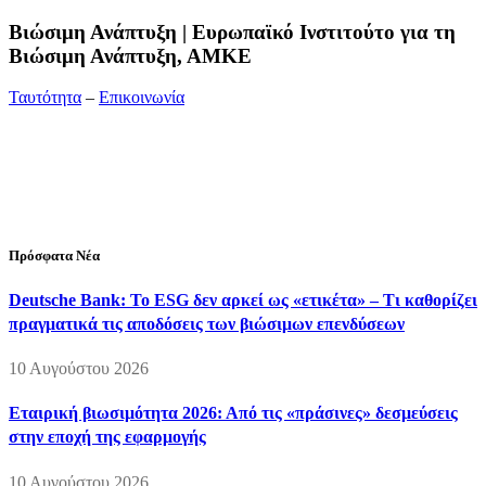
Bιώσιμη Ανάπτυξη | Ευρωπαϊκό Ινστιτούτο για τη
Βιώσιμη Ανάπτυξη, ΑΜΚΕ
Ταυτότητα
–
Επικοινωνία
Διεύθυνση:
19ης Μαΐου 52, Τ.Θ. 60256, Θέρμη, 57001
Θεσσαλονίκη
Τηλέφωνο:
2310210777
Fax:
2310210417
E-mail:
info@viosimi.gr
Πρόσφατα Νέα
Deutsche Bank: Το ESG δεν αρκεί ως «ετικέτα» – Τι καθορίζει
πραγματικά τις αποδόσεις των βιώσιμων επενδύσεων
10 Αυγούστου 2026
Εταιρική βιωσιμότητα 2026: Από τις «πράσινες» δεσμεύσεις
στην εποχή της εφαρμογής
10 Αυγούστου 2026