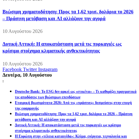
Βιώσιμη χρηματοδότηση: Προς τα 1,62 τρισ. δολάρια το 2026
– Πράσινη μετάβαση και AI αλλάζουν την αγορά
10 Αυγούστου 2026
Δυτική Αττική: Η αποκατάσταση μετά τις πυρκαγιές ως
κρίσιμο στοίχημα κλιματικής ανθεκτικότητας
10 Αυγούστου 2026
Facebook
Twitter
Instagram
Δευτέρα, 10 Αυγούστου
:
Deutsche Bank: Το ESG δεν αρκεί ως «ετικέτα» – Τι καθορίζει πραγματικά
τις αποδόσεις των βιώσιμων επενδύσεων
Εταιρική βιωσιμότητα 2026: Από τις «πράσινες» δεσμεύσεις στην εποχή
της εφαρμογής
Βιώσιμη χρηματοδότηση: Προς τα 1,62 τρισ. δολάρια το 2026 – Πράσινη
μετάβαση και AI αλλάζουν την αγορά
Δυτική Αττική: Η αποκατάσταση μετά τις πυρκαγιές ως κρίσιμο
στοίχημα κλιματικής ανθεκτικότητας
Η Ευρώπη στην «τέλεια καταιγίδα»: Κλίμα, ενέργεια, τεχνολογία και