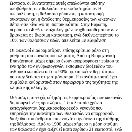
Ωστόσο, οι δυνατότητες αυτές απειλούνται από την
υποβάθμιση των θαλάσσιων οικοσυστημάτων. Η
υπεραλίευση, η θαλάσσια ρύπανση, η καταστροφή
οικοτόπων και η άνοδος της θερμοκρασίας των ωκεανών
θέτουν σε κίνδυνο τη βιοποικιλότητα. Στην Ευρώπη,
περίπου το 40% των αξιολογημένων ιχθυαποθεμάτων δεν
βρίσκεται σε βιώσιμη κατάσταση, ενώ διεθνώς περίπου το
10% των θαλάσσιων ειδών απειλείται με εξαφάνιση.
Οι ωκεανοί διαδραματίζουν επίσης κρίσιμο ρόλο στη
ρύθμιση του παγκόσμιου κλίματος. Από τη Βιομηχανική
Επανάσταση μέχρι σήμερα έχουν απορροφήσει περίπου το
ένα τρίτο των ανθρωπογενών εκπομπών διοξειδίου του
άνθρακα και πάνω από το 90% της επιπλέον θερμότητας
που παγιδεύεται στην ατμόσφαιρα. Η ικανότητα αυτή έχει
συμβάλει καθοριστικά στον περιορισμό της ταχύτητας της
κλιματικής αλλαγής.
Ωστόσο, η συνεχής αύξηση της θερμοκρασίας των ωκεανών
δημιουργεί νέες προκλήσεις. Τα τελευταία χρόνια
καταγράφονται θερμοκρασίες-ρεκόρ, γεγονός που
επηρεάζει την ικανότητα των θαλασσών να απορροφούν
διοξείδιο του άνθρακα και ενισχύει την άνοδο της στάθμης
της θάλασσας. Από το 1900 μέχρι σήμερα η μέση στάθμη
των θαλασσών έχει αυξηθεί κατά περίπου 21 εκατοστά, ενώ