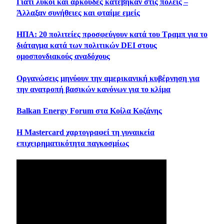
Γιατί λύκοι και αρκούδες κατέβηκαν στις πόλεις –
Άλλαξαν συνήθειες και φταίμε εμείς
ΗΠΑ: 20 πολιτείες προσφεύγουν κατά του Τραμπ για το
διάταγμα κατά των πολιτικών DEI στους
ομοσπονδιακούς αναδόχους
Oργανώσεις μηνύουν την αμερικανική κυβέρνηση για
την ανατροπή βασικών κανόνων για το κλίμα
Balkan Energy Forum στα Κοίλα Κοζάνης
Η Mastercard χαρτογραφεί τη γυναικεία
επιχειρηματικότητα παγκοσμίως