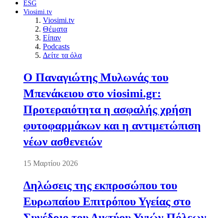
ESG
Viosimi.tv
Viosimi.tv
Θέματα
Είπαν
Podcasts
Δείτε τα όλα
Ο Παναγιώτης Μυλωνάς του
Μπενάκειου στο viosimi.gr:
Προτεραιότητα η ασφαλής χρήση
φυτοφαρμάκων και η αντιμετώπιση
νέων ασθενειών
15 Μαρτίου 2026
Δηλώσεις της εκπροσώπου του
Ευρωπαίου Επιτρόπου Υγείας στο
Συνέδριο του Δικτύου Υγιών Πόλεων