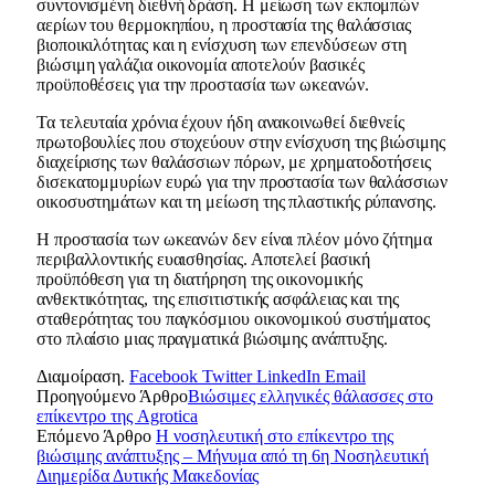
συντονισμένη διεθνή δράση. Η μείωση των εκπομπών
αερίων του θερμοκηπίου, η προστασία της θαλάσσιας
βιοποικιλότητας και η ενίσχυση των επενδύσεων στη
βιώσιμη γαλάζια οικονομία αποτελούν βασικές
προϋποθέσεις για την προστασία των ωκεανών.
Τα τελευταία χρόνια έχουν ήδη ανακοινωθεί διεθνείς
πρωτοβουλίες που στοχεύουν στην ενίσχυση της βιώσιμης
διαχείρισης των θαλάσσιων πόρων, με χρηματοδοτήσεις
δισεκατομμυρίων ευρώ για την προστασία των θαλάσσιων
οικοσυστημάτων και τη μείωση της πλαστικής ρύπανσης.
Η προστασία των ωκεανών δεν είναι πλέον μόνο ζήτημα
περιβαλλοντικής ευαισθησίας. Αποτελεί βασική
προϋπόθεση για τη διατήρηση της οικονομικής
ανθεκτικότητας, της επισιτιστικής ασφάλειας και της
σταθερότητας του παγκόσμιου οικονομικού συστήματος
στο πλαίσιο μιας πραγματικά βιώσιμης ανάπτυξης.
Διαμοίραση.
Facebook
Twitter
LinkedIn
Email
Προηγούμενο Άρθρο
Βιώσιμες ελληνικές θάλασσες στο
επίκεντρο της Agrotica
Επόμενο Άρθρο
Η νοσηλευτική στο επίκεντρο της
βιώσιμης ανάπτυξης – Μήνυμα από τη 6η Νοσηλευτική
Διημερίδα Δυτικής Μακεδονίας