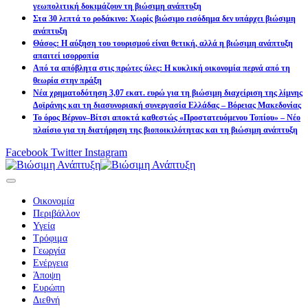
γεωπολιτική δοκιμάζουν τη βιώσιμη ανάπτυξη
Στα 30 λεπτά το ροδάκινο: Χωρίς βιώσιμο εισόδημα δεν υπάρχει βιώσιμη
ανάπτυξη
Θάσος: Η αύξηση του τουρισμού είναι θετική, αλλά η βιώσιμη ανάπτυξη
απαιτεί ισορροπία
Από τα απόβλητα στις πρώτες ύλες: Η κυκλική οικονομία περνά από τη
θεωρία στην πράξη
Νέα χρηματοδότηση 3,07 εκατ. ευρώ για τη βιώσιμη διαχείριση της λίμνης
Δοϊράνης και τη διασυνοριακή συνεργασία Ελλάδας – Βόρειας Μακεδονίας
Το όρος Βέρνον–Βίτσι αποκτά καθεστώς «Προστατευόμενου Τοπίου» – Νέο
πλαίσιο για τη διατήρηση της βιοποικιλότητας και τη βιώσιμη ανάπτυξη
Facebook
Twitter
Instagram
Οικονομία
Περιβάλλον
Υγεία
Τρόφιμα
Γεωργία
Ενέργεια
Άποψη
Ευρώπη
Διεθνή