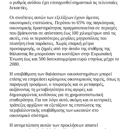
ο ρυθμός ανόδου έχει επιταχυνθεί σημαντικά τις τελευταίες
δεκαετίες.
Οι συνέπειες αυτών των εξελίξεων έχουν άμεσες
οικονομικές επιπτώσεις. Περίπου το 65% της παγκόσμιας
οικονομικής δραστηριότητας πραγματοποιείται σε περιοχές
που βρίσκονται σε απόσταση έως 100 χιλιομέτρων από τις
ακτές, ενώ οι περισσότερες μεγάλες μητροπόλεις του
πλανήτη είναι παράκτιες. Χωρίς επαρκή μέτρα
προσαρμογής, οι ζημιές από την άνοδο της στάθμης της
θάλασσας θα μπορούσαν να κοστίζουν στην Ευρωπαϊκή
Ένωση έως και 500 δισεκατομμύρια ευρώ ετησίως μέχρι το
2080.
Η υποβάθμιση των θαλάσσιων οικοσυστημάτων μπορεί
επίσης να επηρεάσει κρίσιμους οικονομικούς τομείς, όπως η
παραγωγή τροφίμων, ο τουρισμός και οι μεταφορές,
αυξάνοντας τη μεταβλητότητα στις αγορές και
δημιουργώντας κινδύνους για τη χρηματοπιστωτική
σταθερότητα. Για τον λόγο αυτό, ακόμη και οι κεντρικές
τράπεζες αρχίζουν να εξετάζουν τις επιπτώσεις της
περιβαλλοντικής υποβάθμισης των ωκεανών στο
οικονομικό σύστημα.
Η αντιμετώπιση αυτών των προκλήσεων απαιτεί