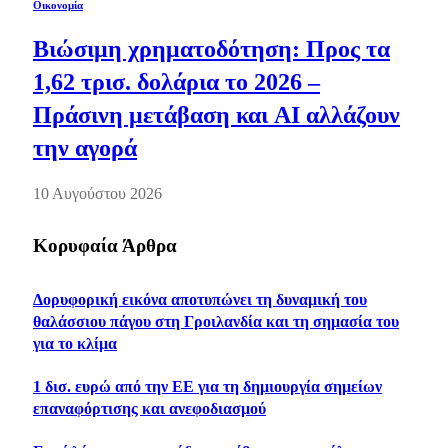
Οικονομία
Βιώσιμη χρηματοδότηση: Προς τα
1,62 τρισ. δολάρια το 2026 –
Πράσινη μετάβαση και AI αλλάζουν
την αγορά
10 Αυγούστου 2026
Κορυφαία Άρθρα
Δορυφορική εικόνα αποτυπώνει τη δυναμική του
θαλάσσιου πάγου στη Γροιλανδία και τη σημασία του
για το κλίμα
1 δισ. ευρώ από την ΕΕ για τη δημιουργία σημείων
επαναφόρτισης και ανεφοδιασμού