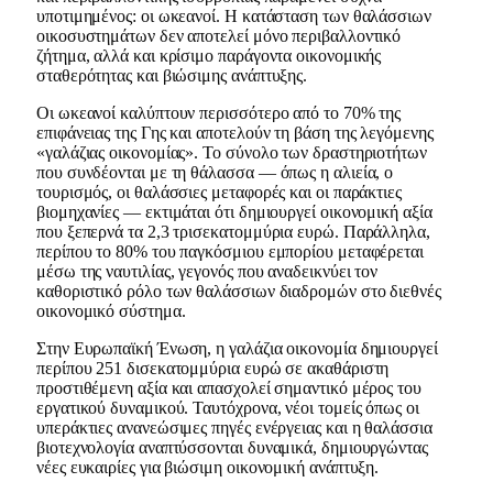
υποτιμημένος: οι ωκεανοί. Η κατάσταση των θαλάσσιων
οικοσυστημάτων δεν αποτελεί μόνο περιβαλλοντικό
ζήτημα, αλλά και κρίσιμο παράγοντα οικονομικής
σταθερότητας και βιώσιμης ανάπτυξης.
Οι ωκεανοί καλύπτουν περισσότερο από το 70% της
επιφάνειας της Γης και αποτελούν τη βάση της λεγόμενης
«γαλάζιας οικονομίας». Το σύνολο των δραστηριοτήτων
που συνδέονται με τη θάλασσα — όπως η αλιεία, ο
τουρισμός, οι θαλάσσιες μεταφορές και οι παράκτιες
βιομηχανίες — εκτιμάται ότι δημιουργεί οικονομική αξία
που ξεπερνά τα 2,3 τρισεκατομμύρια ευρώ. Παράλληλα,
περίπου το 80% του παγκόσμιου εμπορίου μεταφέρεται
μέσω της ναυτιλίας, γεγονός που αναδεικνύει τον
καθοριστικό ρόλο των θαλάσσιων διαδρομών στο διεθνές
οικονομικό σύστημα.
Στην Ευρωπαϊκή Ένωση, η γαλάζια οικονομία δημιουργεί
περίπου 251 δισεκατομμύρια ευρώ σε ακαθάριστη
προστιθέμενη αξία και απασχολεί σημαντικό μέρος του
εργατικού δυναμικού. Ταυτόχρονα, νέοι τομείς όπως οι
υπεράκτιες ανανεώσιμες πηγές ενέργειας και η θαλάσσια
βιοτεχνολογία αναπτύσσονται δυναμικά, δημιουργώντας
νέες ευκαιρίες για βιώσιμη οικονομική ανάπτυξη.