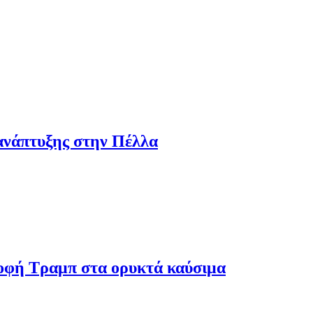
ανάπτυξης στην Πέλλα
ροφή Τραμπ στα ορυκτά καύσιμα