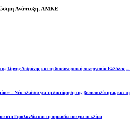
Βιώσιμη Ανάπτυξη, ΑΜΚΕ
κη
 της λίμνης Δοϊράνης και τη διασυνοριακή συνεργασία Ελλάδας 
ου» – Νέο πλαίσιο για τη διατήρηση της βιοποικιλότητας και τ
υ στη Γροιλανδία και τη σημασία του για το κλίμα