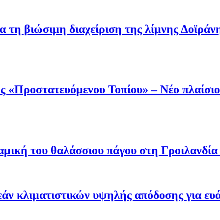
α τη βιώσιμη διαχείριση της λίμνης Δοϊράν
 «Προστατευόμενου Τοπίου» – Νέο πλαίσιο 
μική του θαλάσσιου πάγου στη Γροιλανδία κ
άν κλιματιστικών υψηλής απόδοσης για ευ