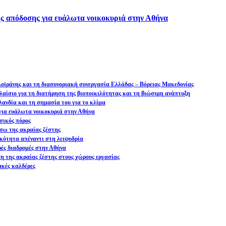
ς απόδοσης για ευάλωτα νοικοκυριά στην Αθήνα
 Δοϊράνης και τη διασυνοριακή συνεργασία Ελλάδας – Βόρειας Μακεδονίας
αίσιο για τη διατήρηση της βιοποικιλότητας και τη βιώσιμη ανάπτυξη
ανδία και τη σημασία του για το κλίμα
ια ευάλωτα νοικοκυριά στην Αθήνα
σικός πόρος
σω της ακραίας ζέστης
ικότητα απέναντι στη λειψυδρία
ρές διαδρομές στην Αθήνα
ση της ακραίας ζέστης στους χώρους εργασίας
ακές καλδέρες