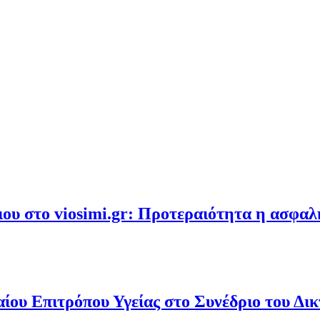
υ στο viosimi.gr: Προτεραιότητα η ασφα
ου Επιτρόπου Υγείας στο Συνέδριο του Δι