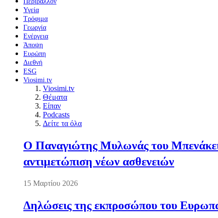
Περιβάλλον
Υγεία
Τρόφιμα
Γεωργία
Ενέργεια
Άποψη
Ευρώπη
Διεθνή
ESG
Viosimi.tv
Viosimi.tv
Θέματα
Είπαν
Podcasts
Δείτε τα όλα
Ο Παναγιώτης Μυλωνάς του Μπενάκειο
αντιμετώπιση νέων ασθενειών
15 Μαρτίου 2026
Δηλώσεις της εκπροσώπου του Ευρωπαί