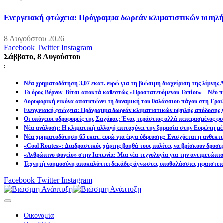
Ενεργειακή φτώχεια: Πρόγραμμα δωρεάν κλιματιστικών υψηλή
8 Αυγούστου 2026
Facebook
Twitter
Instagram
Σάββατο, 8 Αυγούστου
:
Νέα χρηματοδότηση 3,07 εκατ. ευρώ για τη βιώσιμη διαχείριση της λίμνης
Το όρος Βέρνον–Βίτσι αποκτά καθεστώς «Προστατευόμενου Τοπίου» – Νέο πλ
Δορυφορική εικόνα αποτυπώνει τη δυναμική του θαλάσσιου πάγου στη Γροιλ
Ενεργειακή φτώχεια: Πρόγραμμα δωρεάν κλιματιστικών υψηλής απόδοσης γ
Οι υπόγειοι υδροφορείς της Σαχάρας: Ένας τεράστιος αλλά πεπερασμένος φυ
Νέα ανάλυση: Η κλιματική αλλαγή επιταχύνει την ξηρασία στην Ευρώπη μέ
Νέα χρηματοδότηση 65 εκατ. ευρώ για έργα ύδρευσης: Ενισχύεται η ανθεκτ
«Cool Routes»: Διαδραστικός χάρτης βοηθά τους πολίτες να βρίσκουν δροσε
«Ανθρώπινο ψυγείο» στην Ιαπωνία: Μια νέα τεχνολογία για την αντιμετώπι
Τεχνητή νοημοσύνη αποκαλύπτει δεκάδες άγνωστες υποθαλάσσιες ηφαιστει
Facebook
Twitter
Instagram
Οικονομία