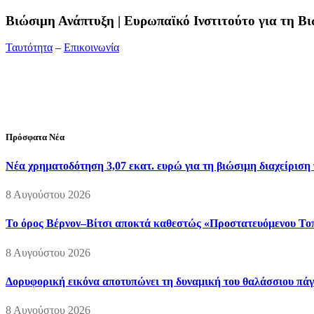
Bιώσιμη Ανάπτυξη | Ευρωπαϊκό Ινστιτούτο για τη 
Ταυτότητα
–
Επικοινωνία
Διεύθυνση:
19ης Μαΐου 52, Τ.Θ. 60256, Θέρμη, 57001 Θεσσαλονί
Τηλέφωνο:
2310210777
Fax:
2310210417
E-mail:
info@viosimi.gr
Πρόσφατα Νέα
Νέα χρηματοδότηση 3,07 εκατ. ευρώ για τη βιώσιμη διαχείριση
8 Αυγούστου 2026
Το όρος Βέρνον–Βίτσι αποκτά καθεστώς «Προστατευόμενου Τοπί
8 Αυγούστου 2026
Δορυφορική εικόνα αποτυπώνει τη δυναμική του θαλάσσιου πάγο
8 Αυγούστου 2026