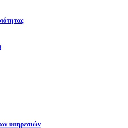
οιότητας
α
των υπηρεσιών