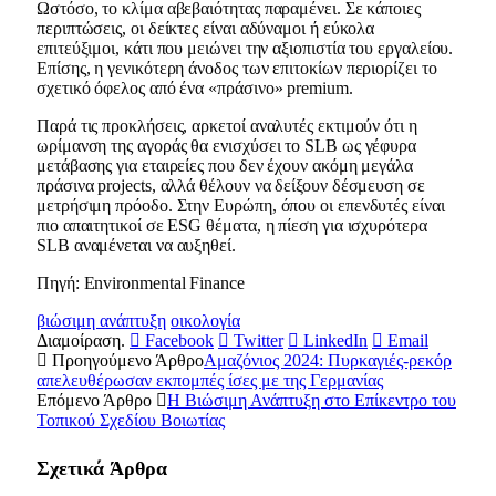
Ωστόσο, το κλίμα αβεβαιότητας παραμένει. Σε κάποιες
περιπτώσεις, οι δείκτες είναι αδύναμοι ή εύκολα
επιτεύξιμοι, κάτι που μειώνει την αξιοπιστία του εργαλείου.
Επίσης, η γενικότερη άνοδος των επιτοκίων περιορίζει το
σχετικό όφελος από ένα «πράσινο» premium.
Παρά τις προκλήσεις, αρκετοί αναλυτές εκτιμούν ότι η
ωρίμανση της αγοράς θα ενισχύσει το SLB ως γέφυρα
μετάβασης για εταιρείες που δεν έχουν ακόμη μεγάλα
πράσινα projects, αλλά θέλουν να δείξουν δέσμευση σε
μετρήσιμη πρόοδο. Στην Ευρώπη, όπου οι επενδυτές είναι
πιο απαιτητικοί σε ESG θέματα, η πίεση για ισχυρότερα
SLB αναμένεται να αυξηθεί.
Πηγή: Environmental Finance
βιώσιμη ανάπτυξη
οικολογία
Διαμοίραση.
Facebook
Twitter
LinkedIn
Email
Προηγούμενο Άρθρο
Αμαζόνιος 2024: Πυρκαγιές-ρεκόρ
απελευθέρωσαν εκπομπές ίσες με της Γερμανίας
Επόμενο Άρθρο
Η Βιώσιμη Ανάπτυξη στο Επίκεντρο του
Τοπικού Σχεδίου Βοιωτίας
Σχετικά
Άρθρα