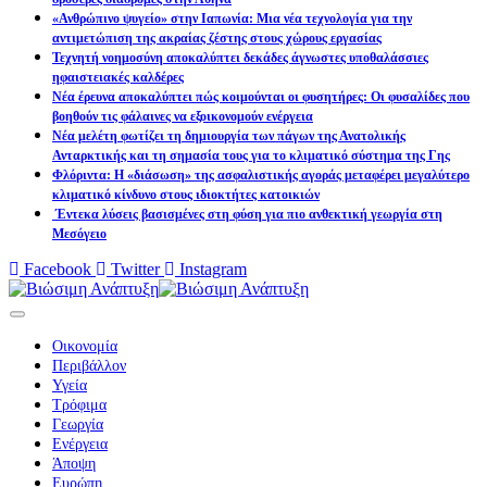
«Ανθρώπινο ψυγείο» στην Ιαπωνία: Μια νέα τεχνολογία για την
αντιμετώπιση της ακραίας ζέστης στους χώρους εργασίας
Τεχνητή νοημοσύνη αποκαλύπτει δεκάδες άγνωστες υποθαλάσσιες
ηφαιστειακές καλδέρες
Νέα έρευνα αποκαλύπτει πώς κοιμούνται οι φυσητήρες: Οι φυσαλίδες που
βοηθούν τις φάλαινες να εξοικονομούν ενέργεια
Νέα μελέτη φωτίζει τη δημιουργία των πάγων της Ανατολικής
Ανταρκτικής και τη σημασία τους για το κλιματικό σύστημα της Γης
Φλόριντα: Η «διάσωση» της ασφαλιστικής αγοράς μεταφέρει μεγαλύτερο
κλιματικό κίνδυνο στους ιδιοκτήτες κατοικιών
Έντεκα λύσεις βασισμένες στη φύση για πιο ανθεκτική γεωργία στη
Μεσόγειο
Facebook
Twitter
Instagram
Οικονομία
Περιβάλλον
Υγεία
Τρόφιμα
Γεωργία
Ενέργεια
Άποψη
Ευρώπη