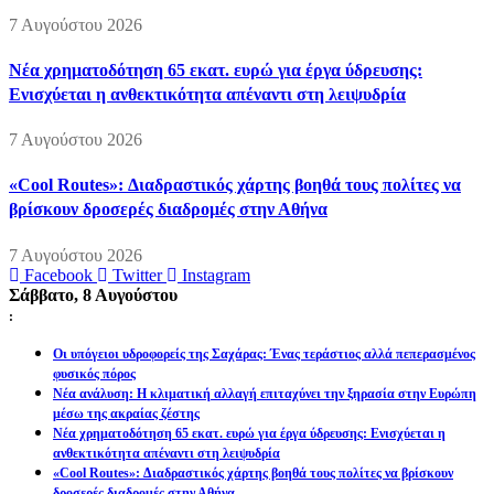
7 Αυγούστου 2026
Νέα χρηματοδότηση 65 εκατ. ευρώ για έργα ύδρευσης:
Ενισχύεται η ανθεκτικότητα απέναντι στη λειψυδρία
7 Αυγούστου 2026
«Cool Routes»: Διαδραστικός χάρτης βοηθά τους πολίτες να
βρίσκουν δροσερές διαδρομές στην Αθήνα
7 Αυγούστου 2026
Facebook
Twitter
Instagram
Σάββατο, 8 Αυγούστου
:
Οι υπόγειοι υδροφορείς της Σαχάρας: Ένας τεράστιος αλλά πεπερασμένος
φυσικός πόρος
Νέα ανάλυση: Η κλιματική αλλαγή επιταχύνει την ξηρασία στην Ευρώπη
μέσω της ακραίας ζέστης
Νέα χρηματοδότηση 65 εκατ. ευρώ για έργα ύδρευσης: Ενισχύεται η
ανθεκτικότητα απέναντι στη λειψυδρία
«Cool Routes»: Διαδραστικός χάρτης βοηθά τους πολίτες να βρίσκουν
δροσερές διαδρομές στην Αθήνα