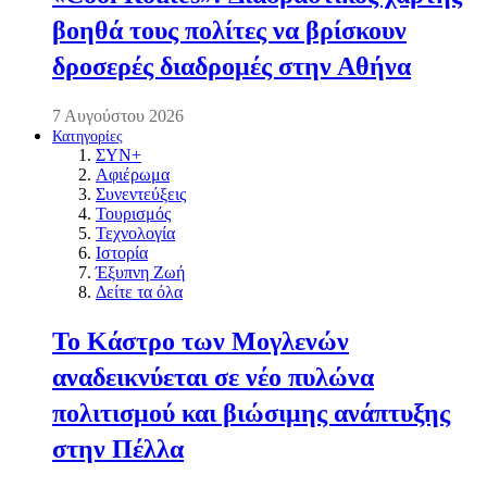
βοηθά τους πολίτες να βρίσκουν
δροσερές διαδρομές στην Αθήνα
7 Αυγούστου 2026
Κατηγορίες
ΣΥΝ+
Αφιέρωμα
Συνεντεύξεις
Τουρισμός
Τεχνολογία
Ιστορία
Έξυπνη Ζωή
Δείτε τα όλα
Το Κάστρο των Μογλενών
αναδεικνύεται σε νέο πυλώνα
πολιτισμού και βιώσιμης ανάπτυξης
στην Πέλλα