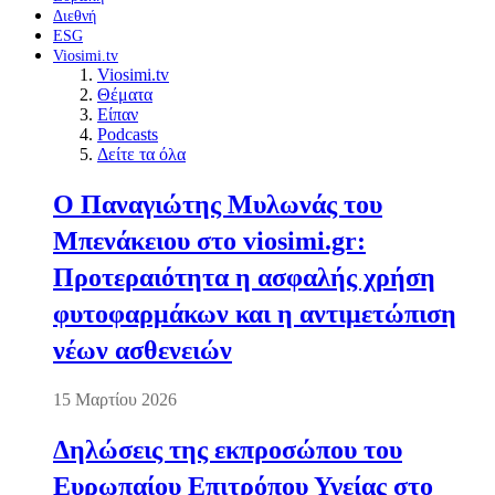
Διεθνή
ESG
Viosimi.tv
Viosimi.tv
Θέματα
Είπαν
Podcasts
Δείτε τα όλα
Ο Παναγιώτης Μυλωνάς του
Μπενάκειου στο viosimi.gr:
Προτεραιότητα η ασφαλής χρήση
φυτοφαρμάκων και η αντιμετώπιση
νέων ασθενειών
15 Μαρτίου 2026
Δηλώσεις της εκπροσώπου του
Ευρωπαίου Επιτρόπου Υγείας στο