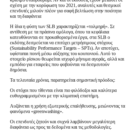
σχέση με την κορύφωση του 2021, αναλυτές και θεσμικοί
επενδυτές μιλούν πλέον για σαφή βελτίωση στην ποιότητα
και τη διαφάνεια
Η ίδια η φύση των SLB χαρακτηρίζεται «τολμηρή». Σε
αντίθεση με τα πράσινα ομόλογα, όπου τα κεφάλαια
κατευθύνονται σε προκαθορισμένα έργα, στα SLB ο
εκδότης δεσμεύεται να επιτύχει μετρήσιμους στόχους
(Sustainability Performance Targets – SPTs). Αν αποτύχει,
υφίσταται ποινή μέσω αύξησης του κουπονιού. Αυτό το
στοιχείο ρίσκου θεωρείται ισχυρό μήνυμα αγοράς, αλλά και
εμπόδιο για εταιρείες που φοβούνται να δεσμευτούν
δημόσια.
Τα τελευταία χρόνια, παρατηρείται σημαντική πρόοδος:
Οι στόχοι που τίθενται είναι πιο φιλόδοξοι και καλύτερα
ευθυγραμμισμένοι με την κλιματική επιστήμη.
Αυξάνεται η χρήση εξωτερικής επαλήθευσης, μειώνοντας τα
φαινόμενα «greenwashing».
Οι επενδυτές ζητούν και συχνά λαμβάνουν μεγαλύτερη
διαφάνεια ως προς τα δεδομένα και τις μεθοδολογίες.