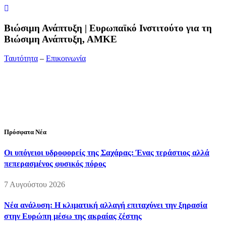
Bιώσιμη Ανάπτυξη | Ευρωπαϊκό Ινστιτούτο για τη
Βιώσιμη Ανάπτυξη, ΑΜΚΕ
Ταυτότητα
–
Επικοινωνία
Διεύθυνση:
19ης Μαΐου 52, Τ.Θ. 60256, Θέρμη, 57001
Θεσσαλονίκη
Τηλέφωνο:
2310210777
Fax:
2310210417
E-mail:
info@viosimi.gr
Πρόσφατα Νέα
Οι υπόγειοι υδροφορείς της Σαχάρας: Ένας τεράστιος αλλά
πεπερασμένος φυσικός πόρος
7 Αυγούστου 2026
Νέα ανάλυση: Η κλιματική αλλαγή επιταχύνει την ξηρασία
στην Ευρώπη μέσω της ακραίας ζέστης