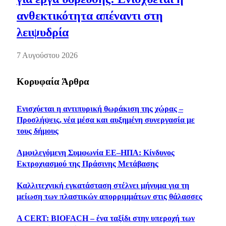
ανθεκτικότητα απέναντι στη
λειψυδρία
7 Αυγούστου 2026
Κορυφαία Άρθρα
Ενισχύεται η αντιπυρική θωράκιση της χώρας –
Προσλήψεις, νέα μέσα και αυξημένη συνεργασία με
τους δήμους
Αμφιλεγόμενη Συμφωνία ΕΕ–ΗΠΑ: Κίνδυνος
Εκτροχιασμού της Πράσινης Μετάβασης
Καλλιτεχνική εγκατάσταση στέλνει μήνυμα για τη
μείωση των πλαστικών απορριμμάτων στις θάλασσες
A CERT: BIOFACH – ένα ταξίδι στην υπεροχή των