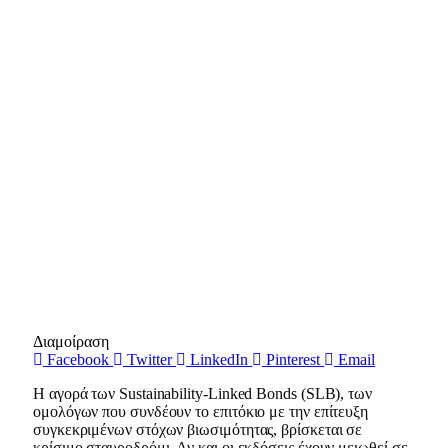
Διαμοίραση
Facebook
Twitter
LinkedIn
Pinterest
Email
Η αγορά των Sustainability-Linked Bonds (SLB), των
ομολόγων που συνδέουν το επιτόκιο με την επίτευξη
συγκεκριμένων στόχων βιωσιμότητας, βρίσκεται σε
κρίσιμο σταυροδρόμι. Αν και οι εκδόσεις έχουν μειωθεί σε