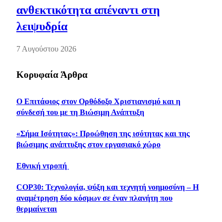
ανθεκτικότητα απέναντι στη
λειψυδρία
7 Αυγούστου 2026
Κορυφαία Άρθρα
Ο Επιτάφιος στον Ορθόδοξο Χριστιανισμό και η
σύνδεσή του με τη Βιώσιμη Ανάπτυξη
«Σήμα Ισότητας»: Προώθηση της ισότητας και της
βιώσιμης ανάπτυξης στον εργασιακό χώρο
Εθνική ντροπή
COP30: Τεχνολογία, ψύξη και τεχνητή νοημοσύνη – Η
αναμέτρηση δύο κόσμων σε έναν πλανήτη που
θερμαίνεται