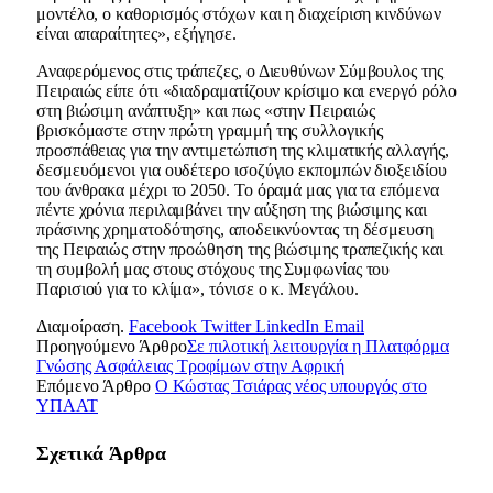
μοντέλο, ο καθορισμός στόχων και η διαχείριση κινδύνων
είναι απαραίτητες», εξήγησε.
Αναφερόμενος στις τράπεζες, ο Διευθύνων Σύμβουλος της
Πειραιώς είπε ότι «διαδραματίζουν κρίσιμο και ενεργό ρόλο
στη βιώσιμη ανάπτυξη» και πως «στην Πειραιώς
βρισκόμαστε στην πρώτη γραμμή της συλλογικής
προσπάθειας για την αντιμετώπιση της κλιματικής αλλαγής,
δεσμευόμενοι για ουδέτερο ισοζύγιο εκπομπών διοξειδίου
του άνθρακα μέχρι το 2050. Το όραμά μας για τα επόμενα
πέντε χρόνια περιλαμβάνει την αύξηση της βιώσιμης και
πράσινης χρηματοδότησης, αποδεικνύοντας τη δέσμευση
της Πειραιώς στην προώθηση της βιώσιμης τραπεζικής και
τη συμβολή μας στους στόχους της Συμφωνίας του
Παρισιού για το κλίμα», τόνισε ο κ. Μεγάλου.
Διαμοίραση.
Facebook
Twitter
LinkedIn
Email
Προηγούμενο Άρθρο
Σε πιλοτική λειτουργία η Πλατφόρμα
Γνώσης Ασφάλειας Τροφίμων στην Αφρική
Επόμενο Άρθρο
Ο Κώστας Τσιάρας νέος υπουργός στο
ΥΠΑΑΤ
Σχετικά
Άρθρα