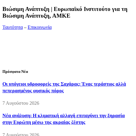
Bιώσιμη Ανάπτυξη | Ευρωπαϊκό Ινστιτούτο για τη
Βιώσιμη Ανάπτυξη, ΑΜΚΕ
Ταυτότητα
–
Επικοινωνία
Διεύθυνση:
19ης Μαΐου 52, Τ.Θ. 60256, Θέρμη, 57001
Θεσσαλονίκη
Τηλέφωνο:
2310210777
Fax:
2310210417
E-mail:
info@viosimi.gr
Πρόσφατα Νέα
Οι υπόγειοι υδροφορείς της Σαχάρας: Ένας τεράστιος αλλά
πεπερασμένος φυσικός πόρος
7 Αυγούστου 2026
Νέα ανάλυση: Η κλιματική αλλαγή επιταχύνει την ξηρασία
στην Ευρώπη μέσω της ακραίας ζέστης
7 Αυγούστου 2026