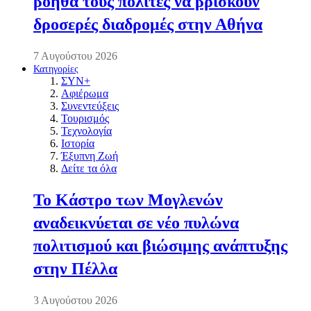
βοηθά τους πολίτες να βρίσκουν
δροσερές διαδρομές στην Αθήνα
7 Αυγούστου 2026
Κατηγορίες
ΣΥΝ+
Αφιέρωμα
Συνεντεύξεις
Τουρισμός
Τεχνολογία
Ιστορία
Έξυπνη Ζωή
Δείτε τα όλα
Το Κάστρο των Μογλενών
αναδεικνύεται σε νέο πυλώνα
πολιτισμού και βιώσιμης ανάπτυξης
στην Πέλλα
3 Αυγούστου 2026