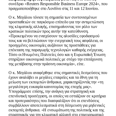
συνέδριο «Reuters Responsible Business Europe 2024», που
πραγματοποιήθηκε στο Λονδίνο στις 11 και 12 Ιουνίου.
Ο κ. Μεγάλου τόνισε τη σημασία των συντονισμένων
προσπαθειών σε παγκόσμιο επίπεδο για την αντιμετώπιση
της κλιματικής αλλαγής, επισημαίνοντας τον ρόλο των
κρατικών πολιτικών προς αυτήν την κατεύθυνση.
«Προκειμένου να ενισχύσουν τις αλυσίδες εφοδιασμού
τους και να βελτιώσουν την ενεργειακή τους ασφάλεια, οι
προηγμένες οικονομίες αυξάνουν τις προσπάθειες για
επέκταση της παραγωγής τεχνολογιών καθαρής ενέργειας.
Τόσο οι Ηνωμένες Πολιτείες όσο και η Ευρωπαϊκή Ένωση
στηρίζουν οικονομικά πολιτικές με στόχο την επιτάχυνση
της μετάβασης στην πράσινη οικονομία», είπε.
Ο κ. Μεγάλου αναφέρθηκε στις σημαντικές δεσμεύσεις που
έχουν αναλάβει οι μεγάλες εταιρείες και τα έθνη για τη
μείωση των εκπομπών άνθρακα, χαρακτηρίζοντάς την «τη
μεγαλύτερη ευκαιρία καινοτομίας της εποχής μας».
Υπογράμμισε επίσης, την ανάγκη για στρατηγική και
επενδυτική προσέγγιση, οι οποίες να εστιάζουν σε κριτήρια
και προτεραιότητες που διασφαλίζουν ότι οι επενδύσεις
συμβάλλουν αποτελεσματικά στη δέσμευση για μηδενικές
εκπομπές άνθρακα. «Η ενσωμάτωση της πολιτικής και της
στρατηγικής για την κλιματική αλλαγή στο επιχειρηματικό