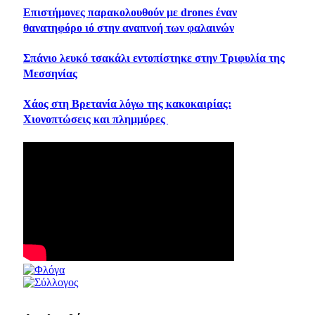
Επιστήμονες παρακολουθούν με drones έναν
θανατηφόρο ιό στην αναπνοή των φαλαινών
Σπάνιο λευκό τσακάλι εντοπίστηκε στην Τριφυλία της
Μεσσηνίας
Χάος στη Βρετανία λόγω της κακοκαιρίας:
Χιονοπτώσεις και πλημμύρες