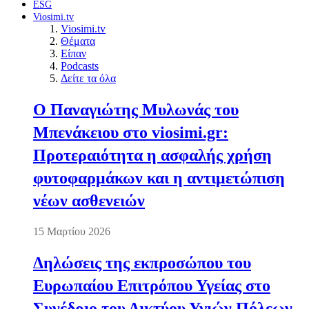
ESG
Viosimi.tv
Viosimi.tv
Θέματα
Είπαν
Podcasts
Δείτε τα όλα
Ο Παναγιώτης Μυλωνάς του
Μπενάκειου στο viosimi.gr:
Προτεραιότητα η ασφαλής χρήση
φυτοφαρμάκων και η αντιμετώπιση
νέων ασθενειών
15 Μαρτίου 2026
Δηλώσεις της εκπροσώπου του
Ευρωπαίου Επιτρόπου Υγείας στο
Συνέδριο του Δικτύου Υγιών Πόλεων