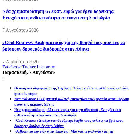
Νέα χρηματοδότηση 65 εκατ. ευρώ για έργα ύδρευσης:
Ενισχύεται η ανθεκτικότητα απέναντι στη λειψυδρία
7 Αυγούστου 2026
«Cool Routes»: Διαδραστικός χάρτης βοηθά τους πολίτες να
βρίσκουν δροσερές διαδρομές στην Αθήνα
7 Αυγούστου 2026
Facebook
Twitter
Instagram
Παρασκευή, 7 Αυγούστου
:
Οι υπόγειοι υδροφορείς της Σαχάρας: Ένας τεράστιος αλλά πεπερασμένος
φυσικός πόρος
Νέα ανάλυση: Η κλιματική αλλαγή επιταχύνει την ξηρασία στην Ευρώπη
μέσω της ακραίας ζέστης
Νέα χρηματοδότηση 65 εκατ. ευρώ για έργα ύδρευσης: Ενισχύεται η
ανθεκτικότητα απέναντι στη λειψυδρία
«Cool Routes»: Διαδραστικός χάρτης βοηθά τους πολίτες να βρίσκουν
δροσερές διαδρομές στην Αθήνα
«Ανθρώπινο ψυγείο» στην Ιαπωνία: Μια νέα τεχνολογία για την