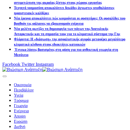
αντιμετώπιση της ακραίας ζέστης στους χώρους εργασίας
Τεχνητή νοημοσύνη αποκαλύπτει δεκάδες άγνωστες υποθαλάσσιες
ηφαιστειακές καλδέρες
Νέα έρευνα αποκαλύπτει πώς κοιμούνται οι φυσητήρες: Οι φυσαλίδες που
βοηθούν τις φάλαινες να εξοικονομούν ενέργεια
Νέα μελέτη φωτίζει τη δημιουργία των πάγων της Ανατολικής
Ανταρκτικής και τη σημασία τους για το κλιματικό σύστημα της Γης
Φλόριντα: Η «διάσωση» της ασφαλιστικής αγοράς μεταφέρει μεγαλύτερο
κλιματικό κίνδυνο στους ιδιοκτήτες κατοικιών
Έντεκα λύσεις βασισμένες στη φύση για πιο ανθεκτική γεωργία στη
Μεσόγειο
Facebook
Twitter
Instagram
Οικονομία
Περιβάλλον
Υγεία
Τρόφιμα
Γεωργία
Ενέργεια
Άποψη
Ευρώπη
Διεθνή