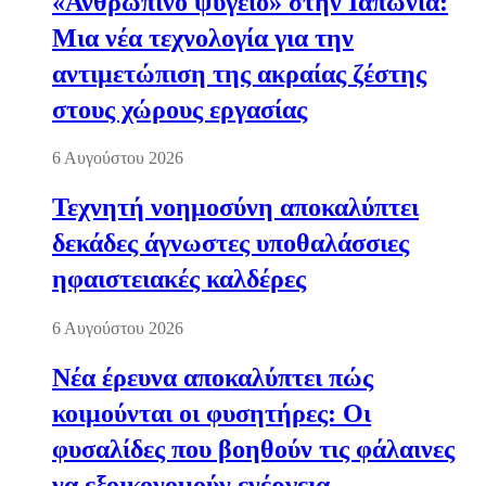
«Ανθρώπινο ψυγείο» στην Ιαπωνία:
Μια νέα τεχνολογία για την
αντιμετώπιση της ακραίας ζέστης
στους χώρους εργασίας
6 Αυγούστου 2026
Τεχνητή νοημοσύνη αποκαλύπτει
δεκάδες άγνωστες υποθαλάσσιες
ηφαιστειακές καλδέρες
6 Αυγούστου 2026
Νέα έρευνα αποκαλύπτει πώς
κοιμούνται οι φυσητήρες: Οι
φυσαλίδες που βοηθούν τις φάλαινες
να εξοικονομούν ενέργεια