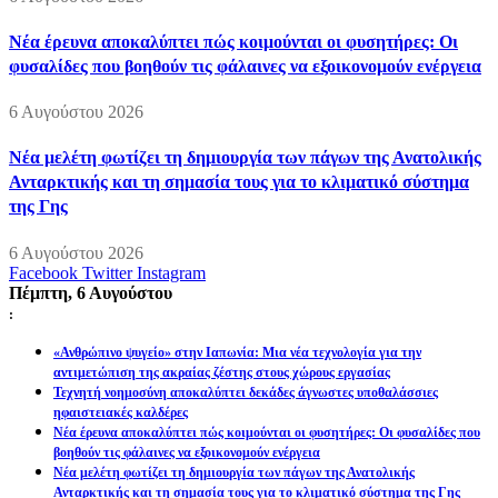
Νέα έρευνα αποκαλύπτει πώς κοιμούνται οι φυσητήρες: Οι
φυσαλίδες που βοηθούν τις φάλαινες να εξοικονομούν ενέργεια
6 Αυγούστου 2026
Νέα μελέτη φωτίζει τη δημιουργία των πάγων της Ανατολικής
Ανταρκτικής και τη σημασία τους για το κλιματικό σύστημα
της Γης
6 Αυγούστου 2026
Facebook
Twitter
Instagram
Πέμπτη, 6 Αυγούστου
:
«Ανθρώπινο ψυγείο» στην Ιαπωνία: Μια νέα τεχνολογία για την
αντιμετώπιση της ακραίας ζέστης στους χώρους εργασίας
Τεχνητή νοημοσύνη αποκαλύπτει δεκάδες άγνωστες υποθαλάσσιες
ηφαιστειακές καλδέρες
Νέα έρευνα αποκαλύπτει πώς κοιμούνται οι φυσητήρες: Οι φυσαλίδες που
βοηθούν τις φάλαινες να εξοικονομούν ενέργεια
Νέα μελέτη φωτίζει τη δημιουργία των πάγων της Ανατολικής
Ανταρκτικής και τη σημασία τους για το κλιματικό σύστημα της Γης