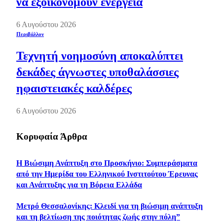
να εξοικονομούν ενέργεια
6 Αυγούστου 2026
Περιβάλλον
Τεχνητή νοημοσύνη αποκαλύπτει
δεκάδες άγνωστες υποθαλάσσιες
ηφαιστειακές καλδέρες
6 Αυγούστου 2026
Κορυφαία Άρθρα
Η Βιώσιμη Ανάπτυξη στο Προσκήνιο: Συμπεράσματα
από την Ημερίδα του Ελληνικού Ινστιτούτου Έρευνας
και Ανάπτυξης για τη Βόρεια Ελλάδα
Μετρό Θεσσαλονίκης: Κλειδί για τη βιώσιμη ανάπτυξη
και τη βελτίωση της ποιότητας ζωής στην πόλη”