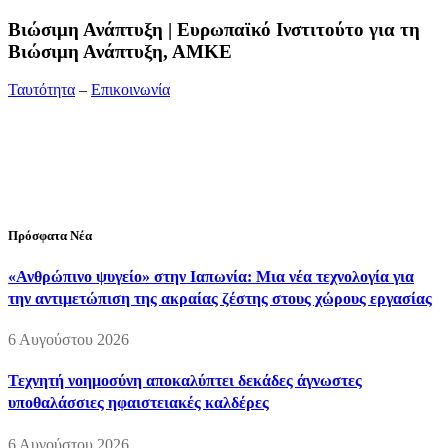
Bιώσιμη Ανάπτυξη | Ευρωπαϊκό Ινστιτούτο για τη
Βιώσιμη Ανάπτυξη, ΑΜΚΕ
Ταυτότητα
–
Επικοινωνία
Διεύθυνση:
19ης Μαΐου 52, Τ.Θ. 60256, Θέρμη, 57001
Θεσσαλονίκη
Τηλέφωνο:
2310210777
Fax:
2310210417
E-mail:
info@viosimi.gr
Πρόσφατα Νέα
«Ανθρώπινο ψυγείο» στην Ιαπωνία: Μια νέα τεχνολογία για
την αντιμετώπιση της ακραίας ζέστης στους χώρους εργασίας
6 Αυγούστου 2026
Τεχνητή νοημοσύνη αποκαλύπτει δεκάδες άγνωστες
υποθαλάσσιες ηφαιστειακές καλδέρες
6 Αυγούστου 2026