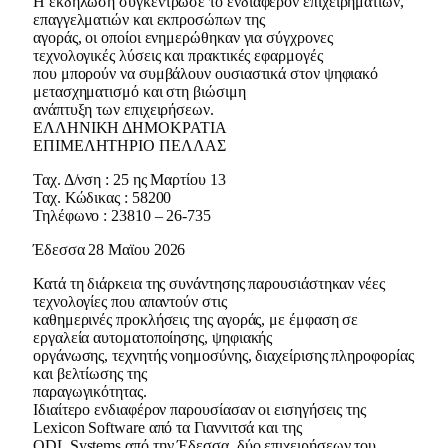
Η εκδήλωση συγκέντρωσε το ενδιαφέρον επιχειρηματιών,
επαγγελματιών και εκπροσώπων της
αγοράς, οι οποίοι ενημερώθηκαν για σύγχρονες
τεχνολογικές λύσεις και πρακτικές εφαρμογές
που μπορούν να συμβάλουν ουσιαστικά στον ψηφιακό
μετασχηματισμό και στη βιώσιμη
ανάπτυξη των επιχειρήσεων.
ΕΛΛΗΝΙΚΗ ΔΗΜΟΚΡΑΤΙΑ
ΕΠΙΜΕΛΗΤΗΡΙΟ ΠΕΛΛΑΣ
Ταχ. Δ/νση : 25 ης Μαρτίου 13
Ταχ. Κώδικας : 58200
Τηλέφωνο : 23810 – 26-735
Έδεσσα 28 Μαϊου 2026
Κατά τη διάρκεια της συνάντησης παρουσιάστηκαν νέες
τεχνολογίες που απαντούν στις
καθημερινές προκλήσεις της αγοράς, με έμφαση σε
εργαλεία αυτοματοποίησης, ψηφιακής
οργάνωσης, τεχνητής νοημοσύνης, διαχείρισης πληροφορίας
και βελτίωσης της
παραγωγικότητας.
Ιδιαίτερο ενδιαφέρον παρουσίασαν οι εισηγήσεις της
Lexicon Software από τα Γιαννιτσά και της
ODL Systems από την Έδεσσα, δύο επιχειρήσεων του