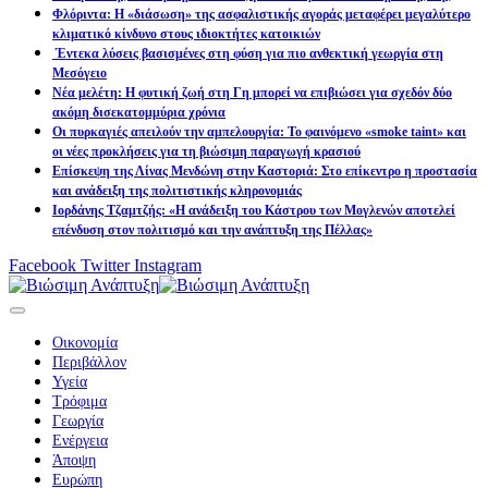
Φλόριντα: Η «διάσωση» της ασφαλιστικής αγοράς μεταφέρει μεγαλύτερο
κλιματικό κίνδυνο στους ιδιοκτήτες κατοικιών
Έντεκα λύσεις βασισμένες στη φύση για πιο ανθεκτική γεωργία στη
Μεσόγειο
Νέα μελέτη: Η φυτική ζωή στη Γη μπορεί να επιβιώσει για σχεδόν δύο
ακόμη δισεκατομμύρια χρόνια
Οι πυρκαγιές απειλούν την αμπελουργία: Το φαινόμενο «smoke taint» και
οι νέες προκλήσεις για τη βιώσιμη παραγωγή κρασιού
Επίσκεψη της Λίνας Μενδώνη στην Καστοριά: Στο επίκεντρο η προστασία
και ανάδειξη της πολιτιστικής κληρονομιάς
Ιορδάνης Τζαμτζής: «Η ανάδειξη του Κάστρου των Μογλενών αποτελεί
επένδυση στον πολιτισμό και την ανάπτυξη της Πέλλας»
Facebook
Twitter
Instagram
Οικονομία
Περιβάλλον
Υγεία
Τρόφιμα
Γεωργία
Ενέργεια
Άποψη
Ευρώπη