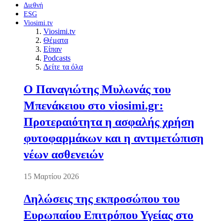
Διεθνή
ESG
Viosimi.tv
Viosimi.tv
Θέματα
Είπαν
Podcasts
Δείτε τα όλα
Ο Παναγιώτης Μυλωνάς του
Μπενάκειου στο viosimi.gr:
Προτεραιότητα η ασφαλής χρήση
φυτοφαρμάκων και η αντιμετώπιση
νέων ασθενειών
15 Μαρτίου 2026
Δηλώσεις της εκπροσώπου του
Ευρωπαίου Επιτρόπου Υγείας στο