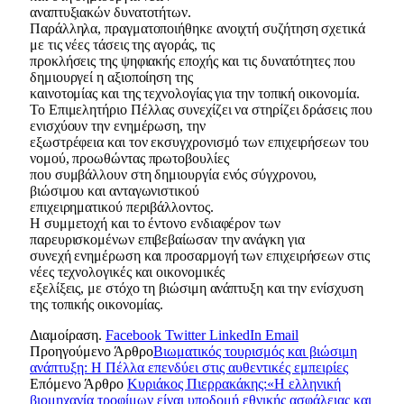
αναπτυξιακών δυνατοτήτων.
Παράλληλα, πραγματοποιήθηκε ανοιχτή συζήτηση σχετικά
με τις νέες τάσεις της αγοράς, τις
προκλήσεις της ψηφιακής εποχής και τις δυνατότητες που
δημιουργεί η αξιοποίηση της
καινοτομίας και της τεχνολογίας για την τοπική οικονομία.
Το Επιμελητήριο Πέλλας συνεχίζει να στηρίζει δράσεις που
ενισχύουν την ενημέρωση, την
εξωστρέφεια και τον εκσυγχρονισμό των επιχειρήσεων του
νομού, προωθώντας πρωτοβουλίες
που συμβάλλουν στη δημιουργία ενός σύγχρονου,
βιώσιμου και ανταγωνιστικού
επιχειρηματικού περιβάλλοντος.
Η συμμετοχή και το έντονο ενδιαφέρον των
παρευρισκομένων επιβεβαίωσαν την ανάγκη για
συνεχή ενημέρωση και προσαρμογή των επιχειρήσεων στις
νέες τεχνολογικές και οικονομικές
εξελίξεις, με στόχο τη βιώσιμη ανάπτυξη και την ενίσχυση
της τοπικής οικονομίας.
Διαμοίραση.
Facebook
Twitter
LinkedIn
Email
Προηγούμενο Άρθρο
Βιωματικός τουρισμός και βιώσιμη
ανάπτυξη: Η Πέλλα επενδύει στις αυθεντικές εμπειρίες
Επόμενο Άρθρο
Κυριάκος Πιερρακάκης:«Η ελληνική
βιομηχανία τροφίμων είναι υποδομή εθνικής ασφάλειας και