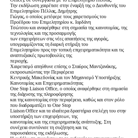
Την εκδήλωση χαιρέτισε στην έναρξή της ο Διευθυντής του
Επιμελητηρίου Πέλλας, Δημήτρης
Γιώγας, ο οποίος μετέφερε τους χαιρετισμούς του
Προέδρου του Επιμελητηρίου κ. Ιορδάνη
Τσώτσου και αναφέρθηκε στη σημασία της καινοτομίας, της
τεχνολογίας και της προσαρμογής
των επιχειρήσεων στις νέες απαιτήσεις της αγοράς,
υπογραμμίζοντας τη διαρκή στήριξη του
Επιμελητηρίου προς την τοπική επιχειρηματικότητα και τις
αναπτυξιακές πρωτοβουλίες της
περιοχής.
Χαιρετισμό απηύθυνε επίσης ο Σταύρος Μαντζανάκης,
εκπροσωπώντας την Περιφέρεια
Κεντρικής Μακεδονίας και τον Μηχανισμό Υποστήριξης
Καινοτομίας και Επιχειρηματικότητας
One Stop Liaison Office, ο οποίος αναφέρθηκε στη σημασία
της διάχυσης της πληροφόρησης
και της καινοτομίας στην περιφέρεια, καθώς και στον ρόλο
που διαδραματίζει το One Stop
Liaison Office και τα ιδιαίτερα δραστήρια στελέχη του στην
υποστήριξη των επιχειρήσεων, της
καινοτομίας και της επιχειρηματικής ανάπτυξης. Στη
συνέχεια συντόνισε τη συζήτηση και τις
παρουσιάσεις της εκδήλωσης.