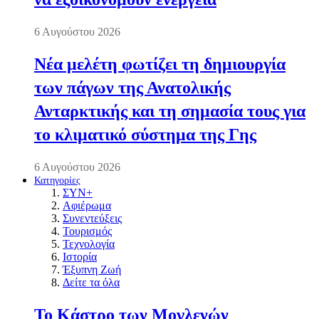
6 Αυγούστου 2026
Νέα μελέτη φωτίζει τη δημιουργία
των πάγων της Ανατολικής
Ανταρκτικής και τη σημασία τους για
το κλιματικό σύστημα της Γης
6 Αυγούστου 2026
Κατηγορίες
ΣΥΝ+
Αφιέρωμα
Συνεντεύξεις
Τουρισμός
Τεχνολογία
Ιστορία
Έξυπνη Ζωή
Δείτε τα όλα
Το Κάστρο των Μογλενών