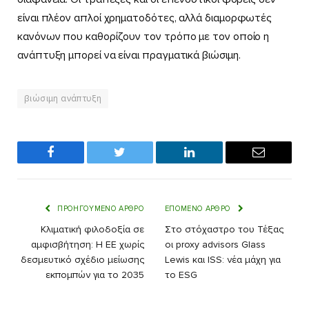
είναι πλέον απλοί χρηματοδότες, αλλά διαμορφωτές
κανόνων που καθορίζουν τον τρόπο με τον οποίο η
ανάπτυξη μπορεί να είναι πραγματικά βιώσιμη.
βιώσιμη ανάπτυξη
Facebook
Twitter
LinkedIn
Email
ΠΡΟΗΓΟΎΜΕΝΟ ΆΡΘΡΟ
ΕΠΌΜΕΝΟ ΆΡΘΡΟ
Κλιματική φιλοδοξία σε
Στο στόχαστρο του Τέξας
αμφισβήτηση: Η ΕΕ χωρίς
οι proxy advisors Glass
δεσμευτικό σχέδιο μείωσης
Lewis και ISS: νέα μάχη για
εκπομπών για το 2035
το ESG