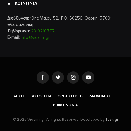
ΕΠΙΚΟΙΝΩΝΙΑ
Διεύθυνση:
19ης Μαΐου 52, Τ.Θ. 60256, Θέρμη, 57001
Θεσσαλονίκη
Τηλέφωνο:
2310210777
E-mail:
info@viosimi.gr
Facebook
Twitter
Instagram
YouTube
AΡΧΉ
ΤΑΥΤΌΤΗΤΑ
ΌΡΟΙ ΧΡΉΣΗΣ
ΔΙΑΦΉΜΙΣΗ
ΕΠΙΚΟΙΝΩΝΊΑ
© 2026 Viosimi.gr. All rights Reserved. Developed by
Task.gr